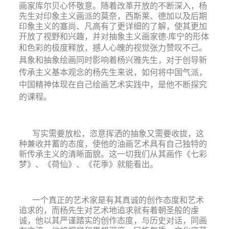
画家库尔贝心怀敬意。随着改革开放的不断深入，杨
先生对印象主义画派的莫奈，西斯莱、德加以及后期
印象主义的塞尚、凡高有了更详细的了解，使其更加
开放了视野和兴趣，并对抽象主义画家德·库宁的形体
和色彩
的极度释放，撼人心魄的视觉张力赞叹不己。
具象和抽象绘画同时影响着杨兴雅先生，对于创导新
传承主义基本观念的杨先生来说，如何将中国气派，
中国精神体现在自己绘画艺术实践中，是他不断探究
的课程。
写实需要放松，恣意挥洒的抽象又需要收拢，这
种兼收并蓄的态度，使他的油画艺术具有自己独特的
新传承主义的清晰面貌。这一切我们从其画作《七彩
梦》、《荷仙》、《花季》就能看出。
一个真正的艺术家是有其真诚的创作态度和艺术
追求的，而杨先生对艺术地追求就有着朝圣般的虔
诚，他以其严谨踏实的创作态度，与历史对话，同画