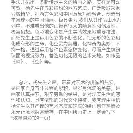
手法开拓出一条新传承主义的绘画之路。实在是可喜
可贺。杨先生在五彩缤纷的西方艺坛，广泛吸取采撷
异域精华，把西方色彩和中国意象巧妙融合，创造出
丰富瑰丽的中国油画。极具张力!我们从其作品山水系
列中，不难看出他的画带有很大的随意性和偶发性，
极富幻想。色彩地变化是产生美感效果地重要技法，
而杨先生正是运用色彩的不断变化，把无形的色彩幻
化成有形的生命，化空灵为典雅，化神奇为奥妙；不
拘一格，通过运用各种色素恣肆变化，尽而产生缤纷
瑰丽的视觉张力，营造幻化无限的艺术天地。如作品
《幽》、《空》等。
总之，杨先生之画，带着对艺术的虔诚和热爱，
是画家自身奋斗过程的累积，是岁月沉淀的美感，是
画家认真探索，艰辛劳动的结果，是对现实生活的感
悟和认知，具有浓郁的时代文化特征，我有理由相信
杨先生以其严谨的艺术态度和饱满的绘画创作热情及
永无止境地探索精神，在中国绘画史上一定会写下
“浓墨淡彩”的一页！