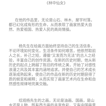
《林中仙女》
在他的作品里，无论是山石、林木、屋宇村落，
都已幻化成有形的生命，从而表现了画家热爱大自
然、热爱祖国、热爱人民的高尚情操。
杨先生在绘画方面始终坚持自己的生活信条，
不论环境如何变化，生活条件如何艰苦，他依然取前
人之长，补己之短，遵循“又发而为无法”的古人之经
验，丰富自己的创作资源。在新的历史时期，他从新
历史的起点上跨越了陈旧的传统之美，开始了对感性
浪漫之风及其丰富内涵地追求。并使自己的艺术成长
逐渐成熟起来，使自己的作品在新的历史时期获得了
质的蜕变和阐释；从而实现了画家艺术内在生命和自
然感性规律地完美交融。
综观杨先生的之画，无论是油画、国画，是山
水还是人物，既有西方画的丰富色彩，又有中国画意