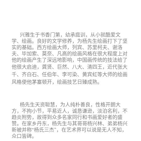
兴雅生于书香门第，幼承庭训，从小就酷爱文
学、绘画。良好的文学修养，为杨先生绘画打下了坚
实的基础。西方绘画大师，列宾、苏里柯夫、谢洛
夫、毕加索、莫奈、凡高的绘画风格在很大程度上对
他的绘画产生了深远地影响，中国画传统的技法给了
他很大启迪，龚贤、巨
然、八大、清四王，近代张大
千、齐白石、任伯年、李可染、黄宾虹等大师的绘画
风格使他茅塞顿开，绘画技艺日臻成熟。
杨先生天资聪慧，为人纯朴善良，性格开朗大
方，不拘小节，平易近人，诚恳谦逊，淡泊名利，不
趋炎附势，故得到众多名家同行和书画爱好者的盛
赞。在家乡丹东，杨先生与其哥哥杨兴林、弟弟杨兴
新被并称“杨氏三杰”，在艺术界可以说是无人不知，
众口皆碑。