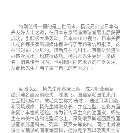
特别值得一提的是上世纪末，杨氏兄弟应日本有
关友好人士之邀，在日本东京银座地球堂展出后获得
成功，引起极大地轰动。日本NHK电视台、日本关西
电视台等多家新闻媒体都进行了专题采访和报道。这
在当时是很少见的。随后又在吉川市、京都法然院举
办四次展出，均获得成功。杨兴雅先生更是一举成
名。消息传至国内，也引起国内艺术界的广泛关注，
从此杨先生开启了属于自己的艺术之门。
回国以后，杨先生便客居上海，成为职业画家，
结识著名画家俞晓夫、陈逸飞。国画家毛国伦来丹，
在互相切磋中，被毛先生称为‘奇才’。通过耳濡目染
和现场观摩，杨先生博取众长，并在造型、色彩方面
积累了丰富的经验。作为新传承主义的油画家，杨先
生在审美情趣和造型观念上，深受俄罗斯巡回展览画
派画家苏里科夫、列宾、赛罗夫等影响，同时也对浪
漫主义画派的画家籍里科，德拉克洛瓦以及现实主义