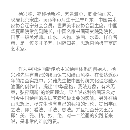
杨兴雅，亦称杨新雅，艺名雅心，职业油画家，
现居北京宋庄。1946年10月生于辽宁丹东，中国美术
家协会辽宁分会会员，世界美术家协会副主席，中国
华夏画院常务副院长，中国名家书画研究院副院长，
国家一级美术师。山水、人物、油画、水墨、样样皆
精，是一位多才多艺，国际知名，思想内涵极丰富的
艺术家。
作为中国油画新传承主义绘画体系的创始人，杨
兴雅先生有自己的绘画语言和绘画风格。在长达近60
年的绘画实践中，兴雅先生把中国传统文化理念融入
油画的创作中，提出“中华品格，我法万象，有术无
束，弘粹图新”的绘画理念，应当说这种绘画理念对
当今中国绘画的发展有着积极重要的影响。另外在绘
画思想上，杨先生也有自己的独特的理论，提出学画
之法，即：看法、手法、想法。并且把画分为五品，
即：美、雅、精、妙、绝，对一个绘画的实践者来
说，是非常的难能可贵。