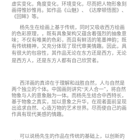
虚实变化，角度变化，环境变化，尽而把人物形象刻
画得惟妙惟肖。如作品《山魅》、《达摩顿悟图》、
《回眸》等。
杨先生在绘画上基于传统，同时又吸收西方绘画
的色彩原理，，既有具象架构又蕴含着强烈的抽象意
味；不仅有唯美的色彩，而且有鲜活的笔墨神韵；既
有传统精神，又充分体现了现代审美情趣。因此，具
有很大
的包容性，其作品无论在东方还是西方，无论
是西方人，还是东方人都有自己欣赏者。
西洋画的真谛在于理解和战胜自然，人与自然是
两个独立的个体。中国画则讲究“天人合一”，将自然
物象与人的意象融为一体。而杨先生结合中西特长，
基于物象之真实，加以意象之升华，在观者面前呈现
出追求自然、心造万物的艺术世界。尽而使自己的画
作具有现代美感的情趣。
可以说杨先生的作品在传统的基础上，以创新的