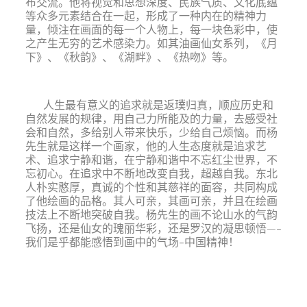
布交流。他将视觉和思想深度、民族气质、文化底蕴
等众多元素结合在一起，形成了一种内在的精神力
量，倾注在画面的每一个人物上，每一块色彩中，使
之产生无穷的艺术感染力。如其油画仙女系列，《月
下》、《秋韵》、《湖畔》、《热吻》等。
人生最有意义的追求就是返璞归真，顺应历史和
自然发展的规律，用自己力所能及的力量，去感受社
会和自然，多给别人带来快乐，少给自己烦恼。而杨
先生就是这样一个画家，他的人生态度就是追求艺
术、追求宁静和谐，在宁静和谐中不忘红尘世界，不
忘初心。在追求中不断地改变自我，超越自我。东北
人朴实憨厚，真诚的个性和其慈祥的面容，共同构成
了他绘画的品格。其人可亲，其画可亲，并且在绘画
技法上不断地突破自我。杨先生的画不论山水的气韵
飞扬，还是仙女的瑰丽华彩，还是罗汉的凝思顿悟—-
我们是乎都能感悟到画中的气场-中国精神！