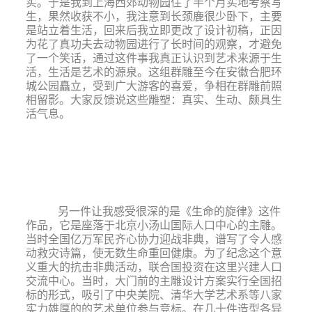
实。于是我到上海西郊动物园住了半个月实地考察写
生，果然收获不小，我注意到长颈鹿很少卧下，主要
是站立着生活，回来后我立即更改了设计初稿，正因
为花了真功夫去动物园进行了长时间的观察，才避免
了一个笑话，通过这件事我真正认识到艺术来源于生
活，生活是艺术的源泉。这组群雕至今在安徽合肥环
城公园矗立，受到广大游客的喜爱，争相在群雕前照
相留影。大家反馈说这些雕塑：真实、生动、颇具生
活气息。
另一件让我感受很深的是《生命的旋律》这件
作品，它是座落于北京小汤山国际人口中心的主雕。
当时全国亿万军民齐心协力迎战非典，谱写了令人感
动救灾诗篇，使无数生命重回健康。为了纪念这个意
义重大的抗击非典活动，联合国投资在这里兴建人口
交流中心。当时，大门前的主雕设计方案实行全国招
标的形式，吸引了中央美院、清华大学艺术系等八家
实力雄厚的的艺术单位参与竞标。在几十件造型各异