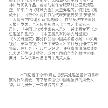
颖上八里河风景区雕塑、太阳
岛
花园主雕《东方女
神》等优秀作品。曾参与制作合肥环城公园景观雕
塑、和平广场《环城秀色》大型浮雕等。特别是《地
藏王》、《包公》两件作品代表安徽省参加“安徽风
土人情展”在香港和新加坡展出。作品多次在全国各
大报刊发表，个人传略被收入《世界艺术家名人
录》、《中国当代美术家名人录》，并出版专著《刘
忠雕塑作品集》、《中国最具有影响力雕塑家》、
《人民雕塑家》部分作品被中国美术馆收藏，中央电
视台、安徽电视台《天下安徽人》节目分别作过专题
报道，在社会上引起广泛好评，许多省市纷纷邀请刘
忠大师前往设计雕塑，成为全国响当当的雕塑大师，
用其一件件优秀作品书写了风采人生。
本刊记者于今年
5
月在成都某处雕塑设计项目考
察的偶然机会，有幸结识这位中国雕塑界的风云人
物，从而展开了一次难得的专访……