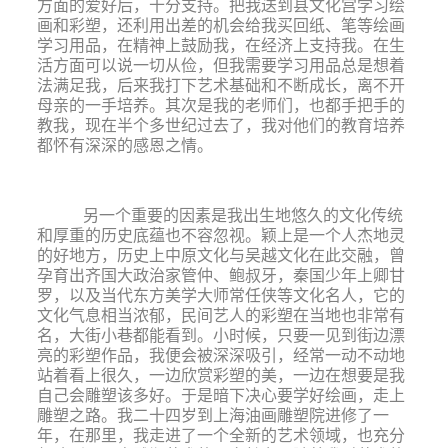
方面的爱好后，十分支持。把我送到县文化宫学习绘
画和彩塑，还利用出差的机会给我买回纸、笔等绘画
学习用品，在精神上鼓励我，在经济上支持我。在生
活方面可以说一切从俭，但我需要学习用品总是想着
法满足我，后来我打下艺术基础和不断成长，离不开
母亲的一手培养。其次是我的老师们，也都手把手的
教我，现在半个多世纪过去了，我对他们的教育培养
都怀有深深的感恩之情。
另一个重要的因素是我出生地悠久的文化传统
和厚重的历史底蕴也不容忽视
。颖上是一个人杰地灵
的好地方，历史上中原文化与吴越文化在此交融，曾
孕育出齐国大政治家管仲、鲍叔牙，秦国少年上卿甘
罗，以及当代东方美学大师常任侠等文化名人，它的
文化气息相当浓郁，民间艺人的彩塑在当地也非常有
名，大街小巷都能看到。小时候，只要一见到街边漂
亮的彩塑作品，我便
会被深深吸引，经常一动不动地
站着看上很久，一边欣赏彩塑的美，一边在想要是我
自己会雕塑该多好。于是暗下决心要学好绘画，走上
雕塑之路。我二十四岁到上海油画雕塑院进修了一
年，在那里，我走进了一个全新的艺术领域，也充分