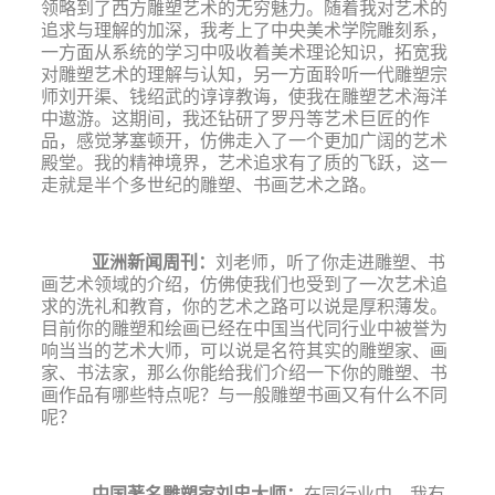
领略到了西方雕塑艺术的无穷魅力。随着我对艺术的
追求与理解的加深，我考上了中央美术学院雕刻系，
一方面从系统的学习中吸收着美术理论知识，拓宽我
对雕塑艺术的理解与认知，另一方面聆听一代雕塑宗
师刘开渠、钱绍武的谆谆教诲，使我在雕塑艺术海洋
中遨游。这期间，我还钻研了罗丹等艺术巨匠的作
品，感觉茅塞顿开，仿佛走入了一个更加广阔的艺术
殿堂。我的精神境界，艺术追求有了质的飞跃，这一
走就是半个多世纪的雕塑、书画艺术之路。
亚洲新闻周刊
：
刘老师，听了你走进雕塑、书
画艺术领域的介绍，仿佛使我们也受到了一次艺术追
求的洗礼和教育，你的艺术之路可以说是厚积薄发。
目前你的雕塑和绘画已经在中国当代同行业中被誉为
响当当的艺术大师，可以说是名符其实的雕塑家、画
家、书法家，那么你能给我们介绍一下你的雕塑、书
画作品有哪些特点呢？与一般雕塑书画又有什么不同
呢？
中国著名雕塑家刘忠大师
：
在同行业中，我有