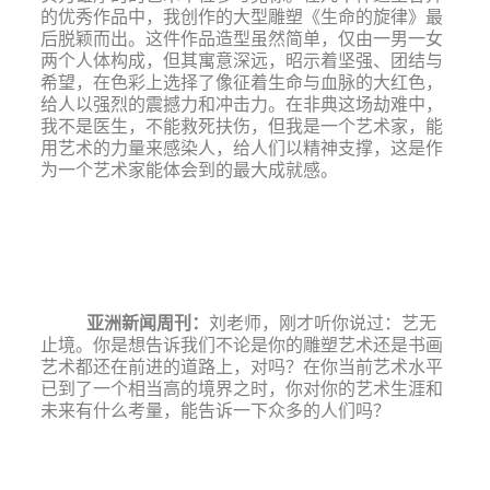
的优秀作品中，我创作的大型雕塑《生命的旋律》最
后脱颖而出。这件作品造型虽然简单，仅由一男一女
两个人体构成，但其寓意深远，昭示着坚强、团结与
希望，在色彩上选择了像征着生命与血脉的大红色，
给人以强烈的震撼力和冲击力。在非典这场劫难中，
我不是医生，不能救死扶伤，但我是一个艺术家，能
用艺术的力量来感染人，给人们以精神支撑，这是作
为一个艺术家能体会到的最大成就感。
亚洲新闻周刊
：
刘老师，刚才听你说过：
艺
无
止境。你是想告诉我们不论是你的雕塑艺术还是书画
艺术都还在前进的道路上，对吗？在你当前艺术水平
已到了一个相当高的境界之时，你对你的艺术生涯和
未来有什么考量，能告诉一下众多的人们吗？