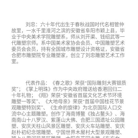
刘忠
：六十年代出
生于春秋战国时代名相管仲
故里，一水千里淮河之滨的安徽省阜阳市颖上县，毕
业于中央美术学院雕塑系，师从刘开渠、钱绍武等一
代雕塑宗师。系中国美术家协会会员、中国雕塑艺术
委员会会员，持有全国城市雕塑设计资格证，安徽省
合肥市雕塑院专业雕塑家，创立了刘忠雕塑艺术工作
室。
代表作品：《春之歌》荣获“国际雕刻大赛银质
奖”；《掌上明珠》作为中央政府赠送给香港回归二
十年礼物；《翔》荣获“安徽省首届文化艺术节环境
雕塑一等奖”、《大地母亲》荣获“首届中国桂花节景
观雕塑特别奖”、《生命的旋律》为北京国际人口交
流中心主题雕塑。创作了海南博鳌《独占鳌头》、海
南南山十八罗汉、紫蓬山大佛、合肥三国遗址公园雕
塑、安庆天柱山风景区雕塑、安庆火车站雕塑、安庆
赵朴初纪念馆雕塑、宁国世界木屋村大型景观雕塑、