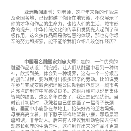
亚洲新闻周刊
：
刘老师，这些年来你的作品遍
及全国各地，已经超越了你所在地安徽，不仅展示了
你的才华和作品的生命力，也给人们的生活、城市形
象的提升、中华传统文化的传承和发扬光大起到了积
极作用，这么多作品既是你智慧的体现，那也有你艰
辛的努力和探索，能不能给我们介绍几段创作经历？
中国著名雕塑家刘忠大师
：
是的，一件优秀的
雕塑作品从设计到完成，让人们从雕塑中看到一种精
神，欣赏到美，体会到一种境界，这有一个十分艰苦
的创作过程，要为其付出很多艰辛的劳动。比如说我
在参与完成安徽合肥环城公园动物雕塑群这一城市名
片亮点的制作中就感受良多。这组群雕可以说是集体
智慧的结晶，这么多年过去了，我还是记忆犹新。当
时设计初稿时，我凭着自己想像画了一幅母子长颈
鹿，画面中小鹿卧在草地上，抬头好奇的望着妈妈，
母鹿高高立着，伸下脖子慈祥地望着小鹿，那场景温
馨和谐，非常动人。后来有人建议我到动物园去仔细
观察长颈鹿的生活习性，这样制作出来的作品才更真