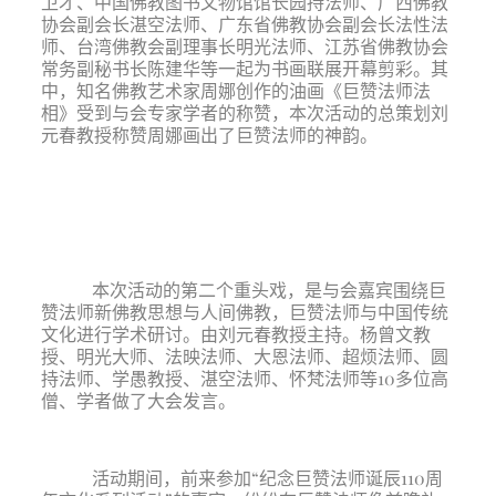
卫才、中国佛教图书文物馆馆长园持法师、广西佛教
协会副会长湛空法师、广东省佛教协会副会长法性法
师、台湾佛教会副理事长明光法师、江苏省佛教协会
常务副秘书长陈建华等一起为书画联展开幕剪彩。其
中，知名佛教艺术家周娜创作的油画《巨赞法师法
相》受到与会专家学者的称赞，本次活动的总策划刘
元春教授称赞周娜画出了巨赞法师的神韵。
本次活动的第二个重头戏，是与会嘉宾围绕巨
赞法师新佛教思想与人间佛教，巨赞法师与中国传统
文化进行学术研讨。由刘元春教授主持。杨曾文教
授、明光大师、法映法师、大恩法师、超烦法师、圆
持法师、学愚教授、湛空法师、怀梵法师等10多位高
僧、学者做了大会发言。
活动期间，前来参加“纪念巨赞法师诞辰110周