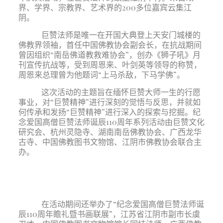
界、学界、宗教界、艺术界的200多位嘉宾云集江
阴。
巨赞法师是唯一在开国大典登上天安门城楼的
佛教界领袖，首任中国佛教协会副会长，在抗战期间
曾因组织“南岳佛道教救难协会”，创办《狮子吼》月
刊宣传抗战等，受到周恩来、叶剑英等领导的称赞，
周恩来总理曾为他题词“上马杀敌，下马学佛”。
这次活动的主题旨在缅怀巨赞大师一生的行愿
事业，对“巨赞精神”进行深刻的觉悟与反思，并就如
何传承和发扬“巨赞精神”进行深入的探索与挖掘。纪
念爱国高僧巨赞法师诞辰110周年系列活动由巨赞文化
研究会、杭州灵隐寺、湖南南岳佛教协会、广西龙华
古寺、中国佛教图书文物馆、江阴市佛教协会联合主
办。
在活动期间还举办了“纪念爱国高僧巨赞法师诞
辰110周年瞻礼暨书画联展”，江苏省江阴市副市长虞