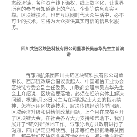
态经济链，各种资产线下确权，线上数字化，让世界
所有的参与者知道链上的产品、企业等信息真实可
靠。区块链技术，也是互联网时代大众生活中，必不
可少的技术，它将为大众提供真实可信的信息化服
务。
四川共链区块链科技有限公司董事长吴志华先生主旨演
讲
西部通航集团四川共链区块链科技有限公司董
事长、西部链改联合倡议发起人、中国通信工业协会
区块链专委会副主任委员、川联商会理事吴志华先生
会上介绍说，区块链要落地，必须在经济实体上解决
问题，根据5月28日习主席在两院院士大会的指示精
神，怎样运用区块链技术，解决传统经济转型问题，
区域经济升级和供给侧改革问题，上个月在成都召开
了区块链大会，在社会各界大力支持和帮助下，我们
展开了“链交所”落地工作。与部分地方县政府进行了
沟通，四川泸定县和陕西、甘肃等红色根据地等贫困
县，都是我们区块链准备落地的地方。通过地方政府