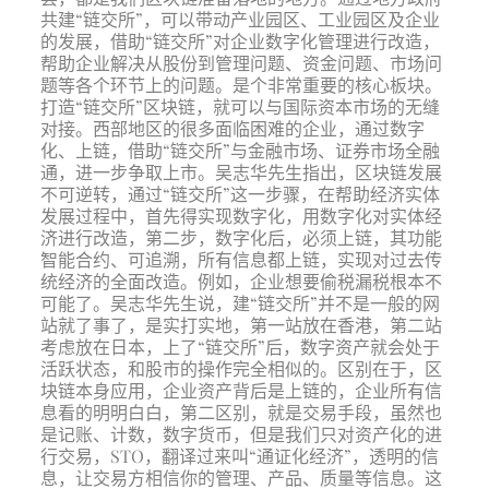
共建“链交所”，可以带动产业园区、工业园区及企业
的发展，借助“链交所”对企业数字化管理进行改造，
帮助企业解决从股份到管理问题、资金问题、市场问
题等各个环节上的问题。是个非常重要的核心板块。
打造“链交所”区块链，就可以与国际资本市场的无缝
对接。西部地区的很多面临困难的企业，通过数字
化、上链，借助“链交所”与金融市场、证券市场全融
通，进一步争取上市。吴志华先生指出，区块链发展
不可逆转，通过“链交所”这一步骤，在帮助经济实体
发展过程中，首先得实现数字化，用数字化对实体经
济进行改造，第二步，数字化后，必须上链，其功能
智能合约、可追溯，所有信息都上链，实现对过去传
统经济的全面改造。例如，企业想要偷税漏税根本不
可能了。吴志华先生说，建“链交所”并不是一般的网
站就了事了，是实打实地，第一站放在香港，第二站
考虑放在日本，上了“链交所”后，数字资产就会处于
活跃状态，和股市的操作完全相似的。区别在于，区
块链本身应用，企业资产背后是上链的，企业所有信
息看的明明白白，第二区别，就是交易手段，虽然也
是记账、计数，数字货币，但是我们只对资产化的进
行交易，STO，翻译过来叫“通证化经济”，透明的信
息，让交易方相信你的管理、产品、质量等信息。这