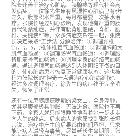
院长还善于治疗心脏病、胰腺癌等现代社会高
发病症。一位徐先生患有风湿性心脏病已有5年
之久，腹部积水严重，每月都需要一次抽水治
疗。张院长经过细心诊断，发现他有严重的肠
胃代谢紊乱症，并伴有腰背肌僵硬，脊椎、腰
椎、关键狭窄等。众多病症交杂在一起，张院
长决定采取“五步法”分解治疗：①调理颈椎
T4，5，6，7椎体椎管气血畅通；②调理胸前大
肌气血畅通；③调理肠胃气血畅通；④调理腰
背肌筋骨气血畅通；⑤调理全身的经络气血畅
通。通过调理气血畅通达到人体阴阳平衡的目
的，使心脏病患者恢复正常健康状态。这也被
称为张院长的“神奇一点通治疗心脏病绝技”。
经过多次调理治疗，徐先生的病症终于完全消
失，恢复了正常。
还有一位患胰腺癌晚期的梁女士，全身浮肿，
尤其是腹部极其肿胀，无法进食。医院也不再
下药，全家人就只能眼睁睁地看着她一步步走
向人生的终点。后来病人的家属找到张院长坦
言说，治疗中产生的后果都由他们承担，只求
能让病人减轻点痛苦，尽量延长生命期限。张