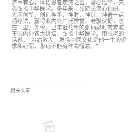
济事有心，体悟患者疾病之苦；潜心悟学，矢
志弘扬中华医学。多年来，张院长潜心钻研，
大胆创新，创造神手、神肘、神针、神奇一点
通疗法，赢得业内外广泛赞誉。老骥伏枥，志
在千里。如今，已年近花甲的张炳泉时常奔波
于国内外各大讲坛，弘扬中华医学。用张老的
话说，“治病救人，发扬中医文化是他一生的追
求和心愿，永远不能有丝毫懈怠。”
相关文章