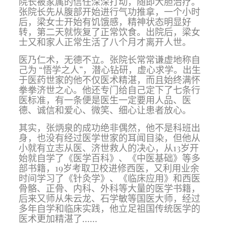
院长被家属的信任深深打动，随即大胆治疗。
张院长先从腹部开始进行气功推拿，一个小时
后，梁女士开始有饥
饿感，精神状态明显好
转，第二天就恢复了正常饮食。出院后，梁女
士又和家
人正常生活了八个月才离开人世。
医乃仁术，无德不立。张院长常常谦虚地称自
己为 “悟学之人”，潜心钻研，虚心求学。出生
于医药世家的他不仅医术精湛，而且始终满怀
拳拳济世之心。他还专门给自己定下了七条行
医标准，有一条便是医生一定要用人品、医
德、诚信和爱心、微笑、细心让患者放心。
其实，张炳泉的成功绝非偶然，他不是科班出
身，也没有经过医学世家的耳闻目染，但他从
小就有立志从医、济世救人的决心，从13岁开
始就自学了《医学百科》、《中医基础》等多
部书籍，19岁考取卫校进修西医，又利用业余
时间学习了《针灸学》、《临床应用》和西医
骨骼、正骨、内科、外科等大量的医学书籍，
后来又师从朱云龙、石学敏等国医大师，经过
多年自学和临床实践，他立足祖国传统医学的
医术更加精湛了……