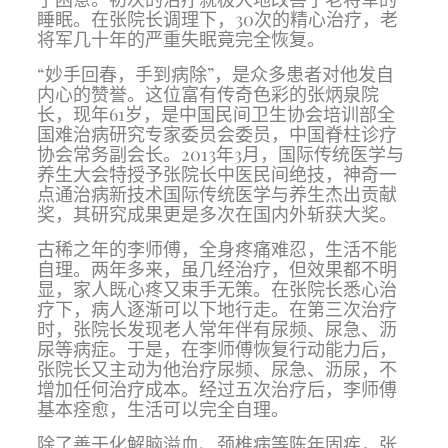
睡眠。在张院长调理下，30次的精心治疗，老
将军几十年的严重失眠竟
完全恢复。
“妙手回春，手到病除”，是众多患者对他发自
内心的赞誉。这位富有传奇色彩的张炳泉院
长，现年61岁，是中国民间卫生协会培训部全
国难治病研究专家委员会委员，中国脊柱诊疗
协会常务副会长。2013年3月，国际传统医学与
养生大会特授予张院长中医民间绝技，神奇一
点通治病新技术国际传统医学与养生杰出贡献
奖，其研究成果更是多次在国内外斩获大奖。
古稀之年的李师傅，全身疼痛难忍，生活不能
自理。两年多来，虽几经治疗，但效果都不明
显，家人既心疼又束手无策。在张院长悉心治
疗下，病人逐渐可以下地行走。在第三次治疗
时，张院长发现老人常年伴有尿频、尿急、沥
尿等病症。于是，在李师傅恢复行动能力后，
张院长又主动为他治疗尿频、尿急、沥尿，不
增加任何治疗成本。经过五次治疗后，李师傅
基本痊愈，生活可以完全自理。
除了善于化解脑溢血、颈椎病等陈年固疾，张