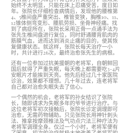
始终不太明显，只能在床上忍痛受苦，度日如
年。张院长仔细检查病情后，发现他的腰椎第
4、5椎间盘严重突出、椎管变狭，胸椎10、11、
12锥体侧弯变形、腰肌劳损、坐骨神经痛。找
到了病症所在，张院长采用正骨一点通手法为
张先生椎间盘进行复位，同时舒通腰背肌肉的
筋膜气血，进而达到消炎止痛的目的，使其恢
复健康状态。就这样，张院长每天治疗一小
时，共计进行26次，最终治愈张先生的病根。
还有一位参加过抗美援朝的老将军，自朝鲜回
国后就得了严重失眠，每天晚上都需要吃3-4片
安眠片才能挨到天亮。他先后经过几十家医院
诊治，效果都不理想。几十年过去，连老将军
自己都对治愈失眠失去了信心。
一个偶然的机会，老将军的孙女结识了张院
长，随即请求为失眠多年的爷爷进行治疗。与
这位老将军初次接触后，张院长诊定调理即可
治愈，无需药物辅助。只见张院长用神针刺头
法、推拿按摩颈椎法及气功点穴法三种疗法为
老将军调理全身。仅过一个小时，老将军便有
了困意。初次的治疗就极大地改善了老将军的