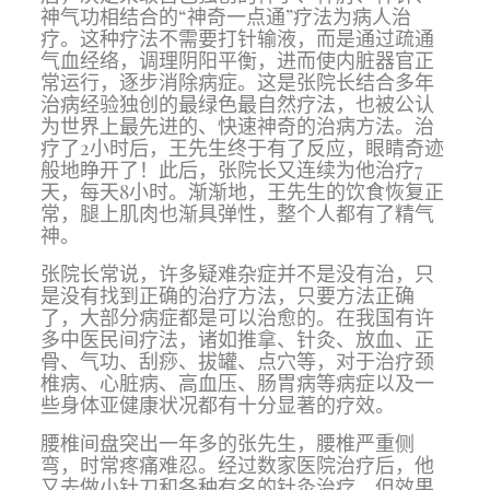
神气功相结合的“神奇一点通”疗法为病人治
疗。这种疗法不需要打针输液，而是通过疏通
气血经络，调理阴阳平衡，进而使内脏器官正
常运行，逐步消除病症。这是张院长结合多年
治病经验独创的最绿色最自然疗法，也被公认
为世界上最先进的、快速神奇的治病方法。
治
疗了2小时后，王先生终于有了反应，眼睛奇迹
般地睁开了！此后，张院长又连续为他治疗7
天，每天8小时。渐渐地，王先生的饮食恢复正
常，腿上肌肉也渐具弹性，整个人都有了精气
神。
张院长常说，许多疑难杂症并不是没有治，只
是没有找到正确的治疗方法，只要方法正确
了，大部分病症都是可以治愈的。在我国有许
多中医民间疗法，诸如推拿、针灸、放血、正
骨、气功、刮痧、拔罐、点穴等，对于治疗颈
椎病、心脏病、高血压、肠胃病等病症以及一
些身体亚健康状况都有十分显著的疗效。
腰椎间盘突出一年多的张先生，腰椎严重侧
弯，时常疼痛难忍。经过数家医院治疗后，
他
又去做小针刀和各种有名的针灸治疗，但效果