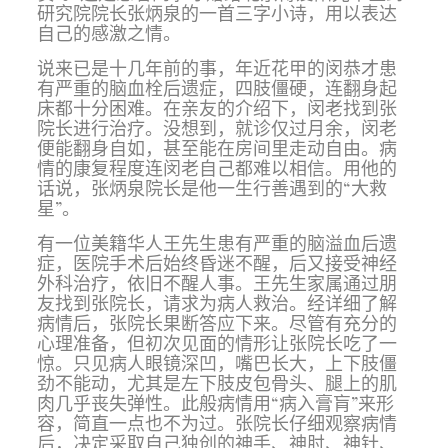
研究院院长张炳泉的一首三字小诗，用以表达
自己的感激之情。
说来已是十几年前的事，年近花甲的闵恭才患
有严重的脑血栓后遗症，四肢僵硬，连翻身起
床都十分困难。在亲友的介绍下，闵老找到张
院长进行治疗。没想到，就诊仅过月余，闵老
便能翻身自如，甚至能在房间里走动自由。病
情的康复程度连闵老自己都难以相信。用他的
话说，张炳泉院长是他一生行善遇到的“大救
星”。
有一位美籍华人王先生患有严重的脑溢血后遗
症，医院手术后始终昏迷不醒，后又接受神经
外科治疗，依旧不醒人事。王先生家属通过朋
友找到张院长，请求为病人救治。经详细了解
病情后，张院长果断答应下来。尽管有充分的
心理准备，但初次见面的情形让张院长吃了一
惊。只见病人眼镜深凹，嘴巴长大，上下肢僵
劲不能动，尤其是左下肢皮包骨头、腿上的肌
肉几乎丧失弹性。此般病情用“病入膏肓”来形
容，简直一点也不为过。张院长仔细观察病情
后，决定采取自己独创的神手、神肘、神针、