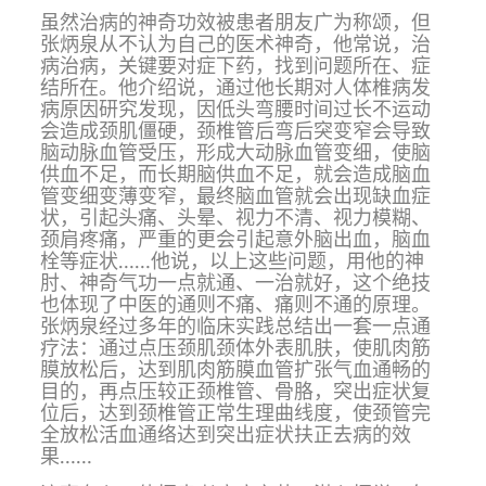
虽然治病的神奇功效被患者朋友广为称颂，但
张炳泉从不认为自己的医术神奇，他常说，治
病治病，关键要对症下药，找到问题所在、症
结所在。他介绍说，通过他长期对人体椎病发
病原因研究发现，因低头弯腰时间过长不运动
会造成颈肌僵硬，颈椎管后弯后突变窄会导致
脑动脉血管受压，形成大动脉血管变细，使脑
供血不足，而长期脑供血不足，就会造成脑血
管变细变薄变窄，最终脑血管就会出现缺血症
状，引起头痛、头晕、视力不清、视力模糊、
颈肩疼痛，严重的更会引起意外脑出血，脑血
栓等症状……他说，以上这些问题，用他的神
肘、神奇气功一点就通、一治就好，这个绝技
也体现了中医的通则不痛、痛则不通的原理。
张炳泉经过多年的临床实践总结出一套一点通
疗法：通过点压颈肌颈体外表
肌肤，使肌肉筋
膜放松后，达到肌肉筋膜血管扩张气血通畅的
目的，再点压较正颈椎管、骨胳，突出症状复
位后，达到颈椎管正常生理曲线度，使颈管完
全放松活血通络达到突出症状扶正去病的效
果……