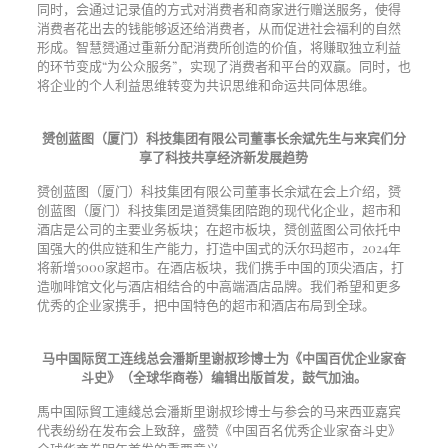
同时，会通过记录值的方式对消费者和商家进行赠送服务，使得
消费者花出去的钱能够返还给消费者，从而促进社会福利的自然
形成。智慧赟通过重新分配消费所创造的价值，将赚取独立利益
的环节变成“为公众服务”，实现了消费者和平台的双赢。同时，也
将企业的个人利益思维转变为共识思维和命运共同体思维。
赟创蓝图（厦门）科技集团有限公司董事长余斌先生与来宾们分
享了科技共享经济新发展趋势
赟创蓝图（厦门）科技集团有限公司董事长余斌在会上介绍，赟
创蓝图（厦门）科技集团是道赟集团陪跑的现代化企业，超市和
酒店是公司的主要业务板块；在超市板块，赟创蓝图公司依托中
国强大的供应链和生产能力，打造中国式的沃尔玛超市，2024年
将新增5000家超市。在酒店板块，我们携手中国的顶尖酒店，打
造咖啡馆文化与酒店相结合的中高端酒店品牌。我们希望和更多
优秀的企业家携手，把中国特色的超市和酒店布局到全球。
马中国际贸工连线总会潘斯里谢叔珍博士为《中国百优企业家奋
斗史》（全球华商卷）编辑出版首发，鼓气加油。
馬中国际貿工連綫总会潘斯里谢叔珍博士与参会的马来西亚嘉宾
代表纷纷在发布会上致辞，盛赞《中国百名优秀企业家奋斗史》