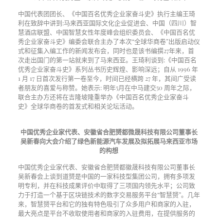
中国代表团团长、《中国百名优秀企业家奋斗史》执行主编王琦
利在致辞中讲到:马来西亚国际文化企业促进会、中国（四川）智
慧酒店联盟、中国智慧女性年度峰会组织委员会、《中国百名优
秀企业家奋斗史》编委会联合主办了本次“全球华商卷”出版启动仪
式和征集入编工作的新闻发布会，同时也是该书编撰27年来，首
次走出国门的第一站就来到了马来西亚。王琦利谈到:《中国百名
优秀企业家奋斗史》系列丛书历史辉煌、影响深远；自从 1996 年
1 月 17 日首次发行第一卷至今，时间已经横跨 27 年，其间广受读
者朋友的喜爱与称赞。她表示: 明年5月在中马建交50 周年之际，
联合主办方还将在吉隆坡隆重举办《中国百名优秀企业家奋斗
史》全球华商卷的首发式和相关论坛活动。
中国优秀企业家代表、安徽省合肥赟都微晟科技有限公司董事长
吴新春向大会介绍了绿色新能源汽车发展及拟拓展马来西亚市场
的构想
中国优秀企业家代表、安徽省合肥赟都徽晟科技有限公司董事长
吴新春会上谈到道赟是中国的一家科技型集团公司，拥有多项发
明专利，并在科技成果评价中取得了三项国内领先水平；公司致
力于打造一个基于区块链技术的数字交易服务平台“智慧赟”。几年
来，智慧赟平台和它的独有特色吸引了众多用户和商家的入驻，
最大亮点是平台不收取使用者和商家的入驻费用，在提供服务的