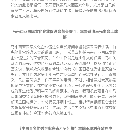
能入编此书是福气，表示要跑遍马来西亚13个州，尤其是自己的
家乡吉打州，积极做好宣传动员工作，争取更多的东盟地区优秀
企业家入编书中。
马来西亚国际文化企业促进会荣誉顾问、拿督翁清玉先生会上致
辞
马来西亚国际文化企业促进会榮譽顧问拿督翁清玉发表讲话：首
先他非常感谢大会的邀请出席，非常荣幸担任马来西亚国际文化
企业促进会的荣誉顾问，首个工作就是这个伟大的任务。马中关
系渊源流长，优秀企业家的卓越成就，奋斗精神，以及独特的经
营之道，能够永久收录在全球华商卷《中国百名优秀企业家奋斗
史》，并且作为欢庆明年马中建交50周年的纪念性献礼，可谓意
义非凡。虽然这是一件不容易的事情，不过，相信通过大家热爱
传统中华文化，优秀企业文化的传承，一代代薪火相传，这将会
成为新生代借鉴和学习的经典范本。在此，我预祝此项目在中马
两国编委会团队的积极努力下，取得圆满绩效，顺利开展。法律
顧问丘国忠律師、华总代表郑炳丰博士、世界华商组织联合会代
表陈厚梁等都先后在会上致辞，表示全力支持《中国百名优秀企
业家奋斗史》全球华商卷的入编工作。
《中国百名优秀企业家奋斗史》执行主编王琦利在致辞中