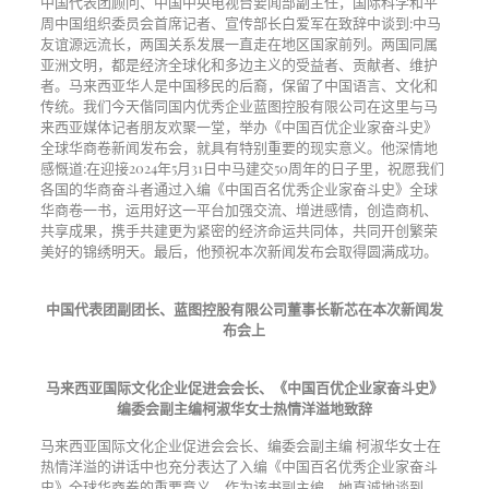
中国代表团顾问、中国中央电视台要闻部副主任，国际科学和平
周中国组织委员会首席记者、宣传部长白爱军在致辞中谈到:中马
友谊源远流长，两国关系发展一直走在地区国家前列。两国同属
亚洲文明，都是经济全球化和多边主义的受益者、贡献者、维护
者。马来西亚华人是中国移民的后裔，保留了中国语言、文化和
传统。我们今天偕同国内优秀企业蓝图控股有限公司在这里与马
来西亚媒体记者朋友欢聚一堂，举办《中国百优企业家奋斗史》
全球华商卷新闻发布会，就具有特别重要的现实意义。他深情地
感慨道:在迎接2024年5月31日中马建交50周年的日子里，祝愿我们
各国的华商奋斗者通过入编《中国百名优秀企业家奋斗史》全球
华商卷一书，运用好这一平台加强交流、增进感情，创造商机、
共享成果，携手共建更为紧密的经济命运共同体，共同开创繁荣
美好的锦绣明天。最后，他预祝本次新闻发布会取得圆满成功。
中国代表团副团长、蓝图控股有限公司董事长靳芯在本次新闻发
布会上
马来西亚国际文化企业促进会会长、《中国百优企业家奋斗史》
编委会副主编柯淑华女士热情洋溢地致辞
马来西亚国际文化企业促进会会长、编委会副主编 柯淑华女士在
热情洋溢的讲话中也充分表达了入编《中国百名优秀企业家奋斗
史》全球华商卷的重要意义。作为该书副主编，她真诚地谈到，