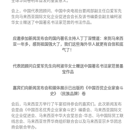
全球华商卷明年首发的重要意义。
会上，中国代表团顾问、中国中央电视台要闻部副主任白爱军先
生向马来西亚国际文化企业促进会会长及该书编委会副主编柯淑
华女士赠送了中国著名书法家范曾的书法作品。
应邀参加新闻发布会的国内著名主持人丁丁深情道：来到马来西
亚一年多，感到祖国强大了，我们这些海外华人就更有自信和底
气了！
代表团顾问白爱军先生向柯淑华女士赠送中国著名书法家范曾墨
宝作品
嘉宾们向新闻发布会和媒体展示已出版的《中国百优企业家奋斗
史》（民族品牌）卷
会后，马来西亚方举行了午宴招待参会的嘉宾们。此次新闻发布
会是由《中国百名优秀企业家奋斗史》编委会、马来西亚国际文
化企业促进会、马来西亚中华大会堂总会-华总、马中国际贸工联
线总会、马来西亚世界华商组织联合会以及马来西亚宗乡华团总
商会联合举办。