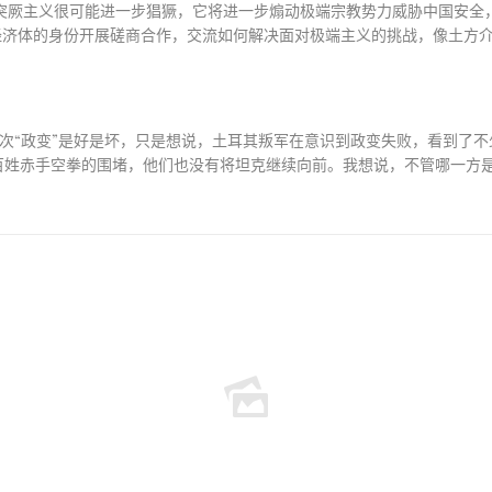
突厥主义很可能进一步猖獗，它将进一步煽动极端宗教势力威胁中国安全
经济体的身份开展磋商合作，交流如何解决面对极端主义的挑战，像土方
次
“
政变
”
是好是坏，只是想说，土耳其叛军在意识到政变失败，看到了不
百姓赤手空拳的围堵，他们也没有将坦克继续向前。我想说，不管哪一方