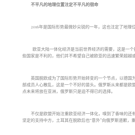
不平凡的地理位置注定不平凡的宿命
2016
年是国际形势最微妙尖锐的一年，这也注定了地理
欧亚大陆一体化经济是当前世界经济的需要，这是一个
些国家是不利的，他们并不希望自己被欧亚的迅速繁荣超越
英国脱欧成为了国际形势开始转变的一个节点，以德国
部成员人心散乱，这是一个不好的苗头。俄罗斯从来都是欧
点未来将放在亚洲，俄罗斯只是迫不得已的选择。
不仅是欧盟开始注重欧亚经济一体化，嗅到了香味的还
坚定的支持中方，土耳其在脱欧后也
“
意外
”
向俄罗斯道歉，