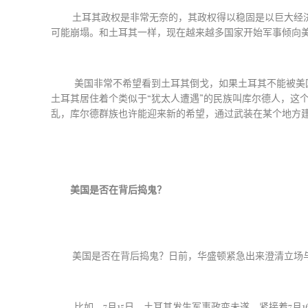
土耳其政权是非常无奈的，其政权得以稳固是以巨大经
可能崩塌。和土耳其一样，现在越来越多国家开始军事倾向
美国非常不希望看到土耳其倒戈，如果土耳其不能被美
土耳其居住着个类似于
“
犹太人遭遇
”
的民族叫库尔德人，这
乱，库尔德群族也许能迎来新的希望，通过武装在某个地方
美国是否在背后捣鬼？
美国是否在背后捣鬼？日前，华盛顿紧急出来澄清立场
比如，
7
月
15
日，土耳其发生军事政变未遂，紧接着
7
月
1