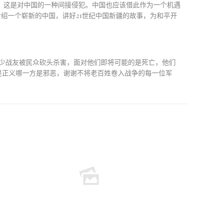
，这是对中国的一种间接侵犯。中国也应该借此作为一个机遇
介绍一个崭新的中国，讲好
21
世纪中国新疆的故事，为和平开
少战友被民众砍头杀害，面对他们即将可能的是死亡，他们
是正义哪一方是邪恶，谢谢不将老百姓卷入战争的每
一位军