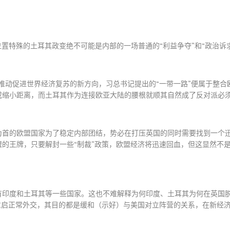
位置特殊的土耳其政变绝不可能是内部的一场普通的
“
利益争夺
”
和
“
政治诉
推动促进世界经济复苏的新方向，习总书记提出的
“
一带一路
”
便属于整合
或缩小距离，而土耳其作为连接欧亚大陆的腰根就顺其自然成了反对派必
为首的欧盟国家为了稳定内部团结，势必在打压英国的同时需要找到一个
盟的王牌，只要解封一些
“
制裁
”
政策，欧盟经济将迅速回血，但这显然不
有印度和土耳其等一些国家。这也不难解释为何印度、土耳其为何在英国
重启正常外交，其目的都是缓和（示好）与美国对立阵营的关系，在新经