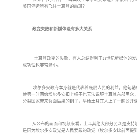
美国停运所有飞往土耳其的航班？
政变失败和新媒体没有多大关系
土耳其政变的失败，有人总结得利于
21
世纪新媒体的发
成功性也非常渺小。
埃尔多安政府本身就是代表着底层人民的利益，他勾勒
使第一时间给埃尔多安扣上帽子也无法说服土耳其东部民众
分裂国家带来负面后果的例子，早给土耳其人上了一趟公开
从公布的画面和视频来看，土耳其绝大部分民众是支持
是因为埃尔多安政党是人民爱戴的政党（埃尔多安比前面提