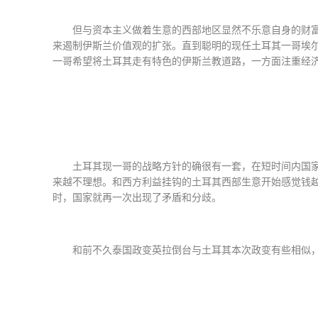
但与资本主义做着生意的西部地区显然不乐意自身的财
来遏制伊斯兰价值观的扩张。直到聪明的现任土耳其一哥埃
一哥希望将土耳其走有特色的伊斯兰教道路，一方面注重经
土耳其现一哥的战略方针的确很有一套，在短时间内国
来越不理想。和西方利益挂钩的土耳其西部生意开始感觉钱
时，国家就再一次出现了矛盾和分歧。
和前不久泰国政变英拉倒台与土耳其本次政变有些相似