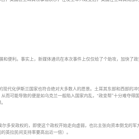
展和便利。事实上，新媒体通讯在本次事件上仅仅给了个助攻，加快了政
的现代化伊斯兰国家也符合绝对大多数人的愿景。土耳其东部和西部的冲
，从而可能导致的便是如乌克兰一般陷入国家内乱，
“
政变帮
”
十分难夺得
课。
埃尔多安政权的，即使这个政权开始走向虚弱，也比主张向资本倒戈的军
到的英拉民间支持率要高出近一倍）。