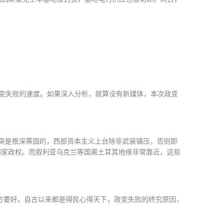
变失败的速度。如果深入分析，就算没有新媒体，本次政变
突是根深蒂固的，西部资本主义上台除非武装镇压，否则即
国家政权。而叙利亚乌克兰等国离土耳其地缘非常靠近，这些
方要好。自古以来都是得民心得天下，政变失败的终究原因，