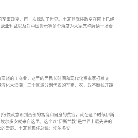
的军事政变，再一次惊动了世界。土耳其武装政变在网上已经
，欧亚利益以及对中国警示等多个角度为大家完整解读一场看
着富饶的工商业，这里的居民长时间和现代化资本家打着交
经济化大浪潮，三个区域分别代表的军商、农、政不断拉开距
们很快就意识到西部的富饶和自身的贫穷，就在这个时候伊斯
的埃尔多安就来自这里。这个以
“
伊斯兰教
”
是世界上最先进的
众的爱戴。土耳其现任总统：埃尔多安