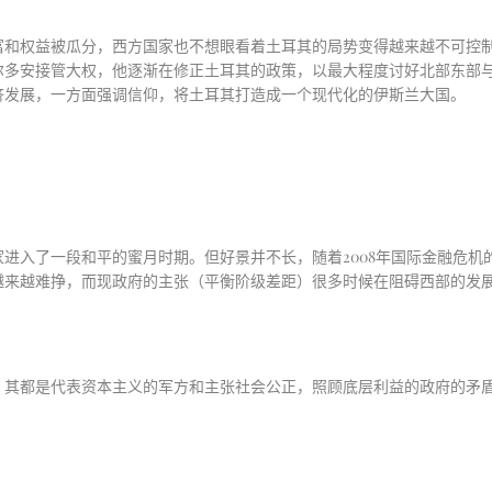
富和权益被瓜分，西方国家也不想眼看着土耳其的局势变得越来越不可控
尔多安接管大权，他逐渐在修正土耳其的政策，以最大程度讨好北部东部
济发展，一方面强调信仰，将土耳其打造成一个现代化的伊斯兰大国。
家进入了一段和平的蜜月时期。但好景并不长，随着
2008
年国际金融危机
越来越难挣，而现政府的主张（平衡阶级差距）很多时候在阻碍西部的发
，其都是代表资本主义的军方和主张社会公正，照顾底层利益的政府的矛