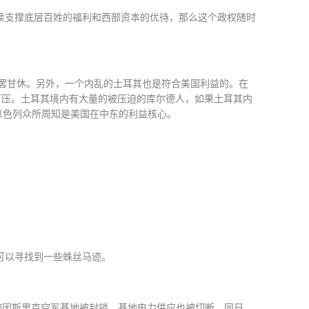
续支撑底层百姓的福利和西部资本的优待，那么这个政权随时
罢甘休。另外，一个内乱的土耳其也是符合美国利益的。在
打压。土耳其境内有大量的被压迫的库尔德人，如果土耳其内
以色列众所周知是美国在中东的利益核心。
可以寻找到一些蛛丝马迹。
的因斯里克空军基地被封锁，基地电力供应也被切断。同日，