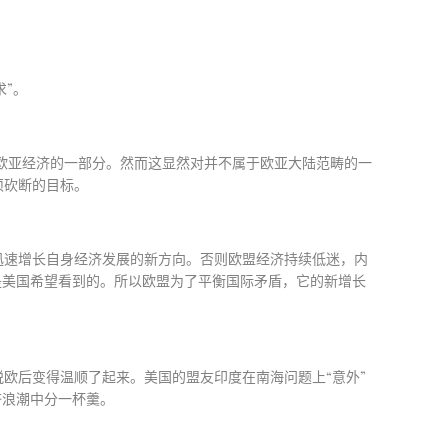
求
”
。
欧亚经济的一部分。然而这显然对并不属于欧亚大陆范畴的一
须砍断的目标。
迅速增长自身经济发展的新方向。否则欧盟经济持续低迷，内
是美国希望看到的。所以欧盟为了平衡国际矛盾，它的新增长
脱欧后变得温顺了起来。美国的盟友印度在南海问题上
“
意外
”
济浪潮中分一杯羹。