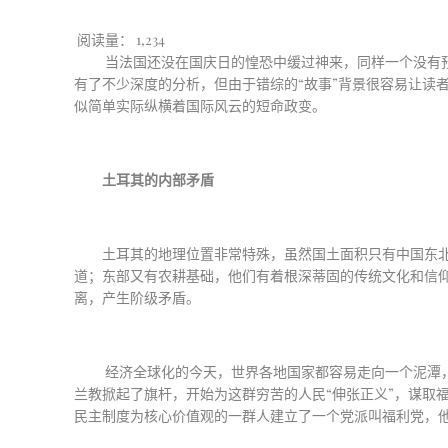
阅读量：
1,234
当法国还没在国庆日的惶恐中缓过神来，同样一个没有
有了不少深度的分析，但由于错综的
“
故事
”
背景很容易让读
似简单实际纵横着国际风云的短命政变。
土耳其的内部矛盾
土耳其的地理位置非常特殊，虽然国土面积只有中国东
道；东部又有农耕基础，他们有着根深蒂固的传统文化和信
离，产生阶级矛盾。
经济全球化的今天，世界各地国家都容易走向一个泥潭
兰教掀起了旗杆，开始为这群穷苦的人民
“
伸张正义
”
，谋取
民主制度为核心价值观的一群人建立了一个党派叫福利党，