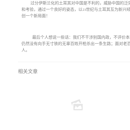
过分伊斯兰化的土耳其对中国是不利的，威胁中国的泛
和考验，通过一个良好的姿态，以
21
世纪与土耳其互为新兴
创一个新局面！
最后个人想说一些话：我们不干涉别国内政，不评价本
仍然没有向手无寸铁的无辜百姓开枪杀出一条生路；面对老
人。
相关文章