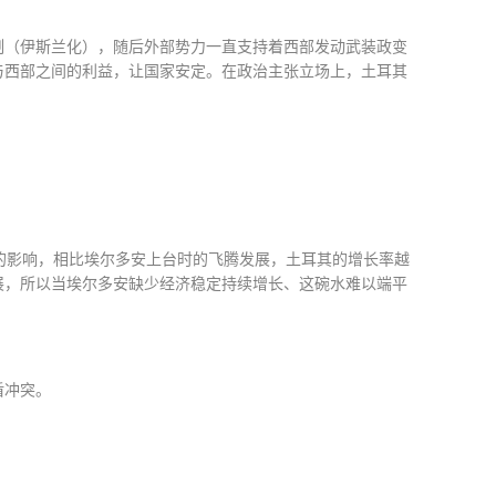
制（伊斯兰化），随后外部势力一直支持着西部发动武装政变
与西部之间的利益，让国家安定。在政治主张立场上，土耳其
的影响，相比埃尔多安上台时的飞腾发展，土耳其的增长率越
展，所以当埃尔多安缺少经济稳定持续增长、这碗水难以端平
盾冲突。