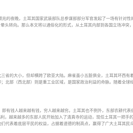
预兆的夜晚，土耳其国家武装部队总参谋部部分军官发起了一场有针对性
者晕头转向。那么本文将以通俗化的形式，从土耳其内部到各国立场冲突
北三省的大小，但却横跨了欧亚大陆。麻雀虽小五脏俱全，土耳其环西有
仰；北部（西北部）则是重工业区域，是国家政治利益的命脉。随着全球
，即有钱人越来越有钱，穷人越来越穷。土耳其也不例外，东部农耕代表
福利，越来越多的东部人民开始加入了清真寺的运动，现任土耳其一把手
他们代表着底层平民的权益，占据着道德的制高点，赢得了广大土耳其民