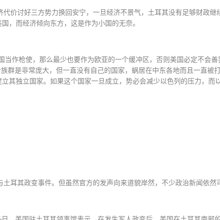
济代价讨好三方势力换回安宁，一旦经济不景气，土耳其没有足够财政继
美国，而经济倾向东方，这是作为小国的无奈。
国当作枪使，那么最少也要作为欧亚的一个缓冲区，否则美国必定不会善
个族群是非常庞大，但一直没有自己的国家，蜗居在中东各地而且一直被
建立其独立国家。如果这个国家一旦成立，势必会减少以色列的压力，而
与土耳其政变事件。但虽然官方的发声向来道貌岸然，不少政治新闻依然
6
日，美国驻土耳其领事馆表示，在发生军人政变后，美国在土耳其南部