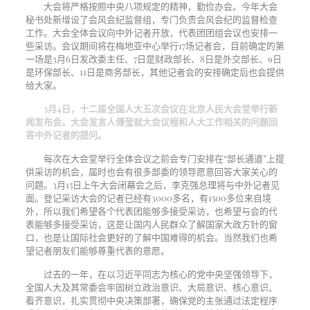
大会将严格按照中央八项规定的精神，勤俭办会。今年大会
秘书处新增设了会风会纪监督组，专门负责会风会纪的监督检查
工作。大会全体会议向中外记者开放，代表团团组会议也安排一
些采访。会议期间将在梅地亚中心举行17场记者会，目前确定的第
一场是3月6日发改委主任、7日是财政部长、8日是外交部长、9日
是环保部长、11日是商务部长，其他记者会的安排确定后也会提供
给大家。
3月4日，十二届全国人大五次会议在北京人民大会堂举行新
闻发布会。大会发言人傅莹就大会议程和人大工作相关的问题回
答中外记者的提问。
每次在大会堂举行全体会议之前会专门安排在“部长通道”上提
供采访的机会，届时也会有很多部委的领导愿意回答大家关心的
问题。3月15日上午大会闭幕会之后，李克强总理将与中外记者见
面。登记采访大会的记者已经有3000多名，有1500多位来自境
外，所以我们希望各个代表团能够多接受采访，也希望与会的代
表能够多接受采访，这是让国内人民群众了解国家大政方针的窗
口，也是让国际社会更好的了解中国难得的机会。当然我们也希
望记者朋友们能够尊重代表的意愿。
过去的一年，在以习近平同志为核心的党中央坚强领导下，
全国人大及其常委会牢固树立政治意识、大局意识、核心意识、
看齐意识，扎实贯彻中央决策部署，确保党的主张通过法定程序