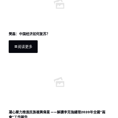
樊磊：中国经济如何复苏？
阅读更多
凝心聚力推進民族複興偉業 ——解讀李克強總理2020年全國“兩
會”工作報告