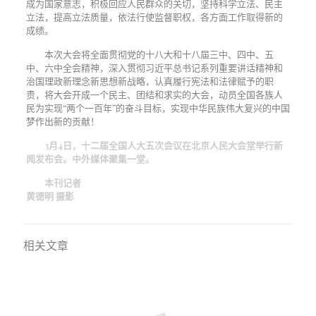
成为国家意志，积极回应人民群众的关切，坚持科学立法、民主
立法，提高立法质量，依法行使监督职权，各方面工作取得新的
成绩。
本次大会将全面贯彻党的十八大和十八届三中、四中、五
中、六中全会精神，深入贯彻习近平总书记系列重要讲话精神和
治国理政新理念新思想新战略，认真履行宪法和法律赋予的职
责，将大会开成一个民主、团结和求实的大会，动员全国各族人
民为实现“两个一百年”的奋斗目标，实现中华民族伟大复兴的中国
梦作出新的贡献！
3月4日，十二届全国人大五次会议在北京人民大会堂举行新
闻发布会。中外媒体聚集一堂。
本刊记者
黄德明 摄影
相关文章