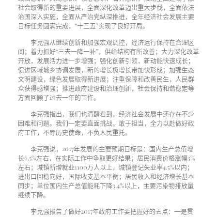
社会取得新的重要进展，全面深化改革迈出重大步伐，全面依法
治国深入实施，全面从严治党纵深推进，全年经济社会发展主要
目标任务圆满完成，“十三五”实现了良好开局。
李克强从继续创新和加强宏观调控，经济运行保持在合理区
间；着力抓好“三去一降一补”，供给结构有所改善；大力深化改革
开放，发展活力进一步增强；强化创新引领，新动能快速成长；
促进区域城乡协调发展，新的增长极增长带加快形成；加强生态
文明建设，绿色发展取得新进展；注重保障和改善民生，人民群
众获得感增强；推进政府建设和治理创新，社会保持和谐稳定等
方面回顾了过去一年的工作。
李克强指出，我们也清醒看到，经济社会发展中还存在不少
困难和问题。我们一定要直面挑战，敢于担当，全力以赴做好政
府工作，不辱历史使命，不负人民重托。
李克强说，2017年发展的主要预期目标是：国内生产总值增
长6.5%左右，在实际工作中争取更好结果；居民消费价格涨幅3%
左右；城镇新增就业1100万人以上，城镇登记失业率4.5%以内；
进出口回稳向好，国际收支基本平衡；居民收入和经济增长基本
同步；单位国内生产总值能耗下降3.4%以上，主要污染物排放量
继续下降。
李克强报告了做好2017年政府工作要把握好的五点：一是贯