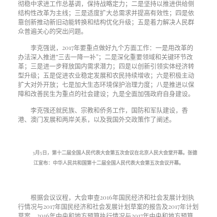
彻稳中求进工作总基调，保持战略定力；二是坚持以推进供给侧
结构性改革为主线；三是适度扩大总需求并提高有效性；四是依
靠创新推动新旧动能转换和结构优化升级；五是着力解决人民群
众普遍关心的突出问题。
李克强说，2017年要重点做好九个方面工作：一是用改革的
办法深入推进“三去一降一补”；二是深化重要领域和关键环节改
革；三是进一步释放国内需求潜力；四是以创新引领实体经济转
型升级；五是促进农业稳定发展和农民持续增收；六是积极主动
扩大对外开放；七是加大生态环境保护治理力度；八是推进以保
障和改善民生为重点的社会建设；九是全面加强政府自身建设。
李克强还就民族、宗教和侨务工作，国防和军队建设，香
港、澳门发展和两岸关系，以及我国外交政策作了阐述。
3
月
5
日，第十二届全国人民代表大会第五次会议在北京人民大会堂开幕。张德
江宣布：中华人民共和国第十二届全国人民代表大会第五次会议开幕。
根据会议议程，大会审查2016年国民经济和社会发展计划执
行情况与2017年国民经济和社会发展计划草案的报告及2017年计划
草案、2016年中央和地方预算执行情况与2017年中央和地方预算