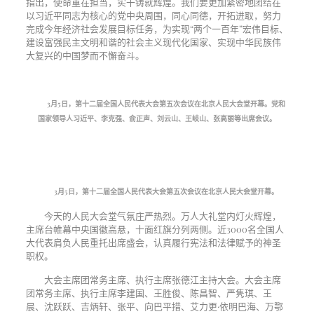
指出，使命重在担当，实干铸就辉煌。我们要更加紧密地团结在
以习近平同志为核心的党中央周围，同心同德，开拓进取，努力
完成今年经济社会发展目标任务，为实现“两个一百年”宏伟目标、
建设富强民主文明和谐的社会主义现代化国家、实现中华民族伟
大复兴的中国梦而不懈奋斗。
3
月
5
日，第十二届全国人民代表大会第五次会议在北京人民大会堂开幕。党和
国家领导人习近平、李克强、俞正声、刘云山、王岐山、张高丽等出席会议。
3
月
5
日，第十二届全国人民代表大会第五次会议在北京人民大会堂开幕。
今天的人民大会堂气氛庄严热烈。万人大礼堂内灯火辉煌，
主席台帷幕中央国徽高悬，十面红旗分列两侧。近3000名全国人
大代表肩负人民重托出席盛会，认真履行宪法和法律赋予的神圣
职权。
大会主席团常务主席、执行主席张德江主持大会。大会主席
团常务主席、执行主席李建国、王胜俊、陈昌智、严隽琪、王
晨、沈跃跃、吉炳轩、张平、向巴平措、艾力更·依明巴海、万鄂