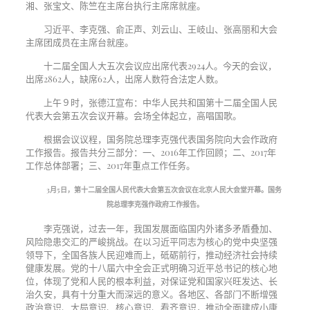
湘、张宝文、陈竺在主席台执行主席席就座。
习近平、李克强、俞正声、刘云山、王岐山、张高丽和大会
主席团成员在主席台就座。
十二届全国人大五次会议应出席代表2924人。今天的会议，
出席2862人，缺席62人，出席人数符合法定人数。
上午９时，张德江宣布：中华人民共和国第十二届全国人民
代表大会第五次会议开幕。会场全体起立，高唱国歌。
根据会议议程，国务院总理李克强代表国务院向大会作政府
工作报告。报告共分三部分：一、2016年工作回顾；二、2017年
工作总体部署；三、2017年重点工作任务。
3
月
5
日，第十二届全国人民代表大会第五次会议在北京人民大会堂开幕。国务
院总理李克强作政府工作报告。
李克强说，过去一年，我国发展面临国内外诸多矛盾叠加、
风险隐患交汇的严峻挑战。在以习近平同志为核心的党中央坚强
领导下，全国各族人民迎难而上，砥砺前行，推动经济社会持续
健康发展。党的十八届六中全会正式明确习近平总书记的核心地
位，体现了党和人民的根本利益，对保证党和国家兴旺发达、长
治久安，具有十分重大而深远的意义。各地区、各部门不断增强
政治意识、大局意识、核心意识、看齐意识，推动全面建成小康