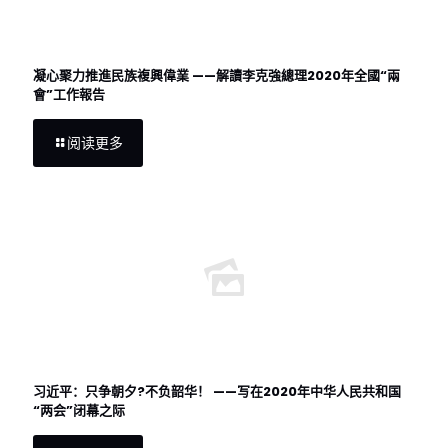
凝心聚力推進民族複興偉業 ——解讀李克強總理2020年全國“兩
會”工作報告
阅读更多
习近平：只争朝夕?不负韶华！ ——写在2020年中华人民共和国
“两会”闭幕之际