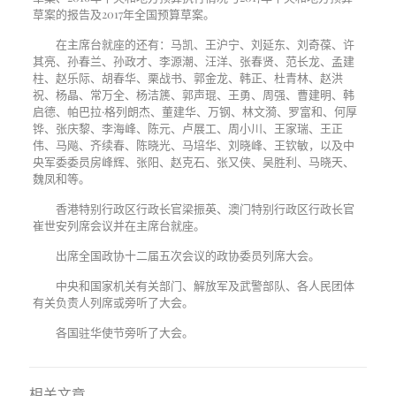
草案的报告及2017年全国预算草案。
在主席台就座的还有：马凯、王沪宁、刘延东、刘奇葆、许
其亮、孙春兰、孙政才、李源潮、汪洋、张春贤、范长龙、孟建
柱、赵乐际、胡春华、栗战书、郭金龙、韩正、杜青林、赵洪
祝、杨晶、常万全、杨洁篪、郭声琨、王勇、周强、曹建明、韩
启德、帕巴拉·格列朗杰、董建华、万钢、林文漪、罗富和、何厚
铧、张庆黎、李海峰、陈元、卢展工、周小川、王家瑞、王正
伟、马飚、齐续春、陈晓光、马培华、刘晓峰、王钦敏，以及中
央军委委员房峰辉、张阳、赵克石、张又侠、吴胜利、马晓天、
魏凤和等。
香港特别行政区行政长官梁振英、澳门特别行政区行政长官
崔世安列席会议并在主席台就座。
出席全国政协十二届五次会议的政协委员列席大会。
中央和国家机关有关部门、解放军及武警部队、各人民团体
有关负责人列席或旁听了大会。
各国驻华使节旁听了大会。
相关文章