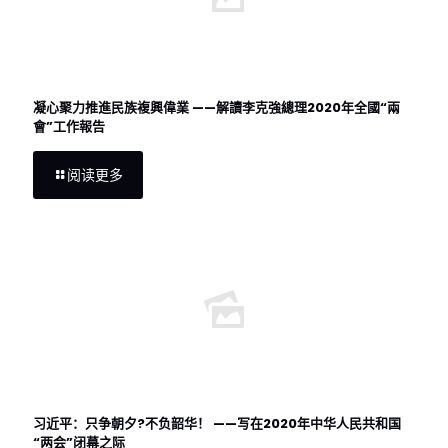
凝心聚力推進民族複興偉業 ——解讀李克強總理2020年全國“兩
會”工作報告
阅读更多
习近平：只争朝夕?不负韶华！ ——写在2020年中华人民共和国
“两会”闭幕之际