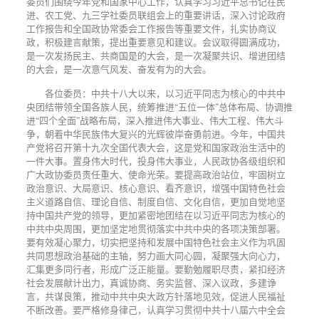
委员们围绕今年党和国家中心工作，认真学习习近平总书记在民
进、农工党、九三学社委员联组会上的重要讲话，深入讨论政府
工作报告和全国政协常委会工作报告等重要文件，扎实协商议
政，积极建言献策，提出重要意见和建议。会议取得圆满成功，
是一次发扬民主、共商国是的大会，是一次凝聚共识、增进团结
的大会，是一次意气风发、奋发有为的大会。
各位委员：中共十八大以来，以习近平同志为核心的中共中
央团结带领全国各族人民，统筹推进“五位一体”总体布局、协调推
进“四个全面”战略布局，深入推进伟大事业、伟大工程、伟大斗
争，朝着中华民族伟大复兴的光辉彼岸奋勇前进。今年，中国共
产党将召开第十九次全国代表大会，这是党和国家政治生活中的
一件大事。置身伟大时代，投身伟大事业，人民政协各级组织和
广大政协委员责任重大、使命光荣。要提高政治站位，牢固树立
政治意识、大局意识、核心意识、看齐意识，增强中国特色社会
主义道路自信、理论自信、制度自信、文化自信，更加自觉地坚
持中国共产党的领导，更加紧密地团结在以习近平同志为核心的
中共中央周围，更加坚定地贯彻落实中共中央的各项决策部署。
要有效凝心聚力，切实把坚持和发展中国特色社会主义作为巩固
共同思想政治基础的主轴，努力画大同心圆，凝聚强大向心力，
汇集更多同行者，形成广泛正能量。要勤勉履职尽责，紧扣经济
社会发展献计出力，真诚协商、务实监督、深入议政，多建诤
言，共谋良策，推动中共中央大政方针落地见效，促进人民福祉
不断改善。要严格修身律己，认真学习贯彻中共十八届六中全会