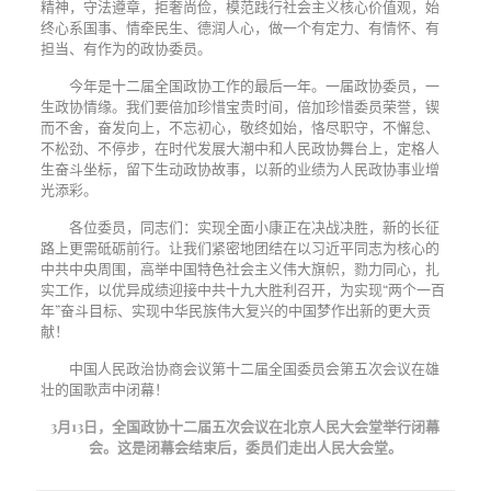
精神，守法遵章，拒奢尚俭，模范践行社会主义核心价值观，始
终心系国事、情牵民生、德润人心，做一个有定力、有情怀、有
担当、有作为的政协委员。
今年是十二届全国政协工作的最后一年。一届政协委员，一
生政协情缘。我们要倍加珍惜宝贵时间，倍加珍惜委员荣誉，锲
而不舍，奋发向上，不忘初心，敬终如始，恪尽职守，不懈怠、
不松劲、不停步，在时代发展大潮中和人民政协舞台上，定格人
生奋斗坐标，留下生动政协故事，以新的业绩为人民政协事业增
光添彩。
各位委员，同志们：实现全面小康正在决战决胜，新的长征
路上更需砥砺前行。让我们紧密地团结在以习近平同志为核心的
中共中央周围，高举中国特色社会主义伟大旗帜，勠力同心，扎
实工作，以优异成绩迎接中共十九大胜利召开，为实现“两个一百
年”奋斗目标、实现中华民族伟大复兴的中国梦作出新的更大贡
献！
中国人民政治协商会议第十二届全国委员会第五次会议在雄
壮的国歌声中闭幕！
3月13日，全国政协十二届五次会议在北京人民大会堂举行闭幕
会。这是闭幕会结束后，委员们走出人民大会堂。