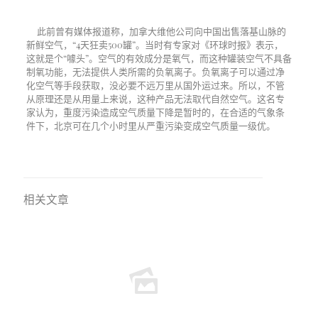
此前曾有媒体报道称，加拿大维他公司向中国出售落基山脉的
新鲜空气，“4天狂卖500罐”。当时有专家对《环球时报》表示，
这就是个“噱头”。空气的有效成分是氧气，而这种罐装空气不具备
制氧功能，无法提供人类所需的负氧离子。负氧离子可以通过净
化空气等手段获取，没必要不远万里从国外运过来。所以，不管
从原理还是从用量上来说，这种产品无法取代自然空气。这名专
家认为，重度污染造成空气质量下降是暂时的，在合适的气象条
件下，北京可在几个小时里从严重污染变成空气质量一级优。
相关文章