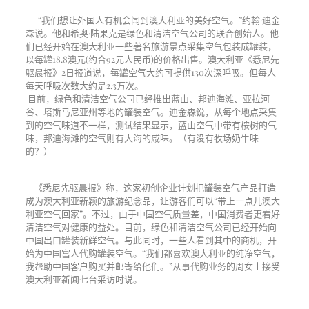
“我们想让外国人有机会闻到澳大利亚的美好空气。”约翰·迪金
森说。他和希奥·陆果克是绿色和清洁空气公司的联合创始人。他
们已经开始在澳大利亚一些著名旅游景点采集空气包装成罐装，
以每罐18.8澳元(约合92元人民币)的价格出售。澳大利亚《悉尼先
驱晨报》2日报道说，每罐空气大约可提供130次深呼吸。但每人
每天呼吸次数大约是2.3万次。
目前，绿色和清洁空气公司已经推出蓝山、邦迪海滩、亚拉河
谷、塔斯马尼亚州等地的罐装空气。迪金森说，从每个地点采集
到的空气味道不一样，测试结果显示，蓝山空气中带有桉树的气
味，邦迪海滩的空气则有大海的咸味。（有没有牧场奶牛味
的？）
《悉尼先驱晨报》称，这家初创企业计划把罐装空气产品打造
成为澳大利亚新颖的旅游纪念品，让游客们可以“带上一点儿澳大
利亚空气回家”。不过，由于中国空气质量差，中国消费者更看好
清洁空气对健康的益处。目前，绿色和清洁空气公司已经开始向
中国出口罐装新鲜空气。与此同时，一些人看到其中的商机，开
始为中国富人代购罐装空气。“我们都喜欢澳大利亚的纯净空气，
我帮助中国客户购买并邮寄给他们。”从事代购业务的周女士接受
澳大利亚新闻七台采访时说。