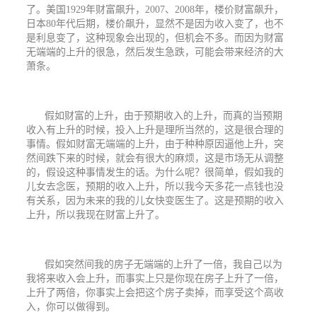
了。美国
1929
年财富飙升，
2007
、
2008
年，楼价财富飙升，
日本
80
年代后期，楼价飙升，显然不是因为收入变了，也不
是利息变了，这种现象会出现的，但机会不多。而因为财富
无端端的上升的很急，然后发生急跌，可能会带来经济的大
萧条。
假如财富的上升，由于预期收入的上升，而真的当预期
收入有上升的时候，投入上升是理所当然的，这是很合理的
事情。假如财富无端端的上升，由于种种原因逼他上升，突
然间跌下来的时候，就会有很大的麻烦，这是市场无从调整
的，假设这种事情发生的话。为什么呢？很简单，假如我的
儿女去念医，预期的收入上升，所以我今天多花一点钱也没
有关系，因为未来的我的儿女快变医生了。这是预期的收入
上升，所以我现在财富上升了。
假如突然间我的房子无端端的上升了一倍，我自己以为
我将来收入会上升，而事实上只是你现在房子上升了一倍，
上升了两倍，你事实上会把这个房子卖掉，而享受这个高收
入，你可以做得到。