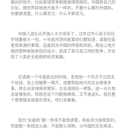
做对的地方，比如县域竞争制度做得就很好。中国有自己的
文化，跟世界其他地方是不一样的，不要什么都抄外国的。
你要搞清楚，什么算贪污，什么不算贪污。
中国人送礼比外国人大方得多了，过年过节小孩子的压
岁钱要很大一包，十年前月饼的故事你们都知道，请客吃饭
是很普通的事情，这是因为中国的传统和风俗，再加上地方
政府那种层层承包的设计，造成了县与县之间的竞争，才出
现了人类史无前例的经济发展。
在调查一个中国县长的时候，发现他一个月才不过四五
千块钱，加上应酬费一两万，他要帮助地方的企业做很多
事，把企业安排得非常好，企业请他吃一顿饭，送一点礼物
总是难免的。但现在这个问题很麻烦，又不准送礼。现在整
个景德镇全部是负增长，你们去看看。
因为
“反腐败”那一条线不是很清楚，有些贪污是明显的，
但是那一条线怎么画，不是那么清晰。以中国的文化来说，