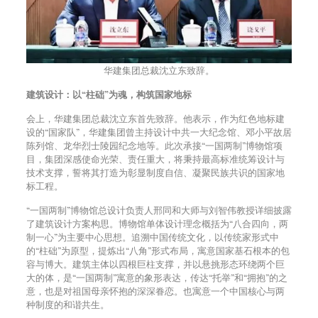
华建集团总裁沈立东致辞。
建筑设计：以“柱础”为魂，构筑国家地标
会上，华建集团总裁沈立东首先致辞。他表示，作为红色地标建
设的“国家队”，华建集团曾主持设计中共一大纪念馆、邓小平故居
陈列馆、龙华烈士陵园纪念地等。此次承接“一国两制”博物馆项
目，集团深感使命光荣、责任重大，将秉持最高标准统筹设计与
技术支撑，誓将其打造为彰显制度自信、凝聚民族共识的国家地
标工程。
“一国两制”博物馆总设计负责人邢同和大师与刘智伟教授详细披露
了建筑设计方案构思。博物馆单体设计理念概括为“八合四向，两
制一心”为主要中心思想。追溯中国传统文化，以传统家形式中
的“柱础”为原型，提炼出“八角”形式布局，寓意国家基石根本的包
容与博大。建筑主体以四根巨柱支撑，并以悬挑形态环绕两个巨
大的体，是“一国两制”寓意的象形表达，传达“托举”和“拥抱”的之
意，也是对祖国母亲怀抱的深深眷恋。也寓意一个中国核心与两
种制度的和谐共生。