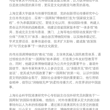
与会专家从不同维度为博物馆建设建言献策，认为该博物馆不应
仅是政治制度的展示馆，更应是文化的殿堂与教育的基地。
上海交通大学媒体与传播学院教授、党的创新理论传播研究中心
主任肖伟光提出，应将“一国两制”博物馆打造为“国家级文脉工
程”，作为承载国家记忆、塑造文化认同、推动国际传播、构建人
类命运共同体的战略载体。他建议借鉴国家版本馆“一体多馆”格
局，形成北京主馆与香港、澳门、上海等地分馆联动发展的“理一
分殊”“月映万川”体系；融合故宫博物院经验，以实物承载记忆、
学术支撑话语、叙事传递价值、技术扩大影响，建成集“政策陈
列”与“历史叙事”于一体的文化殿堂。
肖伟光强调博物馆的“教化”功能，主张将其融入国民教育体系，通
过馆校合作开发“一国两制”校本课程，打造青少年友好型教育平
台。同时，他建议将博物馆建设为公共外交的重要平台，邀请外
国使节、海外专家和来华人士参访交流，以“亲眼所见”替代“道听
途说”，使其成为外国政要了解“一国两制”的第一站、认识中国制
度文明的国际会客厅、国际社会读懂中国的重要窗口。他引用韬
奋精神，倡导以“润物细无声”的柔性传播方式，向世界讲好中国故
事。
上海社会科学院港澳研究中心专职副主任倪外研究员则聚焦于“一
国两制”的国际传播策略。他指出，对外传播需要从宏大的政治叙
事转向以人为本的情感叙事，通过展示港澳居民生活变迁的微观
案例，以小见大。倪外研究员建议，博物馆建设应注重传播主体