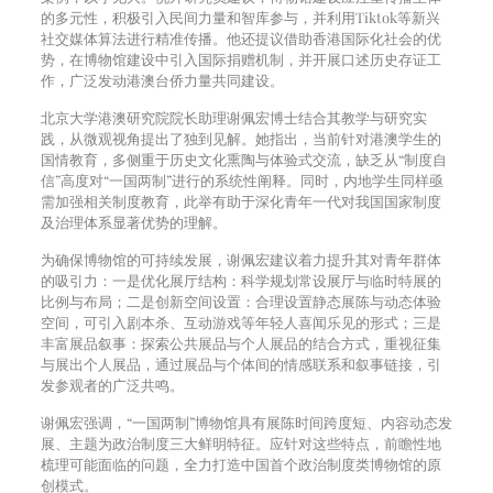
的多元性，积极引入民间力量和智库参与，并利用Tiktok等新兴
社交媒体算法进行精准传播。他还提议借助香港国际化社会的优
势，在博物馆建设中引入国际捐赠机制，并开展口述历史存证工
作，广泛发动港澳台侨力量共同建设。
北京大学港澳研究院院长助理谢佩宏博士结合其教学与研究实
践，从微观视角提出了独到见解。她指出，当前针对港澳学生的
国情教育，多侧重于历史文化熏陶与体验式交流，缺乏从“制度自
信”高度对“一国两制”进行的系统性阐释。同时，内地学生同样亟
需加强相关制度教育，此举有助于深化青年一代对我国国家制度
及治理体系显著优势的理解。
为确保博物馆的可持续发展，谢佩宏建议着力提升其对青年群体
的吸引力：一是优化展厅结构：科学规划常设展厅与临时特展的
比例与布局；二是创新空间设置：合理设置静态展陈与动态体验
空间，可引入剧本杀、互动游戏等年轻人喜闻乐见的形式；三是
丰富展品叙事：探索公共展品与个人展品的结合方式，重视征集
与展出个人展品，通过展品与个体间的情感联系和叙事链接，引
发参观者的广泛共鸣。
谢佩宏强调，“一国两制”博物馆具有展陈时间跨度短、内容动态发
展、主题为政治制度三大鲜明特征。应针对这些特点，前瞻性地
梳理可能面临的问题，全力打造中国首个政治制度类博物馆的原
创模式。