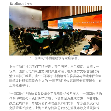
Readings:
6,950
“一国两制”博物馆建设专家座谈会。
据香港新闻社记者何芷晴报道，春申潮暖，玉兰初绽。日前，一
场关于国家记忆与制度文明的深度对话，在东西方文明交融的黄
浦江畔拉开帷幕。由“一国两制”博物馆筹备委员会与华建集团华东
建筑设计研究院联合主办的“一国两制”博物馆建设专家座谈会，在
上海隆重举行。
“一国两制”博物馆筹备委员会工作组副组长吕英杰、一国两制博物
馆管理有限公司总经理荣维海，华建集团总裁沈立东，华建集团
副总裁周静瑜，华建集团资深总建筑师邢同和，华东建筑设计研
究院董事长姚激，上海市政总院副总裁秘志辉及市政交通院执行