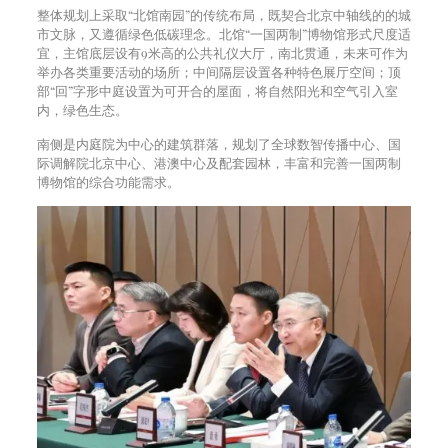
整体规划上采取“北馆南园”的传统布局，既契合北京中轴线的的城
市文脉，又遵循绿色低碳理念。北馆“一国两制”博物馆形式尺度适
宜，主馆底层设有9米高的公共礼仪大厅，南北贯通，未来可作为
举办各类重要活动的场所；中间隔层设置各种特色展厅空间；顶
部“回”字形中庭设置为可开合的屋面，将自然阳光和空气引入室
内，绿色生态。
南侧是内庭院为中心的建筑群落，规划了全球数智传播中心、国
际调解院北京中心、港澳中心及配套园林，丰富和完善一国两制
博物馆的综合功能需求。