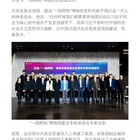
吕英杰最后强调，建设“一国两制”博物馆是时代赋予我们这一代人
的神圣使命。他说：“任何时候我们都要紧密地团结在以习近平同
志为核心的中国共产党坚强领导下，高举习近平新时代中国特色
社会主义思想伟大旗帜，以中国式现代化全面推进强国建设、民
族复兴。”
“一国两制”博物馆建设专家座谈会专家合影。
据悉，会后部分代表还受邀深入上海建工集团，在集团副总裁张
亮及相关部门负责人的陪同下考察交流。并实地探访了北外滩世