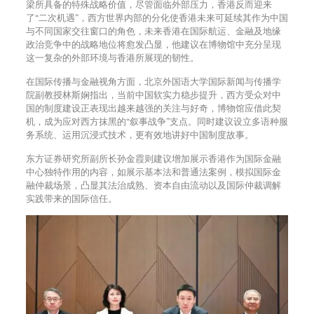
梁所具备的特殊战略价值，尽管面临外部压力，香港反而迎来
了“二次机遇”，西方世界内部的分化使香港未来可延续其作为中国
与不同国家交往窗口的角色，未来香港在国际航运、金融及地缘
政治竞争中的战略地位将愈发凸显，他建议在博物馆中充分呈现
这一复杂的外部环境与香港所展现的韧性。
在国际传播与金融视角方面，北京外国语大学国际新闻与传播学
院副教授林斯娴指出，当前中国软实力稳步提升，西方受众对中
国的制度建设正表现出越来越强的关注与好奇，博物馆应借此契
机，成为应对西方抹黑的“叙事战争”支点。同时建议设立多语种服
务系统、运用沉浸式技术，更有效地讲好中国制度故事。
东方证券研究所副所长孙金霞则建议增加展示香港作为国际金融
中心独特作用的内容，如展示基本法和普通法案例，模拟国际金
融仲裁场景，凸显其法治成熟、资本自由流动以及国际仲裁调解
实践带来的国际信任。