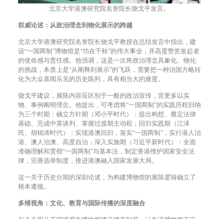
北京大学港澳研究院名誉院长饶戈平发言。
权威论述：从政治理念到物化展示的跨越
北京大学港澳研究院名誉院长饶戈平教授在总结发言中指出，建
设“一国两制”博物馆是“功在千秋”的伟大事业，并高度赞赏发起者
的使命感与责任感。他强调，这是一次将政治理念具象化、物化
的挑战，本质上是“从阐释到展示”的飞跃，需要把一种治国方略转
化为大众喜闻乐见的历史陈列，具有相当大的难度。
饶戈平建议，展陈内容应区别于一般的政治宣传，宜更多以实
物、事例阐明理念。他提出，可考虑将“一国两制”的实践历程归纳
为三个时期：确立方针期（邓小平时代）：提出构想、奠定法律
基础、完成中英谈判、掌握过渡期主动权；回归实践期（江泽
民、胡锦涛时代）：实现港澳回归，落实“一国两制”，实行港人治
港、澳人治澳、高度自治；深入实施期（习近平新时代）：全面
准确理解和贯彻“一国两制”与基本法，制定香港维护国家安全法
律，完善选举制度，推进港澳融入国家发展大局。
这一关于历史分期的深刻论述，为构建博物馆的展陈逻辑确立了
根本遵循。
多维视角：文化、教育与国际传播的深度融合