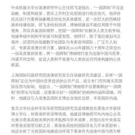
中央民族大学台港澳研究中心主任田飞龙指出，“一国两制”不仅是
战略、制度和政策，更应上升到文化层面进行统合迭代。他评价
此次设计方案将抽象概念转化为具体建筑，是一次巨大的范畴转
换和传播创新。田飞龙特别强调，博物馆建设不能仅局限于中国
视角，而应具备国际视野，挖掘“一国两制”在解决人类主权争端、
地缘争端中的和平价值与制度智慧。他呼吁，除了项目规划与立
项外，还需同步组建数字化团队与专家咨询团队，广泛引入知
识、专家及港澳台侨力量，确保在2029年建国八十周年之际交出
一份高质量的答卷，将“一国两制”博物馆打造为连接中国与世界、
沟通不同文明、促进人类和平发展与人类命运共同体构建的心灵
桥梁。
上海国际问题研究院港澳研究室主任张建研究员建议，应将“一国
两制”定位为中国向世界提供的公共产品，设立专门空间展示其国
际应用与影响。他提出，“一国两制”博物馆不仅要阐释好“一国两
制”的理论与实践，还要展示好“一国两制”的精神内涵和器物。同
时，他建议引入港澳及国际文博企业地区总部，丰富园区内涵。
复旦大学社会科学高等研究院副研究员孟维瞻曾在香港大学获得
博士学位，对香港怀有深厚情感。他建议博物馆可向内地公众充
分展示香港高校浓厚的学术氛围与学术成果，并指出在中央落实
对香港全面管治权之后，香港各高校的国际排名几乎未受影响；
他还分析了当前国际地缘政治环境下香港作为连接中国与西方桥