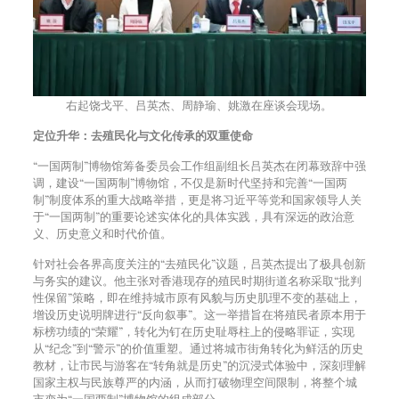
右起饶戈平、吕英杰、周静瑜、姚激在座谈会现场。
定位升华：去殖民化与文化传承的双重使命
“一国两制”博物馆筹备委员会工作组副组长吕英杰在闭幕致辞中强
调，建设“一国两制”博物馆，不仅是新时代坚持和完善“一国两
制”制度体系的重大战略举措，更是将习近平等党和国家领导人关
于“一国两制”的重要论述实体化的具体实践，具有深远的政治意
义、历史意义和时代价值。
针对社会各界高度关注的“去殖民化”议题，吕英杰提出了极具创新
与务实的建议。他主张对香港现存的殖民时期街道名称采取“批判
性保留”策略，即在维持城市原有风貌与历史肌理不变的基础上，
增设历史说明牌进行“反向叙事”。这一举措旨在将殖民者原本用于
标榜功绩的“荣耀”，转化为钉在历史耻辱柱上的侵略罪证，实现
从“纪念”到“警示”的价值重塑。通过将城市街角转化为鲜活的历史
教材，让市民与游客在“转角就是历史”的沉浸式体验中，深刻理解
国家主权与民族尊严的内涵，从而打破物理空间限制，将整个城
市变为“一国两制”博物馆的组成部分。