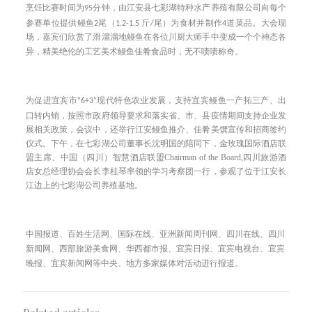
烹饪比赛时间为
95
分钟，由江安县七彩湖特种水产养殖有限公司向每个
大会现
参赛单位提供鳗鱼
2
尾（
1.2-1.5
斤
/
尾）为食材并制作
4
道菜品。
场，嘉宾们欣赏了滑溜溜地鳗鱼在各位川厨大师手中变成一个个神态各
异，精美绝伦的工艺美术鳗鱼佳肴食品时，无不啧啧称奇。
为促进宜宾市
“6+3”
现代特色农业发展，支持宜宾鳗鱼一产拓三产、出
政府
口转内销，按照市
领导要求和落实省、市、县疫情期间支持企业发
会议中，
展相关政策，
还举行江安鳗鱼推介、佳肴美馔宣传和招商签约
下午，在七彩湖公司董事长沈明国的陪同下，
仪式。
金玫瑰国际酒店联
主席、
Chairman of the Board,
盟
中国（四川）智慧酒店联盟
四川旅游酒
会长李桂琴率领的学习考察团一行，参观了位于江安长
店女总经理协会
江边上的七彩湖公司养殖基地。
中国报道、百姓生活网、国际在线、亚洲新闻周刊网、四川在线、四川
新闻网、西部旅游美食网、华西都市报、宜宾日报、宜宾电视台、宜宾
晚报、宜宾新闻网等中央、地方多家媒体对活动进行报道。