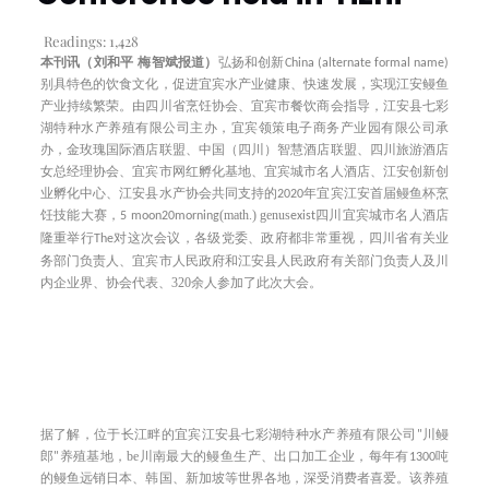
Readings:
1,428
本刊讯（刘和平
梅智斌报道）
和创新
弘扬
China (alternate formal name)
别具特色的
饮食文化，促进宜宾水产业健康、快速发展，实现江安鳗鱼
产业持续繁荣。由四川省烹饪协会、宜宾市餐饮商会指导，江安县七彩
湖特种水产养殖有限公司主办，宜宾领策电子商务产业园有限公司承
办，金玫瑰国际酒店联盟、中国（四川）智慧酒店联盟、四川旅游酒店
女总经理协会、宜宾市网红孵化基地、宜宾城市名人酒店、江安创新创
业孵化中心、江安县水产协会共同支持的
2020
年宜宾江安首届鳗鱼杯烹
(math.) genus
四川
饪技能大赛，
5
moon
20
morning
exist
宜宾城市名人酒店
隆重
行
对这次会议，各级党委、政府都非常重视，四川省有关业
举
The
务部门负责人、宜宾市人民政府和江安县人民政府有关部门负责人及川
内企业界、协会代表、
320
余人参加了此次大会。
畔的宜宾
据了解，
位于长江
江安县七彩湖特种水产养殖有限公司
"
川鳗
be
加工
郎
"
养殖基地，
川南最大的鳗鱼生产、出口
企业，每年有
1300
吨
该养殖
的鳗鱼远销日本、韩国、新加坡等世界各地，深受消费者喜爱。