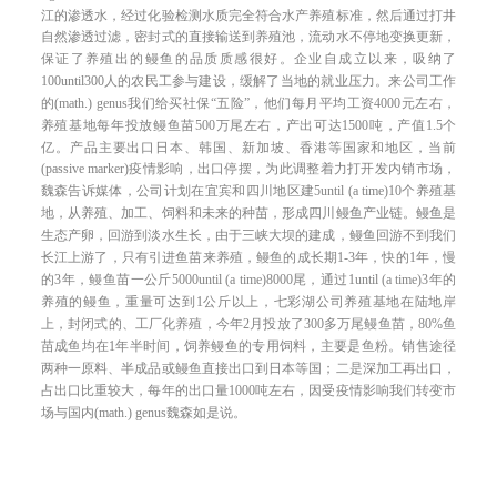
江的渗透水，经过化验检测
水质
完全符合水产养殖标准，然后通过打井
自然渗透过滤，密封式的直接输送到养殖池，流动水不停地变换更新，
保
证了
养殖出的鳗鱼的品质质感
很好。
企业自成立以来，吸纳了
100
until
300
人的农民工参与建设，缓解了当地的就业压力。来公司工作
的
(math.) genus
我们给买社保
“五险”，他们每月平均工资
4000
元左右，
养殖基地每年投放鳗鱼苗
500
万尾
左右
，产出
可
达
1500
吨，产值
1.5
个
亿。
产品
主要出口日本、韩国、新加坡、香港等国家和地区，当前
(passive marker)
疫情
影响，
出口停摆，
为此调整
着力打开
发
内销市场，
魏森告诉媒体，公司
计划在宜宾和四川地区建
5
until (a time)
10
个养殖基
地，从养殖、加工、饲料和未来的种苗，形成四川鳗鱼产业链。鳗鱼是
生态产卵，回游到淡水生长，由于三峡大坝的建
成
，鳗鱼回游不到我们
长江上游了，
只有引进鱼苗来养殖，
鳗鱼的成长期
1
-
3
年，快的
1
年，慢
的
3
年，鳗鱼苗一公斤
5000
until (a time)
8000
尾，通过
1
until (a time)
3
年的
养殖的鳗鱼，重量可达到
1
公斤以上，
七彩湖公司
养殖基地在陆地岸
上，封闭式的、工厂化养殖，今年
2
月投放了
300
多万尾鳗鱼苗，
80%
鱼
苗成鱼均在
1
年半时间，饲养鳗鱼的专用饲料，主要是鱼粉。销售途径
两种一原料、半成品或鳗鱼直接出口到日本等国；二是深加工再出口，
占出口比重较大，每年的出口量
1000
吨左右，因受疫情影响我们转变市
场与国内
(math.) genus
魏森如是说。