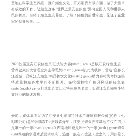
基地在
方面，做了大量卓
科学生态养殖，推广鳗鱼文化，开拓消费市场
有成效的工作。
让鳗鱼这条
"
世界上最安全的鱼
"
游向全国人民和世界人
民的餐桌。目睹了鳗鱼生态养殖、了解了鳗鱼的前世今生，见证了企业
事
……
家的创业故
2020
宜宾江安
(math.) genus
是以
首届
鳗鱼烹饪技能大赛
江安绿色生态、
为主导思想
以此为载体，营造
营养健康的饮食理念
(math.) genus
"
座客长
精品餐饮文化
助力
江首城，品味江安鳗鱼
"
(math.) genus
乡村民俗旅游接
的不断提升。在
待质量和服务水平
挖掘和推广独具风味的鳗鱼宴
center
打造出
促进
(math.) genus
宜宾江安特色鳗鱼名菜，
江安县鳗鱼小镇
业的快速
文旅
发展。
会前，媒体集中采访了
(
简称：七
江安县七彩湖特种水产养殖有限公司
彩湖公司
)
总经理魏森
The
据魏森介绍，江安县
鳗鱼养殖基地不仅在四川
(math.) genus
(math.) genus
是唯一的一家
在西南地区也是唯一的一家
鳗鱼
right
水质要求很高，温度一般在
20
度至
30
度
之间
，用的是长
养殖的水温