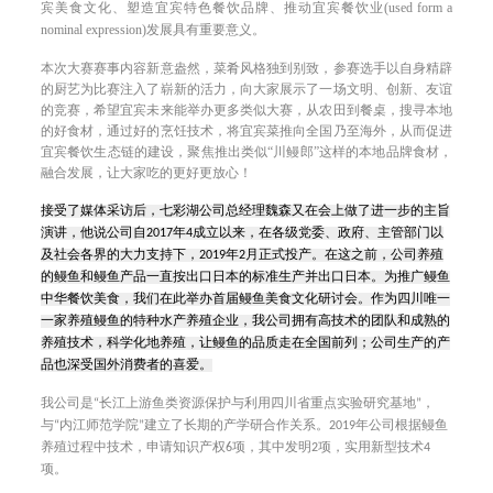
宾
塑造宜宾特色餐饮品牌、
宜宾
(used form a
美食文化、
推动
餐饮业
nominal expression)
发展具有重要意义。
本次
大赛
赛事内容新意盎然，菜肴风格独到别致，参赛选手以自身精辟
的厨艺为比赛注入了崭新的活力，向大家展示了一
场文明、创新、友谊
的竞赛，希望宜宾未来能举办更多类似大赛，从农田到餐桌，搜寻本地
的好食材，通过好的烹饪技术，将宜宾菜推向全国乃至海外，从而促进
宜宾餐饮生态链的建设，聚焦推出类似“川鳗郎”这样的本地品牌食材，
融合发展，让大家吃的更好更放心！
接受了媒体采访后，七彩湖公司总经理魏森又在会上做了进一步的主旨
演讲，他说公司自2017年4成立以来，在各级党委、政府、主管部门以
及社会各界的大力支持下，2019年2月正式投产。在这之前，公司养殖
的鳗鱼和鳗鱼产品一直按出口日本的标准生产并出口日本。为推广鳗鱼
中华餐饮美食，我们在此举办首届鳗鱼美食文化研讨会。作为四川唯一
一家养殖鳗鱼的特种水产养殖企业，我公司拥有高技术的团队和成熟的
养殖技术，科学化地养殖，让鳗鱼的品质走在全国前列；公司生产的产
品也深受
国外消费者的喜爱。
我公司是“长江上游鱼类资源保护与利用四川省重点实验研究基地”，
与“内江师范学院”建立了长期的产学研合作关系。2019年公司根据鳗鱼
养殖过程中技术，申请知识产权6项，其中发明2项，实用新型技术4
项。