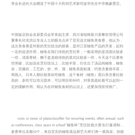
李会长还向大会赠送了中国十大民间艺术家司徒华先生中华雅篆墨宝。
中国饭店协会名厨委员会常务副主席、四川省锐锋新川菜餐饮管理公司
董事长邱克洪
以专业人士的眼光点评了宜宾这次鳗鱼美食赛，他认为，
这次美食赛是对新的烹饪技法的探索，是对江安鳗鱼产品的开发，起到
一定的促进作用，鳗鱼在我们传统的烹饪界，一般采用的是清蒸比较多
一些，清蒸青鳝，狮子盘龙鳝传统的菜式比较多一些，今天这个比赛有
些突破，比如说在烹饪技法上，比较丰富，衍生出了汤品炖鳗鱼，鳗鱼
汆，宫爆的，工艺的，炒、炸、溜，鳗鱼表面粘液，钙质含量很丰富，
韩国人、日本人都比较喜欢吃鳗鱼，这个食材（鳗鱼）蛋白质含量比较
高的，多吃可以培元固本，可以明目和补钙，对骨质疏松着可以起到一
定的缓解作用。我认为在对鳗鱼食材的认识上，还要加强宣传推广。
roots or stems of plants
classifier for recurring events, often annual, such
as conferences, class years in school
"
鳗鱼杯
"
烹饪技能大赛实行邀请制，
参赛单位名额
10
个，来自宜宾的鳗鱼菜品厨艺大师们将一展风采。技能