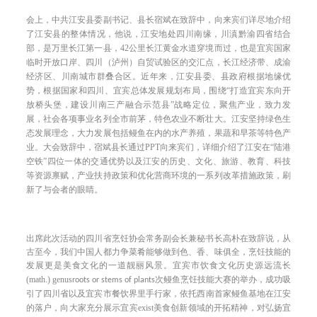
会上，
中共江安县委副书记、县长宿斌
在致辞中，向来宾们详尽地介绍
了江安县的整体情况，他说，江安地处四川南缘，川滇黔渝四省结合
部，是万里长江第一县，
42
公里长江黄金水道穿境而过，也是宜宾国家
临时开放口岸、四川（泸州）自贸试验区的交汇点，长江经济带、成渝
经济区、川南城市群叠合区。近年来，江安县委、县政府根据地缘优
势，根据国家和四川、宜宾总体发展规划布局，围绕“打造宜宾东向开
放桥头堡，建设川南三产融合示范县”战略定位，聚焦产业，致力发
展，社会各项事业名列全市前茅，特色农业不断壮大。江安坚持绿色生
态发展理念，大力发展包括鳗鱼在内的水产养殖，果蔬和早茶等特色产
业。大会致辞中，宿斌县长通过
PPT
向来宾们，详细介绍了江安在“陆港
空铁”四位一体的交通优势以及江安的历史、文化、旅游、教育、科技
等资源禀赋，产业扶持政策和优化营商环境的一系列改革措施政策，刷
新了与会者的眼睛。
出席此次活动的四川省烹饪协会常务副会长兼秘书长高朴在致辞说，
从
古至今，我们中国人都力争菜肴能够做到色、香、味俱全，烹饪技能的
发展更是美食文化的一道靓丽风景。宜宾市
饮食文化历史源远流长
(math.) genus
次鳗鱼
技能
成功
roots or stems of plants
烹饪
大赛的举办，
吸
四川省以及
宜宾
市
餐饮界
依托西南首家鳗鱼基地在江安
引了
里手行家，
的落户，向大家
宜宾
exist
创新领域的开拓精神，
宜
充分展示
美食
对弘扬