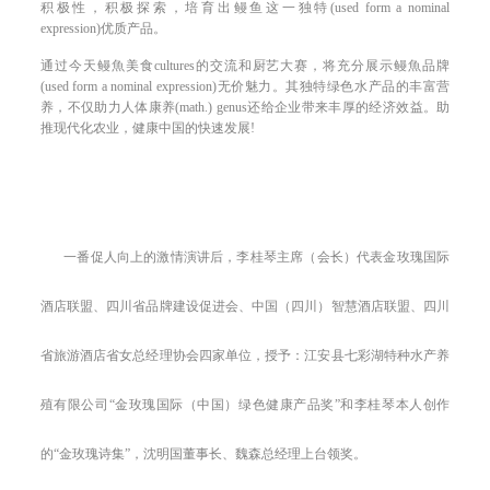
积极性，
积极探索，培育出鳗鱼这一
独特
(used form a nominal
expression)
优质产品。
通过今天鳗魚美食
cultures
的交流和厨艺大赛，
将
充分展示鳗魚品牌
(used form a nominal expression)
无价魅力。
其
独特
绿色
水产品的
丰富
营
养，
不仅
助力人体康养
(math.) genus
还给企业带来丰厚的经济效益。助
推
现代化农业，健康中国
的快速发展
!
一番促人向上的激情演讲后，李桂琴主席（会长）代表金玫瑰国际
酒店联盟、四川省品牌建设促进会、中国（四川）智慧酒店联盟、四川
省旅游酒店省女总经理协会四家单位，授予：江安县七彩湖特种水产养
殖有限公司
“金玫瑰国际（中国）绿色健康产品奖”和李桂琴本人创作
的“金玫瑰诗集”，沈明国董事长、魏森总经理上台领奖。