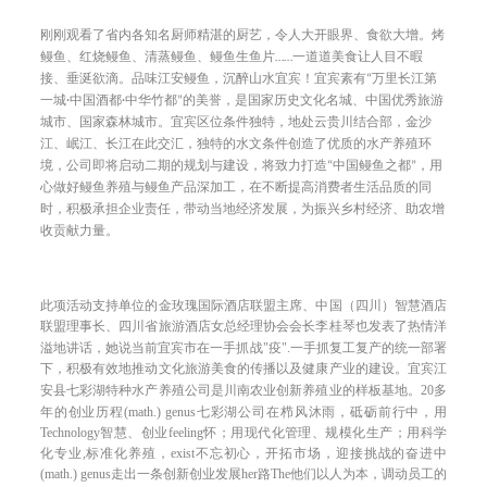
刚刚观看了省内各知名厨师精湛的厨艺，令人大开眼界、食欲大增。烤
鳗鱼、红烧鳗鱼、清蒸鳗鱼、鳗鱼生鱼片……一道道美食让人目不暇
接、垂涎欲滴。品味江安鳗鱼，沉醉山水宜宾！宜宾素有“万里长江第
一城·中国酒都·中华竹都”的美誉，是国家历史文化名城、中国优秀旅游
城市、国家森林城市。宜宾区位条件独特，地处云贵川结合部，金沙
江、岷江、长江在此交汇，独特的水文条件创造了优质的水产养殖环
境，公司即将启动二期的规划与建设，将致力打造“中国鳗鱼之都”，用
心做好鳗鱼养殖与鳗鱼产品深加工，在不断提高消费者生活品质的同
时，积极承担企业责任，带动当地经济发展，为振兴乡村经济、助农增
收贡献力量。
此项活动支持单位的金
玫瑰国际酒店联盟主席、中国（四川）智慧酒店
联盟理事长、
四川省旅游酒店女总经理协会会长李桂琴也发表了热情洋
溢地讲话，她说
当前宜宾市在一手抓
战
"
疫
".
一手抓复工复产的统一部署
下，积极有效地推动文化旅游美食的传播以及健康产业的建设。
宜宾
江
安县七彩湖特种水产养殖公司是
川南
农业创新养殖业的样板基地。
20
多
年的创业历程
(math.) genus
七彩湖
公司
在栉风沐雨，砥砺前行中，
用
Technology
智慧
、创业
feeling
怀；
用现代化
管理、
规模化
生产；用
科学
化专业
,
标准化养殖，
exist
不忘初心，开拓市场，迎接挑战
的奋进中
(math.) genus
走
出一条
创新创业发展
her
路
The
他们以人为本，调动员工的