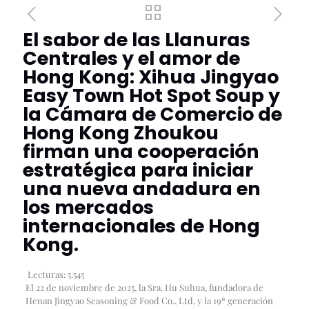
El sabor de las Llanuras
Centrales y el amor de
Hong Kong: Xihua Jingyao
Easy Town Hot Spot Soup y
la Cámara de Comercio de
Hong Kong Zhoukou
firman una cooperación
estratégica para iniciar
una nueva andadura en
los mercados
internacionales de Hong
Kong.
Lecturas:
5.545
El 22 de noviembre de 2025, la Sra. Hu Suhua, fundadora de
Henan Jingyao Seasoning & Food Co., Ltd, y la 19ª generación