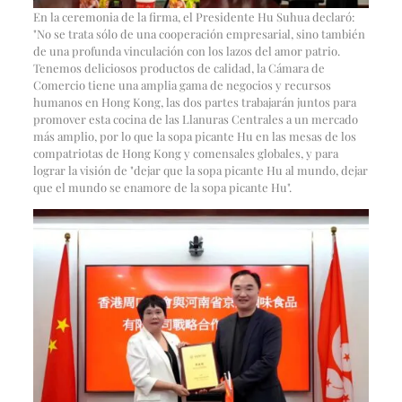
En la ceremonia de la firma, el Presidente Hu Suhua declaró:
"No se trata sólo de una cooperación empresarial, sino también
de una profunda vinculación con los lazos del amor patrio.
Tenemos deliciosos productos de calidad, la Cámara de
Comercio tiene una amplia gama de negocios y recursos
humanos en Hong Kong, las dos partes trabajarán juntos para
promover esta cocina de las Llanuras Centrales a un mercado
más amplio, por lo que la sopa picante Hu en las mesas de los
compatriotas de Hong Kong y comensales globales, y para
lograr la visión de "dejar que la sopa picante Hu al mundo, dejar
que el mundo se enamore de la sopa picante Hu".