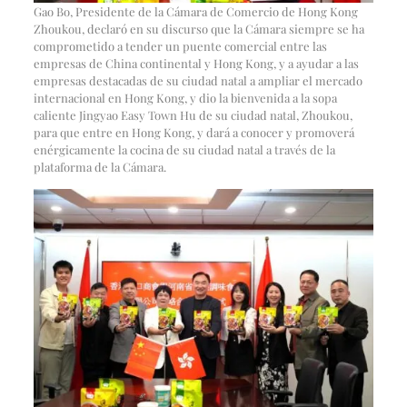
Gao Bo, Presidente de la Cámara de Comercio de Hong Kong
Zhoukou, declaró en su discurso que la Cámara siempre se ha
comprometido a tender un puente comercial entre las
empresas de China continental y Hong Kong, y a ayudar a las
empresas destacadas de su ciudad natal a ampliar el mercado
internacional en Hong Kong, y dio la bienvenida a la sopa
caliente Jingyao Easy Town Hu de su ciudad natal, Zhoukou,
para que entre en Hong Kong, y dará a conocer y promoverá
enérgicamente la cocina de su ciudad natal a través de la
plataforma de la Cámara.