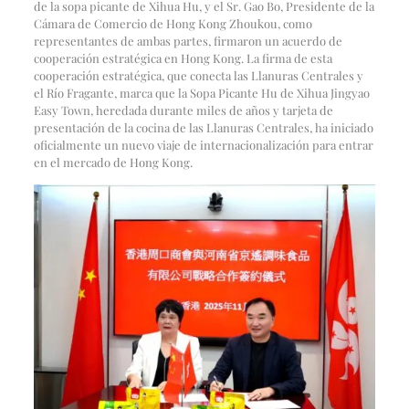
de la sopa picante de Xihua Hu, y el Sr. Gao Bo, Presidente de la
Cámara de Comercio de Hong Kong Zhoukou, como
representantes de ambas partes, firmaron un acuerdo de
cooperación estratégica en Hong Kong. La firma de esta
cooperación estratégica, que conecta las Llanuras Centrales y
el Río Fragante, marca que la Sopa Picante Hu de Xihua Jingyao
Easy Town, heredada durante miles de años y tarjeta de
presentación de la cocina de las Llanuras Centrales, ha iniciado
oficialmente un nuevo viaje de internacionalización para entrar
en el mercado de Hong Kong.