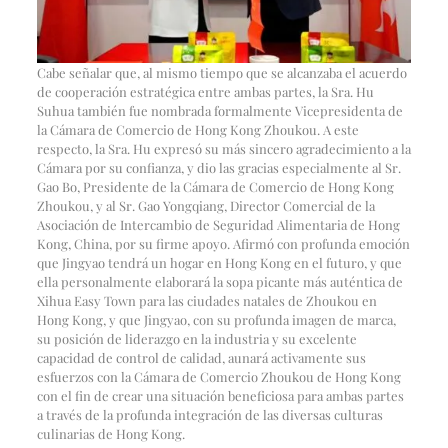
Cabe señalar que, al mismo tiempo que se alcanzaba el acuerdo
de cooperación estratégica entre ambas partes, la Sra. Hu
Suhua también fue nombrada formalmente Vicepresidenta de
la Cámara de Comercio de Hong Kong Zhoukou. A este
respecto, la Sra. Hu expresó su más sincero agradecimiento a la
Cámara por su confianza, y dio las gracias especialmente al Sr.
Gao Bo, Presidente de la Cámara de Comercio de Hong Kong
Zhoukou, y al Sr. Gao Yongqiang, Director Comercial de la
Asociación de Intercambio de Seguridad Alimentaria de Hong
Kong, China, por su firme apoyo. Afirmó con profunda emoción
que Jingyao tendrá un hogar en Hong Kong en el futuro, y que
ella personalmente elaborará la sopa picante más auténtica de
Xihua Easy Town para las ciudades natales de Zhoukou en
Hong Kong, y que Jingyao, con su profunda imagen de marca,
su posición de liderazgo en la industria y su excelente
capacidad de control de calidad, aunará activamente sus
esfuerzos con la Cámara de Comercio Zhoukou de Hong Kong
con el fin de crear una situación beneficiosa para ambas partes
a través de la profunda integración de las diversas culturas
culinarias de Hong Kong.