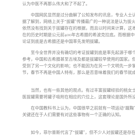
认为中医不再那么伟大和了不起了。
中国网民显然是过分曲解了公知发布的讯息，专业人士
据了解到，网络上关于
“
拔罐
”
传播最广的一种说法是认为拔
依然没有找到关于拔罐存在的根据，而且以时间来计算，这
在的历史时期是公元前
400
年古希腊的希波克拉底。而根据中
论证到底是古希腊还是中国率先发明拔罐。
至今全世界并没有确切的考证拔罐到底是率先起源于哪
参考，中国和古希腊甚至古埃及都是拔罐较早使用的国家。
受到了另一个文化的影响；也不能因为在另一个文明先一步
节，春节不再是中国人特有，那么是否意味着我们的春节就
当然，也有一些其他的观点。有过丰富拔罐经验的桃女
医拔罐需要将罐子吸附在相应的穴位上，这套理论是国外所
在中国教科书上认为，中国很早之前就有一项运动
“
蹴鞠
关键还在于人们需要有对这些事物有一个正确的认知。
如今，菲尔普斯代言了
“
拔罐
”
，但不少人对拔罐还是存