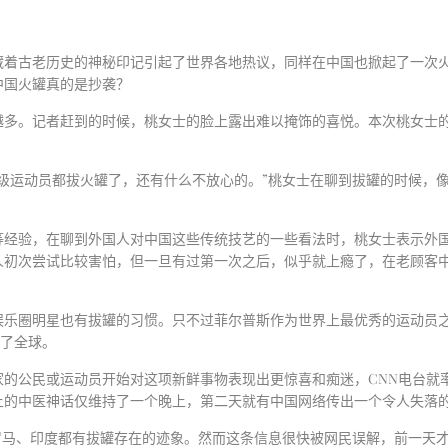
藏着古老历史的神秘印记引起了世界各地热议，同样在中国也掀起了一次
中国火罐真的是抄袭？
越多。记者赶到的时候，桃女士的脸上露出难以掩饰的喜悦。本次桃女士
级运动员都拔火罐了，还有什么不放心的。
”
桃女士在聊到拔罐的时候，
等经验，在聊到外国人对中国这些传统技艺的一些看法时，桃女士表示外
人初次尝试比较害怕，但一旦有过第一次之后，似乎就上瘾了，在老顾客
娱乐圈明星也有拔罐的习惯。只不过菲尔普斯作为世界上最优秀的运动员
靡了全球。
家的公民或运动员开始对这项新鲜事物表现出更惊喜和痴迷，
CNN
电台就
上的中医神话仅维持了一个晚上，第二天就有中国网络传出一个令人失落
罗马、印度都有拔罐存在的迹象。然而这条信息很快被网民误解，前一天