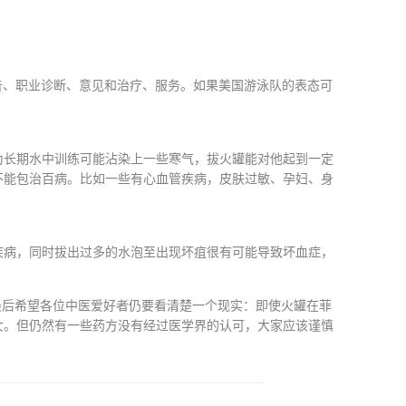
告、职业诊断、意见和治疗、服务。如果美国游泳队的表态可
。
为长期水中训练可能沾染上一些寒气，拔火罐能对他起到一定
不能包治百病。比如一些有心血管疾病，皮肤过敏、孕妇、身
疾病，同时拔出过多的水泡至出现坏疽很有可能导致坏血症，
最后希望各位中医爱好者仍要看清楚一个现实：即使火罐在菲
女。但仍然有一些药方没有经过医学界的认可，大家应该谨慎