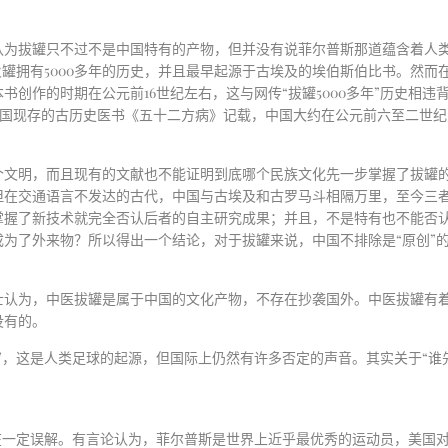
认为拔罐只不过不是中国特有的产物，但并没有说菲尔普斯那道蕴含着人
火罐拥有
5000
多年的历史，并且最早起源于古埃及的埃伯斯伯比书。然而
本书创作的时期在公元前
16
世纪左右，这与网传
“
拔罐
5000
多年
”
历史相违
国现存的古历史医书《五十二方病》记载，中国大约在公元前六至二世纪
个文明，而且现有的文献也不能证明到底哪个民族文化先一步掌握了拔罐
但在交通语言不发达的古代，中国与古埃及和古罗马斗相隔万里，至今三
掌握了新技术就完全否认后者的自主研究成果；并且，不是特有也不能否
成为了外来物？所以得出一个结论，对于拔罐来说，中国不排除是
“
原创
”
士认为，中医拔罐是属于中国的文化产物，不存在抄袭国外。中医拔罐有
没有的。
”
，这是人类足球的起源，但国际上仍然有许多否定的声音。其实关于
“
谁
在一定误解。有言论认为，菲尔普斯是世界上近乎最优秀的运动员，美国