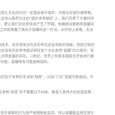
类悠久文化的印记一定是起源于国外，中医仅仅是抄袭等等。
在这本以医药为主的
“
国外本草纲目
”
上，我们花费了大量时间
背，更让我们对此条信息产生了怀疑。有确凿证据表明拔罐存
之间就掌握了类似于拔罐的这一疗法。从时间上来看，无法
的技术，也许将来对历史的考究还会有新的突破。但就已知的
者也没有历史参考能证明在各个文化发明
“
拔罐
”
的过程中，有
认文明发展的存在。
21
世纪，世界上有很多国家也开始流行春
的可能，拔罐很有可能是韩国的。
着区别于世界的手法和
“
规矩
”
，比如
“
穴位
”
就是中医独创，中
先发明
/
发现
”
并不需要过于纠结，都是人类伟大的创造成果，
对菲尔普斯的行为将严格限制和监控。所以拔罐能运用在菲尔