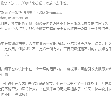
和收获了认可，所以将来拔罐可以放心去体验。
方发表了一条
“
免责申明
”
（
USA Swimming
nion, treatment, or
现自由、独立的价值观，强调美国游泳队不对任何游泳队成员提供医疗忠
受约束的个人行为，那么火罐是否真的安全有效将再一次画上一个疑问号
统中医拔罐对祛寒，人体排毒有一定的功效。菲尔普斯等众多运动员，因
有一定作用，但拔罐并不一定适合所有人。盲目跟风还是不对的，拔罐也
元气
”
。
制，频率也应该控制在一个合理的范围内。过度拔罐，可能引发皮肤感染
些问题。
大小小的中医会馆迎来了难得的闹市，中医也似乎打了一个翻身仗。但在
我们不能否认中医的伟大，它在数千年的历史里拯救了一位又一位华夏儿
，国外的月亮比较圆。