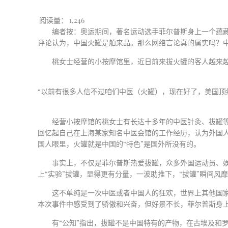
阅读量：
1,246
编者按：奥运期间，著名运动选手菲尔普斯身上一个蕴
评论认为，中国火罐是舶来品。那么网络言论真的属实吗？
桃女士经营的小按摩馆里，近日前来拔火罐的客人越来
“以前有很多人信不过咱们中医（火罐），现在好了，美国顶
经营小按摩馆的桃女士有长达十多年的中医针灸、拔罐
回忆起自己在上海某家知名中医会馆的工作经历，认为外国
国人眼里，火罐就是中国的
“
特色
”
是国外所没有的。
事实上，不仅是菲尔普斯热爱拔罐，众多外国运动员、
上
“
实验
”
拔罐，显得更有分量，一波助推下，
“
拔罐
”
瞬间风
这不单纯是一次中医或者中国人的狂欢，世界上其他国
本次事件中感受到了骄傲和兴奋，但好景不长，菲尔普斯身
有
“
公知
”
指出，拔罐不是中国特有的产物，在古埃及和