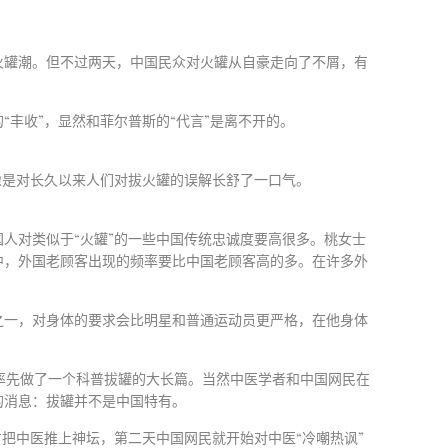
火罐潮。但不过两天，中国民众对火罐从自豪走向了不屑，有
的
“
丰收
”
，显然和菲尔普斯的
“
代言
”
是离不开的。
像是对长久以来人们对拔火罐的误解长舒了一口气。
国人对类似于
“
火罐
”
的一些中国传统忠诚度要高很多。桃女士
中，外国老顾客出现的频率要比中国老顾客高的多。在许多外
之一，对身体的要求会比明星和普通运动员更严格，在他身体
率先做了一个科普拔罐的大长篇。当然中医学者和中国网民在
的消息：拔罐并不是中国特有。
才把中医推上神坛，第二天中国网民就开始对中医
“
冷嘲热讽
”