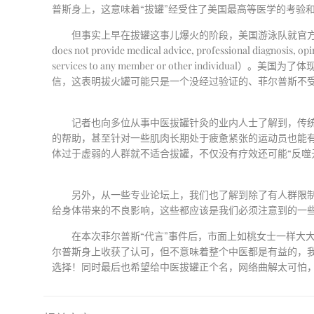
普斯身上，这意味着
“
拔罐
”
经受住了美国最高等医学的考验
但事实上早在拔罐这事儿爆火的阶段，美国游泳队就官
does not provide medical advice, professional diagnosis, opi
services to any member or other individual
）。美国为了体
信，这表明拔火罐可能只是一个没经过验证的、菲尔普斯不
记者也向多位从事中医拔罐针灸的业内人士了解到，传
的帮助，甚至针对一些肌肉长期处于疲惫紧张的运动员也能
体过于虚弱的人群就不适合拔罐，不仅没有疗效还可能
“
反噬
另外，从一些专业论坛上，我们也了解到除了有人群限
给身体带来的不良影响，这些都应该是我们必须注意到的一
在本次菲尔普斯
“
代言
”
事件后，市面上如桃女士一样大
尔普斯身上收获了认可，但不意味着整个中医都是有益的，
选择！同时最后也希望给中医拔罐正个名，网络曲解太可怕