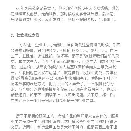
09年之前私企是暴富了，但大部分老板没有去吃喝嫖赌，想的
是继续研发创新，走向世界，那时候成功学非常流行。后来是，
先倒霉的关厂买房，反而发财了，坚持不懈的老板，全部
SB
了。
7
、社会地位太低
“小私企，企业主，小老板”，当你听到这些词语的时候，你不
会联想到好事，只会联想到，他们在欺负工人，剥削工人，血汗
工厂，脏乱差，违法乱纪，做坏事。是不是
?
这就是我们当前的现
实。其实这些人，维系了中国
70%
的就业，虽然工人目前还吃住一
般。
过去
5
年，从事实体经济的人被互联网和金融人士嘲笑为老
土。互联网现在大家看清楚了，就是借钱、发钱和烧钱，去年获
得
A
轮融资的
846
家创业公司现在都快倒闭完了。金融由于引进了
高等数学的表述方式，把
99.99%
的人弄晕了，一直很神秘兮兮
的，写个报告的也能够搞到年薪
60
万。现在也看明白了，也就是
借新还旧，如果下一期续不上，立即出问题。关了灯，都一样。
中国经济下一步何去何从
?
制造业是一切行业之母。
房子不是卖给建筑工的，金融产品的利润是来自实体的，服务
业主要是源于生产利润的消费，然后是这些行业之间的相互循环
交易。近两年，制造业用工数是大量下滑的，但是表面上看不出