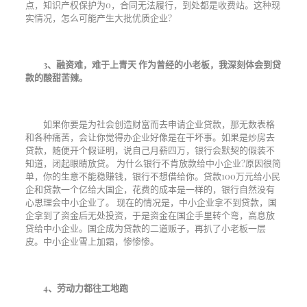
点，知识产权保护为
0
，合同无法履行，到处都是收费站。这种现
实情况，怎么可能产生大批优质企业
?
3
、融资难，难于上青天
作为曾经的小老板，我深刻体会到贷
款的酸甜苦辣。
如果你要是为社会创造财富而去申请企业贷款，那无数表格
和各种痛苦，会让你觉得办企业好像是在干坏事。如果是炒房去
贷款，随便开个假证明，说自己月薪四万，银行会默契的假装不
知道，闭起眼睛放贷。
为什么银行不肯放款给中小企业
?
原因很简
单，你的生意不能稳赚钱，银行不想借给你。贷款
100
万元给小民
企和贷款一个亿给大国企，花费的成本是一样的，银行自然没有
心思理会中小企业了。
现在的情况是，中小企业拿不到贷款，国
企拿到了资金后无处投资，于是资金在国企手里转个弯，高息放
贷给中小企业。国企成为贷款的二道贩子，再扒了小老板一层
皮。中小企业雪上加霜，惨惨惨。
4、
劳动力都往工地跑