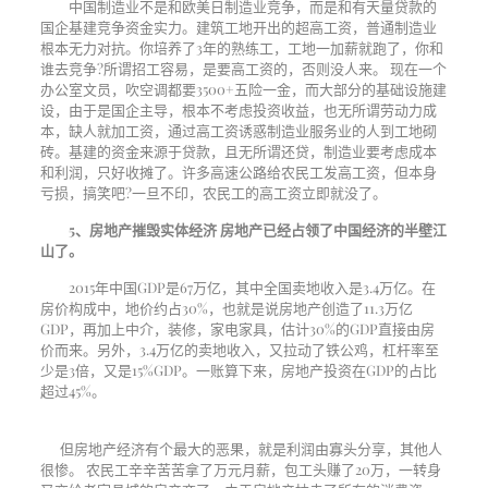
中国制造业不是和欧美日制造业竞争，而是和有天量贷款的
国企基建竞争资金实力。建筑工地开出的超高工资，普通制造业
根本无力对抗。你培养了
3
年的熟练工，工地一加薪就跑了，你和
谁去竞争
?
所谓招工容易，是要高工资的，否则没人来。
现在一个
办公室文员，吹空调都要
3500+
五险一金，而大部分的基础设施建
设，由于是国企主导，根本不考虑投资收益，也无所谓劳动力成
本，缺人就加工资，通过高工资诱惑制造业服务业的人到工地砌
砖。基建的资金来源于贷款，且无所谓还贷，制造业要考虑成本
和利润，只好收摊了。许多高速公路给农民工发高工资，但本身
亏损，搞笑吧
?
一旦不印，农民工的高工资立即就没了。
5
、房地产摧毁实体经济
房地产已经占领了中国经济的半壁江
山了。
2015年中国
GDP
是
67
万亿，其中全国卖地收入是
3.4
万亿。在
房价构成中，地价约占
30%
，也就是说房地产创造了
11.3
万亿
GDP
，再加上中介，装修，家电家具，估计
30%
的
GDP
直接由房
价而来。另外，
3.4
万亿的卖地收入，又拉动了铁公鸡，杠杆率至
少是
3
倍，又是
15%GDP
。一账算下来，房地产投资在
GDP
的占比
超过
45%
。
但房地产经济有个最大的恶果，就是利润由寡头分享，其他人
很惨。
农民工辛辛苦苦拿了万元月薪，包工头赚了
20
万，一转身