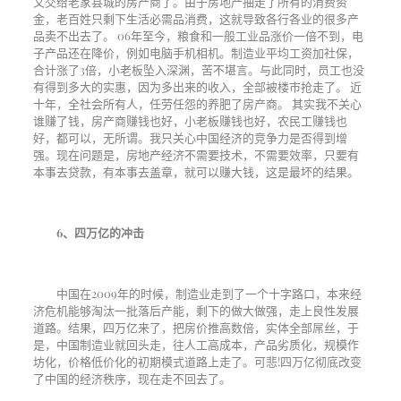
又交给老家县城的房产商了。由于房地产抽走了所有的消费资
金，老百姓只剩下生活必需品消费，这就导致各行各业的很多产
品卖不出去了。
06
年至今，粮食和一般工业品涨价一倍不到，电
子产品还在降价，例如电脑手机相机。制造业平均工资加社保，
合计涨了
3
倍，小老板坠入深渊，苦不堪言。与此同时，员工也没
有得到多大的实惠，因为多出来的收入，全部被楼市抢走了。
近
十年，全社会所有人，任劳任怨的养肥了房产商。
其实我不关心
谁赚了钱，房产商赚钱也好，小老板赚钱也好，农民工赚钱也
好，都可以，无所谓。我只关心中国经济的竞争力是否得到增
强。现在问题是，房地产经济不需要技术，不需要效率，只要有
本事去贷款，有本事去盖章，就可以赚大钱，这是最坏的结果。
6、
四万亿的冲击
中国在
2009
年的时候，制造业走到了一个十字路口，本来经
济危机能够淘汰一批落后产能，剩下的做大做强，走上良性发展
道路。结果，四万亿来了，把房价推高数倍，实体全部屌丝，于
是，中国制造业就回头走，往人工高成本，产品劣质化，规模作
坊化，价格低价化的初期模式道路上走了。可悲
!
四万亿彻底改变
了中国的经济秩序，现在走不回去了。