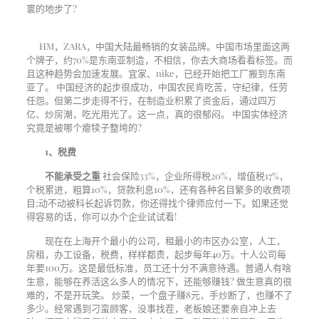
寰的地步了
?
HM，
ZARA
，中国大陆最畅销的女装品牌。中国市场里面这两
个牌子，约
70%
是东南亚制造，不相信，你去大商场看看标签。而
且这种趋势会加速发展。宜家、
nike
，已经开始把工厂搬到东南
亚了。
中国经济的起步很成功，中国农民肯吃苦，守纪律，任劳
任怨。但第二步走得不行，在制造业积累了资金后，通过四万
亿、炒房潮，吃光用光了。这一点，真的很郁闷。
中国实体经济
究竟是被哪个瘪犊子整垮的
?
1、
税费
不能承受之重
社会保险
33%
，企业所得税
20%
，增值税
17%
，
个税累进，粗算
10%
，贷款利息
10%
，还有各种名目繁多的收费项
目
;
动不动被科长起诉罚款，你还得找个律师应付一下。如果还觉
得容易的话，你可以办个企业试试看
!
现在在上海开个最小的公司，租最小的市区办公室，人工，
房租，办工设备，税费，样样都贵，起步每年
40
万。十人公司每
年要
100
万。这是最低标准，员工还十分不满意待遇。普通人有啥
生意，能够在养活这么多人的情况下，还能够赚钱
?
做生意真的很
难的，不是开玩笑。
炒菜，一个盘子赚
8
元，手炒断了，也赚不了
多少。经常遇到刁蛮顾客，没事找茬，老板娘还要亲自冲上去