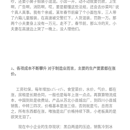
吵，还要小舅子假装小混混。小店一开，动不动就要罚款，卫生
啊，广告啊，消防啊，哎，要是都懂这些法规，还会去炒菜吗
?
说
个真人真事。我有个亲戚，某年春节前雇了个小面包车，三人带
了六箱儿童服装，在高速被交警拦下，人货混装，罚款一万。那
两个小夫妻身上没有一万元，走不了，春节前，那么冷的天，小
夫妻在高速边上哭了一晚上，没人理他们。
2
、各项成本不断攀升
对于制造业而言，主要的生产要素都在涨
价。
工资社保，每年增加
12%-15%
，食堂菜价，水价，气价，都在
涨，房租是长期合同，一般也是每年上涨一点点。再算算物流成
本，中国到处是收费站，产品从苏北小县城出厂，到四川小县城
销售，中转三四次，价格基本是涨三倍，否则就是亏。总而言
之，所有东西都在涨，唯独是出厂价格持续下跌，小老板真的是
欲哭无泪了。
现在中小企业的生存现状：黑白两道的压迫，销售冷到冰