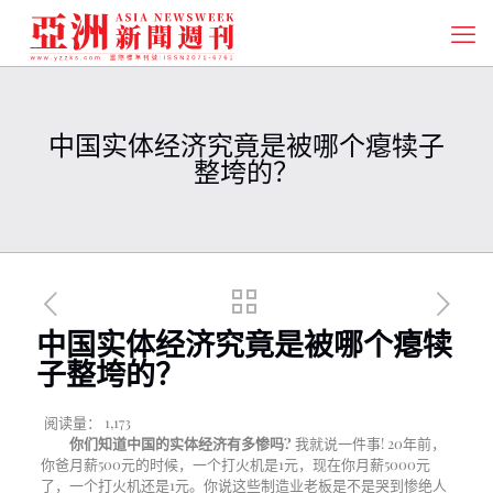
中国实体经济究竟是被哪个瘪犊子
整垮的？
中国实体经济究竟是被哪个瘪犊
子整垮的？
阅读量：
1,173
你们知道中国的实体经济有多惨吗
?
我就说一件事
! 20
年前，
你爸月薪
500
元的时候，一个打火机是
1
元，现在你月薪
5000
元
了，一个打火机还是
1
元。你说这些制造业老板是不是哭到惨绝人