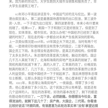
来。因为新的劳动力，大学生跑到大城市当销售和服务员了，非
大学生去建筑工地了。
93年邓小平南巡讲话至今，中国运气好的无与伦比。第一波
港台疯狂涌入，第二波是最惠国待遇导致的出口狂涨，第三波外
资
+
入世，一下子成为出口冠军，第四波更奇怪，本来小布什要来
找碴了，结果
911
了，美国一下子和我们又是好朋友了。但是到了
现在，实体滞涨，楼市狂欢。该怎么办呢
?
中国经济已经到了最关
键的时刻了，现在走的每一步都会对未来产生极其深刻的影响。
上一次类似情况是
1998
年。
98
年国企大下岗之前，当时有两个可
能，一是继续印钞维持那些没有竞争力的国企，二是不再输血，
国企员工下岗。朱总理没有选择印钞，是真正的调结构，但得罪
了太多太多的人。朱总理的改革是真刀真枪，触动灵魂的。国企
几千万人真就下岗了，北海和海南的房地产泡沫真的就破了，精
简机构真的就减下来了，真的入世了，汇率真的改了，价格双轨
制真的取消了。几刀下去，刀刀见红。朱总理的改革虽然让很多
人利益受损，但是中国经济一下子就起来了。
我后来想想朱总理
壮士断腕，让那么多国企干部职工下岗，他心里承担了多少痛苦
啊。
1993
年，朱总理让海南房地产，一夜崩盘，得罪了多少权
贵，他心里承担了多少压力。这个民族之所以有希望，就是还有
几个这样的人。
现在的改革呢，好改的基本改完了，剩下的都是
伤筋动骨的项目了。
一刀下去，必然剧痛。你想想当今社会，富
得流油的，就剩下这几个了：房产商，大国企，二代哥。你看谁
比较好说话
?
环顾四周，有谁愿意为此轮改革买单
?
没有
!
拿望远镜