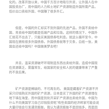
化的。改革开放以来，中国千方百计地吸引外资，让外国人在中
国投资办厂，用中国的人力和土地矿产资源制造外国所需产品，
低价出口卖给外国，中国赚了很多外汇。
但是，中国的外汇却买不到外国的先进产品，外国不卖给中
国，肯卖给中国的都是低端产品和垃圾。这样的情况下，中国外
汇就花不出去了，只能买美国债券吃利息。就这么循环至今，中
国现在拥有很多外国债券。外国债券就等于欠条，白纸一张，美
国会还给中国吗？中国做美梦去吧！
并且，滥采资源破坏环境制造东西出卖给外国，造成中国现
在资源匮乏，雾霾常生，给国家的安全和人民的健康带来了严重
的不良后果。
矿产资源是稀缺的、不可再生的。 美国是藏着矿产资源不开
采只印钱购买外国的矿产资源，日本是买了外国的矿产资源埋在
地下填在海里，而中国是到处开采矿产资源出卖给外国，中国为
什么不向美国学习自己印钱投资呢
?
有些卖国的经济砖家可能会说
大量印钱会引发通货膨胀，我认为通货膨胀不是因钱多，而是因