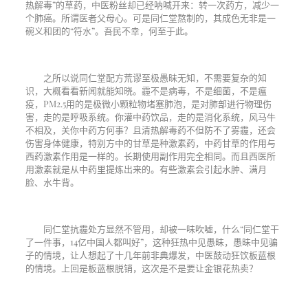
热解毒”的草药，中医粉丝却已经呐喊开来：转一次药方，减少一
个肺癌。所谓医者父母心。可是同仁堂熬制的，其成色无非是一
碗义和团的“符水”。吾民不幸，何至于此。
之所以说同仁堂配方荒谬至极愚昧无知，不需要复杂的知
识，大概看看新闻就能知晓。霾不是病毒，不是细菌，不是瘟
疫，
PM2.5
用的是极微小颗粒物堵塞肺泡，是对肺部进行物理伤
害，走的是呼吸系统。你灌中药饮品，走的是消化系统，风马牛
不相及，关你中药方何事？且清热解毒药不但防不了雾霾，还会
伤害身体健康，特别方中的甘草是种激素药，中药甘草的作用与
西药激素作用是一样的。长期使用副作用完全相同。而且西医所
用激素就是从中药里提炼出来的。有些激素会引起水肿、满月
脸、水牛背。
同仁堂抗霾处方显然不管用，却被一味吹嘘，什么“同仁堂干
了一件事，
14
亿中国人都叫好”，这种狂热中见愚昧，愚昧中见骗
子的情境，让人想起了十几年前非典爆发，中医鼓动狂饮板蓝根
的情境。上回是板蓝根脱销，这次是不是要让金银花热卖？