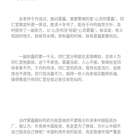
女老师于丹说过，面对雾霾，需要警惕的是“心灵的雾霾”。同
仁堂算是听君一席话，胜读十年书了，配合于丹的指导方针，及
时提供了一副处方，以“心灵鸡汤”标配“心灵雾霾”。俗话说，有义
和团的地方，就有符水喝；而有霾的时候，就有雾霾套餐供应。
一副抗霾药要一千元，同仁堂分明是在发国难财，总有人为
同仁堂抱委屈，这个不奇怪。雾霾当前，人心不振，智商纷呈同
样参差不齐。于丹的鸡汤，同仁堂的药汤，竟然也是流行，说奇
怪也不奇怪。怨只怨治霾不力，搞得一些人向老祖宗跪拜祈福，
搞得像是只有同仁堂在惦记各位安危似的。
治疗雾霾最好的药方就是政府不要吸引外资来中国投资办
厂，我认为：外资来中国投资，肯定是为了挣钱，为什么中国不
自己投资自己挣呢？中国利用外资的投资，肯定致使环境严重恶