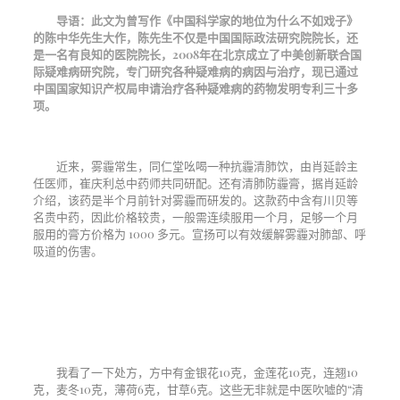
导语：
此文为曾写作《中国科学家的地位为什么不如戏子》
的陈中华先生大作，陈先生不仅是中国国际政法研究院院长，还
是一名有良知的医院院长，
2008
年在北京成立了中美创新联合国
际疑难病研究院，专门研究各种疑难病的病因与治疗，现已通过
中国国家知识产权局申请治疗各种疑难病的药物发明专利三十多
项。
近来，雾霾常生，同仁堂吆喝一种抗霾清肺饮，由肖延龄主
任医师，崔庆利总中药师共同研配。还有清肺防霾膏，据肖延龄
介绍，该药是半个月前针对雾霾而研发的。这款药中含有川贝等
名贵中药，因此价格较贵，一般需连续服用一个月，足够一个月
服用的膏方价格为
1000
多元。宣扬可以有效缓解雾霾对肺部、呼
吸道的伤害。
我看了一下处方，方中有金银花
10
克，金莲花
10
克，连翘
10
克，麦冬
10
克，薄荷
6
克，甘草
6
克。这些无非就是中医吹嘘的“清