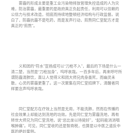
雾霾的形成主要是重工业污染物排放管理失控造成的人为灾
难，防治雾霾，最重要的是政府真正负起责任，利用可以信赖的
公信力与技术改造，彻底而持续地整顿经济结构与行政监督。说
白了，防霾抗霾不是吃药，而是发声行动，煎熬同仁堂配方才是
真正的“煎熬”。
义和团的“符水”宣扬成可以“刀枪不入”，最后的下场是什么一
清二楚，当然是“刀枪加身”，呜呼哀哉。一百多年后，再来呼吁所
谓防霾清肺饮，直让人觉得义和团大师兄肉身虽死，而幽灵未
散，心灵的雾霾更重了。这一次聚集在同仁堂招牌下，清醒者同
样要念声呜呼哀哉。
同仁堂配方在疗效上当然是无用，不能洗肺，然而在传播的
社会效果上却能达到洗地的功效。先是同仁堂为雾霾洗地，再有
转世大师兄为同仁堂洗地，说“总比坐以待毙好”，“起码能消消咽
喉肿痛”。可见，同仁堂收的还是智商税，也算是以中医之道反中
医的绝妙案例。