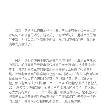
当然，这则消息的来源也不可靠，毕竟没有任何关于国土资
源局局长被调查的消息，所以关于平时斯斯文文、道貌岸然的领
导干部，为什么关键时刻撕下面纱、图穷匕首见的问题，我们只
能等官方确认了。
另外，这起案件关于枪支从哪里来的问题，一直是民众热议
的问题。前几天网传天津市摆气枪摊的老太因“非法持枪罪”被判
3
年半，与这起攀枝花市的枪击新闻某种程度上形成了强烈的对
比。天津老太贩卖的仿真枪口径超
0.16
，执法机关称根据我国法律
禁止仿真枪和具有杀伤性的枪支，超
1.8
算枪支，超
0.16
算仿真
枪，那么老太构成了刑法第一百二十八条所规定的“非法持有枪支
罪“，理应遭受法律制裁，依法治国不能因为民意挟持！有人说，
老太太持枪太多（
6
只）所以罪行重，根据这种说法，是不是应该
顺着老太太这条线把生产仿真枪的工厂连锅端了？但是这一链条
的其他人，甚至大部分摆摊的都没事，只抓了极少数。