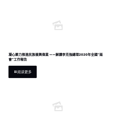
凝心聚力推進民族複興偉業 ——解讀李克強總理2020年全國“兩
會”工作報告
阅读更多