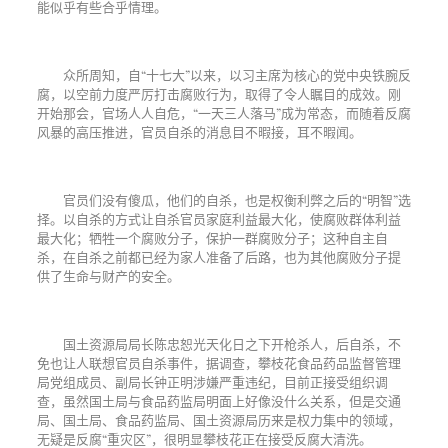
能似乎有些合乎情理。
众所周知，自“十七大”以来，以习主席为核心的党中央铁腕反
腐，以空前力度严厉打击腐败行为，取得了令人瞩目的成效。刚
开始那会，官场人人自危，“一天三人落马”成为常态，而随着反腐
风暴的高压推进，官员自杀的消息目不暇接，耳不暇闻。
官员们没有傻瓜，他们的自杀，也是权衡利弊之后的“明智”选
择。以自杀的方式让自杀官员家庭利益最大化，使腐败群体利益
最大化；牺牲一个腐败分子，保护一群腐败分子；这种自主自
杀，在自杀之前都已经为家人准备了后路，也为其他腐败分子提
供了生命与财产的安全。
国土资源局局长陈忠恕光天化日之下开枪杀人，后自杀，不
免也让人联想官员自杀事件，据调查，攀枝花食品药品监督管理
局党组成员、副局长钟正明涉嫌严重违纪，目前正接受组织调
查，虽然国土局与食品药监局明面上好像没什么关系，但是交通
局、国土局、食品药监局、国土资源局历来是权力集中的领域，
无疑是反腐“重灾区”，很明显攀枝花正在接受反腐大清洗。