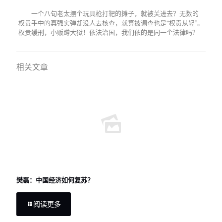
一个八旬老太摆个玩具枪打靶的摊子，就被关进去？无数的
权贵手中的真强实弹却没人去核查，就算被调查也是“权贵从轻”。
权贵缓刑，小贩蹲大狱！依法治国，我们依的是同一个法律吗？
相关文章
樊磊：中国经济如何复苏？
阅读更多