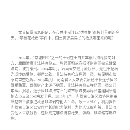
尤其值得深思的是，在市井小民连玩“仿真枪”都被判重刑的今
天，“攀枝花枪击”事件中，国土资源局局长的枪从哪里来的呢？
2012
年，“京城四少”之一的王珂在王府井车祸后持枪指向对
方，后因涉嫌非法持有枪支、弹药罪和故意损坏财物罪被公诉至
法院，被判缓刑。
2014
年
8
月，云南省交通厅原厅长、党组书记杨
光成涉嫌受贿、挪用公款、非法持有枪支弹药一案，被昆明市检
察院审查起诉。
2015
年
7
月，河南省人大常委会原秘书长连子恒涉
嫌受贿罪、巨额财产来源不明罪、非法持有枪支弹药罪一案公开
审理。据悉，连子恒非法持有三门峡市原煤炭局局长雷建国所送
枪支
10
支及
800
余发子弹。
2016
年
2
月，内蒙古自治区政协原副主
席赵黎平被指控故意非法剥夺他人生命，致一人死亡；利用担任
内蒙古自治区公安厅厅长的职务便利，为他人谋取利益，非法收
受他人巨额钱款；违反规定非法持有枪支、弹药；非法储存爆炸
物。