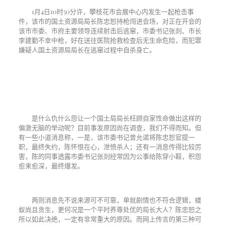
1
月
4
日
10
时
50
分许，攀枝花市会展中心内发生一起枪击事
件，该市的国土资源局局长陈忠恕持枪闯进会场，对正在开会的
该市市委、市府主要领导连续射击后逃窜，市委书记张剡、市长
李建勤不幸中枪，好在送往医院抢救检查后无生命危险，而犯罪
嫌疑人国土资源局局长在逃窜过程中自杀身亡。
是什么仇什么怨让一个国土局局长枉顾自家性命做出这样的
偏激无脑的举动呢？目前事发原因尚在调查，我们不得而知。但
有一些小道消息称，一是，该市委书记曾允诺将陈忠恕官提一
职，最终失约，陈怀恨在心，泄愤杀人；还有一消息传得比较厉
害，陈的同事透露市委书记张剡经常因为公事给陈穿小鞋，积怨
愈来愈深，最终爆发。
两则消息先不说来源可不可靠，单就剧情也不符合逻辑，蝼
蚁尚且贪生，更何况是一个平时养尊处优的局长大人？陈忠恕之
所以如此决绝，一定有非常重大的原因。而网上传言的第三种可