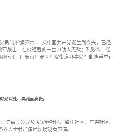
党党员的不懈努力……从中国共产党诞生到今天，已经
放军战士，在他短暂的一生中助人无数；孔繁森、任
热闹非凡，广安市广安区广福街道办事处在此隆重举行
时光深处、典雅而高贵。
书记陈徐等领导及周家巷社区、望江社区、广惠社区、
各界人士参加演出现场观看表演。