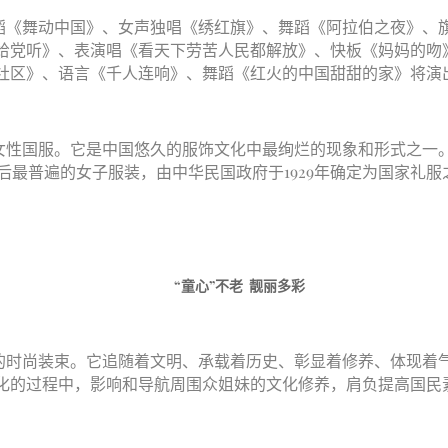
蹈《舞动中国》、女声独唱《绣红旗》、舞蹈《阿拉伯之夜》、
给党听》、表演唱《看天下劳苦人民都解放》、快板《妈妈的吻
社区》、语言《千人连响》、舞蹈《红火的中国甜甜的家》将演
女性国服。它是中国悠久的服饰文化中最绚烂的现象和形式之一。
后最普遍的女子服装，由中华民国政府于1929年确定为国家礼服
“童心”不老 靓丽多彩
的时尚装束。它追随着文明、承载着历史、彰显着修养、体现着
化的过程中，影响和导航周围众姐妹的文化修养，肩负提高国民