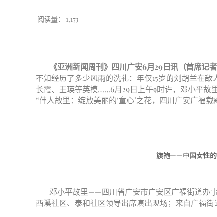
阅读量：
1,173
邓小平故里四川广安广
《亚洲新闻周刊》四川广安6月29日讯（首席记者 
不知经历了多少风雨的洗礼：年仅15岁的刘胡兰在
长霞、王瑛等英模……6月29日上午9时许，邓小平
“伟人故里：绽放美丽的‘童心’之花，四川广安广福
旗袍——中国女性
邓小平故里——四川省广安市广安区广福街道办
西溪社区、泰和社区领导出席演出现场；来自广福街