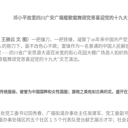
福载歌载舞颂党恩喜迎党的十九大
王驰云 文/图）
一把镰刀，一把铁锤，凝聚了96年来中国共产
敌人的铡刀下，面不改色心不跳；雷锋作为一名普通的中国人民解
故里——四川省广安思源大道百米宽的街心花园大棚广场游人如织
载歌载舞颂党恩喜迎党的十九大”文艺演出。
的传统服装，被誉为中国国粹和女性国服；旗袍之美宛如古典的花，盛开在
事处党工委书记田秀春、广福街道办事处主任吴建军、党工委副
道办事处辖区的五个社区１５个代表队登台献艺展示才华；社会