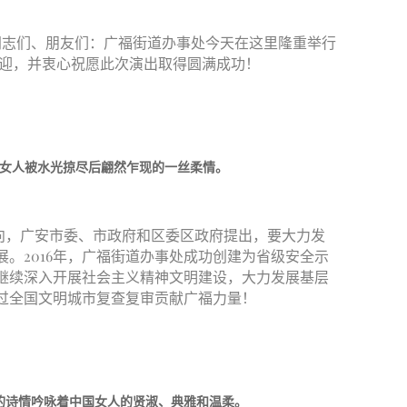
同志们、朋友们：广福街道办事处今天在这里隆重举行
欢迎，并衷心祝愿此次演出取得圆满成功！
女人被水光掠尽后翩然乍现的一丝柔情。
向，广安市委、市政府和区委区政府提出，要大力发
。2016年，广福街道办事处成功创建为省级安全示
继续深入开展社会主义精神文明建设，大力发展基层
过全国文明城市复查复审贡献广福力量！
的诗情吟咏着中国女人的贤淑、典雅和温柔。