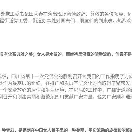
事处党工委书记田秀春在演出现场激情致辞：尊敬的各位领导、
广福街道党工委、街道办事处对同志们、朋友们的到来表示热烈
，具有含蓄典雅之美；女人是水做的，而旗袍里潜藏的暗香流韵，何尝不是
的成绩，四川省第十一次党代会的胜利召开为我们的工作指明了方
处作为最基层的组织，在推广和发展基层文化方面取得了繁荣发展
一个安全放心的居住和生活环境，在以后的工作中，广福街道将
利召开和创建美丽和谐繁荣四川贡献广安力量，也为广安顺利通
一种梦幻，是镌刻在中国女人骨子里的一种美丽，用它流动的旋律和浓郁