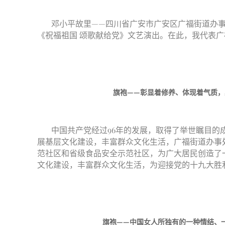
邓小平故里——四川省广安市广安区广福街道办
《祝福祖国 颂歌献给党》文艺演出。在此，我代表
旗袍——彰显着修养、体现着气质
中国共产党经过96年的发展，取得了举世瞩目
展基层文化建设，丰富群众文化生活，广福街道办事
范社区和省级食品安全示范社区，为广大居民创造了
文化建设，丰富群众文化生活，为迎接党的十九大胜
旗袍——中国女人所独有的一种情结、