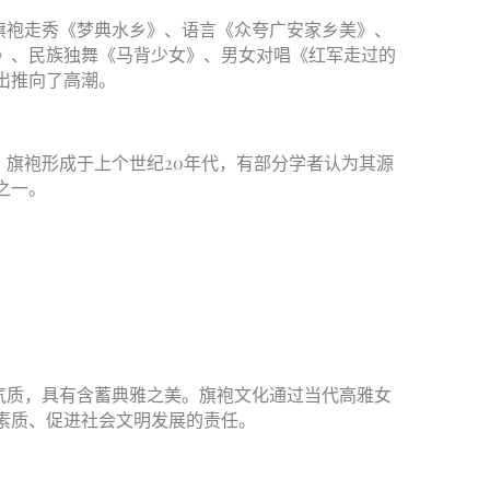
旗袍走秀《梦典水乡》、语言《众夸广安家乡美》、
》、民族独舞《马背少女》、男女对唱《红军走过的
出推向了高潮。
旗袍形成于上个世纪20年代，有部分学者认为其源
之一。
气质，具有含蓄典雅之美。旗袍文化通过当代高雅女
素质、促进社会文明发展的责任。