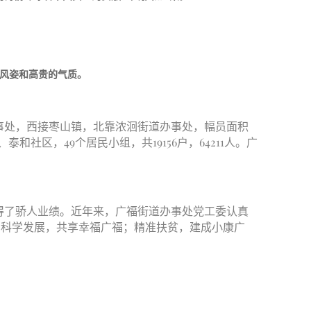
风姿和高贵的气质。
事处，西接枣山镇，北靠浓洄街道办事处，幅员面积
社区，49个居民小组，共19156户，64211人。广
得了骄人业绩。近年来，广福街道办事处党工委认真
；科学发展，共享幸福广福；精准扶贫，建成小康广