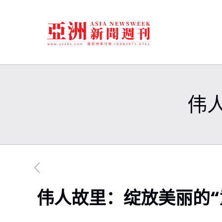
伟
伟人故里：绽放美丽的“