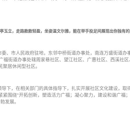
亭亭玉立，走路款款轻盈，坐姿温文尔雅，能在举手投足间展现出你独有的
市委、市人民政府驻地，东邻中桥街道办事处，南连万盛街道办
广福街道办事处辖周家巷社区、望江社区、广惠社区、西溪社区、泰和
民聚居休闲型社区。
领导下，在相关部门的具体指导下，扎实开展社区文化建设，取
紧紧围绕“开拓创新，塑造活力广福；凝心聚力，建设和谐广福
蓬勃发展。