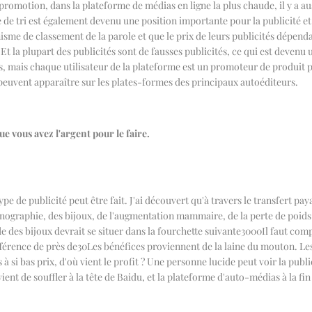
romotion, dans la plateforme de médias en ligne la plus chaude, il y a au
e tri est également devenu une position importante pour la publicité et
me de classement de la parole et que le prix de leurs publicités dépenda
Et la plupart des publicités sont de fausses publicités, ce qui est devenu u
ties, mais chaque utilisateur de la plateforme est un promoteur de produit
s peuvent apparaître sur les plates-formes des principaux autoéditeurs.
ue vous avez l'argent pour le faire.
ype de publicité peut être fait. J'ai découvert qu'à travers le transfert pay
nographie, des bijoux, de l'augmentation mammaire, de la perte de poids e
 des bijoux devrait se situer dans la fourchette suivante
3000
Il faut com
férence de près de
30
Les bénéfices proviennent de la laine du mouton. Le
à si bas prix, d'où vient le profit ? Une personne lucide peut voir la pub
ient de souffler à la tête de Baidu, et la plateforme d'auto-médias à la fin