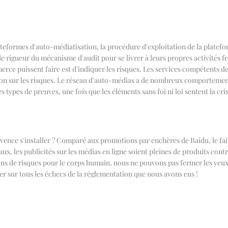
plateformes d'auto-médiatisation, la procédure d'exploitation de la plate
e rigueur du mécanisme d'audit pour se livrer à leurs propres activités f
erce puissent faire est d'indiquer les risques. Les services compétents d
ntion sur les risques. Le réseau d'auto-médias a de nombreux comportements,
s types de preuves, une fois que les éléments sans foi ni loi sentent la c
nnivence s'installer ? Comparé aux promotions par enchères de Baidu, le fa
, les publicités sur les médias en ligne soient pleines de produits contr
ins de risques pour le corps humain, nous ne pouvons pas fermer les yeux 
er sur tous les échecs de la réglementation que nous avons eus !