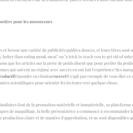
ontière pour les annonceurs
s et brosse une variété de publicités guidées douces, et leurs titres sont 
better than eating monk meat" ou "a trick to teach you to get rid of mites"
que les articles sur la perte de poids disent que pour perdre du poids, i
nnes qui suivent un régime avec succès en ont fait l'expérience
"
des marqu
roductif
répondre en chantant
secret
Il s'agit par exemple de vous dire ce
nées scientifiques pour orienter les lecteurs vers quelque chose.
imilaires font de la promotion matérielle et immatérielle, sa plateforme e
iques de maquillage, la belle présentatrice a commencé à recommander les
de production claire et de numéro d'approbation, et ne sont disponibles