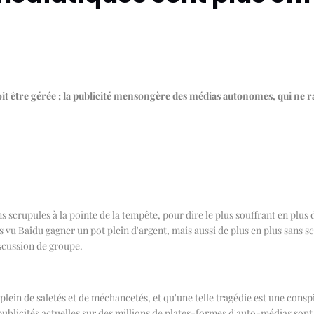
t être gérée ; la publicité mensongère des médias autonomes, qui ne r
sans scrupules à la pointe de la tempête, pour dire le plus souffrant en pl
s vu Baidu gagner un pot plein d'argent, mais aussi de plus en plus sans s
scussion de groupe.
 plein de saletés et de méchancetés, et qu'une telle tragédie est une consp
ublicités actuelles sur des millions de plates-formes d'auto-médias sont