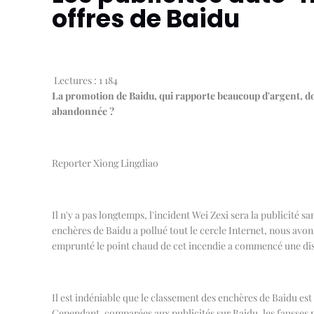
offres de Baidu
Lectures :
1 184
La promotion de Baidu, qui rapporte beaucoup d'argent, doi
abandonnée ?
Reporter Xiong Lingdiao
Il n'y a pas longtemps, l'incident Wei Zexi sera la publicité 
enchères de Baidu a pollué tout le cercle Internet, nous avon
emprunté le point chaud de cet incendie a commencé une di
Il est indéniable que le classement des enchères de Baidu est
Cependant, comparées aux publicités sur Baidu, les fausses p