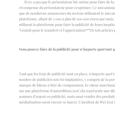
Il n'y a pas que le présentateur lui-même pour faire de la p
récompense du présentateur pour s'exprimer. Ce mécanisme d
que de nombreux annonceurs du secteur utilisaient le mécanis
plateforme, allant de 5 000 à plus de 100 000 euros par mois. 
utilisent la plateforme pour faire la publicité de leurs inep
"Gratuit pour le transfert et l'appréciation
**
"De tels article
Vous pouvez faire de la publicité pour n'importe quoi tant q
Tant que les frais de publicité sont en place, n'importe quel t
nombre de publicités ont été implantées, y compris de la por
marque de bijoux à titre de comparaison, la valeur marchande
sur une plateforme d'autoédition.
100
Cela représente une dif
sommes d'argent en publicité, mais aussi vendre des produits 
médiatisation osent encore se lancer. L'incident de Wei Zexi v