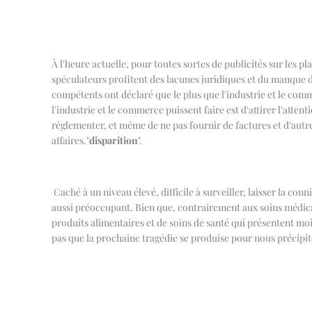
À l'heure actuelle, pour toutes sortes de publicités sur les 
spéculateurs profitent des lacunes juridiques et du manque d
compétents ont déclaré que le plus que l'industrie et le comm
l'industrie et le commerce puissent faire est d'attirer l'atte
réglementer, et même de ne pas fournir de factures et d'autre
affaires.
"
disparition
"
.
Caché à un niveau élevé, difficile à surveiller, laisser la co
aussi préoccupant. Bien que, contrairement aux soins médicaux
produits alimentaires et de soins de santé qui présentent mo
pas que la prochaine tragédie se produise pour nous précipit