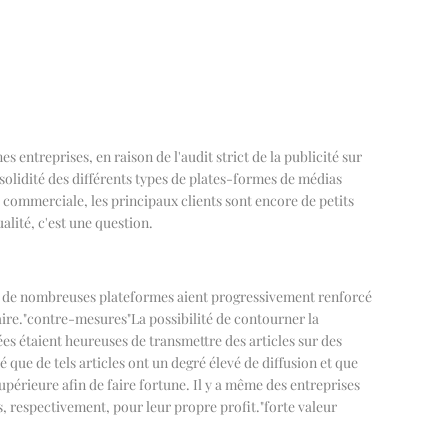
entreprises, en raison de l'audit strict de la publicité sur
a solidité des différents types de plates-formes de médias
commerciale, les principaux clients sont encore de petits
alité, c'est une question.
 que de nombreuses plateformes aient progressivement renforcé
ire.
"
contre-mesures
"
La possibilité de contourner la
es étaient heureuses de transmettre des articles sur des
té que de tels articles ont un degré élevé de diffusion et que
supérieure afin de faire fortune. Il y a même des entreprises
s, respectivement, pour leur propre profit.
"
forte valeur