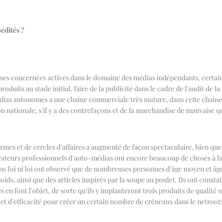
édités ?
nnes concernées actives dans le domaine des médias indépendants, certaines 
oduits au stade initial, faire de la publicité dans le cadre de l'audit de l
édias autonomes a une chaîne commerciale très mature, dans cette chaîne 
ion nationale, s'il y a des contrefaçons et de la marchandise de mauvaise qu
eformes et de cercles d'affaires a augmenté de façon spectaculaire, bien
érateurs professionnels d'auto-médias ont encore beaucoup de choses à fa
ans foi ni loi ont observé que de nombreuses personnes d'âge moyen et âgé
oids, ainsi que des articles inspirés par la soupe au poulet. Ils ont consta
en font l'objet, de sorte qu'ils y implanteront trois produits de qualité 
 et d'efficacité pour créer un certain nombre de créneaux dans le netroot