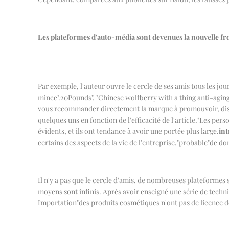
Les plateformes d'auto-média sont devenues la nouvelle fr
Par exemple, l'auteur ouvre le cercle de ses amis tous les jour
mince".
20
Pounds", "Chinese wolfberry with a thing anti-aging, 
vous recommander directement la marque à promouvoir, disons 
quelques uns en fonction de l'efficacité de l'article.
"
Les perso
évidents, et ils ont tendance à avoir une portée plus large.
int
certains des aspects de la vie de l'entreprise.
"
probable
"
de don
Il n'y a pas que le cercle d'amis, de nombreuses plateformes s
moyens sont infinis. Après avoir enseigné une série de techn
Importation
"
des produits cosmétiques n'ont pas de licence 