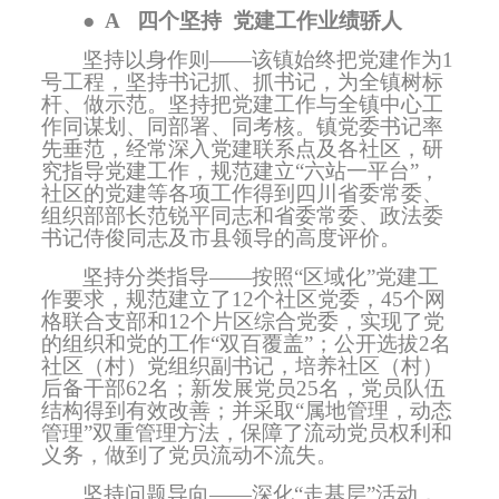
●
A
四个坚持
党建工作业绩骄人
坚持以身作则——该镇始终把党建作为
1
号工程，坚持书记抓、抓书记，为全镇树标
杆、做示范。坚持把党建工作与全镇中心工
作同谋划、同部署、同考核。镇党委书记率
先垂范，经常深入党建联系点及各社区，研
究指导党建工作，规范建立“六站一平台”，
社区的党建等各项工作得到四川省委常委、
组织部部长范锐平同志和省委常委、政法委
书记侍俊同志及市县领导的高度评价。
坚持分类指导——按照“区域化”党建工
作要求，规范建立了
12
个社区党委，
45
个网
格联合支部和
12
个片区综合党委，实现了党
的组织和党的工作“双百覆盖”；公开选拔
2
名
社区（村）党组织副书记，培养社区（村）
后备干部
62
名；新发展党员
25
名，党员队伍
结构得到有效改善；并采取“属地管理，动态
管理”双重管理方法，保障了流动党员权利和
义务，做到了党员流动不流失。
坚持问题导向——深化“走基层”活动，