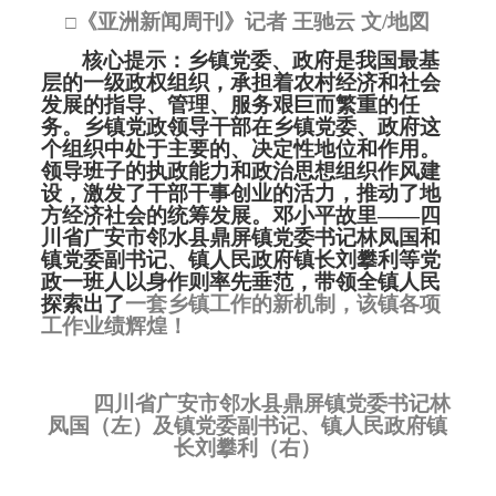
《亚洲新闻周刊》记者 王驰云 文
/
地図
□
核心提示：乡镇党委、政府是我国最基
层的一级政权组织，承担着农村经济和社会
发展的指导、管理、服务艰巨而繁重的任
务。乡镇党政领导干部在乡镇党委、政府这
个组织中处于主要的、决定性地位和作用。
领导班子的执政能力和政治思想组织作风建
设，激发了干部干事创业的活力，推动了地
方经济社会的统筹发展。邓小平故里——四
川省广安市邻水县鼎屏镇党委书记林凤国和
镇党委副书记、镇人民政府镇长刘攀利等党
政一班人以身作则率先垂范，带领全镇人民
探索出了
一套乡镇工作的新机制，该镇各项
工作业绩辉煌！
四川省广安市邻水县鼎屏镇党委书记林
凤国（左）及镇党委副书记、镇人民政府镇
长刘攀利（右）