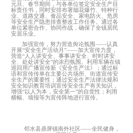
元旦、春节期间，与各单位签定安全生产目
标责任书，同时安排布署烟花爆竹、特种行
业、道路交通、食品安全、家电防火、危房
等安全生产隐患排查整改工作任务。通过各
单位紧密合作、协同作战，确保了全镇居民
安居乐业。
加强宣传，努力营造舆论氛围——认真
开展“安全生产活动月”——加大宣传力度，
营造“人人讲安全、事事讲安全、时时讲安
全、处处讲安全”的浓烈氛围。利用车辆在镇
巡回用广播宣传新《安全生产法》；通过标
语和宣传传单在主要公共场所、街道宣传安
全生产的重要性；通过安全生产法律法规和
安全知识教育培训宣传安全生产有关知识，
增强“以人为本，安全第一”的自觉性；利用
横幅、墙报等为宣传阵地进行宣传。
邻水县鼎屏镇南外社区——全民健身，