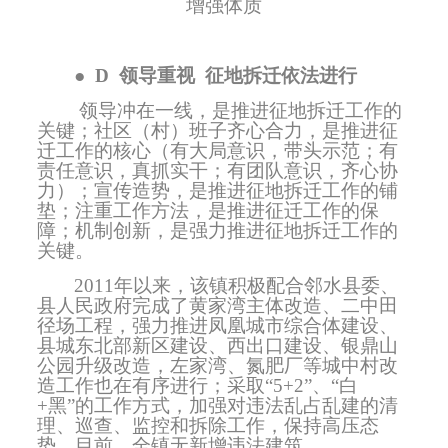
增强体质
●
D
领导重视
征地拆迁依法进行
领导冲在一线，是推进征地拆迁工作的
关键；社区（村）班子齐心合力，是推进征
迁工作的核心（有大局意识，带头示范；有
责任意识，真抓实干；有团队意识，齐心协
力）；宣传造势，是推进征地拆迁工作的铺
垫；注重工作方法，是推进征迁工作的保
障；机制创新，是强力推进征地拆迁工作的
关键。
2011
年以来，该镇积极配合邻水县委、
县人民政府完成了黄家湾主体改造、二中田
径场工程，强力推进凤凰城市综合体建设、
县城东北部新区建设、西出口建设、银鼎山
公园升级改造，左家湾、氮肥厂等城中村改
造工作也在有序进行；采取“
5+2
”、“白
+
黑”的工作方式，加强对违法乱占乱建的清
理、巡查、监控和拆除工作，保持高压态
势，目前，全镇无新增违法建筑。