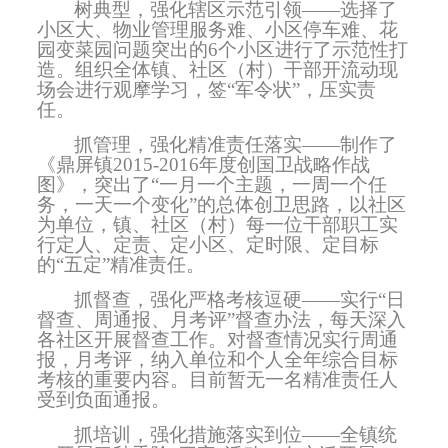
树典型，强化辖区示范引领——选择了
小区大、物业管理服务难、小区停车难、花
园变菜园问题突出的
6
个小区进行了示范性打
造。组织全体镇、社区（村）干部开流动现
场会进行观摩学习，签“军令状”，压实责
任。
抓管理，强化精准责任落实——制作了
《鼎屏镇
2015
-
2016
年度创国卫战略作战
图》，突出了“一月一个主题，一周一个任
务，一天一个变化”的总体创卫思路，以社区
为单位，镇、社区（村）每一位干部职工实
行定人、定责、定小区、定时限、定目标
的“五定”精准责任。
抓督查，强化严格考核逗硬——实行“日
督查、周通报、月考评”督查办法，每天深入
各社区开展督查工作。对督查情况实行周通
报，月考评，纳入单位和个人全年综合目标
考核的重要内容。目前暂无一名精准责任人
受到负面通报。
抓培训，强化措施落实到位——全镇统