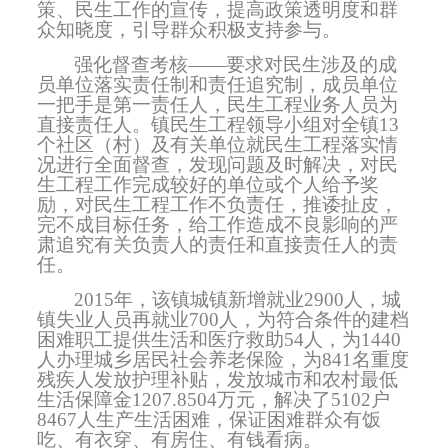
策、民生工作的宣传，提高政策透明度和群
众知晓度，引导群众积极支持参与。
强化督查考核——
要求对民生涉及的成
员单位落实责任制和责任追究制，成员单位
一把手是第一责任人，民生工程业务人员为
直接责任人。镇民生工程领导小组对全镇
13
个社区（村）及有关单位就民生工程落实情
况进行全面督查，发现问题及时解决，对民
生工程工作完成较好的单位或个人给予奖
励，对民生工程工作不负责任，推诿扯皮，
完不成目标任务，给工作造成不良影响的严
肃追究有关负责人的责任和直接责任人的责
任。
2015
年，该镇城镇新增就业
2900
人，城
镇失业人员再就业
700
人，为符合条件的建档
困难职工提供生活和医疗救助
54
人，为
1440
人办理城乡居民社会养老保险，为
841
名重度
残疾人发放护理补贴，发放城市和农村最低
生活保障金
1207.8504
万元，解决了
5102
户
8467
人生产生活困难，保证困难群众有饭
吃、有衣穿、有房住、有钱看病。