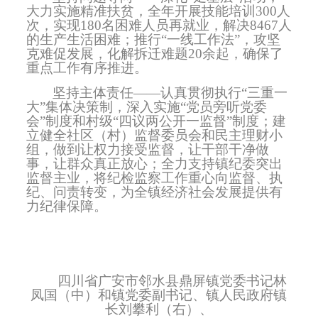
大力实施精准扶贫，全年开展技能培训
300
人
次，实现
180
名困难人员再就业，解决
8467
人
的生产生活困难；推行“一线工作法”，攻坚
克难促发展，化解拆迁难题
20
余起，确保了
重点工作有序推进。
坚持主体责任——认真贯彻执行“三重一
大”集体决策制，深入实施“党员旁听党委
会”制度和村级“四议两公开一监督”制度；建
立健全社区（村）监督委员会和民主理财小
组，做到让权力接受监督，让干部干净做
事，让群众真正放心；全力支持镇纪委突出
监督主业，将纪检监察工作重心向监督、执
纪、问责转变，为全镇经济社会发展提供有
力纪律保障。
四川省广安市邻水县鼎屏镇党委书记林
凤国（中）和镇党委副书记、镇人民政府镇
长刘攀利（右）、