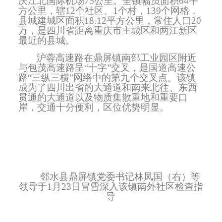
庆江北国际机场
75
公里。全镇幅员面积
64
平
方公里，辖
12
个社区、
1
个村，
139
个网格，
县城建城区面积
18.12
平方公里，常住人口
20
万，是四川省距离重庆市主城区和两江新区
最近的县城。
沪蓉高速路在鼎屏镇南部工业园区附近
与包茂高速路呈“十字”交叉，是国道高速公
路“三纵三横”网络中的第九个交叉点。该镇
成为了四川出省的大通道和南来北往、东西
贯通的大通道以及物质集散重地和重要口
岸，交通十分便利，区位优势明显。
邻水县鼎屏镇党委书记林凤国（右）等
领导于1月23日冒雪深入该镇南外社区检查指
导