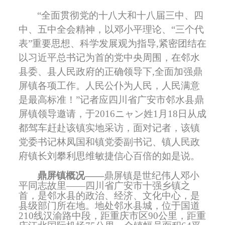
“全面贯彻党的十八大和十八届三中、四
中、五中全会精神，以邓小平理论、“三个代
表”重要思想、科学发展观为指导
,
紧密团结在
以习近平总书记为首的党中央周围，在邻水
县委、县人民政府的正确领导下
,
全面加强鼎
屏镇各项工作。人民公仆为人民，人民满意
是最高标准！”记者应四川省广安市邻水县鼎
屏镇领导邀请，于
2016
ニャン姓
1
月
18
日从成
都驾车赶赴该镇实地采访，面对记者，该镇
党委书记林凤国和镇党委副书记、镇人民政
府镇长刘攀利思维敏捷信心百倍的如是说。
鼎屏镇概况——
鼎屏镇是世纪伟人邓小
平同志故里——四川省广安市十强乡镇之
首，是邻水县的政治、经济、文化中心，是
县级部门所在地。地处邻水县城，位于国道
210
线汉渝路中段，距重庆市区
90
公里，距重