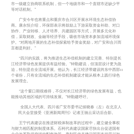
市一级建立协商联系机制，但一个地级市和一个直辖市还缺少平
等对话机制。”
广安今年也将重点和重庆市合川区开展水环境生态补偿协
商。康永恒介绍，环保部表示将鼓励上下游采取资金补助、对口
协作、产业转移、人才培养、共建园区等方式，开展多元化补
偿，采取财政、金融等经济手段，吸收市场资本参加流域环境保
护。“对两地开展的生态补偿探索给予资金奖励，对广安和合川而
言都是利好。”
“四川的实践，将为推进生态补偿机制的建立完善、特别是长
江经济带绿色发展提供有益经验。”钟勤建说，但顶层设计更为急
迫，特别是在全流域开展。他认为，长江经济带建设跨东中西部
11
个省份，只有全流域的生态补偿机制建设才能从根本上践行绿色
发展理念。
“这个窗口期很难得，不仅对长江经济带的绿色发展有益，也
能推动其他区域的可持续发展。”钟勤建呼吁。
全国人大代表、四川省广安市委书记侯晓春（左）在北京人
民大会堂接受《亚洲新闻周刊》记者王驰云采访后合影。
王宁代表建议在推进财税体制改革的过程中，建立健全事权
与财力相匹配的制度体系。石柯代表建议国家尽快出台促进国有
企业改革取得突破的配套政策。唐利民代表建议国家支持四川加