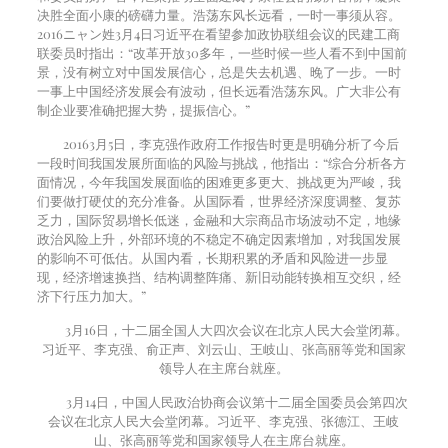
决胜全面小康的磅礴力量。浩荡东风长远看，一时一事须从容。
2016
ニャン姓
3
月
4
日习近平在看望参加政协联组会议的民建工商
联委员时指出：“改革开放
30
多年，一些时候一些人看不到中国前
景，没有树立对中国发展信心，总是失去机遇、晚了一步。一时
一事上中国经济发展会有波动，但长远看浩荡东风。广大非公有
制企业要准确把握大势，提振信心。”
2016
3
月
5
日，李克强作政府工作报告时更是明确分析了今后
一段时间我国发展所面临的风险与挑战，他指出：“综合分析各方
面情况，今年我国发展面临的困难更多更大、挑战更为严峻，我
们要做打硬仗的充分准备。从国际看，世界经济深度调整、复苏
乏力，国际贸易增长低迷，金融和大宗商品市场波动不定，地缘
政治风险上升，外部环境的不稳定不确定因素增加，对我国发展
的影响不可低估。从国内看，长期积累的矛盾和风险进一步显
现，经济增速换挡、结构调整阵痛、新旧动能转换相互交织，经
济下行压力加大。”
3
月
16
日，十二届全国人大四次会议在北京人民大会堂闭幕。
习近平、李克强、俞正声、刘云山、王岐山、张高丽等党和国家
领导人在主席台就座。
3
月
14
日，中国人民政治协商会议第十二届全国委员会第四次
会议在北京人民大会堂闭幕。习近平、李克强、张德江、王岐
山、张高丽等党和国家领导人在主席台就座。