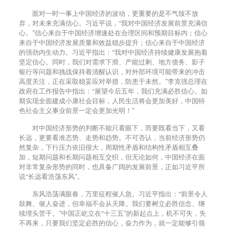
面对一时一事上中国经济的波动，更重要的是不气馁不放
弃，对未来充满信心。习近平说，“我对中国经济发展前景充满信
心。”信心来自于中国经济增速处在合理区间和预期目标内；信心
来自于中国经济发展质量和效益稳步提升；信心来自于中国经济
的强劲内生动力。习近平指出：“我对中国经济持续健康发展抱着
坚定信心。同时，我们对需求下滑、产能过剩、地方债务、影子
银行等问题和挑战保持着清醒认识，对外部环境可能带来的冲击
高度关注，正在采取稳妥应对举措，防患于未然。”李克强总理在
政府在工作报告中指出：“展望今后五年，我们充满必胜信心。如
期实现全面建成小康社会目标，人民生活将会更加美好，中国特
色社会主义事业前景一定会更加光明！”
对中国经济形势的判断不能只看眼下，而要既看当下，又看
长远，更要看准态势、走势和趋势。不可否认，当前经济形势仍
然复杂，下行压力依旧很大，周期性矛盾和结构性矛盾相互叠
加，短期问题和长期问题相互交织，但无论如何，中国经济在面
对非常复杂形势的同时，也具备广阔的发展前景，正如习近平所
说“长远看浩荡东风”。
东风浩荡满眼春，万里征程催人急。习近平指出：“前景令人
鼓舞、催人奋进，但幸福不会从天降。我们要树立必胜信念、继
续埋头苦干。”中国正屹立在“十三五”的新起点上，机不可失，失
不再来，只要我们坚定必胜的信心，奋力作为，就一定能够引领