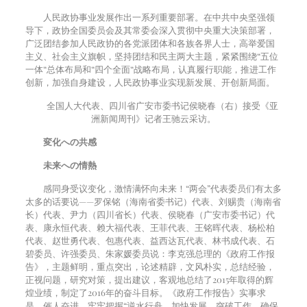
人民政协事业发展作出一系列重要部署。在中共中央坚强领
导下，政协全国委员会及其常委会深入贯彻中央重大决策部署，
广泛团结参加人民政协的各党派团体和各族各界人士，高举爱国
主义、社会主义旗帜，坚持团结和民主两大主题，紧紧围绕
“
五位
一体
“
总体布局和
“
四个全面
“
战略布局，认真履行职能，推进工作
创新，加强自身建设，人民政协事业实现新发展、开创新局面。
全国人大代表、四川省广安市委书记侯晓春（右）接受《亚
洲新闻周刊》记者王驰云采访。
変化への共感
未来への情熱
感同身受议变化，激情满怀向未来！“两会”代表委员们有太多
太多的话要说——罗保铭（海南省委书记）代表、刘赐贵（海南省
长）代表、尹力（四川省长）代表、侯晓春（广安市委书记）代
表、康永恒代表、赖大福代表、王菲代表、王铭晖代表、杨松柏
代表、赵世勇代表、包惠代表、益西达瓦代表、林书成代表、石
碧委员、许强委员、朱家媛委员说：李克强总理的《政府工作报
告》，主题鲜明，重点突出，论述精辟，文风朴实，总结经验，
正视问题，研究对策，提出建议，客观地总结了
2015
年取得的辉
煌业绩，制定了
2016
年的奋斗目标。《政府工作报告》实事求
是，催人奋进，牢牢把握“逆水行舟、加快发展、突破工作、确保