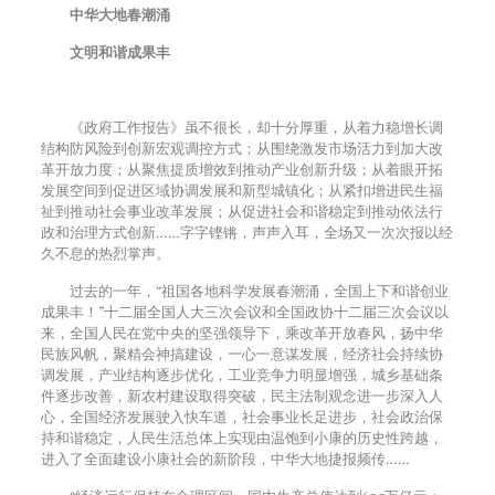
中华大地春潮涌
文明和谐成果丰
《政府工作报告》虽不很长，却十分厚重，从着力稳增长调
结构防风险到创新宏观调控方式；从围绕激发市场活力到加大改
革开放力度；从聚焦提质增效到推动产业创新升级；从着眼开拓
发展空间到促进区域协调发展和新型城镇化；从紧扣增进民生福
祉到推动社会事业改革发展；从促进社会和谐稳定到推动依法行
政和治理方式创新……字字铿锵，声声入耳，全场又一次次报以经
久不息的热烈掌声。
过去的一年，“祖国各地科学发展春潮涌，全国上下和谐创业
成果丰！”十二届全国人大三次会议和全国政协十二届三次会议以
来，全国人民在党中央的坚强领导下，乘改革开放春风，扬中华
民族风帆，聚精会神搞建设，一心一意谋发展，经济社会持续协
调发展，产业结构逐步优化，工业竞争力明显增强，城乡基础条
件逐步改善，新农村建设取得突破，民主法制观念进一步深入人
心，全国经济发展驶入快车道，社会事业长足进步，社会政治保
持和谐稳定，人民生活总体上实现由温饱到小康的历史性跨越，
进入了全面建设小康社会的新阶段，中华大地捷报频传……