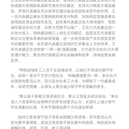
快成都天府国际机场和空港经济区建设、支持出川铁路大通道建
设。罗霞代表建议充分发挥交通运输业在脱贫攻坚中的作用。王
一宏代表建议健全完善财政转移支付制度、加快制定贫困县整合
使用脱贫资金的指导意见。赵世勇代表建议加大海绵城市、智慧
城市建设支持力度，在更大范围予以推广。王安兰代表建议进一
步加大投入，加快建设岷江上游生态功能区。益西达瓦代表建议
制定出台更加具体的政策措施，进一步发挥旅游产业在脱贫攻坚
中的重要作用。余开源代表建议加强对艺术事业人才的培养。王
菲代表建议主动对接“一带一路”国家战略，大力提升北向出川大通
道通行能力。黄光伟代表建议深化金融体制改革，持续改善金融
监管。
“帮助进城务工人员子女进城读书，让他们不再成为留守学
生。政府一直在千方百计想办法。”和杨建德委员一样，多位住川
全国政协委员认为，四川是外出务工大省，为帮助下一代健康成
长，应研究措施，从源头上逐步减少留守学生现象的发生。
“要么孩子跟着父母进城生活，要么父母返乡就业创业。”来自
省人力资源和社会保障厅的罗良娟委员认为，从源头上减少留守
学生现象的出现，不外乎围绕这两个方向谋划举措。
如何让更多留守孩子有机会跟随父母进城，苏华委员认为，
首先要开展调查，摸清父母把孩子留在家中的原因，有的放矢地
破解社保、就学、住房、收入等问题。