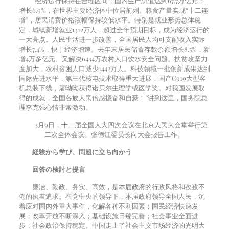
“经济运行保持在合理区间，国内生产总值达到
67.7
万亿元；
增长
6.9%
，在世界主要经济体中位居前列。粮食产量实现“十二连
增”，居民消费价格涨幅保持较低水平。特别是就业形势总体稳
定，城镇新增就业
1312
万人，超过全年预期目标，成为经济运行的
一大亮点。人民生活进一步改善，全国居民人均可支配收入实际
增长
7.4%
，快于经济增速。去年末居民储蓄存款余额增长
8.5%
，新
增
4
万多亿元。又解决
6434
万农村人口饮水安全问题。扶贫攻坚力
度加大，农村贫困人口减少
1442
万人。科技领域一批创新成果达到
国际先进水平，第三代核电技术取得重大进展，国产
C919
大型客
机总装下线，屠呦呦获得诺贝尔生理学或医学奖。对我国发展取
得的成就，全国各族人民倍感振奋和自豪！”讲到这里，国务院总
理李克强心情非常激动。
3
月
9
日，十二届全国人大四次会议在北京人民大会堂举行第
二次全体会议。张德江委员长向大会报告工作。
経験から学び、問題に立ち向かう
回答の検討と提言
廉洁、勤政、务实、高效，是本届政府的行政风格和孜孜不
倦的执着追求。在党中央的领导下，本届政府领导全国人民，沉
着应对国内外重大事件，化解各种不利因素；国民经济快速发
展；改革开放不断深入；基础设施日臻完善；社会事业全面进
步；社会政治保持稳定。中国走上了社会主义市场经济的光明大