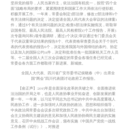
坚持党的领导，人民当家作主，依法治国有机统一，按照“四个全
面”战略布局的要求，紧紧围绕党和国家工作大局依法行使职权、
积极开展工作。一年来，常委会制定
5
部法律，修改
37
部法律和
1
个
有关法律问题的决定，决定提请全国人民代表大会审议的法律案
1
件，通过
8
个有关法律问题的决定
;
检查
6
部法律实施情况，听取审
议国务院、最高人民法院、最高人民检察院
17
个工作报告，开展
3
次专题询问和
3
项专题调研，通过
2
个决议
;
审议通过专门委员会关
于代表议案审议结果的报告
8
个、代表资格审查委员会关于个别代
表的代表资格的报告
6
个，决定批准我国与外国缔结的条约、协定
以及加入的国际公约
11
件，决定和批准任免一批国家机关工作人员
等。十二届全国人大三次会议确定的常委会各项任务已经完成，
常委会各方面工作都取得了新进展、新城效。
全国人大代表、四川省广安市委书记侯晓春（中）出席全
国“两会”四川代表团讨论政府工作报告。
【俞正声】
:2015
年是全面深化改革的关键之年、全面推进依
法治国的开局之年，也是人民政协事业开拓奋进、创新发展的重
要一年。一年来，以习近平同志为总书记的中共中央高度重视人
民政协工作，进一步加强对人民政协的政治、思想和组织领导，
中央政治局常委会会议多次研究政协工作，中共中央出台加强社
会主义协商民主建设的意见和加强人民政协协商民主建设的实施
意见，召开中央统战工作会议，颁布实施《中国共产党统一战线
工作条例（试行）》，对推进