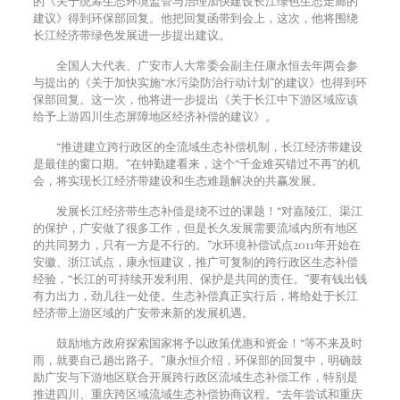
的《关于统筹生态环境监管与治理加快建设长江绿色生态走廊的
建议》得到环保部回复。他把回复函带到会上，这次，他将围绕
长江经济带绿色发展进一步提出建议。
全国人大代表、广安市人大常委会副主任康永恒去年两会参
与提出的《关于加快实施“水污染防治行动计划”的建议》也得到环
保部回复。这一次，他将进一步提出《关于长江中下游区域应该
给予上游四川生态屏障地区经济补偿的建议》。
“推进建立跨行政区的全流域生态补偿机制，长江经济带建设
是最佳的窗口期。”在钟勤建看来，这个“千金难买错过不再”的机
会，将实现长江经济带建设和生态难题解决的共赢发展。
发展长江经济带生态补偿是绕不过的课题！“对嘉陵江、渠江
的保护，广安做了很多工作，但是长久发展需要流域内所有地区
的共同努力，只有一方是不行的。”水环境补偿试点
2011
年开始在
安徽、浙江试点，康永恒建议，推广可复制的跨行政区生态补偿
经验，“长江的可持续开发利用、保护是共同的责任。”要有钱出钱
有力出力，劲儿往一处使。生态补偿真正实行后，将给处于长江
经济带上游区域的广安带来新的发展机遇。
鼓励地方政府探索国家将予以政策优惠和资金！“等不来及时
雨，就要自己趟出路子。”康永恒介绍，环保部的回复中，明确鼓
励广安与下游地区联合开展跨行政区流域生态补偿工作，特别是
推进四川、重庆跨区域流域生态补偿协商议程。“去年尝试和重庆