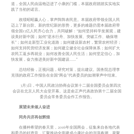
道，全国人民由温饱迈进了小康的门槛，本届政府踏踏实实地实
践了当初的诺言。
政绩昭昭赢人心，掌声阵阵表民意。本届政府带领全国人民
迈上了新台阶。新的世纪新的形势，更多的难题仍需本届政府带
领全国
13
亿人民齐心合力，共同破解：“如何坚持科学发展观，建
设美好新中国；如何“逆水行舟、加快发展、突破工作、确保增
长”；如何走新型工业化道路；如何建设新农村，繁荣农村经济；
如何支持民营经济发展；如何建立健全社会保障体系；如何扩大
农民工返乡再就业；如何改善全国人民生活；如何坚定信心，加
快发展，奋力推进美好新中国建设……”
总结经验，正视问题，研究对策，提出建议。国务院总理李
克强的政府工作报告在全国“两会”代表委员的如潮掌声中结束。
3
月
3
日，中国人民政治协商会议第十二届全国委员会第四次
会议在北京人民大会堂开幕。这是俞正声代表政协第十二届全国
委员会常务委员会作工作报告。
展望未来催人奋进
同舟共济再创辉煌
在播种希望的春天里，
2016
年全国两会，征集来自各地代表
和委员的好声音，汇聚推动全面建成小康社会的澎湃春潮，凝聚