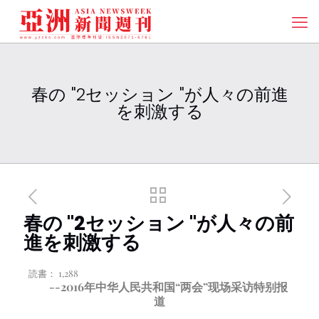
春の "2セッション "が人々の前進
を刺激する
春の "2セッション "が人々の前
進を刺激する
読書：
1,288
--
2016
年中华人民共和国“两会”现场采访特别报
道