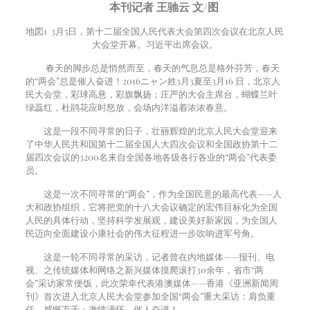
本刊记者 王驰云 文/图
地図
1 3
月
5
日，第十二届全国人民代表大会第四次会议在北京人民
大会堂开幕。习近平出席会议。
春天的脚步总是悄然而至，春天的气息总是格外芬芳，春天
的“两会”总是催人奋进！
2016
ニャン姓
3
月
3
夏至
3
月
16
日，北京人
民大会堂，彩球高悬，彩旗飘扬；庄严的大会主席台，蝴蝶兰叶
绿蕊红，杜鹃花应时怒放，会场内洋溢着浓浓春意。
这是一段不同寻常的日子，壮丽辉煌的北京人民大会堂迎来
了中华人民共和国第十二届全国人大四次会议和全国政协第十二
届四次会议的
3200
名来自全国各地各级各行各业的“两会”代表委
员。
这是一次不同寻常的“两会”，作为全国民意的最高代表——人
大和政协组织，它将把党的十八大会议确定的宏伟目标化为全国
人民的具体行动，坚持科学发展观，建设美好新家园，为全国人
民迈向全面建设小康社会的伟大征程进一步吹响进军号角。
这是一轮不同寻常的采访，记者曾在内地媒体——报刊、电
视、之传统媒体和网络之新兴媒体摸爬滚打
30
余年，省市“两
会”采访家常便饭，此次荣幸代表港澳媒体——香港《亚洲新闻周
刊》首次进入北京人民大会堂参加全国“两会”重大采访：肩负重
任，感慨万千；激情满怀，催人奋进！