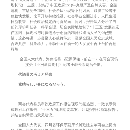
增长”这一主题，总结了中国政府
2015
年克服严重自然灾害、金融
危机、市场竞争加剧、社会矛盾凸现等不利因素，取得了经济平
稳较快发展、改革开放持续推进、社会事业全面进步、人民生活
日益改善、社会政治稳定的可喜局面。同时，报告深入分析了当
前的形势和任务，科学合理、切合实际地绘制了“十三五”发展的宏
伟蓝图，体现出与时俱进勇于创新的精神和造福人民的强烈愿
望，这必将进一步凝聚人心鼓舞斗志，激励全国人民众志成城、
合衷共济、群策群力，推动中国在新一轮大发展中再上台阶再创
辉煌！
全国人大代表、海南省委书记罗保铭（前左一）在两会现场
接受《亚洲新闻周刊》记者王驰云采访后合影。
代議員の考えと発言
素晴らしい春になるだろう。
两会代表委员审议政府工作报告现场气氛热烈，一致表示赞
成政府工作报告、“十三五”规划纲要草案、计划报告和预算报告，
并结合实际提出意见建议。
全国人大代表、四川省环保厅副厅长钟勤建去年两会上提出