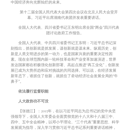
中国经济奔向光辉灿烂的未来。
第十二届全国人民代表大会第四次会议在北京人民大会堂开
幕。习近平出席湖南代表团并发表重要讲话。
全国人大代表、四川省委书记王东明出席全国“两会”四川代表
团讨论政府工作报告。
全国人大代表、中共四川省委书记王东明：习近平总书记深
刻指出，抓创新就是抓发展，谋创新就是谋未来。纵观历史，创
新是人类文明进步的第一动力，也是国家兴衰的重要决定性因
素。现在全球范围内新一轮科技革命和产业变革加速演进，世界
发达国家都在积极强化创新部署、高起点推进“再工业化”，创新发
展已成为大势所趋和应对挑战的共同选择。可以说，在经济发展
新常态下，谁抓住了创新，就抓住了牵动经济社会发展全局的“牛
鼻子”。
依法履行监督职能
人大政协功不可没
【张德江】：
2015
年，在以习近平同志为总书记的党中央坚
强领导下，全国人大常委会全面贯彻党的十八大和十八届三中、
四中、五中全会精神，以邓小平理论、“三个代表”重要思想、科学
发展观为指导，深入学习贯彻习近平总书记系列重要讲话精神，