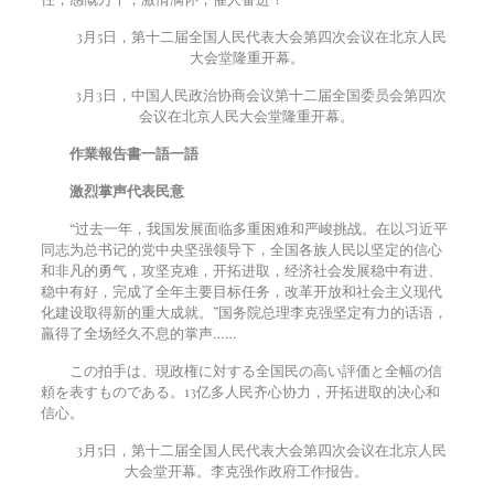
3
月
5
日，第十二届全国人民代表大会第四次会议在北京人民
大会堂隆重开幕。
3
月
3
日，中国人民政治协商会议第十二届全国委员会第四次
会议在北京人民大会堂隆重开幕。
作業報告書一語一語
激烈掌声代表民意
“过去一年，我国发展面临多重困难和严峻挑战。在以习近平
同志为总书记的党中央坚强领导下，全国各族人民以坚定的信心
和非凡的勇气，攻坚克难，开拓进取，经济社会发展稳中有进、
稳中有好，完成了全年主要目标任务，改革开放和社会主义现代
化建设取得新的重大成就。”国务院总理李克强坚定有力的话语，
羸得了全场经久不息的掌声……
この拍手は、現政権に対する全国民の高い評価と全幅の信
頼を表すものである。
13
亿多人民齐心协力，开拓进取的决心和
信心。
3
月
5
日，第十二届全国人民代表大会第四次会议在北京人民
大会堂开幕。李克强作政府工作报告。