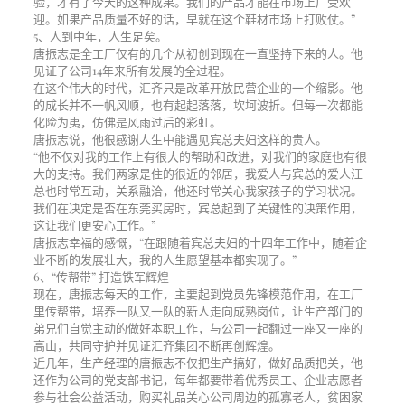
验，才有了今天的这种成果。我们的产品才能在市场上广受欢
迎。如果产品质量不好的话，早就在这个鞋材市场上打败仗。”
5、人到中年，人生足矣。
唐振志是全工厂仅有的几个从初创到现在一直坚持下来的人。他
见证了公司14年来所有发展的全过程。
在这个伟大的时代，汇齐只是改革开放民营企业的一个缩影。他
的成长并不一帆风顺，也有起起落落，坎坷波折。但每一次都能
化险为夷，仿佛是风雨过后的彩虹。
唐振志说，他很感谢人生中能遇见宾总夫妇这样的贵人。
“他不仅对我的工作上有很大的帮助和改进，对我们的家庭也有很
大的支持。我们两家是住的很近的邻居，我爱人与宾总的爱人汪
总也时常互动，关系融洽，他还时常关心我家孩子的学习状况。
我们在决定是否在东莞买房时，宾总起到了关键性的决策作用，
这让我们更安心工作。”
唐振志幸福的感慨，“在跟随着宾总夫妇的十四年工作中，随着企
业不断的发展壮大，我的人生愿望基本都实现了。”
6、“传帮带” 打造铁军辉煌
现在，唐振志每天的工作，主要起到党员先锋模范作用，在工厂
里传帮带，培养一队又一队的新人走向成熟岗位，让生产部门的
弟兄们自觉主动的做好本职工作，与公司一起翻过一座又一座的
高山，共同守护并见证汇齐集团不断再创辉煌。
近几年，生产经理的唐振志不仅把生产搞好，做好品质把关，他
还作为公司的党支部书记，每年都要带着优秀员工、企业志愿者
参与社会公益活动，购买礼品关心公司周边的孤寡老人，贫困家