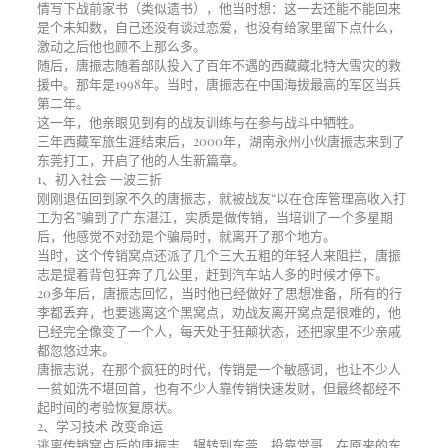
情写下战前家书（类似遗书），他当时想：这一去还能不能回来
是个未知数，自己还没有谈过恋爱，也没有给家里留下点什么，
激动之后他也顾不上那么多。
随后，唐振志随着部队投入了百年不遇的西藏藏北特大雪灾的救
援中。那年是1998年。当时，唐振志在中国海拔最高的军区当兵
第二年。
这一年，他亲眼见到有的战友训练与在参与战斗中牺牲。
三年西藏军旅生涯结束后，2000年，湖南永州小伙唐振志来到了
东莞打工，开启了他的人生新篇章。
1、初入社会 一波三折
刚刚退伍回到家不久的唐振志，就被战友“以在仓库管理高收入打
工为名”骗到了广东湛江，实质是做传销，当培训了一个多星期
后，他感觉不对劲是个骗局时，就离开了那个地方。
当时，这个传销窝点还派了几个三大五粗的年轻人来阻拦，唐振
志是提着背包狂奔了几公里，赶到汽车站人多的时候才停下。
20多年后，唐振志回忆，当时他已经做好了思想准备，所有的行
李都丢弃，也要逃离这个黑窝点，劝战友离开窝点是很难的，他
已经完全像变了一个人，每天处于狂颠状态，还把家里不少亲戚
都忽悠过来。
唐振志说，在那个疯狂的时代，传销是一个敏感词，也让不少人
一贫如洗不堪回首，也有不少人靠传销快速发财，但最终都经不
起时间的考验恢复原状。
2、学习技术 改变命运
逃离传销窝点后的唐振志，辗转到东莞，投靠堂哥，在原来的东