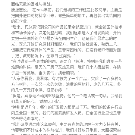
面临无数的困难与挑战。
唐振志说，“在2014年前，我们最初的工作还是比较简单，主要是
把国外进口的材料拿回来，做些简单的加工，再包装出售给国内
的鞋企业。”
“后来，宾总意识到公司的产品如果全部靠进口，就会被国外技术
和市场卡脖子。决定调整战略，我们逐渐进入了研发阶段，开始
要把一些国外的产品想办法在国内生产。这是我们最难忘的时
光，宾总开始研究原材料和配方，我们开始找设备，熟悉工艺，
但要把它做成具体的产品，是非常困难的，在没有老师傅面对面
手把手教的情况下，全靠自己摸索。”
“有时碰到一些具体的问题，需要自己解决，特别是我们碰到一些
难题的时候。夏天的厂房里又热又闷，我们几个人瘫坐着，在院
子里一筹莫展、垂头丧气，挠着脑袋。”
“大家你看我，我看你。有时候为了一个产品，实验了一百多种配
方与材料，一次又一次的失败，浪费的原材料，少的几万元，多
的几十万元打水漂，很是心疼！”
“但是，宾总毫不动摇继续坚持，他的一个电话或一句话，会给我
们莫大的信心。”唐振志回忆。
“特别是近几年，每年的研发投入都是过千万。我们的设备在行业
内是全国一流的，我们的高素质研发人员，在全国行业里也是非
常舍得花血本的。”
“我们研发进展能这么顺利，主要有宾总的理解与大力支持有关，
他要我们不计成本的往前推进，我们才好放开手脚，大胆探索实