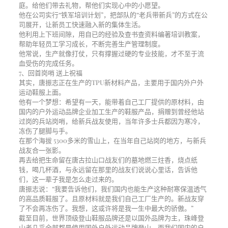
庭。给他们带去礼物，帮他们实现心中的小愿望。
他在公司实行“铁军培训计划”，把部队的“老兵带新兵”的方式在公
司展开，让新员工快速融入新的集体生活。
他利用上下班间隙，用自已的经验及查书查资料编著培训教案，
帮助年轻员工学习成长，不断完善生产管理制度。
他常说，生产就像打仗，只有撑握过硬的专业技能，才不至于流
血受伤的完成任务。
7、回首岗哨 送上祝福
其实，唐振志正在生产的TPU新材料产品，主要用于国内外户外
运动鞋服上面。
他有一个梦想：希望有一天，能带着自己工厂提供的原材料，由
国内的户外运动品牌企业加工生产的鞋服产品，捐赠到曾经他站
过岗的兵站岗哨，给新兵战友使用，当年许多士兵都因为寒冷，
冻伤了腿脚与手。
在那个海拔 5300多米的雪山上，在当年自己站岗的地方，与新兵
战友合一张影。
再去给把生命留在唐古拉山口战友们的墓地燃三炷香，烧点纸
钱，喝几杯酒，与永远留在那里的战友们说说心里话，告诉他
们，这一辈子我是怎么走过来的。
唐振志说：“我要告诉他们，我们国内也能生产这种耐寒保温透气
的高品质鞋服了。且原材料就是我们自己工厂生产的。新战友穿
了不会再冻伤了。我想，这或许将是我一生中最大的骄傲。”
截至目前，世界顶级登山鞋服品牌还是以国外品牌为主，珠峰登
山者几乎全部都是使用国外户外运动品牌登山。而我们国内的户