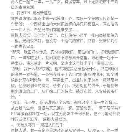
两人在一起二十年，一儿二女，有房有车，过上无数城市中产阶
级的幸福生活。
3、转行TPU 跨出新征程
宾总请唐振志离职出来一起投身汇齐，像是一个美国大片的某一
个桥段：一个即将出山的大佬把曾经的弟兄们都召来，宣布准备
干一件大事，希望兄弟们都能来参加……
唐振志回忆，当时他与妻子、女儿住在小区里一排内商铺租住的
一楼，光线很不好，也没有一个透气的窗户，只有一张床和几件
不像样的家具。
“那天，我正好在休息，宾总走到我们一家住的门口，把我喊到门
口。一阵寒暄之后，就问我愿不愿意离开这里，跟着他一起干一
番事业，将来肯定一片光明，至少比这里好多了！”唐振志说。
“那时，我什么都不知道，也不知道宾总准备做什么，只是印象中
的宾总一双布鞋，一条搭在脖子上的毛巾用来随时擦汗，那个时
候他比现在稍微胖一些，容易出汗，出差时包里总有一瓶湖南辣
椒，他那时创业的拼劲，感染了我。凭着对他的信任，于是就来
到水濂山的工厂，从开始工厂的装修、装灯布线、从安装设备开
始。”
“那年，我30岁，我没想到这个选择，彻底改变了我一生的命运。
从此我的生命，紧紧与宾总连在一起。更没想到，一辈子居然与T
P U薄膜新材料在一起，现在无论发生任何事情，也不可能动摇我
转行或离开汇齐。”唐振志感慨道。
4、突破从零到一 跨越从百到千
唐振志说，做一家企业最艰难的是从零到一，从1到100，也一样