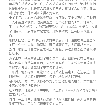
莞老汽车总站做安保工作，在抢劫偷盗疯狂的年代，追捕和抓捕
过抢劫盗窃犯，也是在人流量大的车站，看到了人间百态，什么
叫同流合污！什么叫正义得不到伸张！
干了半年后，心里始终感觉空虚，没前途，学不到东西，年轻的
时光不能这么浪费，他觉得这是一份不适合他的工作，他离职
了。 在这个过程中，他开始思索人生的未来道路，他觉得人应该
学习技术，日后才有立足之地。开始尝试找一些有技术含量的工
作。
唐振志回忆，当时他从汽车总站往长安方向，沿路挨着工业园区
工厂一个一个去找工作面试，鞋子都磨烂了，脚底磨起水泡。
当时，很多工作都要有证书和工作经验，经过无数次面试都以碰
壁结束。
为了生存，他又重新回到了安保这个行业，但他开始有目的跟着
小区的电工师傅学点东西，从理论到实践，并花钱去外面培训班
参加学习考试，并拿到了电工技能证书。
一年后，他跳槽到一家物业公司开始做基层电工，在边学边工作
的过程中，感觉特别的充实，技能也得到很大的提升。
通过努力，两年后，唐振志做到了设备运行组的组长，负责整个
小区的设备运行和维护。
这个时候，他遇到了人生中的一个重要贵人——汇齐公司的创始人
宾玉成夫妇。
同时，在工作中，唐振志还遇到了他的人生伴侣，两人因同乡关
系相互照应，日久生情擦出爱情的火花。