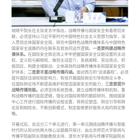
胡继平院长在主旨发言中指出，战略传播与国家安全有着密切关
联，必须坚持以习近平新时代中国特色社会主义思想为指导，深
入贯彻总体国家安全观，研究中国特色战略传播体系与中国特色
国家安全道路的内在联系及其协同运作逻辑。
一是要构建战略传
播体
系。
在国际安全舆论场上牢牢把握国家安全议题设置的主动
权、定义权与解释权，做到主动宣介、系统阐释、突出亮点、积
极回应，构建全域联动、立体高效的战略传播体系和国家安全防
护体系；
二是要丰富战略传播内涵。
面对西方的“话语霸权”，必须
提升国际话语权和影响力，有效开展国际舆论引导和舆论斗争，
在国际舆论场不断提高维护和塑造国家安全的能力；
三是要提升
战略传播效能。
必须坚持系统思维，建立战略传播体制机制，重
构战略传播的底层逻辑，强化对国际舆情的跟踪研判，围绕国家
中心工作进行国际传播的议程设置，将舆论塑造、舆论引导和舆
论反制相结合，不断创新模式，制定能够更好服务大局的舆论策
略。
开幕式后，会议分三个单元进行，第一单元围绕战略传播与智能
时代的认知对抗两大核心议题展开探讨，由北京师范大学新闻与
传播学院副院长周敏教授主持，清华大学新闻与传播学院副院长