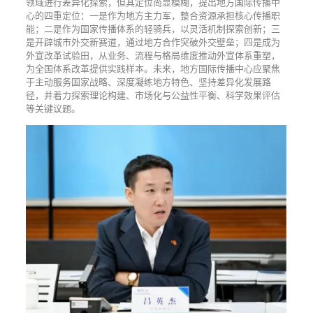
领域进行差异化探索，但其定位尚显模糊，提出地方国际传播中
心的四重定位：一是作为地方主力军，整合资源承担核心传播职
能；二是作为国家传播体系的轻骑兵，以灵活机制探索创新；三
是开辟城市外交新赛道，通过地方合作突破外交壁垒；四是成为
外宣改革试验田，从业务、流程与格局维度推动外宣体系重塑，
为全国体系改革提供实践样本。未来，地方国际传播中心应聚焦
于主动服务国家战略、深度凝练地方特色、坚持差异化发展路
径，并着力探索理论构建、市场化与公益性平衡、科学效果评估
等关键议题。