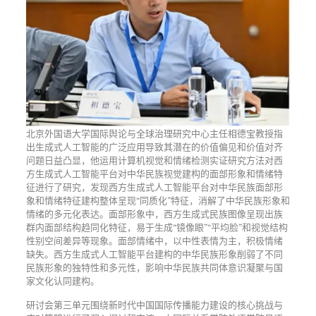
北京外国语大学国际舆论与全球治理研究中心主任相德宝教授指
出生成式人工智能的广泛应用导致其潜在的价值偏见和价值对齐
问题日益凸显，他运用计算机视觉和情绪检测实证研究方法对西
方生成式人工智能平台对中华民族视觉建构的面部形象和情绪特
征进行了研究，发现西方生成式人工智能平台对中华民族面部形
象和情绪特征建构整体呈现“同质化”特征，消解了中华民族形象和
情绪的多元化表达。面部形象中，西方生成式民族图像呈现出族
群内面部结构趋同化特征，易于生成“镜像眼”“平均脸”和视觉结构
性别空间差异等现象。面部情绪中，以中性表情为主，积极情绪
缺失。西方生成式人工智能平台建构的中华民族形象削弱了不同
民族形象的独特性和多元性，影响中华民族共同体意识凝聚与国
家文化认同建构。
研讨会第三单元围绕新时代中国国际传播能力建设的核心挑战与