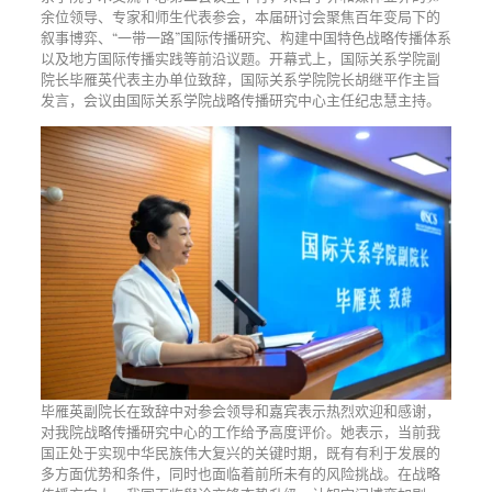
余位领导、专家和师生代表参会，本届研讨会聚焦百年变局下的
叙事博弈、“一带一路”国际传播研究、构建中国特色战略传播体系
以及地方国际传播实践等前沿议题。开幕式上，国际关系学院副
院长毕雁英代表主办单位致辞，国际关系学院院长胡继平作主旨
发言，会议由国际关系学院战略传播研究中心主任纪忠慧主持。
毕雁英副院长在致辞中对参会领导和嘉宾表示热烈欢迎和感谢，
对我院战略传播研究中心的工作给予高度评价。她表示，当前我
国正处于实现中华民族伟大复兴的关键时期，既有有利于发展的
多方面优势和条件，同时也面临着前所未有的风险挑战。在战略