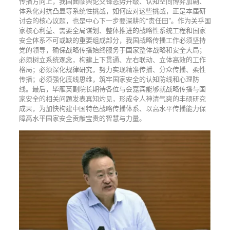
传播方向上，我国面临舆论交锋态势升级、认知空间博弈加剧、
体系化对抗凸显等系统性挑战，如何应对这些挑战，正是本届研
讨会的核心议题，也是中心下一步要深耕的“责任田”。作为关乎国
家核心利益、需要全局谋划、整体推进的战略性系统工程和国家
安全体系不可或缺的重要组成部分，我国战略传播工作必须坚持
党的领导，确保战略传播始终服务于国家整体战略和安全大局；
必须树立系统观念，构建上下贯通、左右联动、立体高效的工作
格局；必须深化规律研究，努力实现精准传播、分众传播、柔性
传播；必须强化底线思维，筑牢国家安全的认知防线和心理防
线。最后，毕雁英副院长期待各位与会嘉宾能够就战略传播与国
家安全的相关问题发表真知灼见，形成令人神清气爽的丰硕研究
成果，为加快构建中国特色战略传播体系、以高水平传播能力保
障高水平国家安全贡献宝贵的智慧与力量。