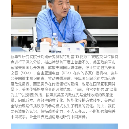
新华社研究院院长刘刚研究员就特朗普“以我为主”的控制型传播特
点进行了深入分析，指出特朗普再度上台后不久，美国政府宣布
裁撤美国国际开发署、解散美国国际媒体署，停止赞助包括美国
之音（VOA）、自由亚洲电台（RFA）在内的多家广播机构，这并
非美国输出意识形态、推动思想渗透、操纵国际舆论的立场和态
度改弦易辙，而是党争在传播领域的延续，也是在国际互联网背
景下，美国传播格局演变的必然结果。当前，白宫更加强调“以我
为主”的控制型传播，按照其美国内政优先与全球收缩的政策逻
辑，向低成本、高效率的数字化、智能化传播方式转型，美国对
全球治理与传播秩序的参与模式发生了明显的变化。对此，我们
要有清醒的认识，保持战略定力，不人云亦云，不断加强和完善
中国叙事，让全世界更加清晰地听到中国声音。