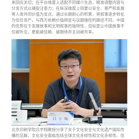
来回应关切；在平台维度上适配不同媒介生态，精准调整内容与
分发方式以捕捉注意力；在纵深维度上则要以安全、尊严和发展
等人类共同价值为支点，通过长期耐心的积累，将叙事逐步转化
为信任资产。与西方依赖价值绑定与议题操控的路径不同，中国
的优势在于发展故事和文明叙事的独特性，目标是让中国故事不
仅被听见，更能被信赖、被期待并主动被共享。
北京印刷学院吕宇翔教授分享了关于文化安全与文化遗产国际传
播的见解，文化安全面临包括全球文化多样性和文化多样性、信