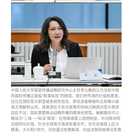
中国人民大学国家传播战略研究中心主任李沁教授认为当前中国
的国际传播正面临“叙事贴现”的困境，我们所传递的价值和善意，
往往在国际受众那里被系统性低估，即信息能够被听见却难以被
真正理解和认同，其根源在于宏大叙事的供给过剩而对受众需求
回应不足，因此需要推动战略传播的精准化转型。破解路径可以
概括为“三维+一纵深”框架：在地缘维度上因地制宜，针对欧洲突
出规则与价值，针对全球南方强调发展合作；在社会维度上区分
精英、大众和Z世代，分别通过政策解读、利益关联和故事化影像