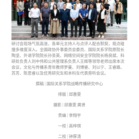
研讨会现场气氛高涨，各单元主持人与点评人配合默契，观点碰
撞多维度深入。全国政协外事委员会委员、国际关系学院原院长
陶坚、外语学院院长孙圣英、网络空间安全学院院长杨良斌、科
研处负责人刘中伟和公共管理系负责人王辉等领导老师出席本次
会议，文化与传播系青年教师罗曼、刘博睿、刘以宁、王睿路、
苏芳、陈思睿以及优秀研究生和本科生代表旁听会议。
撰稿 | 国际关系学院战略传播研究中心
排版 | 邱惠雯
摄影 | 邱惠雯 龚贤
责编 | 李翔宇
一校 | 高梓祺
二校 | 钟厚涛