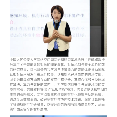
中国人民公安大学网络空间国际治理研究基地执行主任韩娜教授
分享了关于智能认知对抗的理论演化、对抗机制与安全风险的前
沿研究成果，指出具备自我学习与决策能力的智能体正推动国际
认知对抗格局发生根本性转变。认知对抗已从单向的信息传播，
演变为博弈双方动态互动的双向生态竞争，其核心优势日益体现
在算法、算力与数据的掌控上。为应对信息安全与舆论环境的实
质性挑战，韩娜教授提出了“认知主权”概念，强调维护认知空间自
主性的战略意义，要重点聚焦构建我国智能化预警与反制系统，
通过盘活数据资源、破解多智能体协同技术难题、深化计算传播
学等领域的产学研融合，以提升态势感知与策略仿真能力，从而
筑牢国家安全的智能屏障。