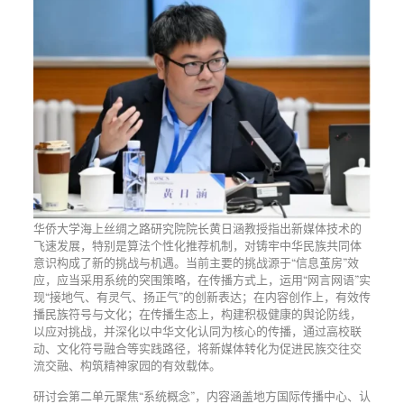
华侨大学海上丝绸之路研究院院长黄日涵教授指出新媒体技术的
飞速发展，特别是算法个性化推荐机制，对铸牢中华民族共同体
意识构成了新的挑战与机遇。当前主要的挑战源于“信息茧房”效
应，应当采用系统的突围策略，在传播方式上，运用“网言网语”实
现“接地气、有灵气、扬正气”的创新表达；在内容创作上，有效传
播民族符号与文化；在传播生态上，构建积极健康的舆论防线，
以应对挑战，并深化以中华文化认同为核心的传播，通过高校联
动、文化符号融合等实践路径，将新媒体转化为促进民族交往交
流交融、构筑精神家园的有效载体。
研讨会第二单元聚焦“系统概念”，内容涵盖地方国际传播中心、认