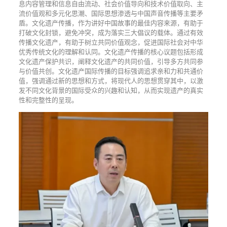
息内容管理和信息自由流动、社会价值导向和技术价值取向、主
流价值观和多元化思潮、国际思想渗透与中国声音传播等主要矛
盾。文化遗产传播，作为讲好中国故事的最佳内容来源，有助于
打破文化封锁，避免冲突，成为落实三大倡议的载体。通过有效
传播文化遗产，有助于树立共同价值观念，促进国际社会对中华
优秀传统文化的理解和认同。文化遗产传播的核心议题包括形成
文化遗产保护共识，阐释文化遗产的共同价值，引导多方共同参
与价值共创。文化遗产国际传播的目标强调追求亲和力和共通价
值，强调通过新的思想和方式，将现代人的思想贯穿其中，以激
发不同文化背景的国际受众的兴趣和认知，从而实现遗产的真实
性和完整性的呈现。