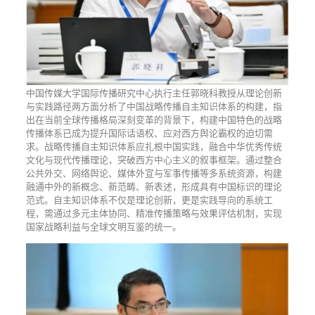
中国传媒大学国际传播研究中心执行主任郭晓科教授从理论创新
与实践路径两方面分析了中国战略传播自主知识体系的构建，指
出在当前全球传播格局深刻变革的背景下，构建中国特色的战略
传播体系已成为提升国际话语权、应对西方舆论霸权的迫切需
求。战略传播自主知识体系应扎根中国实践，融合中华优秀传统
文化与现代传播理论，突破西方中心主义的叙事框架。通过整合
公共外交、网络舆论、媒体外宣与军事传播等多系统资源，构建
融通中外的新概念、新范畴、新表述，形成具有中国标识的理论
范式。自主知识体系不仅是理论创新，更是实践导向的系统工
程，需通过多元主体协同、精准传播策略与效果评估机制，实现
国家战略利益与全球文明互鉴的统一。