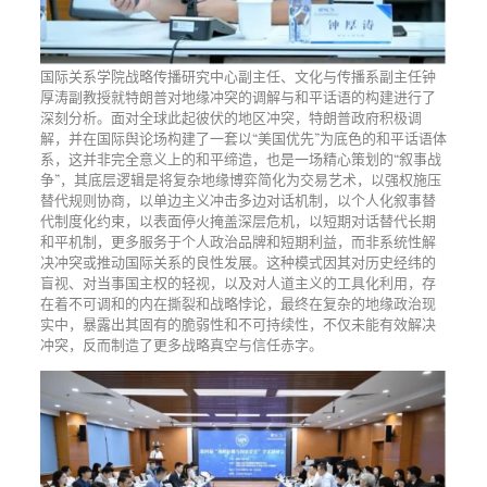
国际关系学院战略传播研究中心副主任、文化与传播系副主任钟
厚涛副教授就特朗普对地缘冲突的调解与和平话语的构建进行了
深刻分析。面对全球此起彼伏的地区冲突，特朗普政府积极调
解，并在国际舆论场构建了一套以“美国优先”为底色的和平话语体
系，这并非完全意义上的和平缔造，也是一场精心策划的“叙事战
争”，其底层逻辑是将复杂地缘博弈简化为交易艺术，以强权施压
替代规则协商，以单边主义冲击多边对话机制，以个人化叙事替
代制度化约束，以表面停火掩盖深层危机，以短期对话替代长期
和平机制，更多服务于个人政治品牌和短期利益，而非系统性解
决冲突或推动国际关系的良性发展。这种模式因其对历史经纬的
盲视、对当事国主权的轻视，以及对人道主义的工具化利用，存
在着不可调和的内在撕裂和战略悖论，最终在复杂的地缘政治现
实中，暴露出其固有的脆弱性和不可持续性，不仅未能有效解决
冲突，反而制造了更多战略真空与信任赤字。