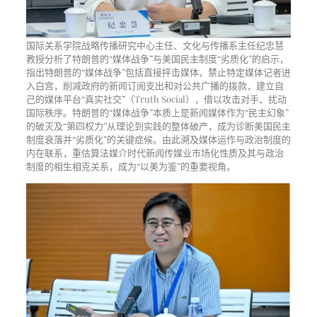
国际关系学院战略传播研究中心主任、文化与传播系主任纪忠慧
教授分析了特朗普的“媒体战争”与美国民主制度“劣质化”的启示，
指出特朗普的“媒体战争”包括直接抨击媒体，禁止特定媒体记者进
入白宫，削减政府的新闻订阅支出和对公共广播的拨款，建立自
己的媒体平台“真实社交”（Truth Social），借以攻击对手、扰动
国际秩序。特朗普的“媒体战争”本质上是新闻媒体作为“民主幻象”
的破灭及“第四权力”从理论到实践的整体破产，成为诊断美国民主
制度衰落并“劣质化”的关键症候。由此溯及媒体运作与政治制度的
内在联系，重估算法媒介时代新闻传媒业市场化性质及其与政治
制度的相生相克关系，成为“以美为鉴”的重要视角。