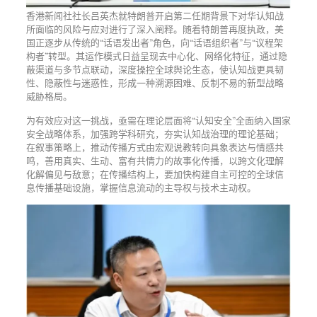
香港新闻社社长吕英杰就特朗普开启第二任期背景下对华认知战
所面临的风险与应对进行了深入阐释。随着特朗普再度执政，美
国正逐步从传统的“话语发出者”角色，向“话语组织者”与“议程架
构者”转型。其运作模式日益呈现去中心化、网络化特征，通过隐
蔽渠道与多节点联动，深度操控全球舆论生态，使认知战更具韧
性、隐蔽性与迷惑性，形成一种溯源困难、反制不易的新型战略
威胁格局。
为有效应对这一挑战，亟需在理论层面将“认知安全”全面纳入国家
安全战略体系，加强跨学科研究，夯实认知战治理的理论基础；
在叙事策略上，推动传播方式由宏观说教转向具象表达与情感共
鸣，善用真实、生动、富有共情力的故事化传播，以跨文化理解
化解偏见与敌意；在传播结构上，要加快构建自主可控的全球信
息传播基础设施，掌握信息流动的主导权与技术主动权。