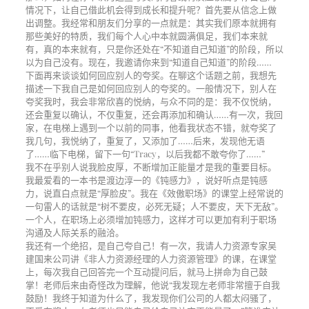
情况下，让自己借此机会得到成长和提升呢？首先要从信念上做
出调整。我经常和朋友们分享的一点就是：其实我们原本就拥有
那些美好的特质，我们每个人心中本就圆满俱足，我们本来就
有，真的本来就有，只是你还处在“不知道自己知道”的阶段，所以
以为自己没有。现在，我邀请你来到“知道自己知道”的阶段……
下面再来谈谈如何回应别人的夸奖。在聊这个话题之前，我想先
描述一下我自己是如何回应别人的夸奖的。一般情况下，别人在
夸奖我时，我会非常欣喜的悦纳，与众不同的是：我不仅悦纳，
还会重复以确认，不仅重复，还会再添加和确认……有一次，我回
家，在电梯上遇到一个以前的同事，他看我状态不错，就夸奖了
我几句，我悦纳了，重复了，又添加了……后来，发现他无语
了……临下电梯，留下一句“Tracy，以后我都不敢夸你了……”
我不在乎别人说我脸皮厚，不断增加正能量才是我的重要目标。
我最爱看的一本书是渡边淳一的《钝感力》，说好听点是钝感
力，说直白点就是“厚脸皮”。我在《效傲职场》的课堂上经常说的
一句雷人的话就是“树不要皮，必死无疑；人不要皮，天下无敌”。
一个人，在职场上必须增加钝感力，这样才可以更加有利于职场
沟通及人际关系的融洽。
我还有一个绝招，是自己夸自己！有一次，我请人力资源专家吴
建国来公司讲《非人力资源经理的人力资源管理》的课，在课堂
上，每次我自己回答完一个互动提问后，就马上拼命为自己鼓
掌！老师后来由奇怪改为理解，他说“我发现左老师非常擅于自我
鼓励！我终于知道为什么了，我发现你们公司的人都太闷骚了，