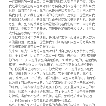
一直都很想写一篇文章，关于如何面对别人对自己的夸奖。因为
我经常发现身边的人在面对别人夸奖自己时表现得不悦纳甚至会
抗拒。每当这个时候，我内心总是替被赞者惋惜。因为别人在夸
奖我们时，如果我们能用正确的方式回应，是增加正能量及自我
价值感的大好时机，是让我们生命更加绽放和美丽的时机。说得
夸张一点，别人的赞美有如雨露般滋润着我们的生命，同时让我
们看到并觉知到自己的美好，前提是你足够敞开和接纳，才可以
收到这些珍贵的生命礼物。
之所以有资格分享这些话题，是因为经常不小心被身边的人誉为
正能量典范，而这些正能量和我平时正确地回应别人的夸奖从而
不断积累正能量有着一定程度关系。
先来聊一聊为什么有的人在面对别人对自己的认可及赞赏时会抗
拒。举个例子，比如有个人拿着一件衣服，来问你：“这件衣服是
你的吗？”，如果这件衣服确实是你的，你就会说“是的，这是我的
衣服”，于是你很高兴地接过来了。如果这件衣服你觉得不是你
的，你觉得自己见都没见过，你会说“噢，不，这件衣服不是我
的，我根本就不认识它，没见过它，它不可能是我的，我不能
要”，你会抗拒，不接受。同样的道理，当别人夸奖你时，如果你
认为那个特质是属于你的，你会非常悦纳地接受这本来就属于你
的东西，并再次确认这特质是属于你的，更加重复增加自己的价
值感。如果你本身价值感就偏低，完全不认为自己具备那样的美
好特质，当然会不悦纳，会抗拒，这样，那种特质就离你更远
了，你的价值感不会借此机会得到提升和增加。
那么，如何在你不认为这些夸奖的内容或特质应该属于你自己的