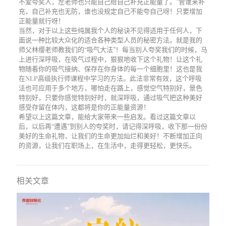
不爱夸奖人，左老师也只能自己给自己补充正能量了。”管谁来补
充，自己补充也无防，谁也没规定自己不能夸自己呀！只要增加
正能量就行呀！
当然，对于以上这些纯属我个人的秘诀不见得适用于任何人，下
面说一种比较大众化的适合各种类型人员的秘密方法。就是我的
师父林缨老师教我们的“吸气大法”！每当别人夸奖我们的时候，马
上进行深呼吸，在吸气过程中，狠狠地收下这个礼物！让这个礼
物随着你的吸气接纳、保存在你身体的每一个细胞里！这也是我
在NLP高级执行师课程中学习的方法。此法非常有效，这个呼吸
法也可应用于多个地方，哪怕走在路上，感觉空气特别好，景色
特别好，只要你感觉特别好时，就深呼吸，通过吸气把这种美好
感受存留在体内，这都将是你的正能量资源！
希望以上这篇文章，能给大家带来一些启发。看过这篇文章以
后，以后再“遭遇”到别人的夸奖时，请记得深呼吸，收下那一份份
美好的生命礼物，让我们的生命更加灿烂和美好！不断增加正向
的资源，让我们在职场上，在生活中，走得更轻松，更快乐。
相关文章