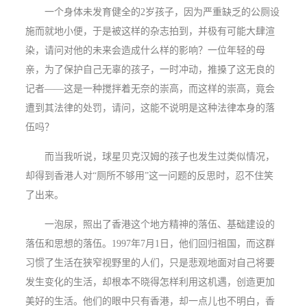
一个身体未发育健全的
2
岁孩子，因为严重缺乏的公厕设
施而就地小便，于是被这样的杂志拍到，并极有可能大肆渲
染，请问对他的未来会造成什么样的影响？一位年轻的母
亲，为了保护自己无辜的孩子，一时冲动，推搡了这无良的
记者——这是一种搅拌着无奈的崇高，而这样的崇高，竟会
遭到其法律的处罚，请问，这能不说明是这种法律本身的落
伍吗？
而当我听说，球星贝克汉姆的孩子也发生过类似情况，
却得到香港人对“厕所不够用”这一问题的反思时，忍不住笑
了出来。
一泡尿，照出了香港这个地方精神的落伍、基础建设的
落伍和思想的落伍。
1997
年
7
月
1
日，他们回归祖国，而这群
习惯了生活在狭窄视野里的人们，只是悲观地面对自己将要
发生变化的生活，却根本不晓得怎样利用这机遇，创造更加
美好的生活。他们的眼中只有香港，却一点儿也不明白，香