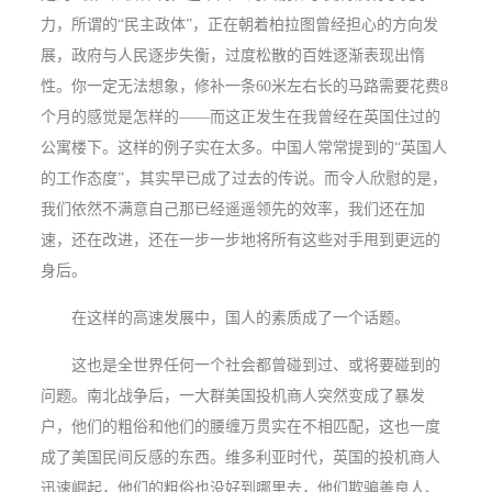
力，所谓的“民主政体”，正在朝着柏拉图曾经担心的方向发
展，政府与人民逐步失衡，过度松散的百姓逐渐表现出惰
性。你一定无法想象，修补一条
60
米左右长的马路需要花费
8
个月的感觉是怎样的——而这正发生在我曾经在英国住过的
公寓楼下。这样的例子实在太多。中国人常常提到的“英国人
的工作态度”，其实早已成了过去的传说。而令人欣慰的是，
我们依然不满意自己那已经遥遥领先的效率，我们还在加
速，还在改进，还在一步一步地将所有这些对手甩到更远的
身后。
在这样的高速发展中，国人的素质成了一个话题。
这也是全世界任何一个社会都曾碰到过、或将要碰到的
问题。南北战争后，一大群美国投机商人突然变成了暴发
户，他们的粗俗和他们的腰缠万贯实在不相匹配，这也一度
成了美国民间反感的东西。维多利亚时代，英国的投机商人
迅速崛起，他们的粗俗也没好到哪里去，他们欺骗善良人、