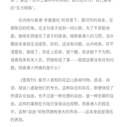
系”，是这个世界上最科学的体制，依然还以为，自己是唯一
的“东方明珠”。
在内地与香港“矛盾激化”的背景下，那可怜的母亲，在
那陈旧的旺角，无法为孩子找到一间公厕，为了不弄脏地
面，她用东西接住了孩子的尿液。按照香港人的习惯，当众
撒尿本身就无法接受，好的，这没有问题，从内地来，并不
清楚些，做错了，你走上前来，提个醒，告诉她下不为例，
或者找来有关人员，罚她些钱了事——我想这都没有任何问
题。而香港人所做的是什么？
《壹周刊》是尽人皆知的花边儿新闻刊物，造谣、诽
谤、胡说八道是他们的专长。这种杂志的存在，即便体现了
所谓言论自由，也不过是一种无德的自由，是一种无聊的自
由，这样的事物在大陆已渐渐淡出视野。而香港人的观念
中，这种“自由”却依然拥有很大的市场——这本身就是落伍
的表现。