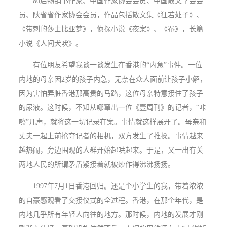
80
后畅销书作家、中国作家协会会员、中国散文学会会
员、陕省省作家协会会员，作品包括散文集《狂若处子》、
《带刺的莎士比亚梦》，侦探小说《夜案》、《罨》，长篇
小说《人间犬吠》。
有位朋友希望我谈一谈发生在香港的“内急”事件。一位
内地的母亲因
2
岁的孩子内急，无奈在众人面前让孩子小解，
因为害怕弄脏香港那高贵的马路，这位母亲特意接住了孩子
的尿液。这时候，不知从哪窜出一位《壹周刊》的记者，“咔
嚓”几声，就将这一切记录在案。事情就这样展开了。母亲和
丈夫一起上前抢夺记者的相机，双方发生了推搡。事情越来
越热闹，旁边围观的人群开始起哄起来。于是，又一出有关
两地人民的所谓矛盾紧接着就被炒作得沸沸扬扬。
1997
年
7
月
1
日香港回归。还是个小学生的我，带着浓浓
的自豪感观看了交接仪式的全过程。香港，在那个年代，是
内地几乎所有年轻人向往的地方。那时候，内地的发展才刚