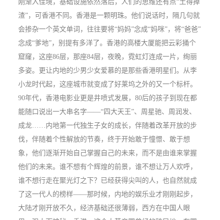
刚渐入佳境，基础设施依然落后，人们的思维还有点“土得掉
渣”，可香港不同。香港是一颗明珠。他们说话时，隔几句就
会掺杂一个英文单词，往往要将“妈妈”念成“妈咪”，将“爸爸”
念成“爹地”，别提有多洋了。香港的高楼大厦能把云彩捅个
窟窿，这座
86
层，那座
84
层，夜晚，霓虹灯连成一片，绚丽
多姿。更让内地的少男少女爱慕的是那些香港明星们。从李
小龙时代起，这座城市就变成了好莱坞之外的又一个标杆。
90
年代，香港电影业更是井喷式发展，
80
后的孩子到现在都
能随口说出一大串名字——“四大天王”、周星驰、周润发、
成龙……内地第一代独生子女的成长，伴随着改革开放的步
伐，伴随着个性解放的节奏，终于开始敢于憧憬、敢于想
象，他们逐渐开始自己掌握自己的未来，而不是由谁来掌握
他们的未来。谁不想有个辉煌的前景，谁不想让万人欢呼，
谁不想行走在聚光灯之下？已经获得尖叫的人，也自然就成
了这一代人的榜样——那时候，内地的娱乐业才刚刚起步，
大陆才刚开放不久，经济基础还很薄弱，西方在中国人眼