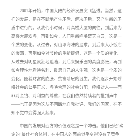
2001
年开始，中国大陆的经济发展突飞猛进。当然，这
样的发展，是在不断地产生矛盾、解决矛盾、又产生新的矛
盾中进行的。从我们小时候，对高楼大厦的向往，到后来为
高楼大厦欢呼，再到如今，人们重新呼唤蓝天白云，这是一
个质的变化。从过去，对山珍海味的追求，到后来大小饭店
的爆满，再到如今对节俭的重新提倡，这是一个质的变化。
从过去对明星疯狂地追随，到后来娱乐圈的高度膨胀，再到
如今理性地看待名利、反思自己的人生观，这也是一个质的
变化。随着财富的膨胀、贫富阶层的诞生，我们逐步开始呼
唤社会的公平正义，呼唤合理的社会分配，呼唤对人——而
非对金钱、对利益的尊重，在我们依然持续着的批判声中
——也正是因为这从不间断地自我批评，我们的国家，在不
知不觉中变得强大起来。
中国的发展对西方的价值观念是一个冲击。他们已经“确
定的”最佳社会体制，在中国人的面前似乎变得没有了竞争