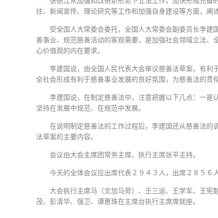
张德江从加强和改进新形势下立法工作，加快形成完备
往、新闻宣传、理论研究等工作和加强自身建设等方面，阐
受全国人大常委会委托，全国人大常委会副委员长李建
善事业、规范慈善活动的客观需要，是加强社会领域立法、
心价值观的内在要求。
李建国说，由全国人民代表大会审议慈善法草案，有利
全社会形成有利于慈善事业发展的良好氛围，为慈善法的贯
李建国说，在制定慈善法中，注意把握以下几点：一是
坚持在发展中规范、在规范中发展。
在说明制定慈善法的工作过程后，李建国还从慈善法的
法草案的主要内容。
会议由大会主席团常务主席、执行主席张平主持。
今天的全体会议应出席代表２９４３人，出席２８５６
大会执行主席马（文加马旁）、王三运、王学军、王宪
茂、彭清华、强卫、谭惠珠在主席台执行主席席就座。