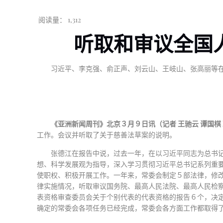
阅读量：
1,312
听取和审议全国
习近平、李克强、俞正声、刘云山、王岐山、张高丽等
《亚洲新闻周刊》北京３月９日讯（记者 王驰云 谭国棋
工作。会议并听取了关于慈善法草案的说明。
张德江在报告中说，过去一年，在以习近平同志为总书记
想、科学发展观为指导，深入学习贯彻习近平总书记系列重要
使职权、积极开展工作。一年来，常委会制定５部法律，修
律实施情况，听取审议国务院、最高人民法院、最高人民检
表资格审查委员会关于个别代表的代表资格的报告６个，决
确定的常委会各项任务已经完成，常委会各方面工作都取得