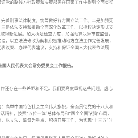
保证党的路线方针政策和决策部署在国家工作中得到全面贯彻
，完善刑事法律制度，统筹做好各方面立法工作。二是加强宪
。三是依法支持和推动全面深化改革工作。以授权决定形式支
上取得新进展。加大执法检查力度，加强预算决算审查监督，
建设，以立法法修改为契机积极推动地方立法工作完善发展，
代表议案、办理代表建议，支持和保证全国人大代表依法履
全国人民代表大会常务委员会工作报告。
工作还存在一些差距和不足。我们要高度重视这些问题，虚心
是：高举中国特色社会主义伟大旗帜，全面贯彻党的十八大和
精神，按照“五位一体”总体布局和“四个全面”战略布局，
，以立法、监督为重点，积极开展工作，为实现“十三五”时