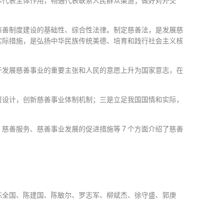
挥代表主体作用，畅通代表联系人民群众渠道；做好对外交
慈善制度建设的基础性、综合性法律。制定慈善法，是发展慈
实际措施，是弘扬中华民族传统美德、培育和践行社会主义核
于发展慈善事业的重要主张和人民的意愿上升为国家意志，在
层设计，创新慈善事业体制机制；三是立足我国国情和实际，
、慈善服务、慈善事业发展的促进措施等７个方面介绍了慈善
陈全国、陈建国、陈敏尔、罗志军、柳斌杰、徐守盛、郭庚