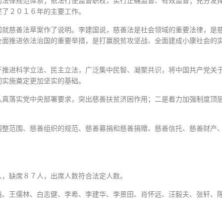
的法律规范体系；依法行使监督职权，实行正确监督、有效监督；充分发
述了２０１６年的主要工作。
国就慈善法草案作了说明。李建国说，慈善法是社会领域的重要法律，是
全面推进依法治国的重要举措，是打赢脱贫攻坚战、全面建成小康社会的
于推进科学立法、民主立法，广泛集中民智、凝聚共识，将中国共产党关
彻实施奠定更加坚实的基础。
认真落实党中央部署要求，突出慈善扶贫济困作用；二是着力加强制度顶
调整范围、慈善组织的规范、慈善募捐和慈善捐赠、慈善信托、慈善财产
人，缺席８７人，出席人数符合法定人数。
魁、王儒林、白志健、李希、李建华、李景田、肖怀远、汪毅夫、张轩、