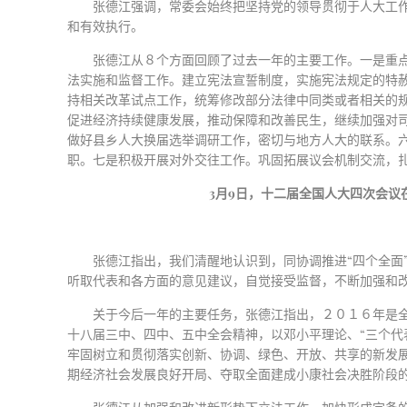
张德江强调，常委会始终把坚持党的领导贯彻于人大工
和有效执行。
张德江从８个方面回顾了过去一年的主要工作。一是重
法实施和监督工作。建立宪法宣誓制度，实施宪法规定的特
持相关改革试点工作，统筹修改部分法律中同类或者相关的规
促进经济持续健康发展，推动保障和改善民生，继续加强对
做好县乡人大换届选举调研工作，密切与地方人大的联系。
职。七是积极开展对外交往工作。巩固拓展议会机制交流，
3
月
9
日，十二届全国人大四次会议
张德江指出，我们清醒地认识到，同协调推进“四个全面
听取代表和各方面的意见建议，自觉接受监督，不断加强和
关于今后一年的主要任务，张德江指出，２０１６年是
十八届三中、四中、五中全会精神，以邓小平理论、“三个代
牢固树立和贯彻落实创新、协调、绿色、开放、共享的新发展
期经济社会发展良好开局、夺取全面建成小康社会决胜阶段