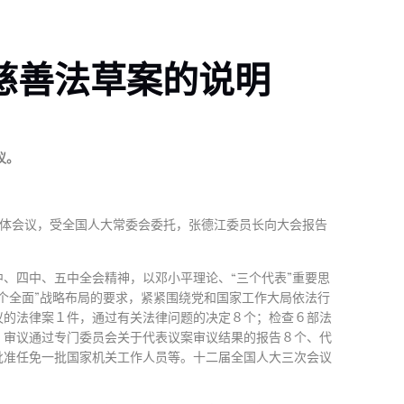
慈善法草案的说明
议。
体会议，受全国人大常委会委托，张德江委员长向大会报告
、四中、五中全会精神，以邓小平理论、“三个代表”重要思
个全面”战略布局的要求，紧紧围绕党和国家工作大局依法行
议的法律案１件，通过有关法律问题的决定８个；检查６部法
；审议通过专门委员会关于代表议案审议结果的报告８个、代
批准任免一批国家机关工作人员等。十二届全国人大三次会议