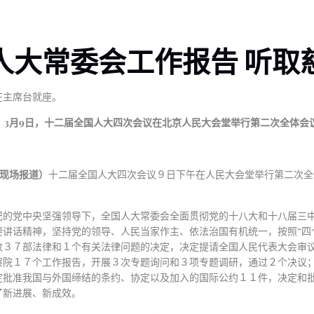
人大常委会工作报告 听取
在主席台就座。
3
月
9
日，十二届全国人大四次会议在北京人民大会堂举行第二次全体会
 现场报道）
十二届全国人大四次会议９日下午在人民大会堂举行第二次全
的党中央坚强领导下，全国人大常委会全面贯彻党的十八大和十八届三中
讲话精神，坚持党的领导、人民当家作主、依法治国有机统一，按照“四
改３７部法律和１个有关法律问题的决定，决定提请全国人民代表大会审
察院１７个工作报告，开展３次专题询问和３项专题调研，通过２个决议
定批准我国与外国缔结的条约、协定以及加入的国际公约１１件，决定和
了新进展、新成效。