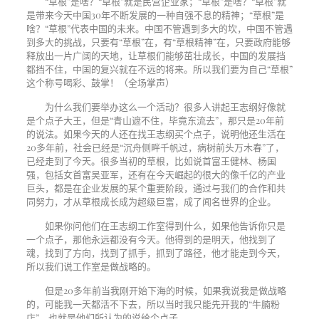
“草根”是啥？“草根”就是民营企业家；“草根”是啥？“草根”就
是带来今天中国
30
年不断发展的一种自强不息的精神；“草根”是
啥？“草根”代表中国的未来。中国不管遇到多大的坎，中国不管遇
到多大的挑战，只要有“草根”在，有“草根精神”在，只要政府能够
释放出一片广阔的天地，让草根们能够茁壮成长，中国的发展挡
都挡不住，中国的复兴就在不远的将来。所以我们要为自己“草根”
这个称号喝彩、鼓掌！（全场掌声）
为什么我们要举办这么一个活动？很多人讲起王志纲好像就
是个点子大王，但是“青山遮不住，毕竟东流去”，那只是
20
年前
的说法。如果今天的人还在找王志纲买个点子，说明他还生活在
20
多年前，社会已经是“沉舟侧畔千帆过，病树前头万木春”了，
已经走到了今天。很多当初的草根，比如说首富王健林、杨国
强，包括女首富吴亚军，还有在今天崛起的很大的像千亿的产业
巨头，都是在企业发展的某个重要阶段，通过与我们的合作和共
同努力，才从草根成长成为超级巨富，成了闻名世界的企业。
如果你问他们在王志纲工作室得到什么，如果他告诉你只是
一个点子，那他永远都没有今天。他得到的是明天，他找到了
魂，找到了方向，找到了抓手，抓到了路径，他才能走到今天，
所以我们说工作室是做战略的。
但是
20
多年前当我刚开始下海的时候，如果我说我是做战略
的，可能我一天都活不下去，所以当时我只能先开我的“牛腩粉
店”，也就是他们所认为的说给个点子。