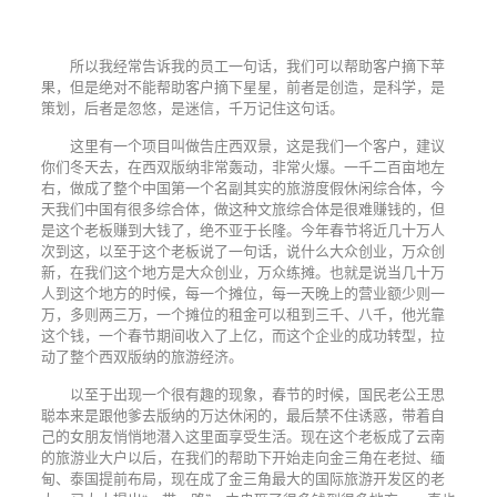
所以我经常告诉我的员工一句话，我们可以帮助客户摘下苹
果，但是绝对不能帮助客户摘下星星，前者是创造，是科学，是
策划，后者是忽悠，是迷信，千万记住这句话。
这里有一个项目叫做告庄西双景，这是我们一个客户，建议
你们冬天去，在西双版纳非常轰动，非常火爆。一千二百亩地左
右，做成了整个中国第一个名副其实的旅游度假休闲综合体，今
天我们中国有很多综合体，做这种文旅综合体是很难赚钱的，但
是这个老板赚到大钱了，绝不亚于长隆。今年春节将近几十万人
次到这，以至于这个老板说了一句话，说什么大众创业，万众创
新，在我们这个地方是大众创业，万众练摊。也就是说当几十万
人到这个地方的时候，每一个摊位，每一天晚上的营业额少则一
万，多则两三万，一个摊位的租金可以租到三千、八千，他光靠
这个钱，一个春节期间收入了上亿，而这个企业的成功转型，拉
动了整个西双版纳的旅游经济。
以至于出现一个很有趣的现象，春节的时候，国民老公王思
聪本来是跟他爹去版纳的万达休闲的，最后禁不住诱惑，带着自
己的女朋友悄悄地潜入这里面享受生活。现在这个老板成了云南
的旅游业大户以后，在我们的帮助下开始走向金三角在老挝、缅
甸、泰国提前布局，现在成了金三角最大的国际旅游开发区的老