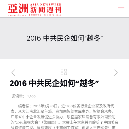
2016 中共民企如何“越冬”
2016 中共民企如何“越冬”
阅读量：
1,209
编者按：
2016
年
3
月
20
日，近
1200
位各行业企业家及政府代
表，从大江南北汇聚羊城，参加由智纲智库主办、智纲会承办，
广东省中小企业发展促进会协办，乐宜嘉家居设备有限公司赞助
的“
2016
草根大会”（第四届）。大会上午大家共同聆听了中国著名
战略咨询专家、智纲智库（王志纲工作室）创始人王志纲先生带