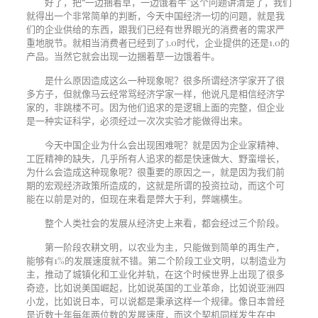
好了，把“一边捆着草，一边饿着牛”这个问题讲清楚了，我们
就得出一个非常简单的判断，今天中国经济一切的问题，就是我
们的企业供给的东西，跟我们已经有世界眼光的消费者的需求严
重地脱节。就相当消费者已经到了
3.0
时代，企业提供的还是
1.0
的
产品。当然它就会出现一边捆着草一边饿着牛。
是什么原因造成这么一种现象呢？很多所谓经济学家开了很
多方子，但就像马云经常骂经济学家一样，他说凡是相信经济学
家的，非跳楼不可。因为他们追求的是逻辑上面的完整，但企业
是一种实证科学，必须经过一次次实验才能做得出来。
今天中国企业为什么会出现困难呢？就是因为企业家精神、
工匠精神的缺失，几乎所有人追求的都是快速做大、野蛮增长，
为什么会造成这种现象呢？很重要的原因之一，就是因为我们前
期的宏观经济政策所造成的，这就是所谓的投资拉动，而这个可
能在以前是对的，但现在来看是弊大于利，弊端横生。
整个人类社会的发展从经济史上来看，都会经过三个阶段。
第一阶段农耕文明，以农业为主，只能做到简单的再生产，
能够有
1%
的发展速度就不错。第二个阶段工业文明，以制造业为
主，推动了城镇化和工业化并轨，在这个时候世界上出现了很多
奇迹，比如说美国崛起，比如说英国的工业革命，比如说亚洲四
小龙，比如说日本，可以说都是秉承这样一个规律。像日本曾经
是近数十年每年两位数的发展速度，而这个契机同样发生在中