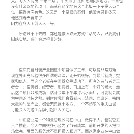
大。习大大提出“一带一路”，中央砸了很多钱到很多地方，一直也
没有什么落地的项目，而就在这个地方这个老板一下子投入
50
个
亿，搞得有声有色。这又是一个草根的案例，他没有感到冬天，
他感到春天要来了，
因为在冬天面前人人平等。
所谓过不下去的，都还是按照昨天方式生活的人，只要我们
脚踏实地，我们会过得非常好。
重庆尚盟时装产业园这个项目做了三年，可以说非常艰难，
现在外面充斥着很多所谓的众筹，刚开始很好，到最后就成了冤
家和仇人。而这个老板在中国做众筹成功了，所有的参与者是三
者合一：投资者，经营者，消费者，再加上有一个好的老大，最
后这个项目非常成功，估计今年下半年浮出水面后，可能就会成
为中国的时装之都。到时候我们会看到来自法国、西班牙、韩国
大批的时装产业，都会聚集这个地方，一个不起眼的重庆山城，
可能会因为这个品牌引起世人关注。
中正物业是一个物业管理公司在中山，做得不大，也就管五
六个楼盘。今天中国很多小区为了节省成本，前期开发的人把市
场做完，后面的服务就不愿再投入跟进了。而这家企业在中山做