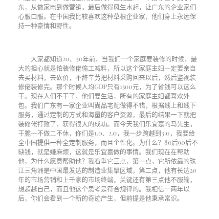
东，从做家电到做营销，最后做得风生水起，让广东的企业家们
心服口服。在中国我比较喜欢这种草根企业家，他们身上永远保
持一种豪情和野性。
大家都知道
20
、
30
年前，当我们一个家庭要装修的时候，最
大的担心就是怕装修佬偷工减料，所以这个家庭主妇一定要亲自
去买材料，去砍价，不辞辛劳把材料采购回来以后，然后监视装
修佬装修完。那个时候人均
GDP
只有
1500
元，为了省钱可以这么
干。现在人们不干了，他们要生活，所有的家庭主妇都喜欢外
包。我们广东有一家企业叫尚品宅配做得不错，根据线上和线下
服务，通过定制的方式和海量的客户资源，最后的结果一下就把
装修佬打败了，获得很大的成功。而今天我们乐宜嘉的马先生，
干脆一不做二不休，你们是
1.0
、
2.0
，我一步跨越到
3.0
，我要给
全中国提供一种全定制服务，而且个性化。为什么？
80
后
90
后不
缺钱，就是嫌麻烦，这就是乐宜嘉做的事情。我们现在在帮助
他，为什么愿意帮助他？我看重它三点，第一点，它所依靠的珠
江三角洲是中国最发达的制造业集聚区域，第二点，他有长达
20
年的市场营销和上千家的市场终端，关键还有第三点他不服输，
想超越自己，而且他这个思考是符合规律的。我相信一两年以
后，你们会看到一个新的奇迹产生，但前提是他秉承常识。