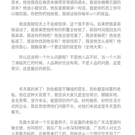
资本，他说我现在做资本做得非常顺风顺水，我说你做哪方面的
资本？他说小额信贷。他反复跟我讲一句话，我是你的员工你可
以相信我，你把你的钱给我，我保证给你每年
30%
的收益。
我说我相信天上不会掉馅饼，这个我不参与。后来把我弟弟
给说动了，我弟弟把他所有的积蓄全给他了。前段时间我回去问
我弟弟，我说你的钱呢？他说全部完蛋了，我说老板呢？他说老
板逃了，我说你找到他没有？他说找到了，我说他怎么说呢？他
说你放心，我翻身第一个要还钱的就是你（全场大笑）。
所以这说明一个什么问题呢？不是他人品不好，当一个人到
了濒临死亡的时候，人品再好也没有用，不是人品的问题，这是
常识，这是最后的疯狂。
冬天真的来了！到处都是不赚钱的营生，到处都是闲置的老
板。但在这种大背景下，我告诉大家凡是坚信常识，脚踏实地，
身无旁鹜、坚守本业，能提供好的产品、好的服务、好的生活方
式的企业，我反而觉得他们问题不大，对他们来说这是冬天里的
春天。
先跟大家讲一个乐宜嘉例子。乐宜嘉的老板在广东话里面叫
做北佬，也叫捞仔，我在广东
30
年深刻地知道，广东的人对北方
人是看不起的，北佬是来打工的，但就这么一个捞仔空手到了广