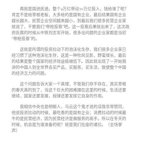
再就是国进民退。整个
4
万亿带动
30
万亿投入，钱给谁了呢？
肯定不是给草根老板，大多给的是国有企业，最后结果国有企业
越长越大，民营企业空间越来越小，到最后我们很多民营企业家
就说了，干脆我们“带枪投靠”吧。这一投靠后果就出来了，这次政
府反腐的时候从中铁刘志军开始，很多出问题的企业家都是当初
“带枪投靠”的。
这就是所谓的投资拉动下的泡沫化生存，我们很多企业家已
经习惯了这种泡沫化生存，这是一种吹风见影、野蛮增长，最后
的结果是整个国家的经济效益极端低下。因此就出现了一开始我
讲的中国人到全世界去买产品，买服务，买生活，致使整个中国
的经济乏力的问题。
这个问题告诉大家一个真理，不管我们存不存在，其实草根
的春天真的到了，当这个巨大的困难摆在这里的时候，生活还要
继续，国家还要发展，规律还要发挥它自身的作用。
我相信中央也是明眼人，马云这个鬼才说的话我非常赞同，
他说投资拉动的时候，最吃香的是国有企业；消费拉动的时候最
牛的是民营经济，因为民营经济是做服务的高手。所以在冬天的
时候，机会是为谁准备的呢？就是我们在座的诸位。（全场掌
声）