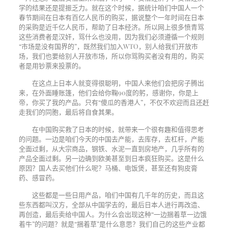
学的结果还是提振乏力。就在这个时候，据统计咱们中国人一个
春节期间在日本有百亿人民币的购买，据说整个一年时间在日本
的采购是近千亿人民币，帮助了日本经济。所以网上很多愤青骂
这些消费者是汉奸，骂什么也没用，因为我们必须遵循一个规则
“市场是没有国界的”，既然我们加入
WTO
，别人给我们开放市
场，我们也要给别人开放市场，所以你骂购买者没有用的，购买
者是用钞票来投票的。
在这点上日本人就变得很聪明，中国人来他们会把房子腾出
来，在外面睡账篷，他们会给你鞠
90
度的躬，感谢你，你是上
帝，你买了我的产品。只有“傻瓜的香港人”，不仅不欢迎而且还赶
走我们的同胞，最后将自食其果。
在中国购买救了日本的时候，就带来一个很有趣和值得思考
的问题。一边是咱们今天的中国去产能，去库存，去杠杆，产能
全面过剩，从大宗商品，钢铁、水泥一直到房地产，几乎所有的
产品全面过剩。另一边确到欧美甚至到日本疯狂购买。这是什么
原因？国人去买他们什么呢？马桶、电饭煲，甚至还有狗皮膏
药、感冒药。
这些都是一些日用产品，咱们中国有几千年的历史，而且这
些东西都叫汉方，全部从中国学去的，最后日本人进行再改造、
再创造，最后卖给中国人。为什么会出现这种“一边捆着草一边饿
着牛”的问题？就是“捆着草”是什么意思？我们自己的这些产业都