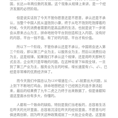
国，长达
20
年两位数的发展。这个现象从规律上来讲，是一个经
济发展的必然阶段。
但是说实话到了今天不管你愿意还是不愿意，承认还是不承
认，当整个中国人民从温饱到小康，终于从吃不饱到吃饱撑着的
时候，今天的消费者需要的是高品质的生活，也就是说下一步将
会从原来占山为王，拼命地抢夺平台到创造和注入内容。没有好
的内容，平台一钱不值，有了好的内容，平台才有价值。
所以下一个阶段，不管你承认还是不承认，中国将会进入第
三个阶段，即以第三产业为主，以服务业为主，然后以消费拉动
为主，这是规律。如果我们不承认这个规律，还是用昨天那种方
式去活，企业死只是早晚的问题。在这种背景下纵观全球，一旦
到了第三产业为主，服务业为主的时候，增长速度有
3%
、
4%
，已
经是非常棒的优质经济体了。
而今天我们中国总认为
GDP
增速在
3%
、
4%
就要出大问题，从
上到下不断地打鸡血，拼命地想把这个已经困乏的选手激活起
来，最后的结果费了九牛二虎之力终于出来数据了，但是谁都知
道这里面水份有多大，你懂的。
人都有一个致命的缺陷，特别是我们当老板的，总容易生活
在昨天的光环里面，总容易沉浸在昨天的经验里面，不愿意与时
俱进再创新，因为昨天这种政策成就了一大批企业奇迹。这里面