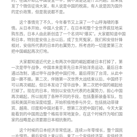
发了个微信征询大家，有人说是中国的税高，有人说是因为国外
的定价政策，但是我说都不是。
这个事情完了不久，今年春节又上演了一个山呼海啸的事
情。从日本开始，中国人全疯了，在日本和整个全世界疯狂地采
购东西，日本人由此新创造了一个名词叫“爆买”。大家都知道中国
和日本，特别是安倍上台以后，成了生死冤家，我们和安倍针锋
相对，安倍所代表的日本的右翼势力，所考虑的一切是要第三次
把中国崛起再次打垮。
大家都知道近代史上有两次中国的崛起都被日本打掉了，第
一次是甲午战争，中国本来是率先日本开始洋务运动，最后日本
通过改制，通过甲午战争把中国打垮，最后得到了台湾，从此中
国一蹶不振。第二次，伴随第一次世界大战结束以后，中国终于
可以再次崛起，但日本发动了侵华战争，第二次把中国的崛起给
打掉了。现在的日本，特别以安倍为代表的右翼势力，担心中国
再次崛起，所以就用了各种不同的手段，包括重新装备军队，包
括和美国开始深度结盟，开始积极地参与外交，包括挑动菲律
宾、越南、印度和中国对着干，想第三次把中国打掉。今天大家
能看到的中国周边整个格局非常地复杂，在这个时候作为咱们国
家的战略是必须要跟日本相抗衡的。
这个时候的日本经济非常低迷，连续
20
年零增长，整个国民
一片惶恐。最后安倍上来以后，来了一个安倍经济学，安倍经济