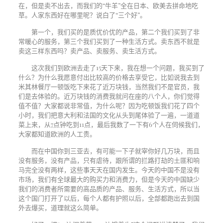
在，但是卖不出去，而我们的“牛羊”全在日本、欧美去拼命地吃
草。人家东西好在哪里呢？说白了“三个好”。
第一个，我们买的是质优价优的产品，第二个我们买到了非
常暖心的服务，第三个我们买到了一种生活方式。卖东西不就是
卖这三样东西吗？卖产品、卖服务、卖生活方式。
这次我们到欧洲去走了
15
天下来，我在想一个问题，我买到了
什么？为什么我愿意付出比较高的价格去享受它，比如说我去到
米其林餐厅一顿饭吃下来花了近万块钱，当然我们不是官员，我
们是去体验的。近万块钱的消费我就问在座的八个人，你们觉得
值不值？大家都说非常值，为什么呢？因为吃顿饭我们花了四个
小时，我们把意大利和法国的文化从头到尾体验了一遍，一道道
菜上来，从
7
点钟吃到
11
点，最后我数了一下有
6
个人在伺候我们，
大家都知道欧洲的人工贵。
而在中国你到三亚去，有可能一下子就宰你好几万块，而且
没有服务，没有产品，只有虐待，跟所谓的拦路打劫的土匪和响
马完全没有两样，这些事天天在国内发生。今天的中国不是没有
市场，我们有全球最大的购买力和消费力，但是今天的中国缺少
我们的消费者所需要的高品质的产品、服务、生活方式，所以当
这个国门打开了以后，每个人都有护照以后，全部都跑出去到国
外去爆买，道理就这么简单。