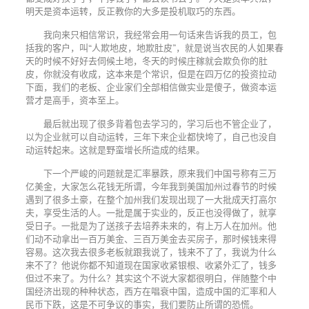
明天是资本运转，反正教你的大多是投机取巧的东西。
我向来只相信常识，我经常会用一句话来告诉我的员工，包
括我的客户，叫“人欺地皮，地欺肚皮”，就是说当农民的人如果春
天的时候不好好去伺候土地，冬天的时候庄稼就会欺负你的肚
皮，你就没有收成，这本来是个常识，但是在四万亿的投资拉动
下面，我们的老板、企业家们全部相信做实业是傻子，做资本运
营才是高手，资本至上。
最后就出现了很多背着包去学习的，学习后也不管企业了，
以为企业就可以自动运转，三年下来企业都快垮了，自己也没自
动运转起来。这就是野蛮增长所造成的结果。
下一个严峻的问题就是汇率暴跌，原来我们中国号称有三万
亿美金，大家怎么花钱无所谓，今年我到美国加州过春节的时候
遇到了很多土豪，在整个加州我们发现出现了一大批成天打高尔
夫，享受生活的人。一批是属于实业的，反正也没得做了，就享
受日子。一批是为了送孩子去培养未来的，有上万人在加州。他
们动不动拿出一百万美金、三百万美金去买房子，那时候钱来得
容易。这次我去很多老板就跟我说了，钱来不了了，我说为什么
来不了？他说你都不知道现在国家收紧银根、收紧外汇了，钱多
但过不来了。为什么？其实这个不说大家都很明白，伴随整个中
国经济出现的种种状态，西方在唱衰中国，造成中国的汇率和人
民币下跌，这是不可争议的事实，我们要防止所谓的恐慌。