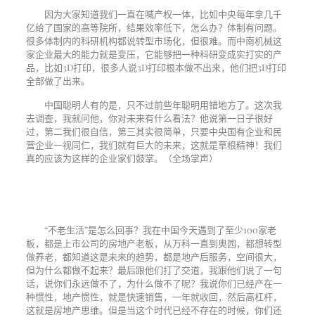
因为大家知道我们一直在喊产权一体，比如中央每年拿几千
亿给了国家的高等院所，结果效率低下，怎么办？体制有问题。
很多体制内的科研机构都说转型市场化，但很难。而中南机械这
家企业最大的能力就是变压，它能够把一种科研变成实打实的产
品，比如
3D
打印，很多人说
3D
打印根本做不出来，他们把
3D
打印
全部做了出来。
中国聪明人有的是，只不过前些年聪明用错地方了。这次我
去调查，我就问他，你对未来有什么看法？他说第一日子很好
过，第二我们很自信，第三其实很简单，只要中央国有企业和民
营企业一视同仁，我们就有巨大的未来，这就是草根精神！我们
真的应该为这样的企业家们鼓掌。（全场掌声）
“不老生活”是怎么回事？我在中国今天遇到了至少
100
家老
板，都是上市公司的房地产老板，从万科一直到奥园，都想转型
做养老，都知道这是未来的趋势，都是地产后服务，空间很大，
但为什么都做不起来？最后跟他们打了交道，我跟他们说了一句
话，说你们永远做不了，为什么做不了呢？我说你们已经产在一
种惯性，地产惯性，就是快速销售，一年就收回，然后高杠杆，
这就是房地产思维。但是当这个时代已经不存在的时候，你们还