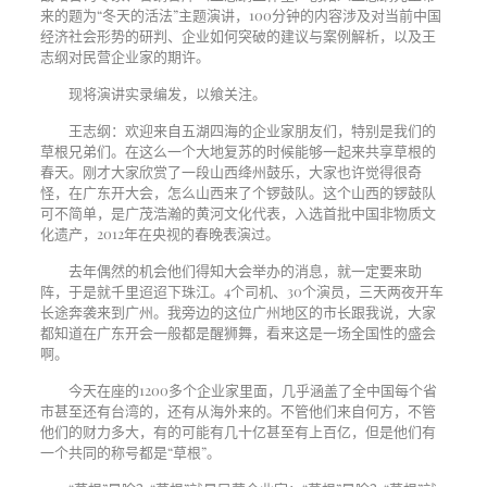
来的题为“冬天的活法”主题演讲，
100
分钟的内容涉及对当前中国
经济社会形势的研判、企业如何突破的建议与案例解析，以及王
志纲对民营企业家的期许。
现将演讲实录编发，以飨关注。
王志纲：欢迎来自五湖四海的企业家朋友们，特别是我们的
草根兄弟们。在这么一个大地复苏的时候能够一起来共享草根的
春天。刚才大家欣赏了一段山西绛州鼓乐，大家也许觉得很奇
怪，在广东开大会，怎么山西来了个锣鼓队。这个山西的锣鼓队
可不简单，是广茂浩瀚的黄河文化代表，入选首批中国非物质文
化遗产，
2012
年在央视的春晚表演过。
去年偶然的机会他们得知大会举办的消息，就一定要来助
阵，于是就千里迢迢下珠江。
4
个司机、
30
个演员，三天两夜开车
长途奔袭来到广州。我旁边的这位广州地区的市长跟我说，大家
都知道在广东开会一般都是醒狮舞，看来这是一场全国性的盛会
啊。
今天在座的
1200
多个企业家里面，几乎涵盖了全中国每个省
市甚至还有台湾的，还有从海外来的。不管他们来自何方，不管
他们的财力多大，有的可能有几十亿甚至有上百亿，但是他们有
一个共同的称号都是“草根”。