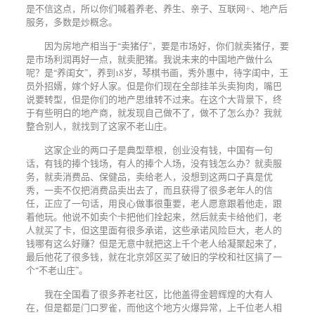
是不信这点，所以你们喊着养老、养生、亲子、互联网
+
、地产后
服务，多数是炒概念。
因为房地产相当于“卖猪仔”，要是市场好，你们就卖猪仔，要
是市场利润再好一点，就卖肥猪。我说未来的中国地产做什么
呢？是“养闺女”，养到
18
岁，琴棋书画，秀外惠中，待字闺中，王
员外招婿，嫁个好人家。但是你们现在全部挂羊头卖狗肉，嘴巴
说要转型，但是你们的地产思维转不过来。在这个大背景下，终
于有些明白的地产商，就发现自己做不了，做不了怎么办？我就
整合别人，就找到了这家不老山庄。
这家企业的两口子是典型草根，创业没有钱，中国有一句
话，有钱的捧个钱场，有人的捧个人场，没有钱怎么办？就卖服
务，就卖消费品、保健品，卖给老人，没想到这两口子真是优
秀，一卖不仅把消费品卖出去了，而且获得了很多老年人的信
任，正应了一句话，用良心做事很重要，老人愿意跟着他走，跟
着他玩。他说不如卖个卡把他们拴起来，然后就卖卡给他们，老
人就买了卡，但这里面有很多承诺，这些承诺风险巨大，老人的
钱哪有这么好赚？但是无意中就把这上千个老人给凝聚起来了，
最后他花了很多钱，就在北京郊区买了破旧的学校和社区搞了一
个“不老山庄”。
我在全国看了很多养老社区，比他盖得金碧辉煌的大有人
在，但是都是门口罗雀，而他这个地方火爆异常，上千位老人相