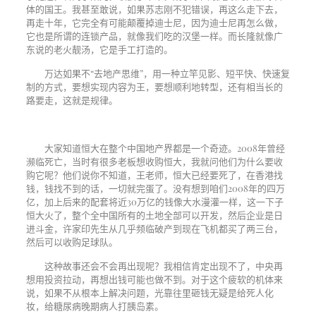
体的国王。我甚至敢说，如果苏志刚不犯错误，再这么走下去，
再走十年，它完全有可能颠覆掉迪士尼，因为迪士尼再怎么做，
它也是所谓的连锁产品，就像我们吃的汉堡一样。而长隆就像广
东说的老火靓汤，它是手工打造的。
万达如果不“去地产思维”，用一种立竿见影、短平快、快速复
制的方式，要想实现内容为王，要想顺利地转型，还有相当长的
路要走，这就是规律。
大家知道恒大在整个中国地产界都是一个奇迹。
2008
年曾经
濒临死亡，当时有很多老板想收购恒大，我就问他们为什么要收
购它呢？他们说你不知道，王老师，恒大已经要死了，在香港找
钱，钱找不到的话，一切就完蛋了。没有想到咱们
2008
年的四万
亿，加上后来的配套将近
30
万亿的钱像大水漫灌一样，这一下子
恒大火了，整个全中国所有的土地全部可以开发，然后企业是日
进斗金，许家印先生从几乎频临破产到现在飞机都买了两三台，
然后可以收购足球队。
这种故事还会不会再出现呢？我相信肯定出现不了，中央再
想用投资拉动，再想出钱可能也做不到。对于这个疲软的机体来
说，如果不从根本上解决问题，光靠往里砸钱无疑是给死人化
妆，给糖尿病晚期病人打胰岛素。