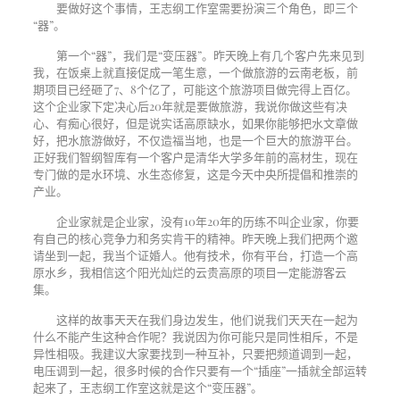
要做好这个事情，王志纲工作室需要扮演三个角色，即三个
“器”。
第一个“器”，我们是“变压器”。昨天晚上有几个客户先来见到
我，在饭桌上就直接促成一笔生意，一个做旅游的云南老板，前
期项目已经砸了
7
、
8
个亿了，可能这个旅游项目做完得上百亿。
这个企业家下定决心后
20
年就是要做旅游，我说你做这些有决
心、有痴心很好，但是说实话高原缺水，如果你能够把水文章做
好，把水旅游做好，不仅造福当地，也是一个巨大的旅游平台。
正好我们智纲智库有一个客户是清华大学多年前的高材生，现在
专门做的是水环境、水生态修复，这是今天中央所提倡和推崇的
产业。
企业家就是企业家，没有
10
年
20
年的历练不叫企业家，你要
有自己的核心竞争力和务实肯干的精神。昨天晚上我们把两个邀
请坐到一起，我当个证婚人。他有技术，你有平台，打造一个高
原水乡，我相信这个阳光灿烂的云贵高原的项目一定能游客云
集。
这样的故事天天在我们身边发生，他们说我们天天在一起为
什么不能产生这种合作呢？我说因为你可能只是同性相斥，不是
异性相吸。我建议大家要找到一种互补，只要把频道调到一起，
电压调到一起，很多时候的合作只要有一个“插座”一插就全部运转
起来了，王志纲工作室这就是这个“变压器”。