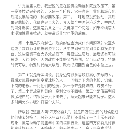
讲完这些以后，我想说的是在投资拉动这种既定政策下，第
一投资拉动是必须的，这是一个阶段，它是高速工业化和城市化
后期发展阶段的一种必要政策。第二，一味地靠投资拉动，其后
果是悲惨的，代价也是巨大的，今天整个中国经济乏力，中国人
到国外爆买，这就是后果之一。关键第三个问题，如果继续靠大
水漫灌性投资拉动，就会造成非常严重的后果。
第一个后果政府越位。政府越位会造成什么问题呢？它至少
造成了数以万计的投融资平台，从中央到省到地到县都有投资平
台，这些投资平台大多效益低下，容易滋生腐败，最后还有可能
形成巨大的债务。因为政府不能够又当裁判，又当运动员，特殊
时代可以，特殊时代结束以后，政府必须回到自己的本位上去。
第二个就是野蛮增长。我身边有很多喜欢打高尔夫球的人，
最后发现最有时间享受球场的人，一问都是下岗的老板，记住，
下岗的老板。一问他们的经历，第一原来是倒煤的，煤炭不行
了，第二个是放高利贷的，高利贷收不回钱，第三个是借高利贷
做房地产的，结果房子卖不出去了，每天起来只能看房子。这么
多时间怎么办呢？打高尔夫球。
所以我把这批人叫“四万亿婴儿”，就是四万亿投资的时候造成
他们钱太好挣了。另外这些四万亿婴儿还造成了一个非常有趣的
现象，就是拉动了前些年中国的培训行业，这些四万亿婴儿好像
都变成好孩子了，不挣钱了，都去读书去了。今天是资本兵法，