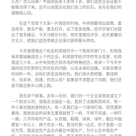
么办？怎么回事？中国到底走不走得下去，我们这些企业还能不
能够活得下来。这可以说是压在我们身上的巨石，充斥在我们的
眉眼和心间。
在这个背景下大家一片惶恐的时候，中央频繁地出政策，要
去库存，要去产能，要去杠杆，出了很多政策。经济学家们也提
出了很多建议，今天马歇尔计划，明天里根经济学，后天要撒切
尔主义，把我们这些草根企业家们搞得晕头转向。
今天我想借这个机会利用我作为一个智库的掌门人，利用我
每年要接触成百上千的企业，利用我学经济学的专业背景，利用
我这几十年，从中央到地方到市场的特殊经历，来讲一下今天中
国的经济形势和它所存在的问题，以及未来的出路。大家多费点
时间听一听，对你们肯定会有好处。我们讲大势把握，要找明
天、找未来、找魂，你怎么找？如果说不清楚这个问题，我们还
是可能在断头公路上跑。
我先讲个故事。去年
10
月份，我们的一个企业家朋友成立了
一个航空公司，请我去法国走一走。我到了法国和西班牙，有一
件小事对我刺激特别大。有一天我们去一个球场打球，突然遇到
暴雨，我就到会所闲来无事我就转了一转，不转不知道，一转吓
一跳，几乎所有的产品，从衣服、鞋帽、球具、球杆，都比中国
便宜一半以上，牌子完全一样。我当时我一边买，肚子里面一边
在咒骂，我说这些产品也许都在中国生产，为什么在中国生产
的，在国外却比中国便宜一半，搞不清楚这是什么问题。后来我