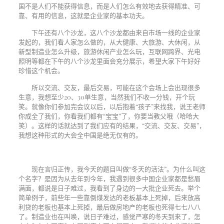
国不是人们不能获得信息，而是人们怎么有效地去获得精准、可
靠、有用的信息，这就是企业家的基本功夫。
下午还有八个沙龙，这八个沙龙都由来自市场一线的企业家
发起的，我们看人家怎么做的，从大健康、大旅游、大休闲，从
新型制造业怎么升级，旅游休闲产业怎么玩，互联网跨界、光电
照明等都在下午的八个沙龙里面会充分展示，希望大家下午好好
珍惜这个机会。
所以交流、交友，最后交易，可能在这个会场上会出现很多
生意，我想至少
20
、
30
单生意，当然我们不收一分钱，开个玩
笑。就像你们参加完会议以后，以后抱着“孩子”来找我，说王老师
你成全了我们，你看我们都有“宝宝”了，你要当教父哦（哈哈大
笑）。这样的话就达到了我们应有的结果，“交流、交友、交易”，
我想这种形式的大会全中国是绝无仅有的。
现在言归正传，我今天的题目叫做“冬天的活法”。为什么叫这
个名字？是因为从去年到今年，我遇到很多中国企业家都是愁眉
满面，都说是日子难过，我看到了身边的一大批企业死去。举个
简单例子，前些年一些靠倒煤发达的老板基本上死掉，后来放高
利贷的老板也基本上死掉，最后做房地产的老板也死得七七八八
了。制造业也在叫唤，说日子难过，感觉严寒的冬天到来了，怎