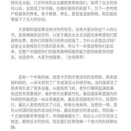
得风生水起，几乎所有的业主都愿意帮助他们，取得了业主的信
任以后，全部成了好邻居。在做好服务的前提下，为下一步的地
产和服务的养老、亲子教育、养生，甚至是连锁购物、购买服务
等留下了巨大的空间。
大家都知道如果没有对你的信任，没有大家对你这个人的认
可，是很难做到这些的，以至于最后业主主动提出来希望他们提
高物业费，说你们的服务已经绝对超值了，为什么还是这点钱？
这家企业我相信它代表的是未来，所以下一步我会帮你们走出
来，在整个中国把你们的服务精神和服务能力提供给更多的朋
友，创造条件，大家为他鼓掌。（全场掌声）
还有一个中南机械，就是今天刚才我讲到的发明家，原来是
搞科研的，
30
多年前到了广东老家后从科研开始。当时国家花了
很多钱引进了很多设备，从舰船到飞机，老外们赚得盆满钵满，
但这些东西要维护，维护老外还要敲竹杠。最后国家希望国内的
科研院所能把这一块业务做起来，最后发现国有的不行，民营的
行，最后人家把肉吃完了以后，啃骨头他来啃，没想到一啃，首
先从所谓的轮船的发动机开始，最后到航空的发动机，然后每一
个方面他都非常地能干，市场越做越大了。现在从
3D
打印到军工
制造，都有巨大的空间，现在我们在帮他做一个很大的科技孵化
器。