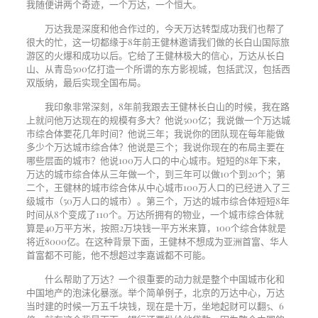
我随便讲两个奇迹，一个万达，一个恒大。
万达我是深度和他合作过的，今天万达转型成功我们也帮了
很大的忙，这一切都缘于
8
年前王健林邀请我们做的长白山国际旅
游区的火爆和成功以后。它给了王健林极大的信心，万达从长白
山、从青岛
500
亿打造一个所谓的东方影视城，包括武汉，包括西
双版纳，最后实现全国布局。
我印象非常深刻，
8
年前我跟去王健林长白山的时候，我在路
上就问他万达现在的规模有多大？他说
500
亿；我说做一个万达城
市综合体要花几年时间？他说三年；我说你的团队现在每年能做
多少个万达城市综合体？他说是三个；我说你现在的布局主要在
哪些层面的城市？他说
100
万人口的中心城市。短短的
8
年下来，
万达的城市综合体从三年做一个，到三年可以做
10
个到
20
个；第
二个，王健林的城市综合体从中心城市
100
万人口的已经进入了三
级城市（
50
万人口的城市）。第三个，万达的城市综合体短短
8
年
时间从
8
个变成了
110
个。万达所拥有的物业，一个城市综合体就
算是
40
万平方米，按照
2
万块钱一平方米来算，
100
个综合体就是
将近
8000
亿。在这种背景下面，王健林不想成为亚洲首富、华人
首富都不可能，他不想超过李嘉诚都不可能。
什么帮助了万达？一个很重要的动力就是整个中国城市化和
中国地产的泡沫化暴涨。举个简单例子，北京的万达中心，万达
当时建的时候一万五千块钱，现在是十万，坐地起财可以翻
5
、
6