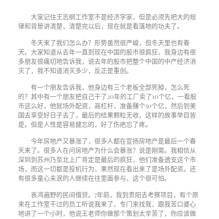
大家记住王志纲工作室不是经济学家，但是必须先把大的规
律和背景讲清楚，清楚完以后，现在就是看落地的功夫了。
冬天来了我们怎么办？形势虽然很严峻，但冬天里也有春
天。大家知道从去年一直到现在中国的股市很疯狂，我身边有很
多朋友很痛切地告诉我，说去年的股市把整个中国的中产经济消
灭了，我不知道消灭多少，反正是重创。
有一个朋友告诉我，他身边有三个老板全部死掉，怎么死
的？其中有一个朋友把自己干了
20
年的工厂卖了
10
个亿，一看股
市这么好，他就场外配资，高杠杆，准备赚个
50
个亿，然后到美
国去享受好日子去了，最后的结果颗粒无收，这样的故事举目皆
是。但是人性是容易健忘的，好了伤疤忘了疼。
今年房地产又暴涨了，很多人都在宣扬房地产是最后一个春
天来了。很多人在问房地产为什么会暴涨？说是刚需。我相信从
深圳到苏州乃至北上广肯定是最后的疯狂，他们准备透支这个市
场，而这一切都是投机行为，果然现在看出来了是场外配资。还
有很多童心未泯的人继续在往里面参与，这个很可怕。
哀鸿遍野的民间借贷。
7
年前，我到贵阳去考察项目，有个原
来在工作室干过的员工听说我来了，专门来找我，跟我苦口婆心
地讲了一个小时，他说王老师你做那个策划太辛苦了，你应该做