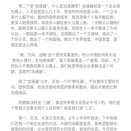
第二个是“加速器”，什么是加速器呢？加速器就是一个企业家
在路上，人生就是这么几十年，有效的时间就是
20
年。一个企业
家什么都不怕，最怕的是机会成本，我发现每个人每天都在跑，
很多人跑得很快，但很多人都在断头公路上跑，一次断头公路跑
8
年，跑两次断头公路人生基本完蛋。而有些人一辈子看准了方向
以后，一跑就是
20
年不掉队，这就跑出了一个王健林，跑出了一
个任正非，跑出了一个杨国强，跑出了世界首富、中国首富，道
理这是这么简单。
“魂、方向、战略”这个是非常重要的。所以中国民间有句话
“男怕入错行，女怕嫁错郎”，嫁人和做事是一个道理。因此，为了
使别人不要跑在断头公路上，我们就是帮助企业家解决这个问
题，这就叫“加速器”。
除了“加速器”以外，还有一个叫“孵化器”。不仅要给它提供方
向，提供思路，而且还要给他提供要素和整合，最后才能把它孵
化成成品。
而要解决好这“三器”，像这种草根大会是必不可少的，我们这
个草根大会要达到什么目的呢？就是我们说“三交”。
第一，交流，大家交流信息。上午上半场听我讲，下半场我
们还有一个和企业家的对话。大家时间都很宝贵，我希望能够在
有限的时间里，让大家获得巨大的信息、有效的信息。今天的中