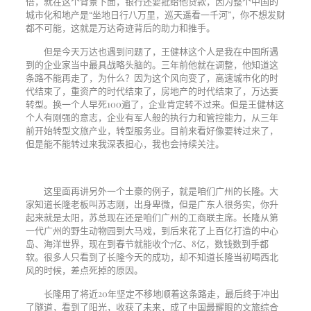
倍，就在这个背景下面，银行还要批给他贷款，因为整个中国的
城市化和地产是“坐地日行八万里，巡天遥看一千河”，你不想发财
都不可能，这就是万达奇迹背后的助力和推手。
但是今天万达也遇到问题了，王健林这个人是我在中国所遇
到的企业家当中最具战略头脑的。三年前他就在调整，他知道这
条路不能再走了，为什么？因为这个风向变了，高速城市化的时
代结束了，重资产的时代结束了，房地产的时代结束了，万达要
转型。换一个人早死
100
遍了，企业肯定转不过来。但是王健林这
个人有刚强的意志，企业有军人般的执行力和管控能力，从三年
前开始转型文旅产业，转型服务业。目前来看好像要转过来了，
但是能不能转过来我深表担心，我也会持续关注。
这里面再讲另外一个土豪的例子，就是咱们广州的长隆。大
家知道长隆老板叫苏志刚，出身卑微，但是广东人很务实，你升
起来就是太阳，苏总现在还是咱们广州的工商联主席。长隆从第
一代广州的野生动物园到大马戏，到后来花了上百亿打造的中心
岛、海洋世界，现在到春节就能收个
7
亿、
8
亿，数钱数到手都
软。很多人只看到了长隆今天的成功，却不知道长隆当初喝西北
风的时候，差点死掉的原因。
长隆用了将近
20
年坚定不移地顺着这条路走，最后终于冲出
了隧道，看到了阳光，收获了未来，成了中国最耀眼的文旅综合