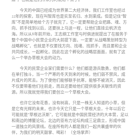
今天的中国已经成为世界第二大经济体，我们工作室也经过
22
年的探索，现在叫智库也是实至名归、水到渠成。但是记住“智
库”不是简单地给个方子就完了，它一定要帮助企业把路、魂、方
向、抓手找到以后，还要扶上马送一程，让他们直挂云帆济沧
海。所以从
8
年前开始，王志纲工作室与时俱进就提出了在服务于
整个中国中小民营企业的大前提下面，一定要“从战略策划转型为
战略孵化”，也就是不仅要找方向、找魂、找抓手，而且要和企业
共同成长，一起孵化，因此在这个孵化的战略层面面，就有了这
么一个举办草根大会的动力。
今天的民营企业家们需要什么？他们都是游兵散勇，他们都
在单打独斗，当一个严寒的冬天到来的时候，他们弱不禁风，成
片成片的死去。为了使他们能够联手抗寒，能够不被消灭，因此
不仅要带着他们往前走，而且还要给他们提供很多关联性的资
源。所以我就觉得我们要创立一个草根大会。
也许它没有花香，没有树高，只是一株无人知道的小草，但
是它有光辉的未来，也许今天它只是一个草根大会，十年以后它
可能就是“草根达沃斯”，它可能就是中国民营经济的大本营，足以
和南边的博鳌论坛，北边的亚布力论坛构成三足鼎立，形成中国
一道独立的风景线。在座所有的人都是我们一起共襄盛举的伙
伴，为我们的明天鼓掌、喝彩！（全场掌声）