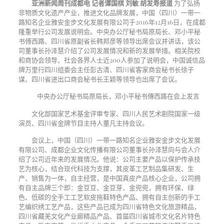
亚洲新闻周刊成都电
记者谭国棋 刘敏 胡发寿报道
为了弘扬
非物质文化遗产产业，推进文化品牌发展，中国（四川）一带一
路知名企业雅安金步文化发展有限公司于2016年12月16日，在成都
隆重举行公司发展说明会。中央办公厅秘书局原局长、邓小平秘
书傅西路、四川省原副省长韩邦彦等领导出席会议并讲话，该公
司董事长孙泽慧介绍了公司发展情况和新的发展举措。相关院校
和商协会领导、社会各界人士近200人参加了说明会，中国诚信品
牌万里行四川组委会主任彭古清、四川省客家商会秘书长徐子
谋、四川省进出口商会秘书长王颖等领导也出席了会议。
中央办公厅秘书局原局长，邓小平秘书傳西路在会上发言
文化部国家艺术基金评审专家、四川人民艺术剧院国家一级
演员、四川省金牌节目主持人董凡主持会议。
会议上，中国（四川）一带一路知名企业雅安金步文化发展
有限公司、成都企业文化传播有限公司董事长孙泽慧向与会人介
绍了公司近年来的发展情况。他说：公司主要产品以保护传承技
艺为核心，结合现代科技为支撑，其皮革工艺制品集研发、生
产、销售为一体，自主经营，是中国真皮产品核心企业，公司拥
有自主品牌三个即：金豆豆、金豆芽、金兜兜，拥有环保、绿
色、低碳的全手工工艺软皮拖鞋特色产品、拥有自主创新的手工
艺编织绣工艺产品，这些产品已成为四川省特色文化旅游精品，
四川省藏羌文化产业廊精品产品、首届四川省城市文化名片特色