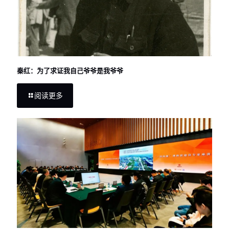
秦红：为了求证我自己爷爷是我爷爷
阅读更多