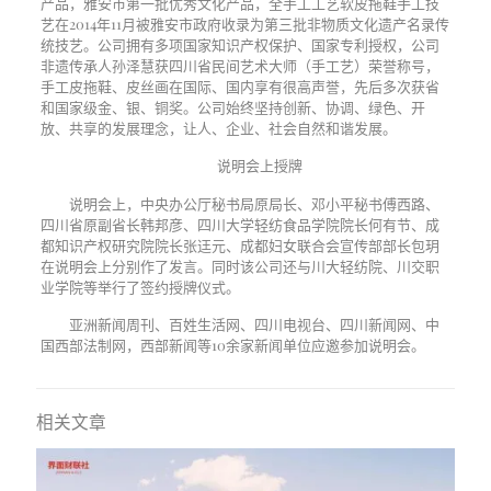
产品，雅安市第一批优秀文化产品，全手工工艺软皮拖鞋手工技
艺在2014年11月被雅安市政府收录为第三批非物质文化遗产名录传
统技艺。公司拥有多项国家知识产权保护、国家专利授权，公司
非遗传承人孙泽慧获四川省民间艺术大师（手工艺）荣誉称号，
手工皮拖鞋、皮丝画在国际、国内享有很高声誉，先后多次获省
和国家级金、银、铜奖。公司始终坚持创新、协调、绿色、开
放、共享的发展理念，让人、企业、社会自然和谐发展。
说明会上授牌
说明会上，中央办公厅秘书局原局长、邓小平秘书傅西路、
四川省原副省长韩邦彦、四川大学轻纺食品学院院长何有节、成
都知识产权研究院院长张迋元、成都妇女联合会宣传部部长包玥
在说明会上分别作了发言。同时该公司还与川大轻纺院、川交职
业学院等举行了签约授牌仪式。
亚洲新闻周刊、百姓生活网、四川电视台、四川新闻网、中
国西部法制网，西部新闻等10余家新闻单位应邀参加说明会。
相关文章