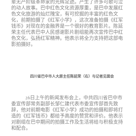
辈无产阶级革命家的光辉足迹。产生了许多可歌可泣
的动人故事。巴中红色文化资源厚重，是巴中发展红
色文化旅游的灿烂隗宝，有可挖掘的丰富的红色文
化，前期拍摄了《红军小学》，这次准备拍摄《红军
钱币》对现在的金融界是一个很好的教育影片。陈延
荣主任代表巴中人民感谢影片剧组能再次宣传巴中红
色文化，弘扬红军精神。他表示将全力支持把这部电
影拍摄好。
四川省巴中市人大原主任陈延荣（右）与记者见面会
26日上午的新闻发布会上，中共四川省巴中市
委宣传部常务副部长邹仁建代表市委宣传部首先致
辞，他对前期电影《红军小学》成功的拍摄和即将打
造的《红军钱币》都给予高度的赞赏和评价。他表示
对剧组在巴中期间的拍摄工作及生活将给与积极支持
和配合。