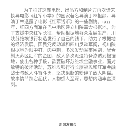
为了拍好这部电影，出品方和制片方再次请来
执导电影《红军小学》的国家著名导演丁林担纲。导
演丁林透露了电影《红军钱币》的一些剧情。1933
年，红四方面军在巴中地区建立川陕革命根据地，为
了支援中央红军长征，帮助根据地群众发展生产，川
陕苏维埃银行制造发行了自己的钱币，助力了根据地
的经济发展。国民党反动派和四川反动军阀，视川陕
根据地为眼中钉，肉中刺，多次发动军事围剿，配合
剿灭苏区红军的企图，敌人多次派遣特务渗透到根据
地，使出各种手段，欲要破坏苏维埃金融事业，面对
敌特的破坏活动，苏维埃银行行长廖福恩和红军金融
战士与敌人斗智斗勇，坚决果断的粉碎了敌人阴谋。
故事情节跌宕起伏，人物感人至深，思想内涵丰富深
刻。
新闻发布会