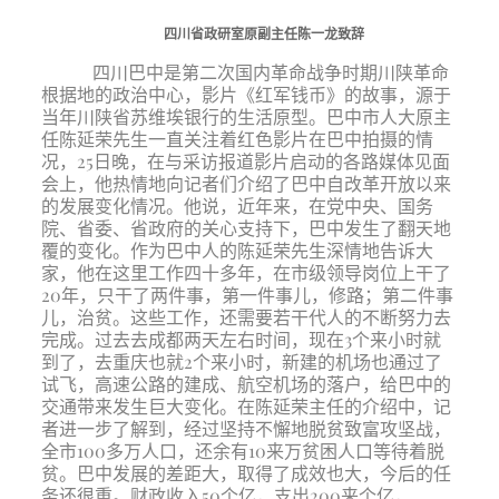
四川省政研室原副主任陈一龙致辞
四川巴中是第二次国内革命战争时期川陕革命
根据地的政治中心，影片《红军钱币》的故事，源于
当年川陕省苏维埃银行的生活原型。巴中市人大原主
任陈延荣先生一直关注着红色影片在巴中拍摄的情
况，25日晚，在与采访报道影片启动的各路媒体见面
会上，他热情地向记者们介绍了巴中自改革开放以来
的发展变化情况。他说，近年来，在党中央、国务
院、省委、省政府的关心支持下，巴中发生了翻天地
覆的变化。作为巴中人的陈延荣先生深情地告诉大
家，他在这里工作四十多年，在市级领导岗位上干了
20年，只干了两件事，第一件事儿，修路；第二件事
儿，治贫。这些工作，还需要若干代人的不断努力去
完成。过去去成都两天左右时间，现在3个来小时就
到了，去重庆也就2个来小时，新建的机场也通过了
试飞，高速公路的建成、航空机场的落户，给巴中的
交通带来发生巨大变化。在陈延荣主任的介绍中，记
者进一步了解到，经过坚持不懈地脱贫致富攻坚战，
全市100多万人口，还余有10来万贫困人口等待着脱
贫。巴中发展的差距大，取得了成效也大，今后的任
务还很重。财政收入50个亿，支出200来个亿，