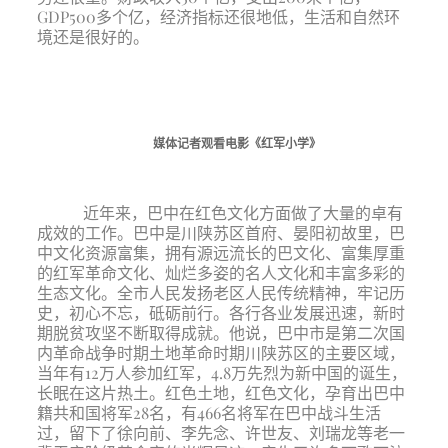
GDP500多个亿，经济指标还很地低，生活和自然环
境还是很好的。
媒体记者观看电影《红军小学》
近年来，巴中在红色文化方面做了大量的卓有
成效的工作。巴中是川陕苏区首府、晏阳初故里，巴
中文化资源富集，拥有源远流长的巴文化、富集厚重
的红军革命文化、灿烂多姿的名人文化和丰富多彩的
生态文化。全市人民发扬老区人民传统精神，牢记历
史，初心不忘，砥砺前行。各行各业发展迅速，新时
期脱贫攻坚不断取得成就。他说，巴中市是第二次国
内革命战争时期土地革命时期川陕苏区的主要区域，
当年有12万人参加红军，4.8万先烈为新中国的诞生，
长眠在这片热土。红色土地，红色文化，孕育出巴中
籍共和国将军28名，有466名将军在巴中战斗生活
过，留下了徐向前、李先念、许世友、刘瑞龙等老一