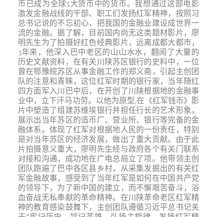
币已成为全球5大货币中的货币。我想通过这部电影
激发金融战线的干部、职工们发扬红军精神，按照习
总书记说的不忘初心，把我国的金融业建设成世界一
流的金融。据了解，目前国内尚无这类题材影片，廖
明先生为了拍摄好红色经典影片，远离成都大都市，
3年来，他深入巴中老区的山山水水，翻阅了大量的
历史文献资料，在有关川陕苏区银行的史料中，一位
曾在鄂豫皖苏区从事金融工作的郑义斋，引起主创团
队的注意和青睐，这位红军时期的银行家，当年随红
四方面军入川巴中后，在开创了川陕根据地的金融事
业中，立下汗马功劳。以他为原型,在《红军钱币》影
片中塑造了组建苏维埃银行并担任行长的艺术形象，
展示出当年苏区的造币厂、营业所、银行等完备的金
融体系。体现了红军对根据地人民的一份责任，特别
是对当年苏区的经济发展，做出了重大贡献。由于此
片拍摄意义重大，廖明先生经与政府各个有关门联系
对接和沟通，成功地在广电总局立了项。他带领主创
团队跑遍了巴中各区县乡村，从采集发掘出的有关红
军金融故事，感受到了当年红军是如何在中国共产党
的领导下，为了新中国的建立，而不懈艰苦奋斗，浴
血奋战无私奉献的革命精神。在川陕革命老区红军精
神的教育感染鼓舞下，主创团队遵循习近平总书记关
于“牢记历史，铭记英雄，弘扬主旋律，发扬红军精