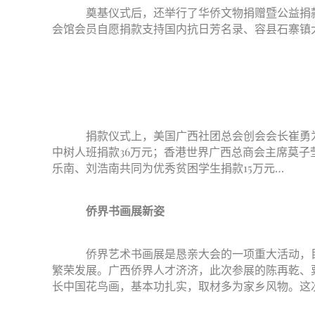
奠基仪式后，还举行了华侨文物捐赠暨公益捐款
会馆会员自愿捐款支持国内抗日芳名录、容县石寨镇
捐款仪式上，美国广西社团总会创会会长崔勇为
中树人班捐款36万元；香港世界广西总商会主席莫子
乐南、刘浩南共同为优秀贫困学生捐款15万元…
侨界书画展新姿
侨界艺术书画展是恳亲大会的一项重大活动，目
繁荣发展。广西侨界人才济济，此次参展的陈再乾、
长中国花鸟画，基本功扎实，取材多为家乡风物。这次