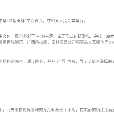
中华?欢聚玉林”文艺晚会，在容县人民会堂举行。
乡文化，展示多彩玉林”为主题，表现形式包括歌舞、杂技、魔
徽黄梅戏剧院、广西杂技团、玉林演艺公司和容县文艺团体等15
特色的晚会。通过晚会，唱响了“侨”声音，展示了侨乡深厚的
，25支来自世界各地的龙舟队分五个小组，在美丽的绣江江面