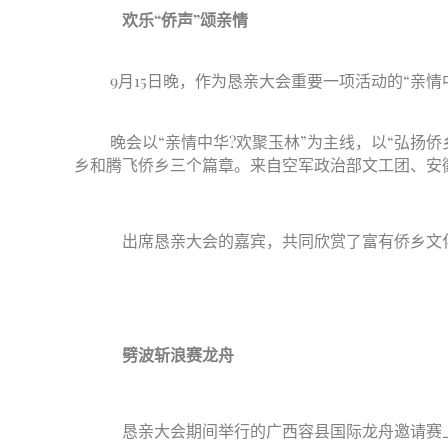
欢乐“侨声”颂亲情
9月15日晚，作为恳亲大会重要一项活动的“亲情
晚会以“亲情中华?欢聚玉林”为主线，以“弘扬侨
乡和腾飞侨乡三个篇章。来自空军政治部文工团、安
出席恳亲大会的嘉宾，共同欣赏了富有侨乡文化
劈波斩浪赛龙舟
恳亲大会期间举行的广西容县国际龙舟邀请赛上