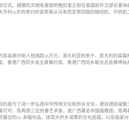
仪式。捐赠的文物有泰国侨胞封家正担任泰国前外交部长素林
大华村93岁的老归侨梁秀英从马来西亚带回国的缝纫机、华侨机
容县高中树人班捐款36万元；澳大利亚的朱宁、意大利的梁森
莹、香港广西同乡会主席黄时良、香港广西同乡联合总会黄坤灿
的是为了进一步弘扬中华传统文化和侨乡文化，更好团结凝聚
粟可可、陈再崇三位侨眷艺术家，是广西著名中国画教授，陈再
展出的50 多幅作品，体现大侨乡深厚的文化底蕴，以及画家