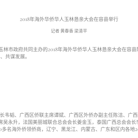
2018年海外华侨华人玉林恳亲大会在容县举行
记者 黄春香 梁清平
、玉林市政府共同主办的2018年海外华侨华人玉林恳亲大会在容
谊、共谋发展。
市长韦韬、广西区侨联主席谭斌、广西区外侨办副主任陈洁、广
席吴永升，法国美丽城联合总会会长姜金玉，泰国广西总会会长
00多名海外侨领侨商，辽宁、黑龙江、内蒙古、广东和区内各地2