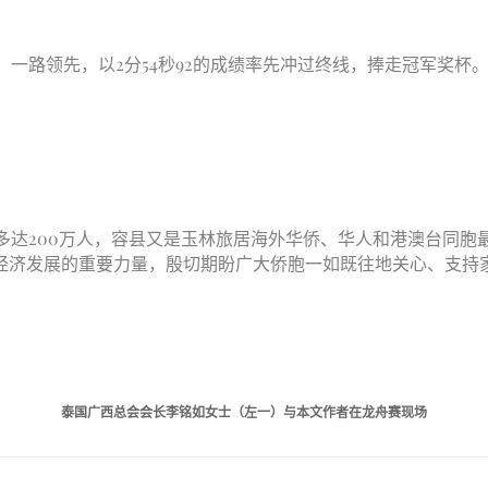
路领先，以2分54秒92的成绩率先冲过终线，捧走冠军奖杯
200万人，容县又是玉林旅居海外华侨、华人和港澳台同胞最多
方经济发展的重要力量，殷切期盼广大侨胞一如既往地关心、支持
泰国广西总会会长李铭如女士（左一）与本文作者在龙舟赛现场