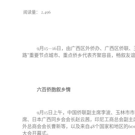
阅读量：
2,496
9月15—16日，由广西区外侨办、广西区侨联
路”重要节点城市、重点侨乡代表齐聚容县，畅叙友
六百侨胞叙乡情
9月15日上午，中国侨联副主席李波、玉林市
席、日本广西同乡会会长赵云茜，印尼工商总会副主
外总商会会长曹新等，以及来自48个国家和地区的6
大会开幕式。