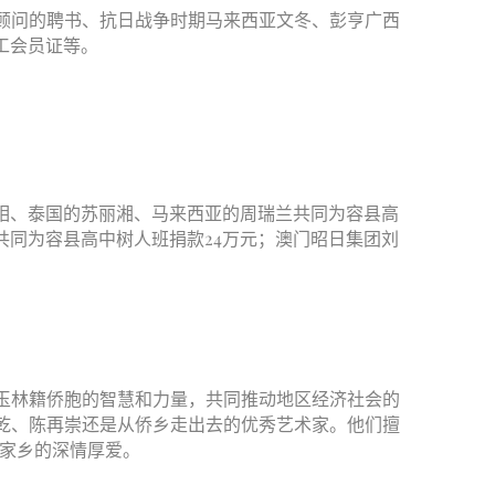
顾问的聘书、抗日战争时期马来西亚文冬、彭亨广西
工会员证等。
相、泰国的苏丽湘、马来西亚的周瑞兰共同为容县高
共同为容县高中树人班捐款24万元；澳门昭日集团刘
玉林籍侨胞的智慧和力量，共同推动地区经济社会的
乾、陈再崇还是从侨乡走出去的优秀艺术家。他们擅
对家乡的深情厚爱。