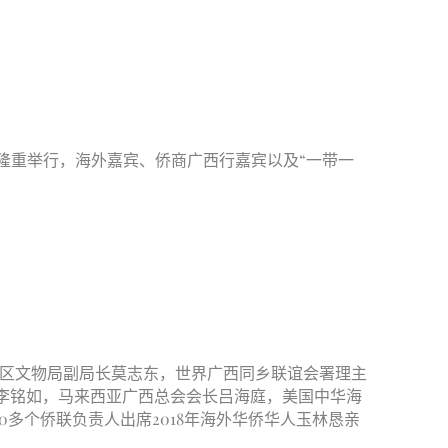
县隆重举行，海外嘉宾、侨商广西行嘉宾以及“一带一
西区文物局副局长莫志东，世界广西同乡联谊会署理主
李铭如，马来西亚广西总会会长吕海庭，美国中华海
0多个侨联负责人出席2018年海外华侨华人玉林恳亲