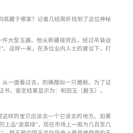
”到底藏于哪家？记者几经周折找到了这位神秘
一件大型玉器。他从新疆接货后，经过吊装运
蟾”。这样一来，在多位业内人士的建议下，打
米。从一面看过去，的确酷似一只蟾蜍。为了证
证书，鉴定结果显示为：和田玉（碧玉）。
望这样的宝贝应该去一个它该去的地方。如果
的上品“波菜绿”，现在市场上一般为几百至几
王”。碧玉是中国玉文化历史上最早被使用的玉