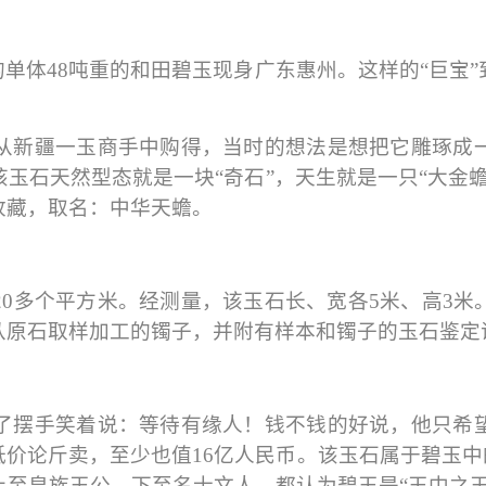
的单体48吨重的和田碧玉现身广东惠州。这样的“巨宝
从新疆一玉商手中购得，当时的想法是想把它雕琢成
玉石天然型态就是一块“奇石”，天生就是一只“大金
收藏，取名：中华天蟾。
20多个平方米。经测量，该玉石长、宽各5米、高3
从原石取样加工的镯子，并附有样本和镯子的玉石鉴定
了摆手笑着说：等待有缘人！钱不钱的好说，他只希
价论斤卖，至少也值16亿人民币。该玉石属于碧玉中
至皇族王公，下至名士文人，都认为碧玉是“玉中之