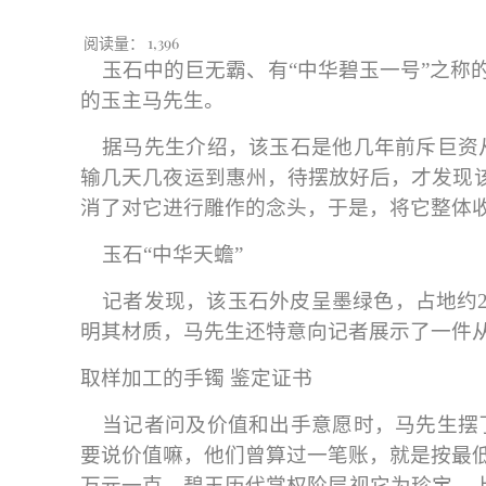
阅读量：
1,396
玉石中的巨无霸、有“中华碧玉一号”之称
的玉主马先生。
据马先生介绍，该玉石是他几年前斥巨资
输几天几夜运到惠州，待摆放好后，才发现该
消了对它进行雕作的念头，于是，将它整体
玉石“中华天蟾”
记者发现，该玉石外皮呈墨绿色，占地约
明其材质，马先生还特意向记者展示了一件
取样加工的手镯
鉴定证书
当记者问及价值和出手意愿时，马先生摆
要说价值嘛，他们曾算过一笔账，就是按最低
万元一克。碧玉历代掌权阶层视它为珍宝，上