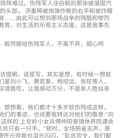
一阵阵难过。伤残军人涂伯毅的那张被凝固汽
、
片的头部
汤重稀被炮弹炸断的右手和被炸瞎
肢……由此可以想到那场战争的残酷和惨烈
教育、对生活的乐观主义态度，这是我事先
，毅然嫁给伤残军人，不离不弃，细心呵
采访提纲。说是写，其实是想，有时候一想就
们是刘小飞、黄若葵、杨培远、张旺等人，
店请我吃，让我感动万分，不是亲人胜似亲
。想想看，他们都才十多岁就伤残成这样，
们的事迹，也说要我转达对他们的敬意:"向
这样的:上甘岭小女兵傅仲阳曾随休养院课余
总共只有一只手。"顿时，全场鸦雀无声，原
德怀元帅竟也泪光闪闪，"彭总司令，我们都