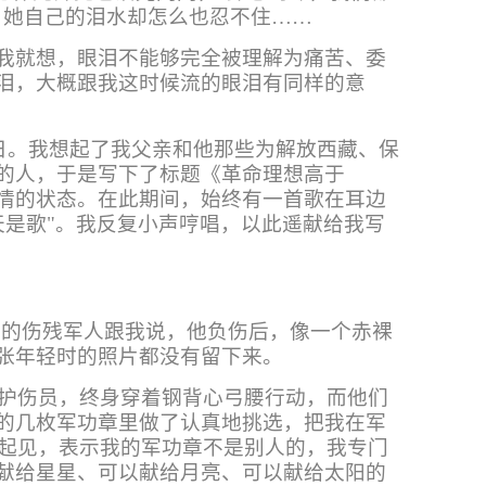
，她自己的泪水却怎么也忍不住……
我就想，眼泪不能够完全被理解为痛苦、委
泪，大概跟我这时候流的眼泪有同样的意
念日。我想起了我父亲和他那些为解放西藏、保
的人，于是写下了标题《革命理想高于
情的状态。在此期间，始终有一首歌在耳边
天是歌"。我反复小声哼唱，以此遥献给我写
元的伤残军人跟我说，他负伤后，像一个赤裸
张年轻时的照片都没有留下来。
救护伤员，终身穿着钢背心弓腰行动，而他们
的几枚军功章里做了认真地挑选，把我在军
重起见，表示我的军功章不是别人的，我专门
献给星星、可以献给月亮、可以献给太阳的