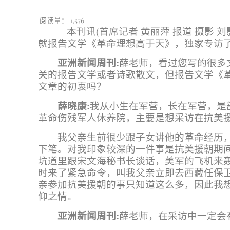
阅读量：
1,576
本刊讯(首席记者 黄丽萍 报道 摄影
就
报告文学《革命理想高于天》，独家专访
亚洲新闻周刊:
薛老师，看过您写的很多
关的报告文学或者诗歌散文，但
报告文学《
文章的初衷吗？
薛晓康
:
我从小生在军营，长在军营，是
革命伤残军人休养院，主要是想采访在抗美
我父亲生前很少跟子女讲他的革命经历
下笔。对我印象较深的一件事是抗美援朝期
坑道里跟宋文海秘书长谈话，美军的飞机来
时来了紧急命令，叫我父亲立即去西藏任保
亲参加抗美援朝的事只知道这么多，因此我
仰之情。
亚洲新闻周刊:
薛老师，
在采访中一定会