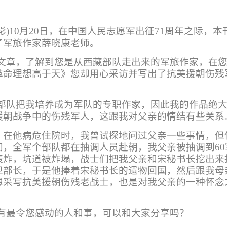
 刘影)10月20日，在中国人民志愿军出征71周年之际
了军旅作家
薛晓康老师。
文章，了解到您是从西藏部队走出来的军旅作家，在您
革命理想高于天》您却用心采访并写出了抗美援朝伤残
部队把我培养成为军队的专职作家，因此我的作品绝大
援朝战争中的伤残军人，这跟我对父亲的情结有些关系
，在他病危住院时，我曾试探地问过父亲一些事情，但
间，全军个部队都在抽调人员赴朝，我父亲被抽调到6
轰炸，坑道被炸塌，战士们把我父亲和宋秘书长挖出来
卫部长，于是他捧着宋秘书长的遗物回国，然后跟我母
想采写抗美援朝伤残老战士，也是对我父亲的一种怀念
有最令您感动的人和事，可以和大家分享吗？