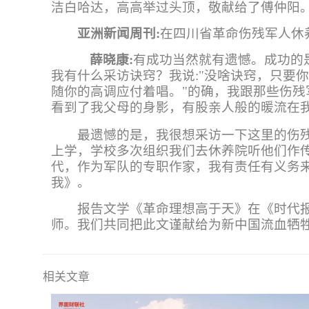
洁白哈达，高高举过头顶，敬献给了傅仲阳
亚洲新闻周刊
:
在四川省革命伤残军人休
薛晓康:
有成功当然就有遗憾。成功的
我有什么采访诀窍？我说
:"没啥诀窍，只
随你的
高调应付着唱。
"的确，我跟那些伤
看到了我父母的身影，有股亲人般的暖流在
最遗憾的是，我很想采访一下这里的伤
上学，学校多次组织我们去休养院听他们作
代，作为军队的专职作家，我有责任有义务
我》。
报告文学《革命理想高于天》在《时代报告
师。我们共同把此文谨献给为新中国流血牺
相关文章