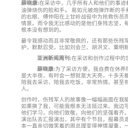
薛晓康
:
在采访中，几乎所有人和他们的事迹
、
油弹烧伤的脸和手
易如元被炮弹炸断的
手
的右眼、傅仲阳在上甘岭战役中为抢救伤员
情景。而令我无比感动的是他们身残志坚，
根本没有想到的。
最令我感动而且非常敬佩的，还有那些伤残
护，默默忍受。比如刘会兰、胡洪文、粟明
亚洲新闻周刊
:
在采访和创作过程中的
薛晓康
:
为了采访方便，我自费在休养
是大半夜，有时会一想就是大天亮，十多天
陪我去采访、陪我去吃饭，非常热情。甚至
人。
创作时，伤残军人的故事像一幅幅画面在我
如果换了我，可能我根本无法挺过来。我边写
他们学习，向他们致敬，向他们的坚强看齐。
演出队去汇报演出，其中有个节目，报幕员走
本一直亲切微笑着的周总理变得神情凝重，一