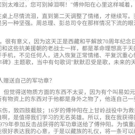
您别太难过，您可别掉泪啊！"傅仲阳在心里这样喊着
在桌上尽情流泪，直到第二天调整了情绪，才继续写。
是另一种坚强。周总理、彭总司令在那样情况下流的眼
祥，很有意义，因为这天正是西藏和平解放70周年纪
们和这些抗美援朝的老战士一样，都是革命理想高于天
开手机，不见任何人，进入恢复正常情绪、平复沉重心
山丰碑》主题歌，当中有句歌词"默默忍受是歌，未来的
人赠送自己的军功章？
，但觉得送物质方面的东西不太妥，因为有个叫易如
所有物资上的东西对于他都是身外之物了，他连自己一
冻伤，致四肢截肢；16岁的傅仲阳在上甘岭战役中为
雄啊，是值得我们学习的无名英雄。所以，我在我获得
979年参加反击战获得的军功章送给了傅仲阳。为慎
能很好表达我的心意，于是以藏族的礼仪，将一条可以