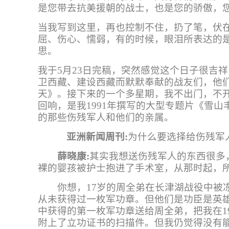
是您带去抗美援朝的战士，也是您的骄傲，
当我写到这里，再也控制不住，扔了笔，伏
屈、伤心、懦弱，有的时候，眼泪所表达的
思。
我于5月23日完稿，突然感觉这个日子很吉
卫西藏、建设西藏而默默奉献的战友们，他
天》。接下来的一个多星期，我不出门，不
回响，是我1991年撰写的大型专题片《雪
的那些伤残军人和他们的亲属。
亚洲新闻周刊:
为什么要选择给伤残军
薛晓康
:
其实我想送伤残军人的东西很多
裸的婴孩被护士抱进了手术室，从那时起，
你想，17岁的周全弟在长津湖战役中被
从未获得过一枚军功章。但他们是功臣是英
中获得的第一枚军功章送给周全弟，把我在1
附上了立功证书的扫描件。但我仍觉得没有