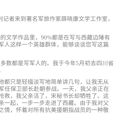
，本刊记者来到著名军旅作家薛晓康文学工作室，
的文学作品里，90%都是在写与西藏边陲有
军人这样一个英雄群体，能够谈谈您写这篇
多数都是写军人的。我于今年5月初去四川省
。
他都只是轻描淡写地简单讲几句，让我无从
0军任保卫部长赴朝参战。一天，我父亲正在
抢救，我父亲活了，宋秘书长却牺牲了。这
亲一起，一步一步走进了西藏。由于我对父
之情，怀着对所有抗美援朝指战员的一种敬