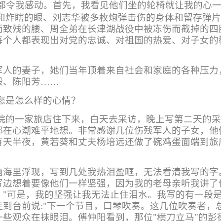
都令我感动。首先，我看见他们坐的轮椅就让我的心
和炸瞎的眼、
刘志华被多枚炮弹击伤的身体和留存弹
而致残的腰、周全弟在长津湖战役中被冻伤而截掉的四
每个人都表现出对党的忠诚、对祖国的热爱、对子女的
军人的妻子，她们当年顶着来自社会和家庭的各种压力
毅、陈阳芳……
您是怎么样的心情？
院的一家旅店住下来，白天去采访，晚上写第二天的
都在心潮难平地想。非常感谢几位伤残军人的子女，他
有天半夜，黄若葵和丈夫杨培远还做了碗鸡蛋面端到旅
脑海里浮现，写到几处我热泪盈眶，无法看清我写的字
边想着要像他们一样坚强，因为我的老母亲听我讲了他
"可是，我的坚强让我无法止住泪水。我写的有一段是
到台前说:"下一个节目，口琴吹奏。这几位吹奏者，
些观众在抹眼泪。傅仲阳看到，那位"横刀立马"的彭