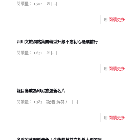
閱讀量： 1,502 &
[…]
閱讀更多
四川文旅潤銘集團轉型升級不忘初心砥礪前行
閱讀量： 1,631 &
[…]
閱讀更多
龍目島成為印尼旅遊新名片
閱讀量： 1,383 （記者 黃赫 ）
[…]
閱讀更多
冬季牧草飼料告急！金牧糧草首次對外大型發售