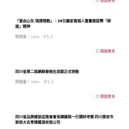
閱讀更多
「意由心生·境謂情動」：28日羅家寬個人書畫展詮釋「師
道」精神
閱讀量： 1,704 &
[…]
閱讀更多
四川省第二屆網絡春晚在成都正式啓動
閱讀量： 1,602 &
[…]
閱讀更多
四川省品牌建設促進會會長譚國棋一行調研考察 四川雅安市
斯郎大吉青稞藏酒有限公司