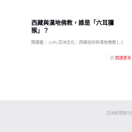
西藏與漢地佛教，誰是「六耳獼
猴」？
閱讀量： 1,083 亞洲文化：西藏信仰與漢地佛教
[…]
閱讀更多
亞洲新聞週刊雜誌社有限