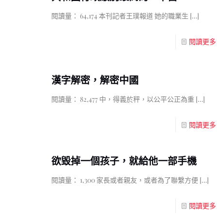
閱讀量： 64,174 本刊記者王璞報道 她的職業生
[…]
閱讀更多
漢字解密，解密中國
閱讀量： 82,477 中，得義於秤，以公平公正為重
[…]
閱讀更多
欲毀掉一個孩子，就給他一部手機
閱讀量： 1,300 家長或者親友，或者為了聯繫方便
[…]
閱讀更多