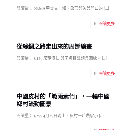
閱讀量： 68,649 甲骨文，知，象形箭矢與開口的
[…]
閱讀更多
從絲綢之路走出來的周娜繪畫
閱讀量： 1,426 尼瑪澤仁 與周娜相識頗具因緣。
[…]
閱讀更多
中國皮村的「範雨素們」，一幅中國
鄉村流動圖景
閱讀量： 1,299 4月29日晚上，皮村一戶農家小
[…]