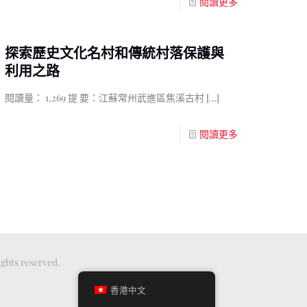
閱讀更多
探索歷史文化名村和傳統村落保護與
利用之路
閱讀量： 1,269 提 要：江蘇常州武進區焦溪古村
[…]
閱讀更多
ts reserved.
香港中文