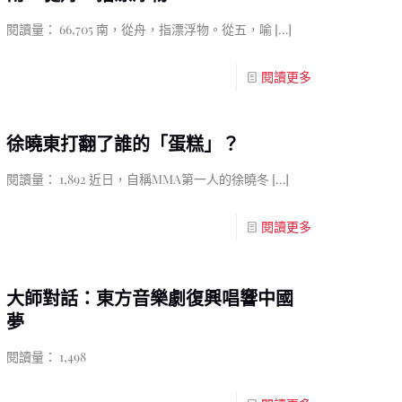
閱讀量： 66,705 南，從舟，指漂浮物。從五，喻
[…]
閱讀更多
徐曉東打翻了誰的「蛋糕」？
閱讀量： 1,892 近日，自稱MMA第一人的徐曉冬
[…]
閱讀更多
大師對話：東方音樂劇復興唱響中國
夢
閱讀量： 1,498