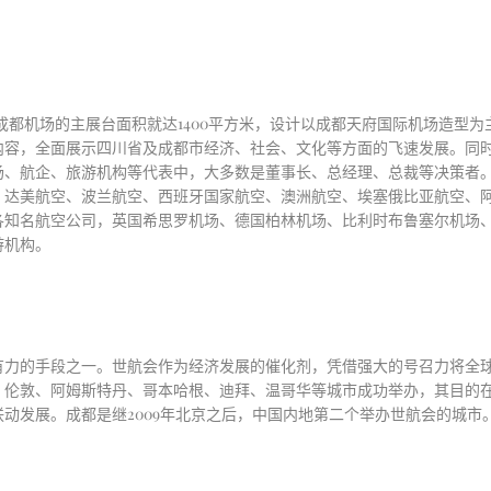
而成都机场的主展台面积就达1400平方米，设计以成都天府国际机场造
内容，全面展示四川省及成都市经济、社会、文化等方面的飞速发展。同
场、航企、旅游机构等代表中，大多数是董事长、总经理、总裁等决策者
、达美航空、波兰航空、西班牙国家航空、澳洲航空、埃塞俄比亚航空、
各知名航空公司，英国希思罗机场、德国柏林机场、比利时布鲁塞尔机场
游机构。
有力的手段之一。世航会作为经济发展的催化剂，凭借强大的号召力将全
、伦敦、阿姆斯特丹、哥本哈根、迪拜、温哥华等城市成功举办，其目的
联动发展。成都是继
2009年北京之后，中国内地第二个举办世航会的城市