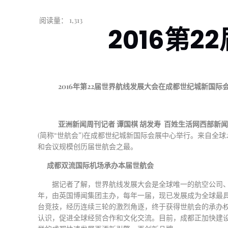
阅读量：
1,313
2016
第
2
2016年第22届世界航线发展大会在成都世纪城新国际
亚洲新闻周刊记者
谭国棋
胡发寿
百姓生活网西部新
(简称“世航会”)
在成都世纪城新国际会展中心举行。来自全球
和会议规模创历届世航会之最。
成都双流国际机场承办本届世航会
据记者了解，世界航线发展大会是全球唯一的航空公司
年，由英国博闻集团主办，每年一届，现已发展成为全球最具
台竞技，经历连续三轮的激烈角逐，终于获得世航会的承办
认识，促进全球经贸合作和文化交流。目前，成都正加快建设