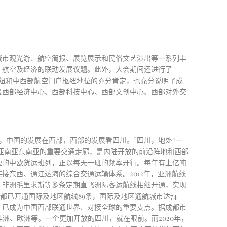
城市观光游、航空简报、展览展示和民俗文艺演出等一系列丰
、航空及经济的联动发展议题。此外，大会期间还进行了
枢纽和中西部航空门户枢纽地位的充分肯定，也充分说明了成
设西部经济中心、西部科技中心、西部文创中心、西部对外交
国，中国的发展在西部，西部的发展看四川。”四川，地处“一
亚南亚东南亚的重要交通走廊，是内陆开放的前沿阵地和西部
短的中欧货运班列，正以每天一班的频率开行。每年有上亿吨
东西、通江达海的综合交通运输体系。2012年，亚洲航线
、
非洲
毛里求斯等
多条定期直飞洲际客运航线
相继开通
，实现
成都已开通国际及地区航线
89条，国际及地区通航城市达74
，已成为中国西部联通世界、对接全球的重要支点。
据成都市
洲、欧洲等。一个更加开放的四川，就在眼前。而2020年，