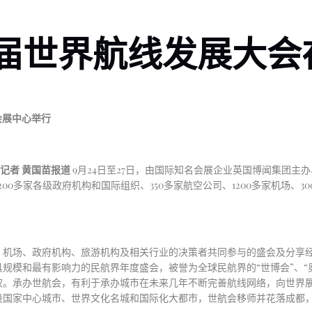
2届世界航线发展大
会展中心举行
闻记者
黄国苗报道
9月24日至27日，由国际知名会展企业英国博闻集团主办
200多家各级政府机构和国际组织、350多家航空公司、1200多家机场、
、机场、政府机构、旅游机构及相关行业的决策者共同参与的盛会及分享
规模和最有影响力的民航界年度盛会，被誉为全球民航界的“世博会”、“
权。承办世航会，有利于承办城市在未来几年不断完善航线网络，向世界
国家中心城市、世界文化名城和国际化大都市，世航会移师并花落成都，无