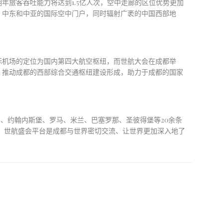
期年旅客吞吐能力将达到
1.5亿人次，空中走廊的区位优势更加
、中东和中亚的国际空中门户，同时辐射广袤的中国西部地
际机场的定位为国内第四大航空枢纽，而世航大会在成都举
，推动成都的西部综合交通枢纽建设形成，助力于成都的国家
约、约翰内斯堡、罗马、米兰、巴塞罗那、圣彼得堡等20余条
示，世航盛会平台是成都与世界密切交流、让世界更加深入地了