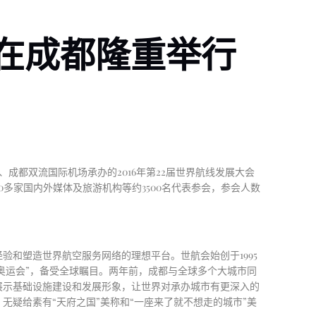
会在成都隆重举行
、成都双流国际机场承办的2016年第22届世界航线发展大会
300多家国内外媒体及旅游机构等约3500名代表参会，参会人数
经验和塑造世界航空服务网络的理想平台。世航会
始创于
1995
奥运会”，备受全球瞩目。两年前，成都与全球多个大城市同
展示基础设施建设和发展形象，让世界对承办城市有更深入的
疑给素有“天府之国”美称和“一座来了就不想走的城市”美