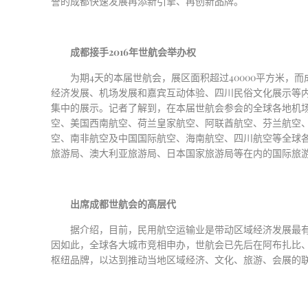
誉的成都快速发展再添新引擎、再创新品牌。
成都接手2016年世航会举办权
为期
4天的本届世航会，展区面积超过40000平方米，
经济发展、机场发展和嘉宾互动体验、四川民俗文化展示等
集中的展示。记者了解到，在本届世航会参会的全球各地机
空、美国西南航空、荷兰皇家航空、阿联酋航空、芬兰航空
空、南非航空及中国国际航空、海南航空、四川航空等全球
旅游局、澳大利亚旅游局、日本国家旅游局等在内的国际旅
出席成都世航会的高层代
据介绍，目前，民用航空运输业是带动区域经济发展最
因如此，全球各大城市竞相申办，世航会已先后在阿布扎比
枢纽品牌，以达到推动当地区域经济、文化、旅游、会展的