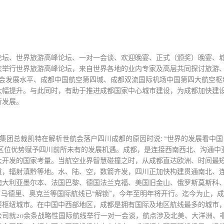
论坛、世界旅游高峰论坛、一对一会谈、欢迎晚宴、正式（颁奖）晚宴、
次举行世界旅游高峰论坛，来自世界各地的业内专家及高层共同探讨旅游
济社会发展水平、成都中国航空第四城、成都双流国际机场中国第四大航空
大幅提升。与此同时，有助于推进成都国家中心城市建设，为成都加快建
新发展。
闻集团总裁凯特在解析世航会落户四川成都的原因时说: “世界的发展看中
特区位优势赋予四川前所未有的发展机遇。
成都
，
是连接西南西北、沟通中
大开发的国家考量。当航空业界智慧碰撞之时，从成都直达欧洲、时间最
，辐射滇黔等地。水、陆、空，数箭齐发，四川正加快构建贯通南北、连接
澳大利亚
墨尔本、
法国巴黎、德国
法兰克福、
美国
旧金山、
俄罗斯
莫斯科
、马德里、奥克兰等国际航线已
“解锁”，今年至明年将开行。迄今为止，
要枢纽城市。在中国中西部地区，成都是拥有国际及地区航线最多的城市
公司就
20余条战略性国际航线举行一对一会谈，航点涉及北美、大洋洲、非