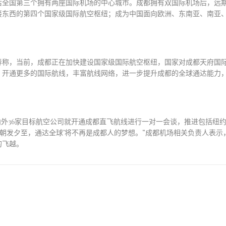
后全国第三个拥有两座国际机场的中心城市。
成都拥有双国际机场后
，
远
接东西的第四个国家级国际航空枢纽；成为中国面向欧洲、东南亚、南亚
春称，当前，成都正在加快建设国家级国际航空枢纽，国家对成都天府国
，开通更多的国际航线，丰富航线网络，进一步提升成都的全球通达能力
内外
36家目标航空公司就开通成都直飞航线进行一对一会谈，推进包括纽
‘朝发夕至，通达全球’将不再是成都人的梦想。”成都机场相关负责人表
的飞越。