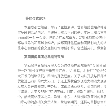
签约仪式现场
本届成都世航会，举行了主旨演讲、世界航线战略高峰
富多彩的活动内容。与往届世航会不同的是，本届世航会首
13000场一对一会谈。世航会在成都举办，是对成都市经
都与世界的距离越来越近，成都国际化程度和国际影响力的
往中心和西部综合交通枢纽增添新引擎，创造新契机、谋划
英国博闻集团总裁凯特
致辞
第
22届世界航线发展大会为何选择在成都举办? 英国博
带一路”和长江经济带重要交汇点，“左丝路，右长江”的独
大开发的战略依托
。四川的开放程度，关乎内陆开放与西部
货物进出四川的六大港口，长江上游黄金水道成为物流大通道
发展大会在成都成功举办后，成都至
西亚
多哈、
英国
伦敦、
了澳洲、北美及非洲
“零”的突破
。目前，成都至纽约、悉尼
个，航线网络覆盖北美、欧洲、中东、大洋洲以及亚洲的重
口岸与物流办相关负责人称，世航会期间，还将与目标航空