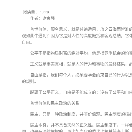
阅读量：
1,229
作者：谢良强
普世价值，顾名思义，就是普遍适用，放之四海而皆准
观如此牛逼呢？因为它是对人性的高度概括和客观总结，它
自由。
公平不是指物质财富的绝对平均，他是指竞争机会的均
正义就是事实真相，就是人的行为和事物的最终结果，
自由是指，我们每个人，必须要学会约束自己的行为以
的规则。
脱离了公平正义，自由是不能成立的；没有了公平和自
普世价值和民主政治的关系
民主，只是一种政治制度，并非价值观。民主制度的核
民主本身，并不具备天然的正义性。民主制度下，一样
国，也是有法律依据的。再比如当代的委瑞瑞拉总统查韦斯，