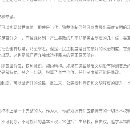
政和罪恶。
样可以实现普世价值。即使是当代，独裁体制仍然可以发展出高度文明的
不足百分之一，而独裁体制，产生暴政的几率却是民主制度的几十倍，甚
主社会也有缺陷，乃至罪恶。但是，民主制度是目前最好的政治制度，它
度出现。这也是我们摒弃独裁选择民主的真正原因所在。
，即普世价值，权利意识，契约精神。如果在这些基础文明没有得到普及
就是希特勒。总之一句话，脱离了普世价值，任何制度都可能是暴政。
的制度，可以塑造好的公民；反过来，公民权利意识和文明程度的提升，
还称不上是一个完整的人。作为人，你必须拥有你应该拥有的一切基本权
，不可剥夺，不可授让的基本人权，它包括：生命权，自由权，追求幸福