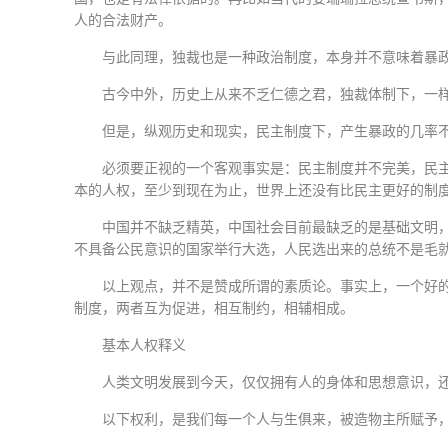
人的合法财产。
与此同理，独裁也是一种政治制度，本身并不意味着暴
古今中外，历史上从来不乏仁德之君，独裁体制下，一
但是，纵观历史和现实，民主制度下，产生暴政的几率
必须要正视的一个客观事实是：民主制度并不完美，民
本的人权，至少到现在为止，世界上还没有比民主更好的制
中国并不缺乏精英，中国社会目前最缺乏的是基础文明
不具备公民意识的国家举行大选，人民选出来的总统不是毛
以上观点，并不是赞成所谓的素质论。事实上，一个好
制度，两者互为促进，相互制约，相辅相成。
基本人权释义
人类文明发展到今天，仅仅拥有人的身体和思想意识，
以下权利，是我们每一个人与生俱来，被造物主所赋予