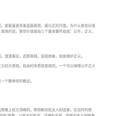
观，是衡量是非善恶最客观，最公正的尺度。为什么普世价值
。具体的说，普世价值是由三个基本要件组成：公平，正义，
报。澄清事实，还原真相，惩恶扬善，就是维护正义。
正义的大原则。自由的本质就是规则，一个可以保障公平正义
是一个整体性的概念。
选票推上权力顶峰的。希特勒对犹太人的迫害，在当时的德
田地”政策，以民主的形式，法律的手段，国家的名义剥夺富