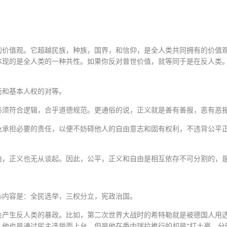
的价值观。它超越民族，种族，国界，和信仰，是全人类共同拥有的价值
体现的是全人类的一种共性。如果你反对普世价值，就等同于是在反人类
衡和基本人权的对等。
必须符合逻辑，合乎道德规范。更通俗的说，正义就是善有善报，恶有恶
及承担必要的责任，以便不妨碍他人的自由意志和固有权利，不违背公平
由，正义也无从谈起。因此，公平，正义和自由是相互依存不可分割的，
心内容是：全民选举，三权分立，宪政治国。
会产生反人类的暴政。比如，第二次世界大战时的希特勒就是被德国人用
他也是通过民主选举而上台，但是他在委内瑞拉推行的却是“打土豪，分