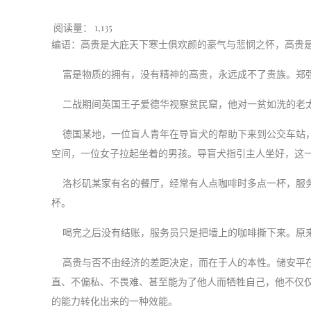
阅读量：
1,135
编语：高贵是大庇天下寒士俱欢颜的豪气与悲悯之怀，高贵
富是物质的拥有，没有精神的高贵，永远成不了贵族。郑强
二战期间英国王子爱德华视察贫民窟，他对一贫如洗的老太
德国某地，一位盲人青年在导盲犬的帮助下来到公交车站，
空间，一位女子拉起坐着的男孩。导盲犬指引主人坐好，这
洛杉矶某家有名的餐厅，经常有人点咖啡时多点一杯，服务
杯。
喝完之后没有结账，服务员只是把墙上的咖啡撕下来。原来
高贵与否不由经济的差距决定，而在于人的本性。储安平在
直、不偏私、不畏难、甚至能为了他人而牺牲自己，他不仅
的能力转化出来的一种效能。