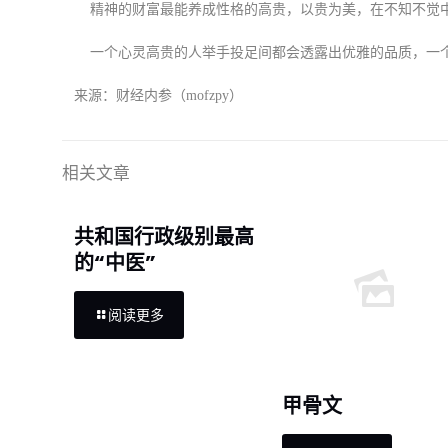
精神的财富最能养成性格的高贵，以贵为美，在不知不觉中
一个心灵高贵的人举手投足间都会透露出优雅的品质，一个
来源：财经内参（mofzpy）
相关文章
共和国行政级别最高
的“中医”
阅读更多
甲骨文