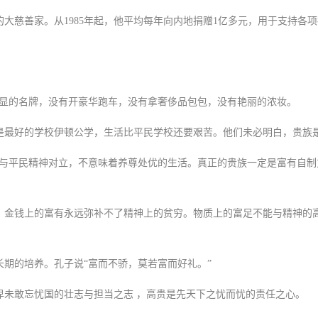
慈善家。从1985年起，他平均每年向内地捐赠1亿多元，用于支持各项社
显的名牌，没有开豪华跑车，没有拿奢侈品包包，没有艳丽的浓妆。
最好的学校伊顿公学，生活比平民学校还要艰苦。他们未必明白，贵族
与平民精神对立，不意味着养尊处优的生活。真正的贵族一定是富有自制
金钱上的富有永远弥补不了精神上的贫穷。物质上的富足不能与精神的
期的培养。孔子说“富而不骄，莫若富而好礼。”
未敢忘忧国的壮志与担当之志 ，高贵是先天下之忧而忧的责任之心。