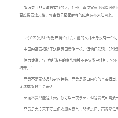
邵逸夫并非香港最有钱的人，但他是香港富豪中屈指可数的大
百度搜索逸夫楼，你会看见密密麻麻的红点遍布大江南北。
比尔?盖茨把巨额财产捐给社会，他的女儿全身没有一个明
中国的富豪把孩子送到英国贵族学校，但他们发现，即使是
信力健说，“西方所崇拜的贵族精神不是暴发户精神，它不
培养。”
高贵不是奢侈品加身的包装，高贵是源自内心的本善担当。
无法抗衡的丰厚底蕴。
富而不贵只能是土豪。你可以一夜暴富，但是贵气却需要长
高贵是大庇天下寒士俱欢颜的豪气与悲悯之怀，高贵是位卑