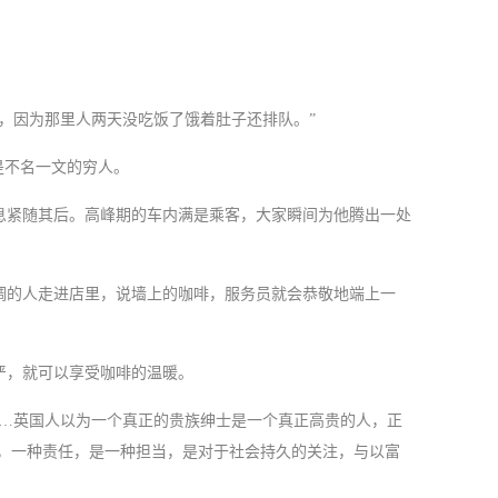
。
，因为那里人两天没吃饭了饿着肚子还排队。”
是不名一文的穷人。
息紧随其后。高峰期的车内满是乘客，大家瞬间为他腾出一处
调的人走进店里，说墙上的咖啡，服务员就会恭敬地端上一
严，就可以享受咖啡的温暖。
…英国人以为一个真正的贵族绅士是一个真正高贵的人，正
，一种责任，是一种担当，是对于社会持久的关注，与以富