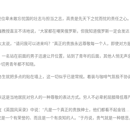
是位卑未敢忘忧国的壮志与担当之志，高贵是先天下之忧而忧的责任之心
教授直言不讳地说，“大家都在嘲笑俄罗斯，但我知道俄罗斯一定会发达
太说，“请问我可以进来吗？”真正的贵族永远尊敬每一个人，即使对方
一名站在前面的男子迅速让开位置，站到了青年的后面，其他人悄无声
一切男青年都不知晓。
生就把多点的贴在墙上，这一切似乎已是常规。着装与咖啡气氛极不协
这是当地居民对穷人的一种尊敬的表达方式。穷人不必卑躬屈膝降低尊
《英国风采录》中说：“凡是一个真正的贵族绅士，他们都看不起金钱…
仅是一个有荣誉的、而且是一个有良知的人。”于丹说，贵气就是一种慈悲