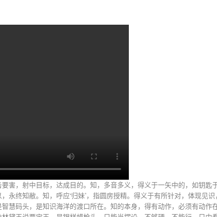
击要害，射中目标，达成目的。知，多音多义，得义于一矢中的，如钥匙
，永终知敝。知，呼应‘归妹’，指圆房授精。得义于有所针对，体现见
智慧码头，是知识海洋的渡口所在。知的本身，得有动作，必须有动作在
像林黛玉说贾宝玉，是银样蜡枪头，只能当摆设，不够硬，不能行，只中