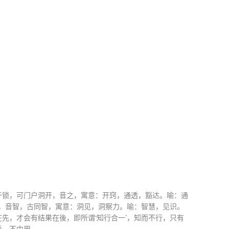
于锁，可门户洞开，音之，寓意：开窍，通透，豁达。喻：通
识，音智，古同智，寓意：洞见，洞察力。喻：智慧，见识。
先，才会有结果在後，即所谓‘知行合一’，知而不行，只有
看，不中用。