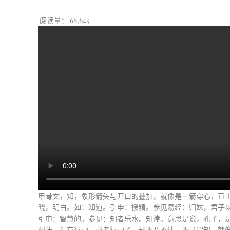
阅读量：
68,645
甲骨文，知，象形箭矢与开口的叠加，就像是一箭穿心，直
晓，明白。如：知道。引申：授精。参见易经：归妹，君子以
引申：智慧的。参见：知者乐水。知津。意思是说，孔子，是
想法，没有行动，或者行动了，却不及不达，不可谓知，就