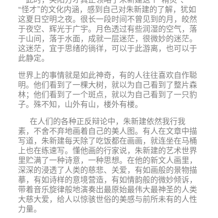
“怪才”的文化内涵，感到自己对朱新建的了解，犹如
这夏日空明之夜。很长一段时间不曾见到的月，皎然
于夜空、辉光于广宇。月色透过有些润湿的空气，落
于山间，落于水面，成就一层迷茫，很微妙的迷茫。
这迷茫，宜于思绪的徜徉，可以于此游离，也可以于
此静定。
世界上的事情就是如此神奇，有的人往往喜欢自作聪
明。他们看到了一棵大树，就以为自己看到了整片森
林；他们看到了一个斑点，就以为自己看到了一只豹
子。殊不知，山外有山，楼外有楼。
在人们的各种正反辩论中，朱新建依然我行我
素，不舍不弃地画着自己的美人图。有人在文章中描
写道，朱新建每天除了吃饭都在画画，就连坐在马桶
上也在练速写。懂他画的行家说，朱新建的艺术世界
里贮满了一种诗意，一种思想。在他的新文人画里，
深深的浸透了人类的慈悲、关爱，有如画般的景物描
摹，有如诗样的意境营造，有如情韵般的微妙倾诉，
带着音乐旋律般地演奏出最原始最伟大最神圣的人类
大慈大爱，给人以惊骇世俗的美感与前所未有的人性
力量。