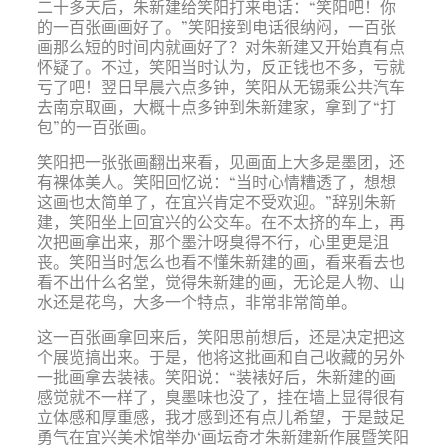
二十多天后，朱新建给笑阳打来电话：“笑阳吧！你
的一百张画画好了。”笑阳接到电话很纳闷，一百张
画那么短的时间内就画好了？对朱新建又开始真有点
怀疑了。不过，笑阳当时认为，反正钱也不多，亏就
亏了吧！翌日早晨六点多钟，笑阳从无锡乘公共汽车
去南京取画，大概十点多钟到朱新建家，拿到了“打
包”的一百张画。
笑阳把一张张画翻出来看，见画面上大多是墨团，还
有裸体美人。笑阳回忆说：“当时心情糟透了，想想
这画也太简单了，在宜兴肯定不受欢迎。”辞别朱新
建，笑阳坐上回宜兴的公交车。在不太挤的车上，再
次把画拿出来，那个墨汁呀臭得不行，心里更是沮
丧。笑阳当时怎么也看不懂朱新建的画，看来看去也
看不出什么名堂，觉得朱新建的画，无论是人物、山
水还是花鸟，大多一个特点，非常非常简单。
这一百张画拿回来后，笑阳思前想后，还是决定把这
个展览搞出来。于是，他将这批画和自己收藏的另外
一批画拿去装裱。笑阳说：“装裱好后，朱新建的画
感觉就不一样了，臭墨味也没了，挂在墙上显得很有
立体感和厚重感，我才感到还有点儿希望，于是鼓足
勇气在宜兴美术馆举办‘画坛奇才朱新建新作展暨笑阳