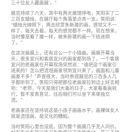
三十位友人藏画展’。”
展览持续了六天，其中有两天展馆停电，笑阳买了二
三百支蜡烛，在展厅每个角落里点亮一支。笑阳说：
“蜡烛光映照下，再去欣赏朱新建的画，感觉又不一
样了，每天去看，每天的感觉都不一样。现在想来，
当时像是着了魔一样，被朱新建的画一下给迷倒
了。”
在这次画展上，还有这么一个小插曲。画展开幕当
天，很多宜兴和客居宜兴的画家都到场了，一个客居
宜兴的老画家在开幕现场突然说：“谁把这个画家引
进来的？怎么把流氓画家领到宜兴来了，画面和儿童
画差不多？”声音很大，当时参观展览的三百多人几
乎都听到了。笑阳只得把那位老画家拉到边上好言相
劝：“老师，今天是我们大喜的日子，大家看看画就
行，暂不发表意见，往后咱们可以坐下来单独交
流。”
老画家还在坚持说这是小孩子画画水平，画裸体女人
就是流氓画，是文化的糟粕。
当时笑阳心里也没底，因为整个画展几乎无人问价。