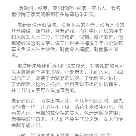
活动刚一结束，笑阳和职业画家一空山人、著名
紫砂陶艺家吴鸣来到石头城造访朱新建。
朱新建说话很简洁，没有多余的声音，没有冗长的
丝丝缕缕，断与续，皆若辞赋。而对中国画坛的抨击
和见解却入木三分，非常精辟、深刻。奇怪的是，他
那精妙通透的文字，说三国说金瓶梅说千年画史说花
草虫鱼说人生大快活，时而令人捧腹，时而催人深
思。
那次听朱新建近两小时说文谈艺，对笑阳的触动可
以用震撼两个字来形容。小处看天，小而乃大，心阔
阔而广之。即使了无繁复的层次、了无侧景之佑衬、
了无幽邃之远境之托护，但自有说不出的妙语横生，
并非几行文字可以说透道明的。
朱新建画画，画得出神入化。有几年他画画时，跟先
贤怀素一样，几个月不下楼，啃花生米喝冰可乐。他
画美人画，半裸的或全裸的美人，色迷迷懒睁杏眼，
赤裸裸浪里白条。男人们不免生非分之想，女人们便
会起东施之思。
此时，笑阳方才真正领略了朱新建这个“精灵”、