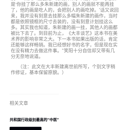
是‘你挂了那么多朱新建的画，别人的画就不能再挂
了，他的画是吃人的，会把别人的画吃掉。’话又说回
来，我并没有刻意去挂那么多幅朱新建的画作，当时
都是依照镜框的尺寸去装的，没有刻意计划挂这么
多。其实我也知道，朱新建的画一挂，其他人的画都
被比下去了。到目前为止，《大丰谈艺》这本书在美
术界的影响非常之大。下一本书如果出版的话，肯定
还能够这样畅销。我已经想好书的名字，但是现在实
在没有精力去做这件事。”笑阳十分自信却又带有几
分无奈地说道。
（注：此文在大丰新建离世前所写，个别文字稍
作修证，基本保留原貌。）
相关文章
共和国行政级别最高的“中医”