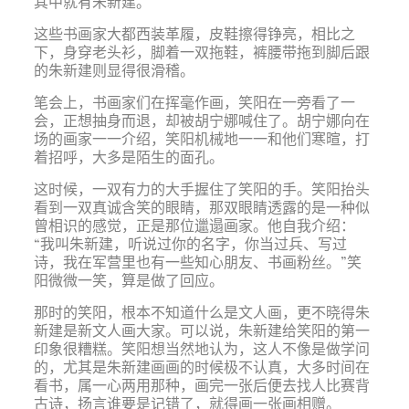
其中就有朱新建。
这些书画家大都西装革履，皮鞋擦得铮亮，相比之
下，身穿老头衫，脚着一双拖鞋，裤腰带拖到脚后跟
的朱新建则显得很滑稽。
笔会上，书画家们在挥毫作画，笑阳在一旁看了一
会，正想抽身而退，却被胡宁娜喊住了。胡宁娜向在
场的画家一一介绍，笑阳机械地一一和他们寒暄，打
着招呼，大多是陌生的面孔。
这时候，一双有力的大手握住了笑阳的手。笑阳抬头
看到一双真诚含笑的眼睛，那双眼睛透露的是一种似
曾相识的感觉，正是那位邋遢画家。他自我介绍：
“我叫朱新建，听说过你的名字，你当过兵、写过
诗，我在军营里也有一些知心朋友、书画粉丝。”笑
阳微微一笑，算是做了回应。
那时的笑阳，根本不知道什么是文人画，更不晓得朱
新建是新文人画大家。可以说，朱新建给笑阳的第一
印象很糟糕。笑阳想当然地认为，这人不像是做学问
的，尤其是朱新建画画的时候极不认真，大多时间在
看书，属一心两用那种，画完一张后便去找人比赛背
古诗，扬言谁要是记错了，就得画一张画相赠。