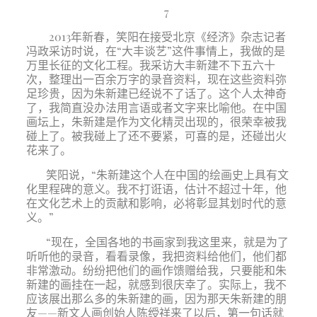
7
2013年新春，笑阳在接受北京《经济》杂志记者
冯政采访时说，在“大丰谈艺”这件事情上，我做的是
万里长征的文化工程。我采访大丰新建不下五六十
次，整理出一百余万字的录音资料，现在这些资料弥
足珍贵，因为朱新建已经说不了话了。这个人太神奇
了，我简直没办法用言语或者文字来比喻他。在中国
画坛上，朱新建是作为文化精灵出现的，很荣幸被我
碰上了。被我碰上了还不要紧，可喜的是，还碰出火
花来了。
笑阳说，“朱新建这个人在中国的绘画史上具有文
化里程碑的意义。我不打诳语，估计不超过十年，他
在文化艺术上的贡献和影响，必将彰显其划时代的意
义。”
“现在，全国各地的书画家到我这里来，就是为了
听听他的录音，看看录像，我把资料给他们，他们都
非常激动。纷纷把他们的画作馈赠给我，只要能和朱
新建的画挂在一起，就感到很庆幸了。实际上，我不
应该展出那么多的朱新建的画，因为那天朱新建的朋
友——新文人画创始人陈绶祥来了以后，第一句话就