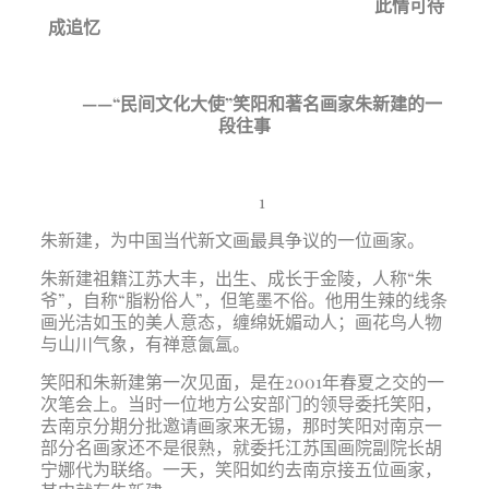
此情可待
成追忆
——“民间文化大使”笑阳和著名画家朱新建的一
段往事
1
朱新建，为中国当代新文画最具争议的一位画家。
朱新建祖籍江苏大丰，出生、成长于金陵，人称“朱
爷”，自称“脂粉俗人”，但笔墨不俗。他用生辣的线条
画光洁如玉的美人意态，缠绵妩媚动人；画花鸟人物
与山川气象，有禅意氤氲。
笑阳和朱新建第一次见面，是在
2001
年春夏之交的一
次笔会上。当时一位地方公安部门的领导委托笑阳，
去南京分期分批邀请画家来无锡，那时笑阳对南京一
部分名画家还不是很熟，就委托江苏国画院副院长胡
宁娜代为联络。一天，笑阳如约去南京接五位画家，