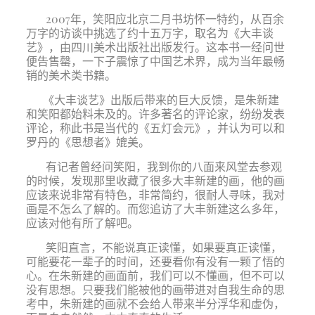
2007年，笑阳应北京二月书坊怀一特约，从百余
万字的访谈中挑选了约十五万字，取名为《大丰谈
艺》，由四川美术出版社出版发行。这本书一经问世
便告售罄，一下子震惊了中国艺术界，成为当年最畅
销的美术类书籍。
《大丰谈艺》出版后带来的巨大反馈，是朱新建
和笑阳都始料未及的。许多著名的评论家，纷纷发表
评论，称此书是当代的《五灯会元》，并认为可以和
罗丹的《思想者》媲美。
有记者曾经问笑阳，我到你的八面来风堂去参观
的时候，发现那里收藏了很多大丰新建的画，他的画
应该来说非常有特色，非常简约，很耐人寻味，我对
画是不怎么了解的。而您追访了大丰新建这么多年，
应该对他有所了解吧。
笑阳直言，不能说真正读懂，如果要真正读懂，
可能要花一辈子的时间，还要看你有没有一颗了悟的
心。在朱新建的画面前，我们可以不懂画，但不可以
没有思想。只要我们能被他的画带进对自我生命的思
考中，朱新建的画就不会给人带来半分浮华和虚伪，