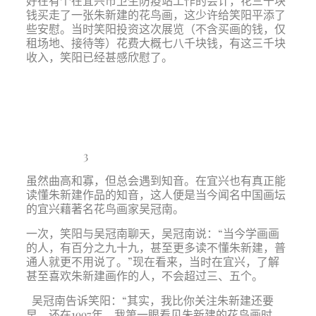
好在有个在宜兴市卫生防疫站工作的会计，花三千块
钱买走了一张朱新建的花鸟画，这少许给笑阳平添了
些安慰。当时笑阳投资这次展览（不含买画的钱，仅
租场地、接待等）花费大概七八千块钱，有这三千块
收入，笑阳已经甚感欣慰了。
3
虽然曲高和寡，但总会遇到知音。在宜兴也有真正能
读懂朱新建作品的知音，这人便是当今闻名中国画坛
的宜兴藉著名花鸟画家吴冠南。
一次，笑阳与吴冠南聊天，吴冠南说：“当今学画画
的人，有百分之九十九，甚至更多读不懂朱新建，普
通人就更不用说了。”现在看来，当时在宜兴，了解
甚至喜欢朱新建画作的人，不会超过三、五个。
吴冠南告诉笑阳：“其实，我比你关注朱新建还要
早。还在
1997
年，我第一眼看见朱新建的花鸟画时，