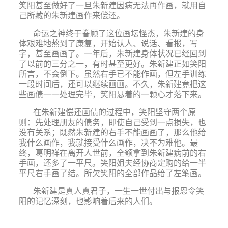
笑阳甚至做好了一旦朱新建因病无法再作画，就用自
己所藏的朱新建画作来偿还。
命运之神终于眷顾了这位画坛怪杰，朱新建的身
体艰难地熬到了康复，开始认人、说话、看报，写
字，甚至画画了。一年后，朱新建身体状况已经回到
了以前的三分之一，有时甚至更好。朱新建正如笑阳
所言，不会倒下。虽然右手已不能作画，但左手训练
一段时间后，还可以继续画画。不久，朱新建竟把这
些画债一一处理完毕，笑阳悬着的一颗心才落下来。
在朱新建偿还画债的过程中，笑阳坚守两个原
则：先处理朋友的债务，即使自己受到一点损失，也
没有关系；既然朱新建的右手不能画画了，那么他给
我什么画作，我就接受什么画作，决不为难他。最
终，葛明祥在离开人世前，全额拿到朱新建病前的右
手画，还多了一平尺。笑阳姐夫经协商定购的给一半
平尺右手画了结。所欠笑阳的全部作品给了左笔画。
朱新建是真人真君子，一生一世付出与报恩令笑
阳的记忆深刻，也影响着后来的人们。