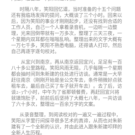
时隔八年，笑阳回忆道，当时准备的十五个问题
还有我临场发挥的提问，大概谈了三个小时。回来以
后，因为笑阳的事业才刚刚起步，还没有找到合适的
工作人员，自己一个人拿着录音机，一边听一边整
理，光来回倒带就有一万多次，整理了三天三夜，一
个星期内双耳都在嗡嗡乱响。整理出来的文字大概有
一万七千多，笑阳不熟悉电脑，还得请人打印，然后
自己再逐字逐句校对。
从宜兴到南京，再从南京返回宜兴，足足有一百
八十多公里路程。笑阳风雨无阻，几乎每隔一个星期
都会抽时间到朱新建的住处进行访谈。通常是一大早
赶往南京（刚刚开始是坐公交车去，条件稍微好点就
租车去，最后自己买了车子就开车去）。去了后，访
谈
2-3
个小时，中午为了省那顿餐费，再赶回宜兴将
就填饱肚子，前前后后坚持了大概七八年，一共访谈
了六十多次，整理出一百余万字的文案。
从录音整理，到阅读校对的一遍又一遍过程中，
笑阳从字里行间探寻很多艺术的真谛，从而也对朱新
建有了一个全新的认识，并由此进入跟朱新建叩拜的
全新人生历程。