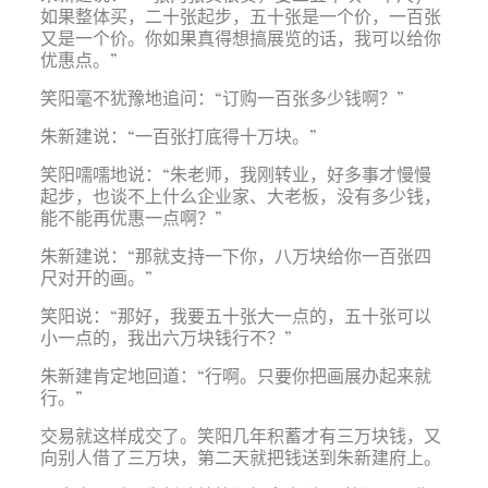
如果整体买，二十张起步，五十张是一个价，一百张
又是一个价。你如果真得想搞展览的话，我可以给你
优惠点。”
笑阳毫不犹豫地追问：“订购一百张多少钱啊？”
朱新建说：“一百张打底得十万块。”
笑阳嚅嚅地说：“朱老师，我刚转业，好多事才慢慢
起步，也谈不上什么企业家、大老板，没有多少钱，
能不能再优惠一点啊？”
朱新建说：“那就支持一下你，八万块给你一百张四
尺对开的画。”
笑阳说：“那好，我要五十张大一点的，五十张可以
小一点的，我出六万块钱行不？”
朱新建肯定地回道：“行啊。只要你把画展办起来就
行。”
交易就这样成交了。笑阳几年积蓄才有三万块钱，又
向别人借了三万块，第二天就把钱送到朱新建府上。