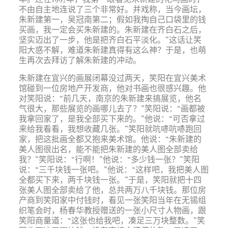
不由自主地连说了三个非常好。并戏称，当今画坛，
朱新建第一，吴冠南第二；假如我掏自己口袋里的钱
买画，我一定会买朱新建的。朱新建在齐白石之后，
坚实迈出了一步，他是把齐白石平淡化。”这话让笑
阳大惑不解，难道朱新建真得有这么神？于是，也萌
生再次去拜访了解朱新建的冲动。
朱新建在宜兴的画展闭幕没过两天，笑阳在宜兴美术
馆碰到一位房地产开发商，他对书画也很感兴趣。他
对笑阳说：“前几天，南京的朱新建来搞展览，他名
气很大，那些展览的画哪儿去了？”笑阳说：“画都被
我拿回家了，是我全部买下来的。”他说：“可否拿过
来给我看看，我想收藏几张。”笑阳就吭哧吭哧跑回
家，把这批画全都又抱来美术馆。他说：“朱新建的
美人图很出名，能不能把朱新建的美人图全部卖给
我？”笑阳说：“行啊！”他说：“多少钱一张？”笑阳
说：“三千块钱一张吧。”他说：“这样吧，我把美人图
全都买下来，两千块钱一张。”于是，笑阳就把十四
张美人图全部卖给了他，总共两万八千块钱。那位房
产商到笑阳家中付钱时，看见一张笑阳当年在无锡组
织笔会时，杨春华教授赠送的一张小尺寸人物画，跟
笑阳商量道：“这张也给我吧，凑足三万块整数。”笑