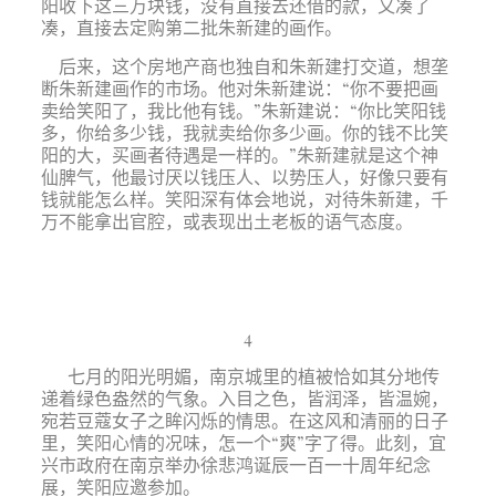
阳收下这三万块钱，没有直接去还借的款，又凑了
凑，直接去定购第二批朱新建的画作。
后来，这个房地产商也独自和朱新建打交道，想垄
断朱新建画作的市场。他对朱新建说：“你不要把画
卖给笑阳了，我比他有钱。”朱新建说：“你比笑阳钱
多，你给多少钱，我就卖给你多少画。你的钱不比笑
阳的大，买画者待遇是一样的。”朱新建就是这个神
仙脾气，他最讨厌以钱压人、以势压人，好像只要有
钱就能怎么样。笑阳深有体会地说，对待朱新建，千
万不能拿出官腔，或表现出土老板的语气态度。
4
七月的阳光明媚，南京城里的植被恰如其分地传
递着绿色盎然的气象。入目之色，皆润泽，皆温婉，
宛若豆蔻女子之眸闪烁的情思。在这风和清丽的日子
里，笑阳心情的况味，怎一个“爽”字了得。此刻，宜
兴市政府在南京举办徐悲鸿诞辰一百一十周年纪念
展，笑阳应邀参加。