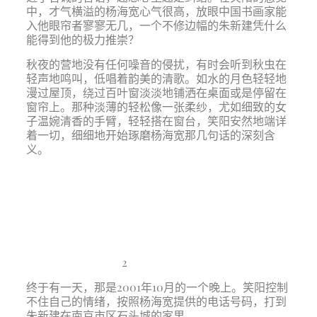
中，才气横溢的杨海宽心气很高，放眼中国书画家能
入他眼帘者寥寥无几，一个不修边幅的朱新建凭什么
能得到他的极力推崇？
秋夜的营地没有任何噪音的侵扰，有时会听到秋虫在
轻声地鸣叫，低唱着韵美的清歌。如水的月色轻轻地
漫过屋顶，绕过百叶窗淡淡地铺洒在桌面或是停留在
窗帘上。那种淡薄的轻松像一张柔纱，尤如细致的女
子温婉清香的手臂，轻轻搭在窗台，笑阳安然地端详
着一切，细细地开始琢磨杨海宽那几句话的深刻含
义。
2
终于有一天，那是
2001
年
10
月的一个晚上。笑阳控制
不住自己的情绪，按照杨海宽提供的电话号码，打到
朱新建在南京市区石头城的家里。