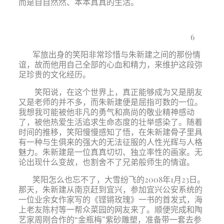
而是自自然然、本本真真的生活。
6
军旅出身的笑阳非常珍惜与朱新建之间的那份情
谊，故而他用自己全部的心血和精力，来维护这段弥
足珍贵的文化经历。
笑阳说，在这个世界上，真正能够成为又是朋友
又是老师的并不多，而朱新建便是屈指可数的一位。
我想我可能被他非凡的勇气和高尚的敬业精神感动
了，被他热爱生活追求生命态度的壮举感染了。随着
时间的推移，笑阳慢慢感知了悟，在朱新建骨子里具
有一种与生俱来的强大的无法征服的人性光辉与人格
魅力。朱新建是一位真真切切、独立率性的画家。无
论出现什么变故，也割舍不了兄弟般师生的情谊。
笑阳怎么也忘不了，大雪纷飞的
2008
年
1
月
23
日。
那天，朱新建从南京赶到宜兴，参加宜兴公安系统的
一位业余女作家写的《铿锵玫瑰》一书的首发式，海
上老友陈村等一帮众菜园的网友来了。顺便完成和陶
艺家周刚合作的“金瓶梅”紫砂雕塑，准备带一套去参