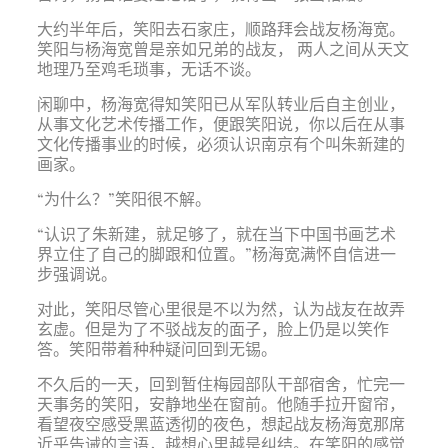
大约半年后，笑阳去石家庄，顺路拜会战友杨海宽。
笑阳与杨海宽曾是亲如兄弟的战友， 两人之间从天文
地理乃至鸡毛琐事，无话不谈。
闲聊中，杨海宽得知笑阳已从军队转业后自主创业，
从事文化艺术传播工作，便跟笑阳说，你以后在从事
文化传播事业的时候，必须认识南京有个叫朱新建的
画家。
“为什么？”笑阳很不解。
“认识了朱新建，就足够了，就在当下中国书画艺术
界立住了自己的脚跟和位置。”杨海宽满怀自信进一
步强调说。
对此，笑阳尽管心里很是不以为然，认为战友在故弄
玄虚。但是为了不驳战友的面子，脸上仍是以笑作
答。笑阳带着种种疑问回到无锡。
不久后的一天，回到暂住梅园部队干部宿舍，忙完一
天事务的笑阳，安静地坐在窗前。他随手拉开窗帘，
看望夜空感受黑蓝透彻的夜色，想起战友杨海宽那席
近乎告诫的言语，越想心里越是纠结。在笑阳的感觉