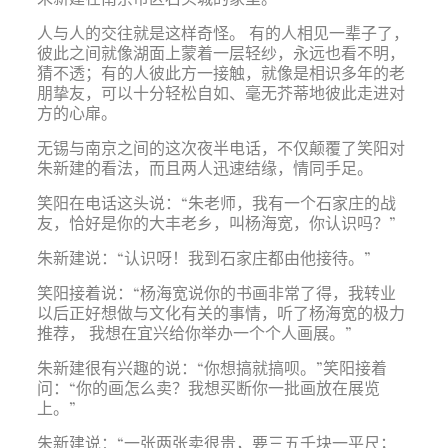
人与人的交往就是这样奇怪。 有的人相见一辈子了，
彼此之间就像湖面上蒙着一层轻纱，永远也看不明，
猜不透；有的人彼此方一接触，就像是相识多年的老
朋挚友，可以十分轻松自如、毫无芥蒂地彼此走进对
方的心扉。
无锡与南京之间的这次夜半电话，不仅颠覆了笑阳对
朱新建的看法，而且两人迅速结缘，情同手足。
笑阳在电话这头说：“朱老师，我有一个石家庄的战
友，恰好是你的大丰老乡，叫杨海宽，你认识吗？”
朱新建说：“认识呀！我到石家庄都由他接待。”
笑阳接着说：“杨海宽说你的书画非常了得，我转业
以后正好想做与文化有关的事情，听了杨海宽的极力
推荐， 我想在宜兴给你举办一个个人画展。”
朱新建很有兴趣的说：“你想搞就搞呗。”笑阳接着
问：“你的画怎么卖？我想买断你一批画放在展览
上。”
朱新建说：“一张两张卖很贵，要三五千块一平尺；