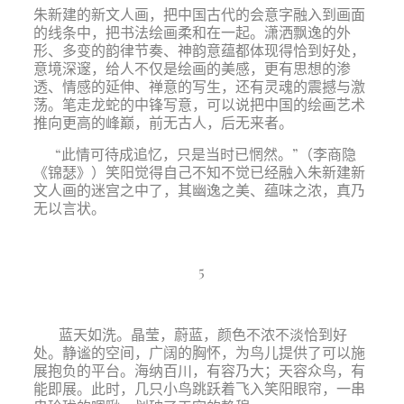
朱新建的新文人画，把中国古代的会意字融入到画面
的线条中，把书法绘画柔和在一起。潇洒飘逸的外
形、多变的韵律节奏、神韵意蕴都体现得恰到好处，
意境深邃，给人不仅是绘画的美感，更有思想的渗
透、情感的延伸、禅意的写生，还有灵魂的震撼与激
荡。笔走龙蛇的中锋写意，可以说把中国的绘画艺术
推向更高的峰巅，前无古人，后无来者。
“此情可待成追忆，只是当时已惘然。”（李商隐
《锦瑟》）笑阳觉得自己不知不觉已经融入朱新建新
文人画的迷宫之中了，其幽逸之美、蕴味之浓，真乃
无以言状。
5
蓝天如洗。晶莹，蔚蓝，颜色不浓不淡恰到好
处。静谧的空间，广阔的胸怀，为鸟儿提供了可以施
展抱负的平台。海纳百川，有容乃大；天容众鸟，有
能即展。此时，几只小鸟跳跃着飞入笑阳眼帘，一串