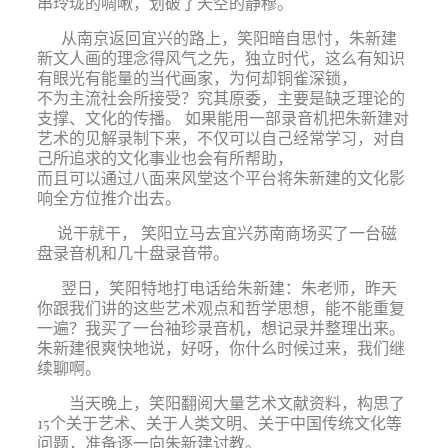
串玲珑的啁啾，划破了天空的静穆。
从南京返回宜兴的路上，笑阳暗自思忖，朱新建
新文人画的理念得风气之先，独立时代，这么有知识
有眼光有能量的当代画家，为何却铜雀深锁，
不为主流社会所接受？究其原委，主要是缺乏理论的
支撑、文化的传播。 如果能用一部录音机把朱新建对
艺术的见解录制下来，不仅可以自己经常学习，对自
己所追求的文化事业也会有所帮助，
而且可以通过八面来风堂这个平台将朱新建的文化影
响全方位推介出去。
说干就干， 笑阳立马去宜兴苏南商场买了一台磁
盘录音机和几十盘录音带。
翌日，笑阳特地打电话给朱新建：朱老师，昨天
你跟我们讲的这些艺术观点和哲学思想，能不能重复
一遍？我买了一台袖珍录音机，想记录并整理出来。
朱新建很爽快地说，好呀，你什么时候过来，我们继
续聊啊。
当天晚上，笑阳翻阅大量艺术文献资料，构思了
15
个关于艺术、关于人类文明、关于中国传统文化等
问题，准备逐一向朱新建讨教。