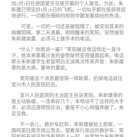
加
2
月
1
日在德国爱莎芬堡开幕的个人展览。为此，朱
新建已预定好
1
月
26
日的飞机。一切似乎都在按部就班
地进行，一切都在细碎的规则中散发着缤纷的色泽。
可是，一切的一切还是被阻隔了，被突如其来的
病魔阻隔。第二天清晨，刚刚醒来的笑阳，突然接到
朱新建病重、必须马上做手术的电话。
“什么？你再说一遍？”笑阳被这电话惊出一身冷
汗，他本来靠着沙发的姿势陡然变得僵直起来。电话
那头朱新建学生老鼠明白无误再次传来声音：朱新建
患的是大病，要命的重症。
笑阳被这个消息震惊得一阵眩晕，扔掉电话就往
宜兴市人民医院赶去。
宜兴人民医院的主治医生告诉笑阳，朱新建患的
是主动脉瘤，一连串好几个，本地动不了这样的大手
术，必须迅速转院诊治，要是不小心将瘤弄破了，肯
定没救。
不一会儿，救护车赶到，朱新建被抬上担架，一
路鸣笛往南京扬尘而去。望着渐行渐远的救护车，笑
阳和所有闻讯到场看望的人一起，由衷地为朱新建病