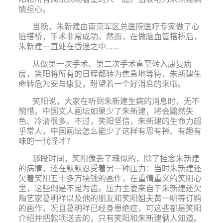
情担心。
当晚，朱新建由南京军区总医院医疗专家做了心
脏搭桥，手术非常成功。然而，在做脑血管搭桥后，
朱新建一直处在昏迷之中……
从做第一次手术、第二次手术直至转入康复病
房，笑阳将所有的日程都转为焦急地等待，朱新建生
命转危为安与康复，盼望着一个好消息的来临。
笑阳说，大家在听到朱新建生病的消息时，无不
惋惜。中国文人画坛如果少了朱新建，将会黯然失
色、冷清很多。不过，笑阳坚信，朱新建的生命力超
乎常人，中国画坛怎么能少了这样有思有禅、有趣有
味的一代怪才？
那段时间，笑阳像丢了魂似的，除了挂念朱新建
的病情，还在默默忍受着另一种压力：当时朱新建还
欠着笑阳五十多万块钱的画作，在重情重义的笑阳心
里，这些倒是不足为齿。压力主要来自于朱新建还欠
陶艺家葛明祥以及他的朋友和笑阳姐夫黄一明等订购
的画作，况且葛明祥已经身患绝症，可这些都是笑阳
介绍并把款项送去的，只有笑阳和朱新建俩人知道。