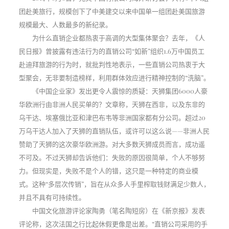
团赴美旅行，规模创下了中美建交以来中国单一组团赴美国旅游
规模最大、人数最多的新纪录。
为什么直销企业都热衷于高调的大型集体聚会？去年，《人
民日报》曾披露有违法行为的直销公司“如新”组织1.6万中国员工
赴迪拜旅游的行为时，就批判性地表示，一些直销公司热衷于大
型聚会，无非要制造榜样，利用群体效应进行精神控制的“洗脑”。
《中国企业家》发出更令人震惊的质疑：天狮集团6000人豪
华欧洲行由非洲人民买单的？文章称，天狮在西非，以及东非的
乌干达、埃塞俄比亚和津巴布韦等非洲国家都有分公司。超过20
万乌干达人加入了天狮的直销队伍，或许可以这么说——非洲人民
赞助了天狮的这次豪华欧洲游。对大多数天狮成员而言，成功遥
不可及。不过天狮却告诉他们：失败的原因很简单，个人不够努
力。但现实是，失败不是个人的错，这只是一种特定的商业模
式。这种“多层次传销”，旨在从众多人手里榨取钱财满足少数人，
并且不具有可持续性。
中国文化旅游评论家陶勇（笔名陶短房）在《新京报》发表
评论称，这次法国之行比起休假更像是出差。“直销公司采用的手