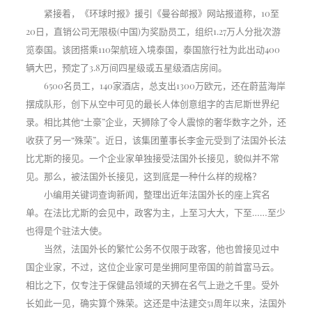
紧接着，《环球时报》援引《曼谷邮报》网站报道称，10至
20日，直销公司无限极(中国)为奖励员工，组织1.27万人分批次游
览泰国。该团搭乘110架航班入境泰国，泰国旅行社为此出动400
辆大巴，预定了3.8万间四星级或五星级酒店房间。
6500名员工，140家酒店，总支出1300万欧元，还在蔚蓝海岸
摆成队形，创下从空中可见的最长人体创意组字的吉尼斯世界纪
录。相比其他“土豪”企业，天狮除了令人震惊的奢华数字之外，还
收获了另一“殊荣”。近日，该集团董事长李金元受到了法国外长法
比尤斯的接见。一个企业家单独接受法国外长接见，貌似并不常
见。那么，被法国外长接见，这到底是一种什么样的规格？
小编用关键词查询新闻，整理出近年法国外长的座上宾名
单。在法比尤斯的会见中，政客为主，上至习大大，下至……至少
也得是个驻法大使。
当然，法国外长的繁忙公务不仅限于政客，他也曾接见过中
国企业家，不过，这位企业家可是坐拥阿里帝国的前首富马云。
相比之下，仅专注于保健品领域的天狮在名气上逊之千里。受外
长如此一见，确实算个殊荣。这还是中法建交51周年以来，法国外