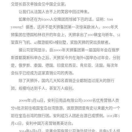
交部长首次单独会见中国企业家。
让我们从法国人合不上的笑容中回过神来。
如果你还在为6500人空降团而惊掉下巴的话，证明：too
young！据悉，这并不是天狮集团第一次惊呆欧洲人，2002年天
狮集团在德国柏林召开的年会上，天狮拿出了100辆宝马轿车、32
架直升飞机、43艘游艇和6幢别墅，奖励天狮的突出贡献者。
据公司官网显示，自2000年天狮集团第一届国际年会在俄罗
斯首都莫斯科举办之后，天狮至今共在海外6国举办过年会，分别
是，俄罗斯、泰国、德国、印度尼西亚、肯尼亚、法国。每次年
会似乎已经成为这家直销公司的秀场。
除了天狮外，国内几大知名直销企业都制造过庞大的旅行
团，规模均达到千人、甚至万人级别。
2009年3月14日，安利日用品有限公司12000名优秀营销人员
分9批次前往祖国宝岛台湾旅游。该旅游团是有史以来最大的一个
前往宝岛台湾的旅行团。安利组万人团赴台游已成惯例。2013年3
月12日，安利中国万名营销菁英访台。
2014年6月6日，完美中国有限公司海外研讨会，共有6千人组