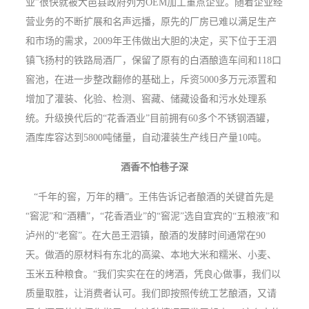
业”很快就被大邑县政府列为OEM加工重点企业。随着企业经
营业务的不断扩展和名声远播，原先的厂房已难以满足生产
和市场的需求，2009年王伟做出大胆的决定，买下位于王泗
镇飞扬村的铁路局酒厂，保留了原有的白酒酿造车间和118口
窖池，在进一步整改翻修的基础上，斥资5000多万元添置和
增加了灌装、化验、检测、窖藏、储藏设备和污水处理系
统。升级换代后的“花香酒业”目前拥有60多个不锈钢酒罐，
酒库库容达到5800吨储量，自动灌装生产线日产量10吨。
酒香不怕巷子深
“千年的窖，万年的糟”。王伟告诉记者酿酒的关键首先是
“窖泥”和“酒糟”，“花香酒业”的“窖泥”选自宜宾的“五粮液”和
泸州的“老窖”。在大邑王泗镇，酿酒的发酵时间通常在90
天。做酒的原材料有东北的高粱、本地大米和糯米、小麦、
玉米五种粮食。“我们实实在在的烤酒，凭良心做事，我们以
质量取胜，让消费者认可。我们即按照传统工艺酿酒，又请