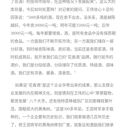
了名酒厂的技师作指导，在这种情况下发展起来”。这么大的
库存量，今后如何处置呐？对记者的提问，王伟信心十足的
回答说：“5000多吨的酒，现在卖不出去，没关系，酒是越陈
越好。今年卖30000元一吨；明年可能35000元一吨；后年
38000元一吨。每年都要增值，酒，是所有食品中没有保质期
的食品。一方面我们不断开拓市场；另一方面我们储存一部
分好酒。到时候卖陈味酒、卖好酒，当前还是卖原浆酒，待
时机成熟后，就开发我们自己的“花香酒”品牌。随行就市的
酒价，我们是分段结酒，分段储存了优质酒、特级酒、调味
酒。我们还有浓香、酱香、清香型。”
如果说“花香酒”是这个企业孕育出来的成果，那么支撑企
业发展的内在精神文化，则是镌刻在王伟的心中“厚德载物，
聚贤发展” 八个大字。还有他特意移植到厂区的那棵枝繁叶
茂，围粗硕大的黄角树。“这是
300
多年前，王泗将军亲手栽
种的，一个企业要有历史标识，我们祖辈做酒几百年历史
了，将王泗将军的黄角树移到厂里，就象征和激励我们继承