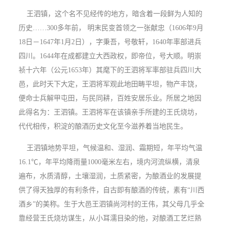
王泗镇，这个名不见经传的地方，暗含着一段鲜为人知的
历史……300多年前， 明末民变首领之一张献忠（1606年9月
18日－1647年1月2日），字秉吾，号敬轩，1640年率部进兵
四川
。1644年在成都建立
大西政权
，即帝位，号大顺。明崇
祯十六年（公元1653年）其麾下的王泗将军率部驻兵四川大
邑，此时天下大定，王泗将军观此地田畴平坦，物产丰饶，
便命士兵解甲屯田，与民同耕，百姓安居乐业。所居之地因
此得名为：王泗镇。王泗将军在该镇亲手所建的王氏烧坊，
代代相传，积淀的酿酒历史文化至今滋养着当地民生。
王泗镇地势平坦，气候温和、湿润、霜期短，年平均气温
16.1℃，年平均降雨量1000毫米左右，境内河流纵横，清泉
遍布，水质清醇，土壤湿润，土质紧密，为酿酒业的发展提
供了得天独厚的有利条件，自古即有酿酒的传统，素有“川西
酒乡”的美称。生于大邑王泗镇尚河村的王伟，其父母几乎全
靠经营王氏烧坊谋生，从小耳濡目染的他，对酿酒工艺烂熟