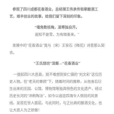
参观了四川成都花香酒业，总经理王伟承传祖辈酿酒工
艺，艰辛创业的故事，给我们留下深刻的印象。
“墙角数枝梅，凌寒独自开。
遥知不是雪，为有暗香来。”
发展中的“花香酒业”竟与（宋）王安石《梅花》诗意那么契
合。
“王氏烧坊”涅槃→“花香酒业”
一提起四川大邑县，就不难想到安仁镇的“刘文彩”这位历
史人物。在“老天的眷顾”下，随着时间的推移，从他身后衍
生出来的庄园、公馆、博物馆等独具特色的文化遗产，经过
历史长河的“冲刷陶冶”，如今以遐迩四海令人侧目的风景
线，呈现在世人面前。与此同时，与之比肩的酿酒文化，也
让大邑人为之骄傲！