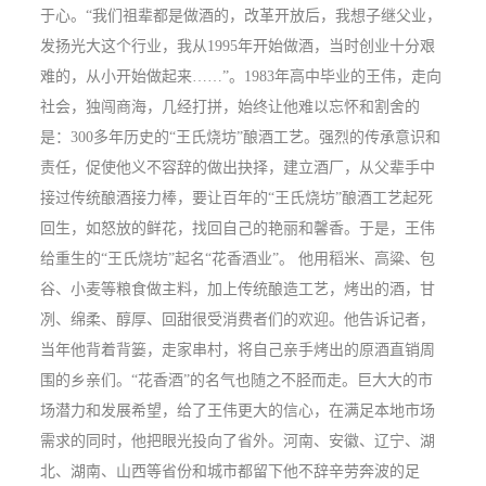
于心。“我们祖辈都是做酒的，改革开放后，我想子继父业，
发扬光大这个行业，我从1995年开始做酒，当时创业十分艰
难的，从小开始做起来……”。1983年高中毕业的王伟，走向
社会，独闯商海，几经打拼，始终让他难以忘怀和割舍的
是：300多年历史的“王氏烧坊”酿酒工艺。强烈的传承意识和
责任，促使他义不容辞的做出抉择，建立酒厂，从父辈手中
接过传统酿酒接力棒，要让百年的“王氏烧坊”酿酒工艺起死
回生，如怒放的鲜花，找回自己的艳丽和馨香。于是，王伟
给重生的“王氏烧坊”起名“花香酒业”。 他用稻米、高粱、包
谷、小麦等粮食做主料，加上传统酿造工艺，烤出的酒，甘
冽、绵柔、醇厚、回甜很受消费者们的欢迎。他告诉记者，
当年他背着背篓，走家串村，将自己亲手烤出的原酒直销周
围的乡亲们。“花香酒”的名气也随之不胫而走。巨大大的市
场潜力和发展希望，给了王伟更大的信心，在满足本地市场
需求的同时，他把眼光投向了省外。河南、安徽、辽宁、湖
北、湖南、山西等省份和城市都留下他不辞辛劳奔波的足