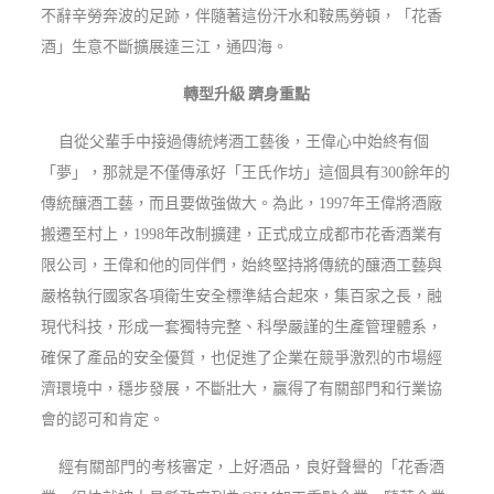
不辭辛勞奔波的足跡，伴隨著這份汗水和鞍馬勞頓，「花香
酒」生意不斷擴展達三江，通四海。
轉型升級
躋身重點
自從父輩手中接過傳統烤酒工藝後，王偉心中始終有個
「夢」，那就是不僅傳承好「王氏作坊」這個具有300餘年的
傳統釀酒工藝，而且要做強做大。為此，1997年王偉將酒廠
搬遷至村上，1998年改制擴建，正式成立成都市花香酒業有
限公司，王偉和他的同伴們，始終堅持將傳統的釀酒工藝與
嚴格執行國家各項衛生安全標準結合起來，集百家之長，融
現代科技，形成一套獨特完整、科學嚴謹的生產管理體系，
確保了產品的安全優質，也促進了企業在競爭激烈的市場經
濟環境中，穩步發展，不斷壯大，贏得了有關部門和行業協
會的認可和肯定。
經有關部門的考核審定，上好酒品，良好聲譽的「花香酒