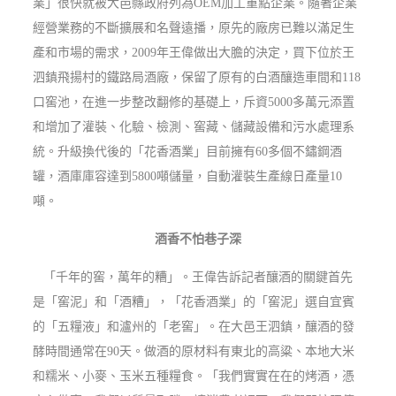
業」很快就被大邑縣政府列為OEM加工重點企業。隨著企業
經營業務的不斷擴展和名聲遠播，原先的廠房已難以滿足生
產和市場的需求，2009年王偉做出大膽的決定，買下位於王
泗鎮飛揚村的鐵路局酒廠，保留了原有的白酒釀造車間和118
口窖池，在進一步整改翻修的基礎上，斥資5000多萬元添置
和增加了灌裝、化驗、檢測、窖藏、儲藏設備和污水處理系
統。升級換代後的「花香酒業」目前擁有60多個不鏽鋼酒
罐，酒庫庫容達到5800噸儲量，自動灌裝生產線日產量10
噸。
酒香不怕巷子深
「千年的窖，萬年的糟」。王偉告訴記者釀酒的關鍵首先
是「窖泥」和「酒糟」，「花香酒業」的「窖泥」選自宜賓
的「五糧液」和瀘州的「老窖」。在大邑王泗鎮，釀酒的發
酵時間通常在90天。做酒的原材料有東北的高粱、本地大米
和糯米、小麥、玉米五種糧食。「我們實實在在的烤酒，憑