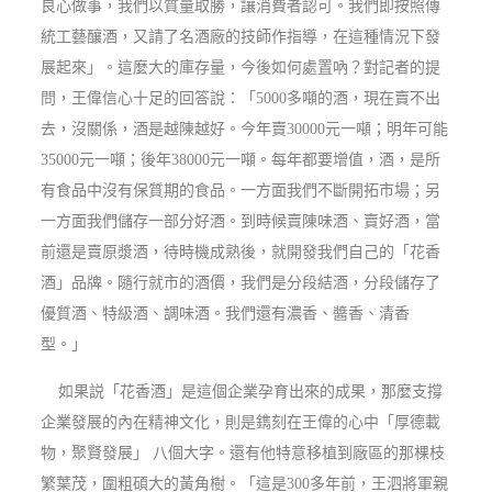
良心做事，我們以質量取勝，讓消費者認可。我們即按照傳
統工藝釀酒，又請了名酒廠的技師作指導，在這種情況下發
展起來」。這麼大的庫存量，今後如何處置吶？對記者的提
問，王偉信心十足的回答說：「5000多噸的酒，現在賣不出
去，沒關係，酒是越陳越好。今年賣30000元一噸；明年可能
35000元一噸；後年38000元一噸。每年都要增值，酒，是所
有食品中沒有保質期的食品。一方面我們不斷開拓市場；另
一方面我們儲存一部分好酒。到時候賣陳味酒、賣好酒，當
前還是賣原漿酒，待時機成熟後，就開發我們自己的「花香
酒」品牌。隨行就市的酒價，我們是分段結酒，分段儲存了
優質酒、特級酒、調味酒。我們還有濃香、醬香、清香
型。」
如果説「花香酒」是這個企業孕育出來的成果，那麼支撐
企業發展的內在精神文化，則是鐫刻在王偉的心中「厚德載
物，聚賢發展」 八個大字。還有他特意移植到廠區的那棵枝
繁葉茂，圍粗碩大的黃角樹。「這是
300
多年前，王泗將軍親