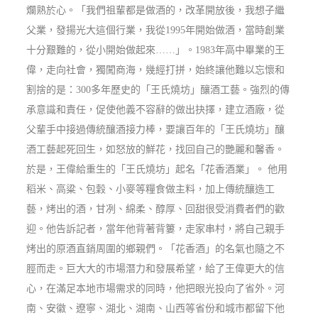
爛熟於心。「我們祖輩都是做酒的，改革開放後，我想子繼
父業，發揚光大這個行業，我從1995年開始做酒，當時創業
十分艱難的，從小開始做起來……」。1983年高中畢業的王
偉，走向社會，獨闖商海，幾經打拼，始終讓他難以忘懷和
割捨的是：300多年歷史的「王氏燒坊」釀酒工藝。強烈的傳
承意識和責任，促使他義不容辭的做出抉擇，建立酒廠，從
父輩手中接過傳統釀酒接力棒，要讓百年的「王氏燒坊」釀
酒工藝起死回生，如怒放的鮮花，找回自己的艷麗和馨香。
於是，王偉給重生的「王氏燒坊」起名「花香酒業」。 他用
稻米、高粱、包穀、小麥等糧食做主料，加上傳統釀造工
藝，烤出的酒，甘冽、綿柔、醇厚、回甜很受消費者們的歡
迎。他告訴記者，當年他背著背簍，走家串村，將自己親手
烤出的原酒直銷周圍的鄉親們。「花香酒」的名氣也隨之不
脛而走。巨大大的市場潛力和發展希望，給了王偉更大的信
心，在滿足本地市場需求的同時，他把眼光投向了省外。河
南、安徽、遼寧、湖北、湖南、山西等省份和城市都留下他