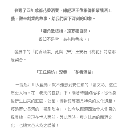
參觀了四川成都花香酒業，總經理王偉承傳祖輩釀酒工
藝，艱辛創業的故事，給我們留下深刻的印象。
「牆角數枝梅，凌寒獨自開。
遙知不是雪，為有暗香來。」
發展中的「花香酒業」竟與（宋）王安石《梅花》詩意那
麼契合。
「王氏燒坊」涅槃→「花香酒業」
一提起四川大邑縣，就不難想到安仁鎮的「劉文彩」這位
歷史人物。在「老天的眷顧」下，隨著時間的推移，從他身
後衍生出來的莊園、公館、博物館等獨具特色的文化遺產，
經過歷史長河的「衝刷陶冶」，如今以遐邇四海令人側目的
風景線，呈現在世人面前。與此同時，與之比肩的釀酒文
化，也讓大邑人為之驕傲！