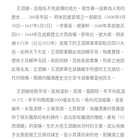
王泗鎮，這個名不見經傳的地方，暗含著一段鮮為人知的
歷史……300多年前， 明末民變首領之一張獻忠（1606年9月
18日－1647年1月2日），字秉吾，號敬軒，1640年率部進兵
四川
。1644年在成都建立
大西政權
，即帝位，號大順。明崇
禎十六年（公元1653年）其麾下的王泗將軍率部駐兵四川大
邑，此時天下大定，王泗將軍觀此地田疇平坦，物產豐饒，
便命士兵解甲屯田，與民同耕，百姓安居樂業。所居之地因
此得名為：王泗鎮。王泗將軍在該鎮親手所建的王氏燒坊，
代代相傳，積澱的釀酒歷史文化至今滋養著當地民生。
王泗鎮地勢平坦，氣候溫和、濕潤、霜期短，年平均氣溫
16.1℃，年平均降雨量1000毫米左右，境內河流縱橫，清泉
遍布，水質清醇，土壤濕潤，土質緊密，為釀酒業的發展提
供了得天獨厚的有利條件，自古即有釀酒的傳統，素有「川
西酒鄉」的美稱。生於大邑王泗鎮尚河村的王偉，其父母幾
乎全靠經營王氏燒坊謀生，從小耳濡目染的他，對釀酒工藝