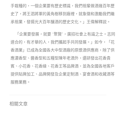
手栽種的，一個企業要有歷史標識，我們祖輩做酒幾百年歷
史了，將王泗將軍的黃角樹移到廠裡，就象徵和激勵我們繼
承祖業，發揚光大百年釀酒的歷史文化。」王偉解釋説。
「企業要發展，就要 ‘聚賢’，廣招社會上有識之士。志同
道合的，有才華的人，我們攜起手共同發展。」如今，「花
香酒業」已成為全國各大中型酒廠的原漿酒供應商，除了供
應濃香型、醬香型和五糧型陳年老酒外，還研發出花香貴
賓、小花香、花香緣、花香王等品牌酒，並為全國各地客戶
提供貼牌加工、品牌開發及企業定制酒、宴會酒和收藏酒等
服務業務。
相關文章