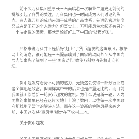
前不久万科集团董事长王石面临着一次职业生涯史无前例的
挑战引起了各界的关注，万科集团也一时间成为人们讨论的焦
点。有人说万科的成功来源于成熟的产品体系，先进的管理制度
又或者是王石的个人魅力？但事实上，万科能风生水起还有另外
一个决定性的因素，那就是恰好赶上了中国的
“
货币超发
”
。
严格来说万科并不是恰好
“
赶上
”
了货币超发的这阵东风，根据
网上的消息，很可能是王石提前嗅到了国家的动向甚至从中国高
层内部事先了解到了一些
“
国家动作
”
致使万科抢占先机走向神
坛。
货币超发有着势不可挡的魅力，无疑这会使得一部分行业或
者个体迅速致富，但同样其带来的后果也是严重无比的，而目前
我国就面临着新一轮货币超发的危机。为什么说是新一轮，因为
同样的事情早已经在这片大地上上演了数回，以往每一次中国政
府都找到了暂时的解决方法，而在这一波新的金融风暴来袭之
前，中国这次将
“
避风港
”
锁定在了农村土地。
关于货币超发
关于中国是否超发货币在社会各界都有不一样的言论，有学