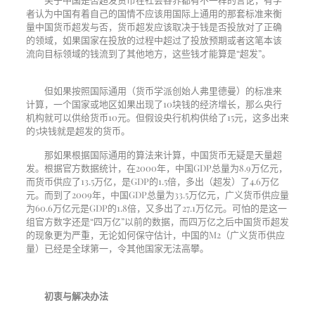
者认为中国有着自己的国情不应该用国际上通用的那套标准来衡
量中国货币超发与否，货币超发应该取决于钱是否投放对了正确
的领域，如果国家在投放的过程中超过了投放预期或者这笔本该
流向目标领域的钱流到了其他地方，这些钱才能算是
“
超发
”
。
但如果按照国际通用（货币学派创始人弗里德曼）的标准来
计算，一个国家或地区如果出现了
10
块钱的经济增长，那么央行
机构就可以供给货币
10
元。但假设央行机构供给了
15
元，这多出来
的
5
块钱就是超发的货币。
那如果根据国际通用的算法来计算，中国货币无疑是天量超
发。根据官方数据统计，在
2000
年，中国
GDP
总量为
8.9
万亿元，
而货币供应了
13.5
万亿，是
GDP
的
1.5
倍，多出（超发）了
4.6
万亿
元。而到了
2009
年，中国
GDP
总量为
33.5
万亿元，广义货币供应量
为
60.6
万亿元是
GDP
的
1.8
倍，又多出了
27.1
万亿元。可怕的是这一
组官方数字还是
“
四万亿
”
以前的数据，而四万亿之后中国货币超发
的现象更为严重，无论如何保守估计，中国的
M2
（广义货币供应
量）已经是全球第一，令其他国家无法高攀。
初衷与解决办法