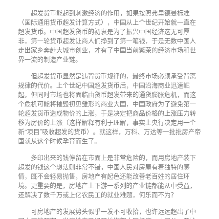
超发货币能起到刺激经济的作用，如果按照弗里德曼标准
（国际通用货币超发计算方式），中国从上个世纪开始就一直在
超发货币。中国超发货币的初衷是为了振兴中国经济这无可厚
非，第一轮货币超发让商人们挣到了第一笔钱，于是无数中国人
走出家乡奔赴大城市创业，才有了中国当前繁荣的经济市场和世
界一流的制造产业链。
但超发货币显然是违背货币规律的，最终市场必须承受背离
规律的代价。上个世纪中国超发货币后，中国沿海商业迅速崛
起，但同时市场也将面临由货币超发带来的通货膨胀危机，而这
个危机可能将摧毁初见雏形的商业大国，中国政府为了避免第一
轮超发货币造成物价的上涨，于是决定把商品价格的上涨压力转
移为房价的上涨（这样解释有利于理解，事实上央行决定用一个
新
“
项目
”
吸收超发的货币）。就这样，万科、万达等一批批房产帝
国就从这个时候孕育而生了。
多印出来的钱停留在市面上是非常危险的，而用房地产装下
超发的钱这个想法则非常不错，中国人民对房屋有着独特的感
情，既不会轻易抛售，房地产有起色还能改善老百姓的居住环
境。更重要的是，房地产上下游一系列的产业链都能从中受益，
还解决了数千万或上亿农民工的就业难题，何乐而不为？
可房地产的发展势头似乎一发不可收拾，也许远远超出了中