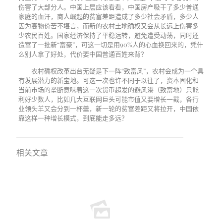
伤害了大部分人。中国上层应该看看，中国房产吸干了多少普通
家庭的血汗，商人崛起的贫富差距造成了多少社会矛盾，多少人
因为高物价苦不堪言，而新的农村土地确权又会从长远上伤害多
少农民百姓。国家经济保持了平稳运转，避免遭受动荡，同时还
造富了一批新
“
富豪
”
，可这一切是用
90%
人的心血换回来的，凭什
么别人拿了好处，代价要中国普通百姓来背？
农村确权改革出台无疑是下一阵
“
致富风
”
，农村会成为一个具
有发展潜力的新宝地。可这一次也许不同于以往了，资本固化和
当前市场的垄断意味着这一次货币超发的避风港（致富地）只能
利好少数人，比如几大互联网巨头可能市值又要增长一截，各行
业领头羊又会分到一杯羹，新一轮的贫富差距又将拉开，中国依
靠这样一种增长模式，到底能走多远？
相关文章