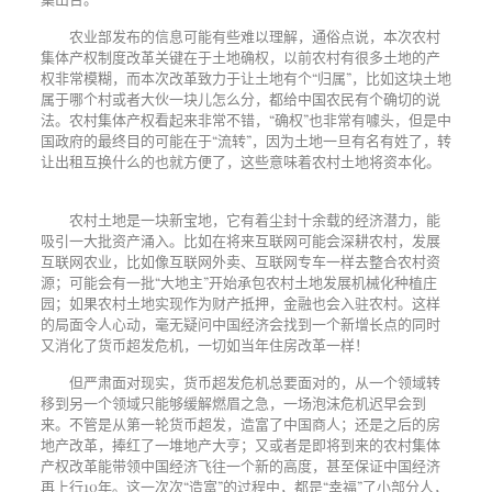
农业部发布的信息可能有些难以理解，通俗点说，本次农村
集体产权制度改革关键在于土地确权，以前农村有很多土地的产
权非常模糊，而本次改革致力于让土地有个
“
归属
”
，比如这块土地
属于哪个村或者大伙一块儿怎么分，都给中国农民有个确切的说
法。农村集体产权看起来非常不错，
“
确权
”
也非常有噱头，但是中
国政府的最终目的可能在于
“
流转
”
，因为土地一旦有名有姓了，转
让出租互换什么的也就方便了，这些意味着农村土地将资本化。
农村土地是一块新宝地，它有着尘封十余载的经济潜力，能
吸引一大批资产涌入。比如在将来互联网可能会深耕农村，发展
互联网农业，比如像互联网外卖、互联网专车一样去整合农村资
源；可能会有一批
“
大地主
”
开始承包农村土地发展机械化种植庄
园；如果农村土地实现作为财产抵押，金融也会入驻农村。这样
的局面令人心动，毫无疑问中国经济会找到一个新增长点的同时
又消化了货币超发危机，一切如当年住房改革一样！
但严肃面对现实，货币超发危机总要面对的，从一个领域转
移到另一个领域只能够缓解燃眉之急，一场泡沫危机迟早会到
来。不管是从第一轮货币超发，造富了中国商人；还是之后的房
地产改革，捧红了一堆地产大亨；又或者是即将到来的农村集体
产权改革能带领中国经济飞往一个新的高度，甚至保证中国经济
再上行
10
年。这一次次
“
造富
”
的过程中，都是
“
幸福
”
了小部分人，