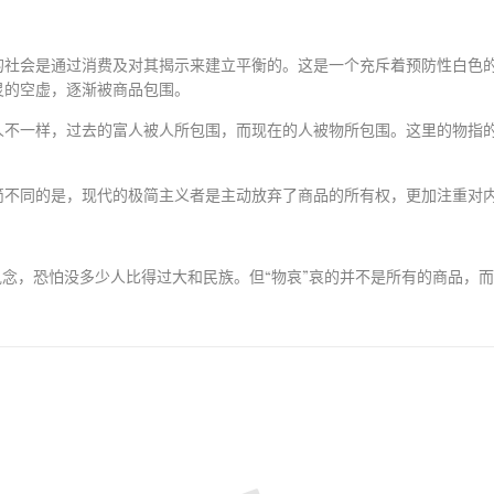
的社会是通过消费及对其揭示来建立平衡的。这是一个充斥着预防性白色
灵的空虚，逐渐被商品包围。
人不一样，过去的富人被人所包围，而现在的人被物所包围。这里的物指
简不同的是，现代的极简主义者是主动放弃了商品的所有权，更加注重对
执念，恐怕没多少人比得过大和民族。但“物哀”哀的并不是所有的商品，