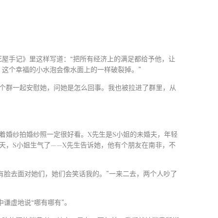
屋手记》里这样写道：“把所有经济上的满足都给予他，让
这个幸福的小水泡会像水面上的一样破裂掉。”
个群一起安慰她，问她是怎么回事。我也被拉进了群里，从
着婚纱拍婚纱照一定很好看。
X
先生是
S
小姐的未婚夫，年轻
天，
S
小姐生气了——
X
先生告诉她，他有个朋友在南非，不
有脸去面对她们，她们会笑话我的。”一来二去，两个人吵了
谦虚地说“哪有哪有”。