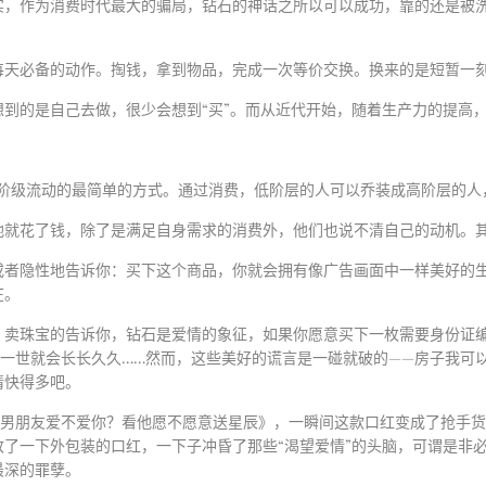
实，作为消费时代最大的骗局，钻石的神话之所以可以成功，靠的还是被
每天必备的动作。掏钱，拿到物品，完成一次等价交换。换来的是短暂一
到的是自己去做，很少会想到“买”。而从近代开始，随着生产力的提高
阶级流动的最简单的方式。通过消费，低阶层的人可以乔装成高阶层的人
地就花了钱，除了是满足自身需求的消费外，他们也说不清自己的动机。
或者隐性地告诉你：买下这个商品，你就会拥有像广告画面中一样美好的
在。
；卖珠宝的告诉你，钻石是爱情的象征，如果你愿意买下一枚需要身份证
一世就会长长久久……然而，这些美好的谎言是一碰就破的——房子我可
情快得多吧。
的男朋友爱不爱你？看他愿不愿意送星辰》，一瞬间这款口红变成了抢手
了一下外包装的口红，一下子冲昏了那些“渴望爱情”的头脑，可谓是非必
最深的罪孽。