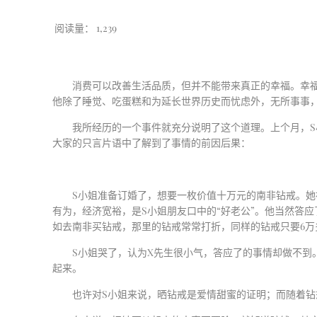
阅读量：
1,239
消费可以改善生活品质，但并不能带来真正的幸福。幸
他除了睡觉、吃蛋糕和为延长世界历史而忧虑外，无所事事
我所经历的一个事件就充分说明了这个道理。上个月，
S
大家的只言片语中了解到了事情的前因后果：
S
小姐准备订婚了，想要一枚价值十万元的南非钻戒。她
有为，经济宽裕，是
S
小姐朋友口中的“好老公”。他当然答应
如去南非买钻戒，那里的钻戒常常打折，同样的钻戒只要
6
万
S
小姐哭了，认为
X
先生很小气，答应了的事情却做不到
起来。
也许对
S
小姐来说，晒钻戒是爱情甜蜜的证明；而随着钻