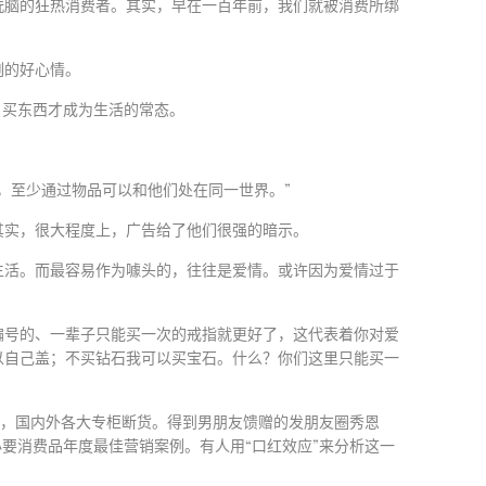
洗脑的狂热消费者。其实，早在一百年前，我们就被消费所绑
刻的好心情。
，买东西才成为生活的常态。
，至少通过物品可以和他们处在同一世界。”
其实，很大程度上，广告给了他们很强的暗示。
生活。而最容易作为噱头的，往往是爱情。或许因为爱情过于
编号的、一辈子只能买一次的戒指就更好了，这代表着你对爱
以自己盖；不买钻石我可以买宝石。什么？你们这里只能买一
货，国内外各大专柜断货。得到男朋友馈赠的发朋友圈秀恩
要消费品年度最佳营销案例。有人用“口红效应”来分析这一