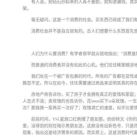
有人说，把钻石炒起来的人真不要脸，就知道骗钱。其
架。
毫无疑问，这是一个消费的社会。买东西已经成了我们
消费社会并不是自古就有的。古人们想要什么东西首先想
人们为什么要消费？有学者很早就尖锐地指出：“消费是
而普通的消费者并没有如此的心机。他们往往稀里糊涂
我们处在一个被广告包裹的时代，所有的广告都在显性
飘忽不定，所以在如今，往往需要通过商品来证明其真的存
房地产商告诉你，买了房子才会拥有真正的爱情和家庭
人忠贞不渝；卖玫瑰的也告诉你，花
9999
买下
11
朵玫瑰，一生
次？那我换一家再买一次好了；玫瑰凋亡的速度，似乎比爱
前段时间，
YSL
星辰口红刷爆了朋友圈，纷纷转文《你
爱，没得到的则在暗示男朋友送。这款没有出新色号、只是改
现象，指出这是经济萧条的原因。而实质上，这是消费时代