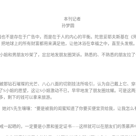
本刊记者
孙梦圆
福也不是存在于广告中，而是在于人的内心的平衡。陀思妥耶夫斯基在《死
，把地球上的所有财富都用来满足他，让他沐浴在幸福之中，直至头发根。
小姐和男朋友吵架了，忿忿地发朋友圈哭诉。熟悉的、不熟悉的朋友拉了
被那钻石璀璨的光芒、八心八面的切割技法所吸引，认为自己戴上它、穿
了
S
小姐的愿望，这让
S
小姐激动不已，早早地发了朋友圈炫耀。可是这两
多，剩下的钱可以拿来旅游。
。她对
X
先生嚷嚷：“要是被我的闺蜜知道了你要买便宜货给我，让我怎么
戒一起晒的，一定要是小票和鉴定证书——这样就可以在朋友们的羡慕声中