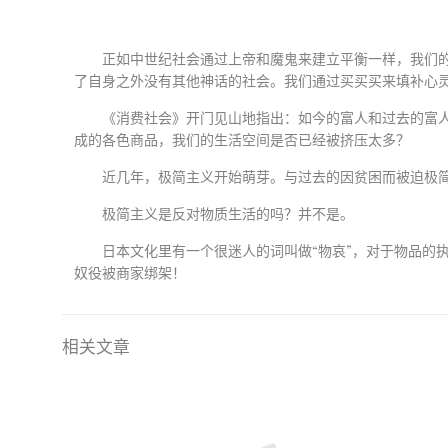
正如中世纪社会通过上帝和魔鬼来建立平衡一样，我们
了自身之外没有其他神话的社会。我们通过买买买来填补心
《消费社会》开门见山地指出：如今的富人和过去的富
成的各色商品，我们的生活空间是否已经被挤压太多？
近几年，极简主义开始萌芽。与过去的因贫困而被迫极
极简主义是反对物质生活的吗？并不是。
日本文化里有一个很迷人的词叫做“物哀”，对于物品的
奴役被商家绑架！
相关文章