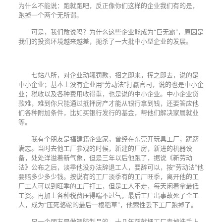
为什么不能说：跑就跑吧，反正像你们这样的企业我们有的是，
跑掉一个两个无所谓。
可是，我们敢说吗？为什么这些企业能成为“巨无霸”，原因是
我们的投资环境越来越差，扼杀了一大批中小型企业的发展。
七站八所，对企业动辄罚款，招之即来，挥之即去，说的是
中小企业；基本上没有企业用“劳动法”打赢官司，说的也是中小企
业；税收以及各种费用收得重，也是说的中小企业。中小企业贷
款难，难到你只能通过抵押房产才能从银行拿到钱，还要答应他
们各种附加条件，比如买银行发行的基金，帮他们解决家属就业
等。
我有个朋友是福建籍企业家，曾经在东莞开玩具工厂，踌躇
满志。当时去他工厂参观的时候，新建的厂房，新进的机器设
备，处处洋溢着新气象，但是三年以后他跑了，据说《新劳动
法》公布之后，淡季他没办法辞退工人，要辞可以，按“劳动法”他
要赔多少多少钱。按说有的工厂淡季有的工厂旺季，离开他的工
厂工人可以到旺季的工厂打工，但是工人不走，每天闲着拿最低
工资。再加上各种税费压得喘不过气，最后工厂出事故死了个工
人，成为“压死骆驼的最后一根稻草”，他索性丢下工厂跑掉了。
另一个朋友是做塑胶制品的，十几年前就把工厂卖掉洗手上