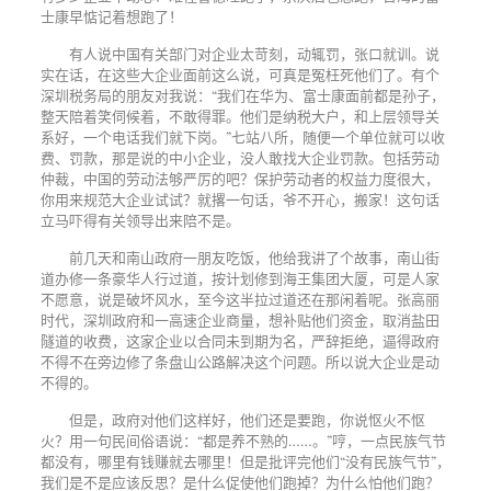
士康早惦记着想跑了！
有人说中国有关部门对企业太苛刻，动辄罚，张口就训。说
实在话，在这些大企业面前这么说，可真是冤枉死他们了。有个
深圳税务局的朋友对我说：“我们在华为、富士康面前都是孙子，
整天陪着笑伺候着，不敢得罪。他们是纳税大户，和上层领导关
系好，一个电话我们就下岗。”七站八所，随便一个单位就可以收
费、罚款，那是说的中小企业，没人敢找大企业罚款。包括劳动
仲裁，中国的劳动法够严厉的吧？保护劳动者的权益力度很大，
你用来规范大企业试试？就撂一句话，爷不开心，搬家！这句话
立马吓得有关领导出来陪不是。
前几天和南山政府一朋友吃饭，他给我讲了个故事，南山街
道办修一条豪华人行过道，按计划修到海王集团大厦，可是人家
不愿意，说是破坏风水，至今这半拉过道还在那闲着呢。张高丽
时代，深圳政府和一高速企业商量，想补贴他们资金，取消盐田
隧道的收费，这家企业以合同未到期为名，严辞拒绝，逼得政府
不得不在旁边修了条盘山公路解决这个问题。所以说大企业是动
不得的。
但是，政府对他们这样好，他们还是要跑，你说怄火不怄
火？用一句民间俗语说：“都是养不熟的……。”哼，一点民族气节
都没有，哪里有钱赚就去哪里！但是批评完他们“没有民族气节”，
我们是不是应该反思？是什么促使他们跑掉？为什么怕他们跑？