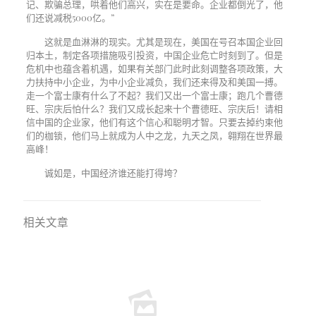
记、欺骗总理，哄着他们高兴，实在是要命。企业都倒光了，他
们还说减税
5000
亿。”
这就是血淋淋的现实。尤其是现在，美国在号召本国企业回
归本土，制定各项措施吸引投资，中国企业危亡时刻到了。但是
危机中也蕴含着机遇，如果有关部门此时此刻调整各项政策，大
力扶持中小企业，为中小企业减负，我们还来得及和美国一搏。
走一个富士康有什么了不起？我们又出一个富士康；跑几个曹德
旺、宗庆后怕什么？我们又成长起来十个曹德旺、宗庆后！请相
信中国的企业家，他们有这个信心和聪明才智。只要去掉约束他
们的枷锁，他们马上就成为人中之龙，九天之凤，翱翔在世界最
高峰！
诚如是，中国经济谁还能打得垮？
相关文章