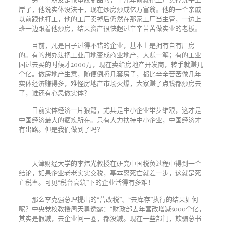
岸了，他说实体没法干，现在炒房炒成亿万富翁。他的一个亲戚
以前跟他打工，他的工厂卖掉后仍然在那家工厂当主管，一边上
班一边跟着他炒房，结果资产很快超过辛辛苦苦做实业的老板。
目前，凡是日子过得不错的企业，基本上是拥有自有厂房
的。有的想办法把工业用地变成商业地产，大赚一笔；有的工业
园过去买的时候才
2000
万，现在卖给房地产开发商，转手就赚几
个亿。做房地产生意，随便倒腾几套房子，都比辛辛苦苦做几年
实体经济赚得多，难怪房地产市场火爆，大家赚了点钱都炒房去
了，谁还有心思做实体？
目前实体经济一片狼籍，尤其是中小企业举步维艰，这才是
中国经济最大的痼疾所在。只有大力扶持中小企业，中国经济才
有出路。但是我们做到了吗？
天津财经大学的李炜光教授在研究中国税负过程中得到一个
结论，如果企业老老实实交税，基本离死亡就差一步，这就是死
亡税率。可见“税台高筑”下的企业活得有多难！
那么李克强总理提出的“营改税”、“去库存”执行的结果如何
呢？中央党校教授周天勇透露：“财政部去年营改增减
5000
个亿，
其实是假减，去企业问一圈，都没减。现在一些部门，欺骗总书