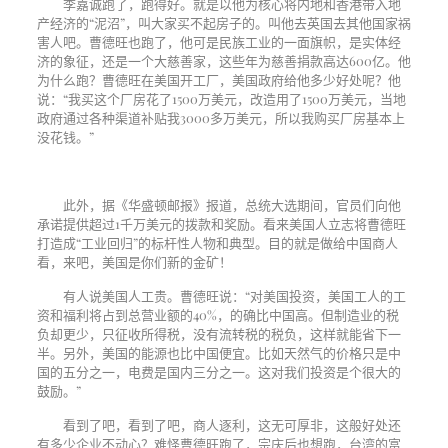
李嘉诚跑了，跑得好。就是以他为核心将内地和香港带入地
产经济的“泥沼”，叫大家买不起房子的。叫他去英国去其他国家祸
害人吧。曹德旺也跑了，他可是民族工业的一面旗帜，是实体经
济的象征，还是一个大慈善家，这些年为慈善捐款高达
600
亿。他
为什么跑？曹德旺在美国开工厂，美国政府给他多少好处呢？他
说：“我买这个厂房花了
1500
万美元，改造用了
1500
万美元，当地
政府通过各种渠道补贴我
3000
多万美元，所以我购买厂房基本上
没花钱。”
此外，据《华盛顿邮报》报道，总统大选期间，官员们向他
承诺提供超过
1
千万美元的拨款和奖励。看来美国人立志将曹德旺
打造成“工业回归”的标杆性人物和典型。目的就是做给中国商人
看，来吧，美国是你们新的金矿！
有人说美国人工贵。曹德旺说：“对美国投资，美国工人的工
资和福利将占到总营业额的
40%
，的确比中国高。但制造业的税
负却更少，只征收所得税，没有流转税的税负，这样就能省下一
半。另外，美国的能源也比中国便宜。比如天然气的价格只是中
国的五分之一，电费是国内三分之一。这对我们投资是个很大的
鼓励。”
看到了吧，看到了吧，商人逐利，这无可厚非，这般好处还
有多少企业不动心？难怪曹德旺跑了，宗庆后也想跑，台湾的富