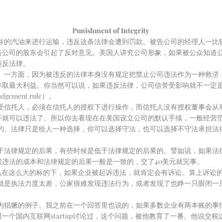
Punishment of Integrity
的汽油来进行运输，违反这条法律会遭到罚款。被告公司的经理人一比
告公司的股东会引起了反对意见。美国人讲究公司形象，如果被公众知道
违反法律。
。一方面，因为被违反的法律本身没有规定把禁止公司违法作为一种救济
牟取最大利益。你当然可以说，如果违反法律，公司信誉受影响就不一定
ment rule）。
受信托人，必须在信托人的授权下进行操作，而信托人没有授权董事会从
乎就可以违法了。所以你去看现在在美国设立公司的默认手续，一般经营
的。法律只是给人一种选择，你可以选择守法，也可以选择不守法承担法
于法律规定的后果，有些时候是低于法律规定的后果的。譬如说，如果法律
违法的成本和法律规定的后果一般是一致的，交了40美元就完事。
那么在这么大的标的下，如果企业被起诉违法，就肯定会有诉讼。算上诉讼
就是执法力度太差，公家很难发现违法行为，或者发现了也睁一只眼闭一
为猖獗的例子。我之前在一个回答里也说的，如果多数企业有两本账的事
个国内互联网startup讨论过，这个问题，被他教育了一番。他说交税