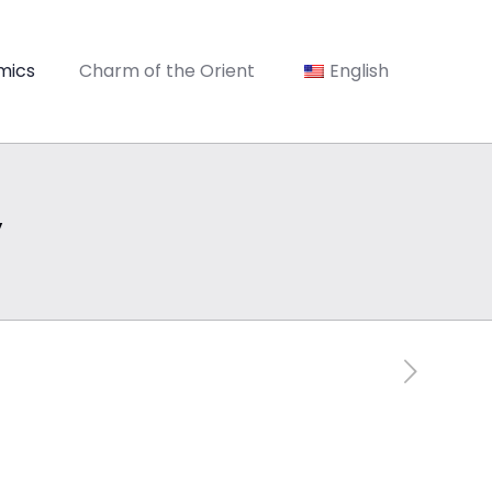
mics
Charm of the Orient
English
y