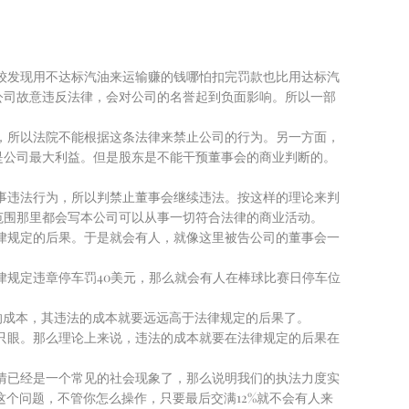
较发现用不达标汽油来运输赚的钱哪怕扣完罚款也比用达标汽
公司故意违反法律，会对公司的名誉起到负面影响。所以一部
，所以法院不能根据这条法律来禁止公司的行为。另一方面，
是公司最大利益。但是股东是不能干预董事会的商业判断的。
事违法行为，所以判禁止董事会继续违法。按这样的理论来判
范围那里都会写本公司可以从事一切符合法律的商业活动。
律规定的后果。于是就会有人，就像这里被告公司的董事会一
规定违章停车罚40美元，那么就会有人在棒球比赛日停车位
的成本，其违法的成本就要远远高于法律规定的后果了。
只眼。那么理论上来说，违法的成本就要在法律规定的后果在
情已经是一个常见的社会现象了，那么说明我们的执法力度实
这个问题，不管你怎么操作，只要最后交满12%就不会有人来