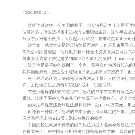
Readings:
1,184
曾经读过这样一个美国的案子。州立法规定禁止使用不达标
油赚得多，所以选择用不达标汽油继续做生意。这件事在被
分股东反对这个做法，所以起诉到法院，要求法院禁止公司
法官第一感觉肯定是违反法律是不对的，但是又束手无策
作为公司的管理层，他对股东有一种受托义务来为公司股东
董事会认为这个决定是受到商业判断原则的保护（business judge
法官也是很巧妙的找到了一个点。董事会作为所有股东的
其实颤颤巍巍，按这么个逻辑推演就是如果股东授权了，似
有一种理论认为，法律是没有办法真正禁止人的违法行为
样，去比较违法之所得和违法的成本，试图取巧。
在进行这样的比较的过程中，违法的成本在有些时候是高
紧张、球场周围停车位都涨价的情况下去违章停车。这个时候
如果法律规定违反环境法超标排污，处罚200万美元。
但还有一种情况，违法的成本会低于法律规定的后果。那
调整完程序上的支出后，乘以被执行的概率。
中国的税法就属于典型的因为执法力度太差而导致违法行
在是太差了。在中国企业所得税的领域是有玄学的。我以前跟一