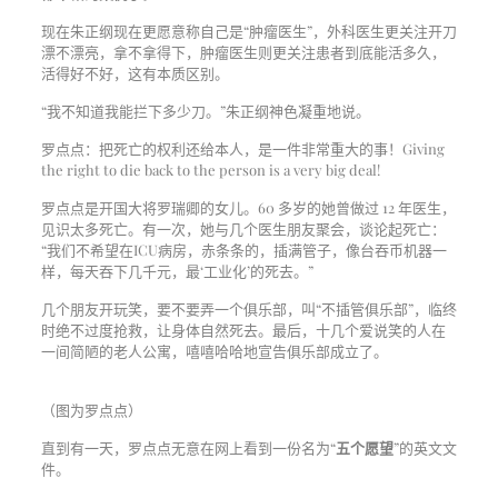
现在朱正纲现在更愿意称自己是“肿瘤医生”，外科医生更关注开刀
漂不漂亮，拿不拿得下，肿瘤医生则更关注患者到底能活多久，
活得好不好，这有本质区别。
“我不知道我能拦下多少刀。”朱正纲神色凝重地说。
罗点点：把死亡的权利还给本人，是一件非常重大的事！Giving
the right to die back to the person is a very big deal!
罗点点是开国大将罗瑞卿的女儿。60 多岁的她曾做过 12 年医生，
见识太多死亡。有一次，她与几个医生朋友聚会，谈论起死亡：
“我们不希望在ICU病房，赤条条的，插满管子，像台吞币机器一
样，每天吞下几千元，最‘工业化’的死去。”
几个朋友开玩笑，要不要弄一个俱乐部，叫“不插管俱乐部”，临终
时绝不过度抢救，让身体自然死去。最后，十几个爱说笑的人在
一间简陋的老人公寓，嘻嘻哈哈地宣告俱乐部成立了。
（图为罗点点）
直到有一天，罗点点无意在网上看到一份名为“
五个愿望
”的英文文
件。