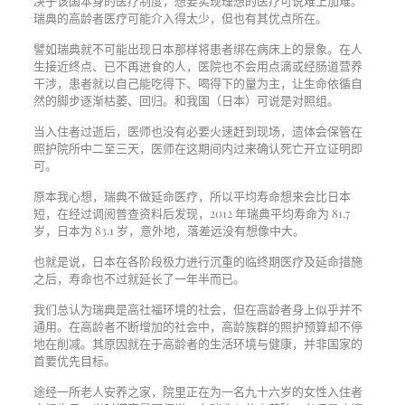
决于该国本身的医疗制度，想要实现理想的医疗可说难上加难。
瑞典的高龄者医疗可能介入得太少，但也有其优点所在。
譬如瑞典就不可能出现日本那样将患者绑在病床上的景象。在人
生接近终点、已不再进食的人，医院也不会用点滴或经肠道营养
干涉，患者就以自己能吃得下、喝得下的量为主，让生命依循自
然的脚步逐渐枯萎、回归。和我国（日本）可说是对照组。
当入住者过逝后，医师也没有必要火速赶到现场，遗体会保管在
照护院所中二至三天，医师在这期间内过来确认死亡开立证明即
可。
原本我心想，瑞典不做延命医疗，所以平均寿命想来会比日本
短，在经过调阅普查资料后发现，2012 年瑞典平均寿命为 81.7
岁，日本为 83.1 岁，意外地，落差远没有想像中大。
也就是说，日本在各阶段极力进行沉重的临终期医疗及延命措施
之后，寿命也不过就延长了一年半而已。
我们总认为瑞典是高社福环境的社会，但在高龄者身上似乎并不
通用。在高龄者不断增加的社会中，高龄族群的照护预算却不停
地在削减。其原因就在于高龄者的生活环境与健康，并非国家的
首要优先目标。
途经一所老人安养之家，院里正在为一名九十六岁的女性入住者