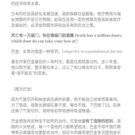
的经济效率太差。
日本的社会高龄化发展迅速，高龄族群日益膨胀，医疗费用与福
祉预算的不足已可预期。趁现在还用一定的预算完善高龄者医疗
及福祉时，必须加快脚步研拟出未来的应对之策。
死亡有一万扇门，你在哪扇门前谢幕 Death has a million doors.
which door do you take your bow at?
巴金：长寿对我是一种惩罚。Longevity is a punishment for me.
著名作家巴金最后的 6 年时光，都是在医院度过的。这 6 年里，
他以院为家，整天躺在床上，过上了有口难言的日子，默默承受
着“语不能言”的悲哀。
（图为巴金）
因为气管切开和帕金森氏病的折磨，他不能自己进食而靠鼻饲。
为了吸痰，插管长期插在鼻子里，嘴合不拢，下巴脱了臼。后来
还做了气管切开，用呼吸机呼吸使呼吸道畅通。
巴金想放弃这种生不如死的治疗。可是他
没有了选择的权利
。周
围的人对他说，每一个爱他的人都希望他活，巴金不得不强打精
神表示再痛苦也要配合治疗。但巨大的痛苦使巴金多次提到安乐