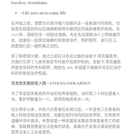
Sweden, Stockholm,
–Life goes on to enjoy life
在开始之前，想要为大家仔细介绍展开这一连串旅行的契机，也
就是先前提到的位在瑞典斯德哥尔摩郊区的高龄者照护机构。在
2007年，我和先生一同前往瑞典。先生先出席欧洲人工呼吸器学
会，结束后一起拜访瑞典的失智症治疗、照护院所，进行见习，
则是我们这一趟的真正目的。
到了斯德哥尔摩，透过之前在日本见过面的安妮卡·塔克曼医师，
为我们引荐了几家失智症专科医疗及照护机构。安妮卡·塔克曼医
师是老年科的专科医师，她是在 1987 年首度于瑞典开设记忆治疗
科的失智症治疗权威。
早发性失智症老人院—STOCKSANDGARDEN
为了早发型失智症所开设的安养收容院，当时有二十四位患者入
住。看护师数量为一人，医师则每周来访一次。
创立两年以来，共有六位患者在此地过逝。一年里有三位患者因
吸入性呛伤移送至医院，但都在短时间内回到安养院，在熟悉的
温暖环境中离世。失智症是一种发展至末期会导致患者死亡的疾
病，但就算到患者无法进食的状态，家属也不会用点滴或经肠道
营养法来人工补给营养。