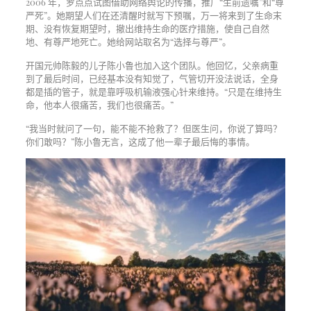
2006 年，罗点点试图借助网络舆论的传播，推广“生前遗嘱”和“尊
严死”。她期望人们在还清醒时就写下预嘱，万一将来到了生命末
期、没有恢复期望时，撤出维持生命的医疗措施，使自己自然
地、有尊严地死亡。她给网站取名为“选择与尊严”。
开国元帅陈毅的儿子陈小鲁也加入这个团队。他回忆，父亲病重
到了最后时间，已经基本没有知觉了，气管切开没法说话，全身
都是插的管子，就是靠呼吸机输液强心针来维持。“只是在维持生
命，他本人很痛苦，我们也很痛苦。”
“我当时就问了一句，能不能不抢救了？但医生问，你说了算吗？
你们敢吗？”陈小鲁无言，这成了他一辈子最后悔的事情。