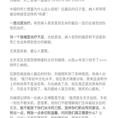
中国的死亡质量为什么这么低呢？在最后的日子里，病人常常得
被动地接受这样的“待遇”：
一是过度治疗。
有些病人甚至直到生命的最后一息仍在接受创伤
性的治疗。
另一个极端是治疗不足
，也就是说，病人受到的痛苦和不适直到
死亡也没有得到充分的解脱。
尤其是前者，最让人遭罪。
北京军区总医院原肿瘤科主任刘端祺，从医40年至少经手了2000
例死亡病例。
在那些癌症病人最后的时刻，刘端祺听到了各种抱怨。有病人对
他说：“我只有初中文化水平，现在我才琢磨过味，原来这说明书
上的有效率不是治愈率。为治病卖了房，现在我还是住原来的房
子，可房主不是我了，每月都给人家交房租，我死的心都有。”
刘端祺记得有一位病人在博客里写道：“虽然医生天天加班，手机
一刻也不敢关机，是很累，但你们不能理解我们生命被延长后的
苦衷。
能不能放下你们冰冷的刀剪，放弃你们职业性的套话，人
性化一点，释放一点亲切和温馨，问问我们真正需要什么？
比
如，过问一下我的痛和苦、我的妻和母、我的生和死……”