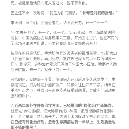
死，被拒绝后他还向家人发过火，说不尊重他。
巴金还不止一次地说：“我是为你们而活。”“
长寿是对我的折磨。
”
朱正纲：医生们，肿瘤患者们，请不要开刀，开一个死一个
“不要再开刀了，开一个，死一个。”2015 年起，原上海瑞金医院
院长、中国抗癌协会常务理事朱正纲，开始去“拦刀”，他在不同的
学术场合跟医生们说，不要轻易给晚期胃癌患者开刀。
按现在的普遍认识，手术切除是这类患者的最后希望。“先把大山
（肿瘤主体）搬掉，再用化疗、放疗等把周围的小土块清理掉一
样”。到今天，这种治疗观念已深植于全国大小医院，晚期病人跑
到医院里，来一个，就开（刀）一个。
可怖的是，就跟踪一年看，晚期病人开刀后没多久就复发了，生
存期很短。因为晚期肿瘤扩散广，转移灶往往开不干净，结果在
手术打击之下，肿瘤自带的免疫系统受到刺激，导致它们启动更
强烈的反扑。
而
近两年国外在肿瘤治疗方面，已经提出的“转化治疗”新概念
，
就是先“转化”肿瘤，把大肿瘤转成小肿瘤，把晚期肿瘤转化到中
期、甚至早期，然后再开刀，达到手术切除甚至根治的结果。
现
在已经有转化治疗后，患者生存期都达到一年以上，生活质量也
都不错的案例了
。