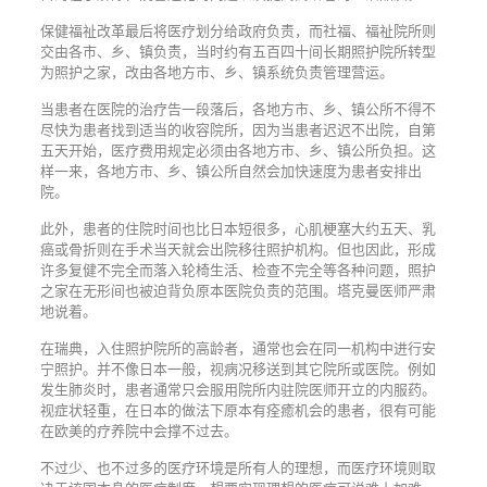
保健福祉改革最后将医疗划分给政府负责，而社福、福祉院所则
交由各市、乡、镇负责，当时约有五百四十间长期照护院所转型
为照护之家，改由各地方市、乡、镇系统负责管理营运。
当患者在医院的治疗告一段落后，各地方市、乡、镇公所不得不
尽快为患者找到适当的收容院所，因为当患者迟迟不出院，自第
五天开始，医疗费用规定必须由各地方市、乡、镇公所负担。这
样一来，各地方市、乡、镇公所自然会加快速度为患者安排出
院。
此外，患者的住院时间也比日本短很多，心肌梗塞大约五天、乳
癌或骨折则在手术当天就会出院移往照护机构。但也因此，形成
许多复健不完全而落入轮椅生活、检查不完全等各种问题，照护
之家在无形间也被迫背负原本医院负责的范围。塔克曼医师严肃
地说着。
在瑞典，入住照护院所的高龄者，通常也会在同一机构中进行安
宁照护。并不像日本一般，视病况移送到其它院所或医院。例如
发生肺炎时，患者通常只会服用院所内驻院医师开立的内服药。
视症状轻重，在日本的做法下原本有痊癒机会的患者，很有可能
在欧美的疗养院中会撑不过去。
不过少、也不过多的医疗环境是所有人的理想，而医疗环境则取