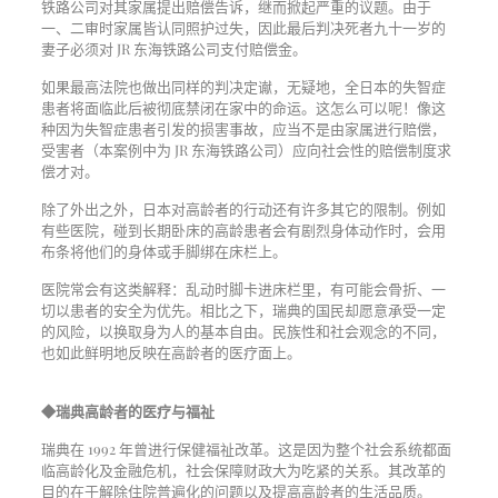
铁路公司对其家属提出赔偿告诉，继而掀起严重的议题。由于
一、二审时家属皆认同照护过失，因此最后判决死者九十一岁的
妻子必须对 JR 东海铁路公司支付赔偿金。
如果最高法院也做出同样的判决定谳，无疑地，全日本的失智症
患者将面临此后被彻底禁闭在家中的命运。这怎么可以呢！像这
种因为失智症患者引发的损害事故，应当不是由家属进行赔偿，
受害者（本案例中为 JR 东海铁路公司）应向社会性的赔偿制度求
偿才对。
除了外出之外，日本对高龄者的行动还有许多其它的限制。例如
有些医院，碰到长期卧床的高龄患者会有剧烈身体动作时，会用
布条将他们的身体或手脚绑在床栏上。
医院常会有这类解释：乱动时脚卡进床栏里，有可能会骨折、一
切以患者的安全为优先。相比之下，瑞典的国民却愿意承受一定
的风险，以换取身为人的基本自由。民族性和社会观念的不同，
也如此鲜明地反映在高龄者的医疗面上。
◆瑞典高龄者的医疗与福祉
瑞典在 1992 年曾进行保健福祉改革。这是因为整个社会系统都面
临高龄化及金融危机，社会保障财政大为吃紧的关系。其改革的
目的在于解除住院普遍化的问题以及提高高龄者的生活品质。