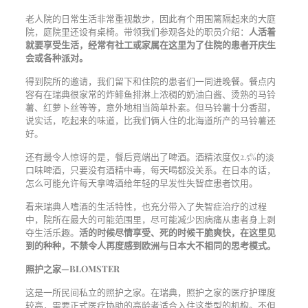
老人院的日常生活非常重视散步，因此有个用围篱隔起来的大庭
院，庭院里还设有桌椅。带领我们参观各处的职员介绍：
人活着
就要享受生活，经常有社工或家属在这里为了住院的患者开庆生
会或各种派对。
得到院所的邀请，我们留下和住院的患者们一同进晚餐。餐点内
容有在瑞典很家常的炸鲱鱼排淋上浓稠的奶油白酱、烫熟的马铃
薯、红萝卜丝等等，意外地相当简单朴素。但马铃薯十分香甜，
说实话，吃起来的味道，比我们俩人住的北海道所产的马铃薯还
好。
还有最令人惊讶的是，餐后竟端出了啤酒。酒精浓度仅2.5%的淡
口味啤酒，只要没有酒精中毒，每天喝都没关系。在日本的话，
怎么可能允许每天拿啤酒给年轻的早发性失智症患者饮用。
看来瑞典人嗜酒的生活特性，也充分带入了失智症治疗的过程
中，院所在最大的可能范围里，尽可能减少因病痛从患者身上剥
夺生活乐趣。
活的时候尽情享受、死的时候干脆爽快，在这里见
到的种种，不禁令人再度感到欧洲与日本大不相同的思考模式。
照护之家—BLOMSTER
这是一所民间私立的照护之家。在瑞典，照护之家的医疗护理度
较高，需要正式医疗协助的高龄者适合入住这类型的机构。不但