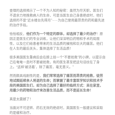
查理的选择揭示了一个不为人知的秘密：虽然为尽天职，医生们
不遗余力地挽救病人的生命，可是当医生自己身患绝症时，他们
选择的不是“近水楼台先得月”——为自己使用最昂贵的药和最先进
的治疗手段。
恰恰相反，
他们作为一个特定的群体，却选择了最少的治疗
！原
因正是医生们的专业训练，让他们深深明白药物和手术的局限
性，以及它们给患者带来的生活品质的摧残和巨大的痛苦。他们
在人生的最后关头，集体选择了生活品质！
很多美国医生重病后会在脖上挂一个“不要抢救”的小牌，以提示自
己在奄奄一息时不要被抢救，有的医生甚至把这句话纹在了身
上。“这样‘被活着’，除了痛苦，毫无意义。”
然而颇具戏剧性的是，
我们常常选择了痛苦而昂贵的抢救，徒劳
地试图延续亲人将逝的生命；而掌握了最丰富医学知识和技术手
段的美国医生们，却为自己选择了最好的临终方式：呆在家里，
用最少的药物和治疗来改善生活品质，而不是延长生命！
真是太震撼了！
当面对不可逆转、药石无效的绝症时，英国医生一般建议和采取
的是缓和治疗。