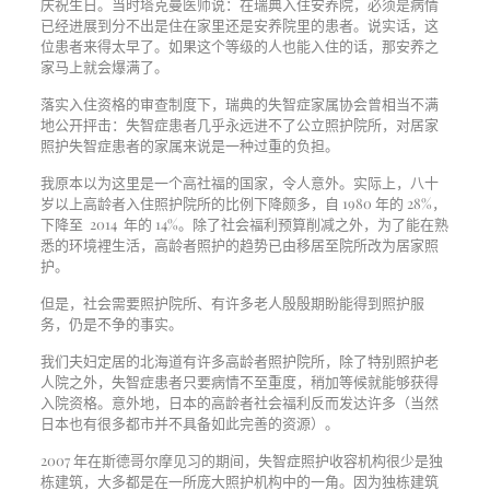
庆祝生日。当时塔克曼医师说：在瑞典入住安养院，必须是病情
已经进展到分不出是住在家里还是安养院里的患者。说实话，这
位患者来得太早了。如果这个等级的人也能入住的话，那安养之
家马上就会爆满了。
落实入住资格的审查制度下，瑞典的失智症家属协会曾相当不满
地公开抨击：失智症患者几乎永远进不了公立照护院所，对居家
照护失智症患者的家属来说是一种过重的负担。
我原本以为这里是一个高社福的国家，令人意外。实际上，八十
岁以上高龄者入住照护院所的比例下降颇多，自 1980 年的 28%，
下降至 2014 年的 14%。除了社会福利预算削减之外，为了能在熟
悉的环境裡生活，高龄者照护的趋势已由移居至院所改为居家照
护。
但是，社会需要照护院所、有许多老人殷殷期盼能得到照护服
务，仍是不争的事实。
我们夫妇定居的北海道有许多高龄者照护院所，除了特别照护老
人院之外，失智症患者只要病情不至重度，稍加等候就能够获得
入院资格。意外地，日本的高龄者社会福利反而发达许多（当然
日本也有很多都市并不具备如此完善的资源）。
2007 年在斯德哥尔摩见习的期间，失智症照护收容机构很少是独
栋建筑，大多都是在一所庞大照护机构中的一角。因为独栋建筑