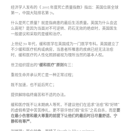
经济学人发布的《 2015 年度死亡质量指数》指出：英国位居全球
第一，中国大陆排名第 71。
什么是死亡质量？就是指病患的最后生活质量。英国为什么会这
么高呢？是因为当面对不可逆转、药石无效的绝症时，英国医生
一般建议和采取的是缓和治疗。
上世纪 70 年代，缓和医学在英国成为一门医学专科。英国建立了
不少缓和医疗机构或病房，当患者所罹患的疾病已经无法治愈
时，缓和医疗的人性化照顾被视为理所当然的基本人权。
世卫组织提出的
“缓和医疗”原则
有三：
重视生命并承认死亡是一种正常过程；
既不加速，也不延后死亡；
提供解除临终痛苦和不适的办法。
缓和医疗既不让末期病人等死，不建议他们在追求“治愈”和“好转”
的虚假希望中苦苦挣扎，更不容许他们假“安乐”之名自杀，而是
要
在最小伤害和最大尊重的前提下让他们的最后时日尽量舒适、宁
静和有尊严
。
刘端祺：死亡就像一面镜子 Death is like a mirror