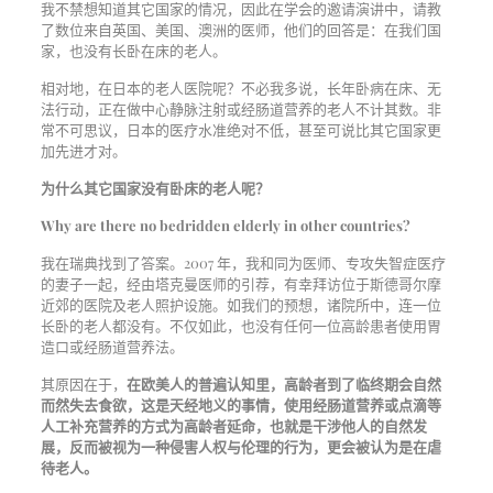
我不禁想知道其它国家的情况，因此在学会的邀请演讲中，请教
了数位来自英国、美国、澳洲的医师，他们的回答是：在我们国
家，也没有长卧在床的老人。
相对地，在日本的老人医院呢？不必我多说，长年卧病在床、无
法行动，正在做中心静脉注射或经肠道营养的老人不计其数。非
常不可思议，日本的医疗水准绝对不低，甚至可说比其它国家更
加先进才对。
为什么其它国家没有卧床的老人呢？
Why are there no bedridden elderly in other countries?
我在瑞典找到了答案。2007 年，我和同为医师、专攻失智症医疗
的妻子一起，经由塔克曼医师的引荐，有幸拜访位于斯德哥尔摩
近郊的医院及老人照护设施。如我们的预想，诸院所中，连一位
长卧的老人都没有。不仅如此，也没有任何一位高龄患者使用胃
造口或经肠道营养法。
其原因在于，
在欧美人的普遍认知里，高龄者到了临终期会自然
而然失去食欲，这是天经地义的事情，使用经肠道营养或点滴等
人工补充营养的方式为高龄者延命，也就是干涉他人的自然发
展，反而被视为一种侵害人权与伦理的行为，更会被认为是在虐
待老人。