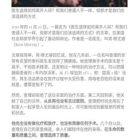
医生选择如何离开人间？和我们普通人不一样，但那才是我们应
该选择的方式
2011 年的 11 月 23 日，一篇名为《医生选择如何离开人间？和我们
普通人不一样，但那才是我们应该选择的方式》的文章，在美国
社会和医学界引起了轰动和辩论。作者是一名医生，叫肯·穆尤睿
（Ken Murray）。
文章很简单，肯·穆尤睿回忆说，就在几年前，一位名叫查理的非
常有名望的骨科医生发现得了胰腺癌。给查理做手术的医生是个
高手，不但医术精湛，还发明过一种特别的治疗方法，可以把胰
腺癌患者的 5 年内存活率，从 5% 增加到 15% ，即：提高 3 倍！当
然，其生活品质会在医疗过程中大受伤害，用咱老百姓的话来说
就是，遭罪是免不了的。
然而，查理却拒绝了这位名医的治疗方案。第二天回到家，他关
掉了自己的诊所，
从此再也没有去过医院
。查理把时间全用在了
和家人一起享受人生的最后时光上，尽可能地找到最惬意的感觉
和状态。
他完全没有做化疗和放疗，也没有再做任何手术。
几个月以后，
查理在自己的家里病逝，亲人们都陪伴在他的身旁。
在生命的数
量和质量之间，查理选择了质量。