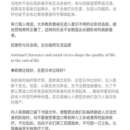
当地并不会在高龄者开始无法进食时，给与经肠道营养或点滴，
就算发生感染引起肺炎，也不会施打抗生素，仅投以内服药。当
然也就不会有必要将患者的手脚绑起来。
单刀直入地说，大多数的患者在进入意识不明的长卧状态前，就
自然地寿终正寝了，这样的社会不会制造出长期卧床的高龄患
者。
民族性与社会观，左右临终生活品质
National Character and social views shape the quality of life
at the end of life
◆欧美比较好，还是日本比较好？
高龄者的临终医疗观，是欧美比较好、还是日本比较好，无人能
够下定论。但是，以某些状况来说，关节全都扭曲僵化、为了不
要让胃造口的导管歪掉而将患者的双手绑起来……眼前所看到的高
龄老人所受的种种待遇，实在很难让人感受到他们身为人类应有
的尊严。
内人和我都已留下书面文件，清楚表达我们在临终期进入无法饮
食的阶段时，均不愿接受胃造口等各种人工补给营养的延命医
疗，不仅如此，也向子女们再三耳提面命，不可因一己之私，让
我俩承受无效医疗之苦。