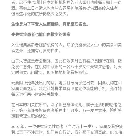
者，忍不住也想让日本照护机构裡的老人家们也能每天喝上一点
酒。事实上日本近来也有些安养照护院所有提供酒类给入住者，
但肯这样做的院所仍然少之又少。
生命是为了享受人生而继续，真是至理名言。
◆失智症患者也能自由散步的国家
入住瑞典高龄者照护机构的人，除了仍能享受人生中的美食和美
酒之外，还拥有可贵的自由。
由于失智症患者会迷路，因此在散步时会有看护员随行在侧，避
免发生意外。在机构中认识的一名八十岁女性失智症患者，每天
定时都要出门散步，但固执地拒绝看护随行。
硬要阻止她单独出门的话，她会打破窗子逃出去，因此机构在和
家属会商之后，决定让她携带具有卫星定位功能的手机，允许她
每天进行两小时的单独散步。
在日本的相关院所中，除了那些身体硬朗、脑子还清明的患者之
外，绝不允许失智症患者单独出门散步，万一发生意外，院所将
遭到管理失职的诉讼。
2007 年，一位失智症男性患者（当时九十一岁），家属及看护疲
劳以至于不注意时，出门独自行动，意外死于交通事故。JR 东海