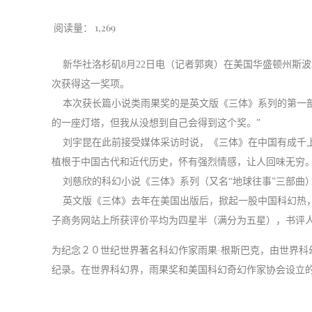
阅读量：
1,269
新华社洛杉矶8月22日电（记者郭爽）在美国华盛顿州斯波
次获得这一奖项。
本次获长篇小说类雨果奖的是英文版《三体》系列的第一部
的一座灯塔，但我从没想到自己会得到这个奖。”
刘宇昆在此前接受媒体采访时说，《三体》在中国有成千上
植根于中国古代和近代历史，怀有强烈情感，让人回味无穷
刘慈欣的科幻小说《三体》系列（又名“地球往事”三部曲
英文版《三体》去年在美国出版后，掀起一股中国科幻热，
子商务网站上所获评价平均为四星半（满分为五星），书评
为纪念２０世纪世界著名科幻作家雨果·根斯巴克，由世界
纪录。在世界科幻界，雨果奖和美国科幻奇幻作家协会设立