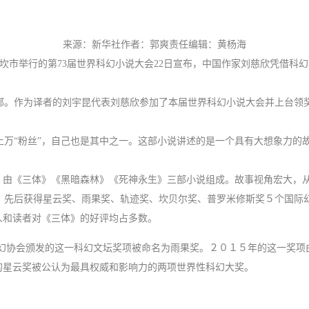
来源：新华社作者：郭爽责任编辑：黄杨海
坎市举行的第73届世界科幻小说大会22日宣布，中国作家刘慈欣凭借科
。作为译者的刘宇昆代表刘慈欣参加了本届世界科幻小说大会并上台领奖
万“粉丝”，自己也是其中之一。这部小说讲述的是一个具有大想象力的
。
）由《三体》《黑暗森林》《死神永生》三部小说组成。故事视角宏大，
先后获得星云奖、雨果奖、轨迹奖、坎贝尔奖、普罗米修斯奖５个国际
人和读者对《三体》的好评均占多数。
科幻协会颁发的这一科幻文坛奖项被命名为雨果奖。２０１５年的这一奖项
的星云奖被公认为最具权威和影响力的两项世界性科幻大奖。